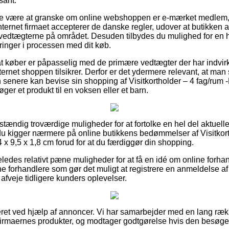
sant.
ke være at granske om online webshoppen er e-mærket medlem, 
nternet firmaet accepterer de danske regler, udover at butikken af
 vedtægterne på området. Desuden tilbydes du mulighed for en h
dringer i processen med dit køb.
at køber er påpasselig med de primære vedtægter der har indvir
nternet shoppen tilsikrer. Derfor er det ydermere relevant, at m
senere kan bevise sin shopping af Visitkortholder – 4 fag/rum -H
ger et produkt til en voksen eller et barn.
uldstændig troværdige muligheder for at fortolke en hel del aktu
t du kigger nærmere på online butikkens bedømmelser af Visitkort
4 x 9,5 x 1,8 cm forud for at du færdiggør din shopping.
eledes relativt pæne muligheder for at få en idé om online forh
ne forhandlere som gør det muligt at registrere en anmeldelse af
 afveje tidligere kunders oplevelser.
eret ved hjælp af annoncer. Vi har samarbejder med en lang ræ
firmaernes produkter, og modtager godtgørelse hvis den besøge