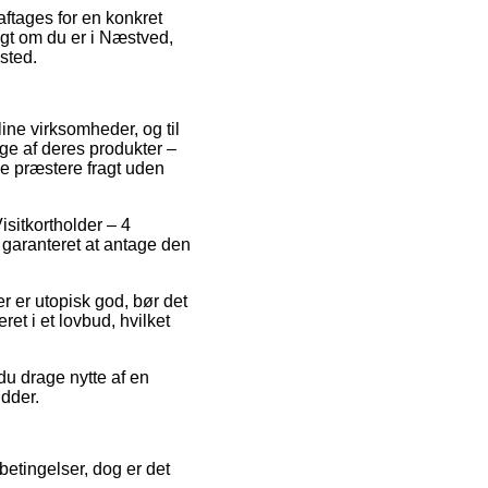
 aftages for en konkret
digt om du er i Næstved,
sted.
line virksomheder, og til
nge af deres produkter –
ge præstere fragt uden
isitkortholder – 4
r garanteret at antage den
r er utopisk god, bør det
ret i et lovbud, hvilket
du drage nytte af en
idder.
betingelser, dog er det