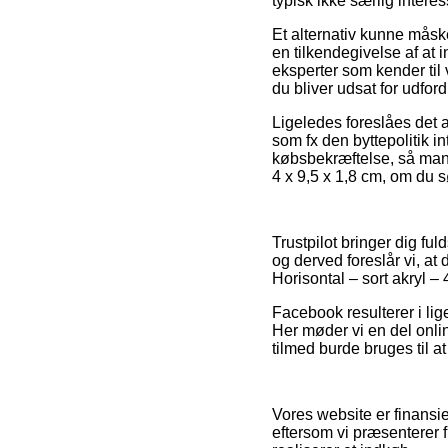
typisk ikke særlig interes
Et alternativ kunne mås
en tilkendegivelse af at i
eksperter som kender til
du bliver udsat for udfor
Ligeledes foreslåes det 
som fx den byttepolitik i
købsbekræftelse, så man 
4 x 9,5 x 1,8 cm, om du sø
Trustpilot bringer dig f
og derved foreslår vi, a
Horisontal – sort akryl – 
Facebook resulterer i lig
Her møder vi en del onli
tilmed burde bruges til at
Vores website er finansi
eftersom vi præsenterer 