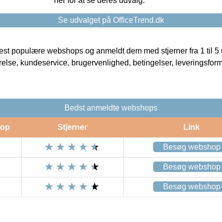
her for at se deres udvalg.
Se udvalget på OfficeTrend.dk
t populære webshops og anmeldt dem med stjerner fra 1 til 5 ud
rrelse, kundeservice, brugervenlighed, betingelser, leveringsfor
Bedst anmeldte webshops
op
Stjerner
Link
Besøg webshop
Besøg webshop
Besøg webshop