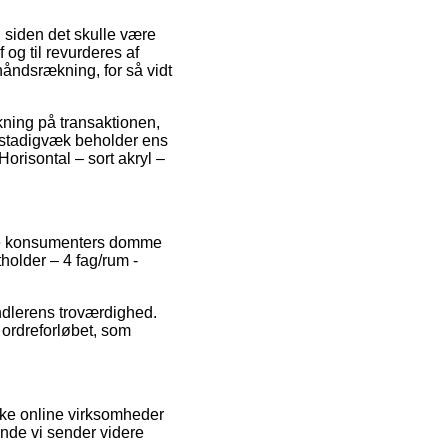
siden det skulle være
 og til revurderes af
åndsrækning, for så vidt
kning på transaktionen,
an stadigvæk beholder ens
orisontal – sort akryl –
elle konsumenters domme
holder – 4 fag/rum -
andlerens troværdighed.
 ordreforløbet, som
kke online virksomheder
nde vi sender videre