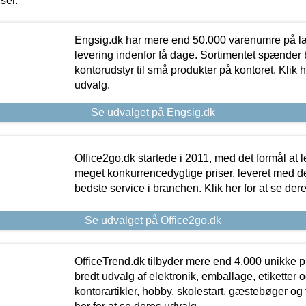
iser.
Engsig.dk har mere end 50.000 varenumre på lager
levering indenfor få dage. Sortimentet spænder br
kontorudstyr til små produkter på kontoret. Klik h
udvalg.
Se udvalget på Engsig.dk
Office2go.dk startede i 2011, med det formål at l
meget konkurrencedygtige priser, leveret med
bedste service i branchen. Klik her for at se der
Se udvalget på Office2go.dk
OfficeTrend.dk tilbyder mere end 4.000 unikke p
bredt udvalg af elektronik, emballage, etiketter 
kontorartikler, hobby, skolestart, gæstebøger og 