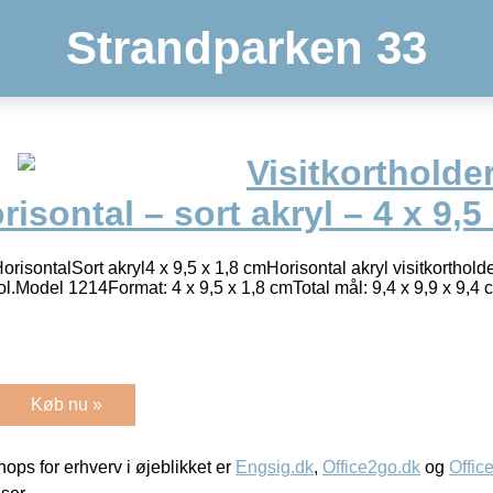
Strandparken 33
Visitkortholder
risontal – sort akryl – 4 x 9,5
orisontalSort akryl4 x 9,5 x 1,8 cmHorisontal akryl visitkortholde
rol.Model 1214Format: 4 x 9,5 x 1,8 cmTotal mål: 9,4 x 9,9 x 9,
Køb nu »
ps for erhverv i øjeblikket er
Engsig.dk
,
Office2go.dk
og
Offic