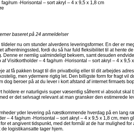
 fag/rum -Horisontal – sort akryl – 4 x 9,5 x 1,8 cm
re
jerner baseret på
24
anmeldelser
 tildeler nu om stunder alverdens leveringsformer. En der er me
l et afhentningssted, fordi du så har fuld fleksibilitet til at hente
ig. Denne er nemlig ualmindeligt bekvem, samt desuden endvide
af Visitkortholder – 4 fag/rum -Horisontal – sort akryl – 4 x 9,5 
e at få pakken bragt til din privatbolig eller til dit arbejdes ad
telig, men ydermere rigtig let. Den billigste form for fragt vil d
m dog beroer på at du lever i kort afstand af internet firmaets bo
t holdere er naturligvis super væsentlig såfremt vi absolut skal
jemed er det selvsagt relevant at man gransker den estimerede le
omheder yder levering på næstkommende hverdag på en lang ræk
er – 4 fag/rum -Horisontal – sort akryl – 4 x 9,5 x 1,8 cm, men 
d for et angivent tidspunkt, med det formål at de har mulighed for 
t de logistikansatte tager hjem.