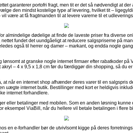
tet garanterer portofri fragt, men tit er det så nødvendigt at der
ælge den mindst kostelige type af levering, hvilket tit – ligegyl
il være at få fragtmanden til at levere varerne til et udleverings
for almindelige dødelige at finde de laveste priser fra diverse on
på nettet fundet det uundgåeligt at reducere salgspriserne på ma
igeledes også til herrer og damer – markant, og endda nogle gan
ig lønsomt at granske nogle internet firmaer efter rabatkoder på V
t akryl – 4 x 9,5 x 1,8 cm før du færdiggør din shopping, så du e
at når en internet shop afhænder deres varer til en salgspris de
n uægte internet butik. Bestillinger med kort er heldigvis inklude
ske internet forhandlere.
inger eller betalinger med mobilen. Som en anden løsning kunne 
r eksempel ViaBill, når du hellere vil betale betalingen i flere b
 hos en e-forhandler bør de utvivlsomt kigge på deres forretnings