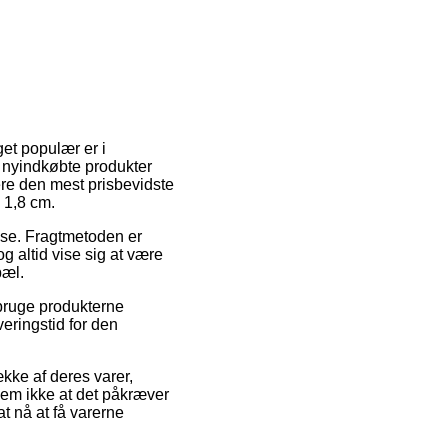
get populær er i
 de nyindkøbte produkter
re den mest prisbevidste
x 1,8 cm.
resse. Fragtmetoden er
og altid vise sig at være
pæl.
 bruge produkterne
veringstid for den
ke af deres varer,
glem ikke at det påkræver
at nå at få varerne