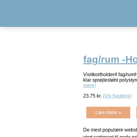
fag/rum -Ho
Visitkortholder4 fag/rumH
klar sprøjtestøbt polysty
mere)
23.75
kr.
(Vis fragtpris)
Læs mere »
De mest populære websho