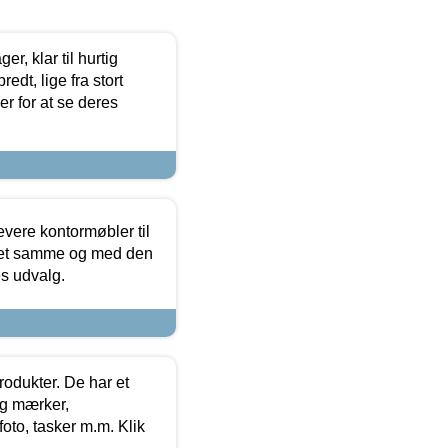
, klar til hurtig
edt, lige fra stort
er for at se deres
evere kontormøbler til
 det samme og med den
es udvalg.
rodukter. De har et
og mærker,
foto, tasker m.m. Klik