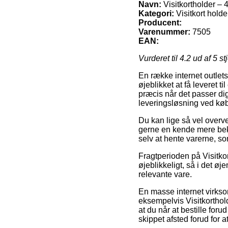
Navn:
Visitkortholder – 4
Kategori:
Visitkort holde
Producent:
Varenummer:
7505
EAN:
Vurderet til
4.2
ud af 5 st
En række internet outlets
øjeblikket at få leveret ti
præcis når det passer d
leveringsløsning ved køb 
Du kan lige så vel overvej
gerne en kende mere bekos
selv at hente varerne, so
Fragtperioden på Visitkor
øjeblikkeligt, så i det ø
relevante vare.
En masse internet virks
eksempelvis Visitkorthold
at du når at bestille foru
skippet afsted forud for a