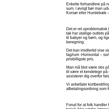
Enkelte forhandlere på net
sum. I øvrigt bør man udv
Korsør eller Humlebæk – v
Det er ret uproblematisk 
tak har utallige outlets 
til babyer og børn, og l
beregning.
Det kan imidlertid vise s
fag/rum -Horisontal – sor
prisbilligste pris.
Man må blot være obs på, 
tit være et kendetegn på e
assisterer dig overfor fal
Vi anbefaler kortbestill
afbetalingsordning som fo
Forud for at folk handler