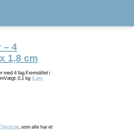
 – 4
 x 1,8 cm
r med 4 fag.Fremstillet i
4 cmVægt: 0,1 kg
(Læs
eTrend.dk
, som alle har et