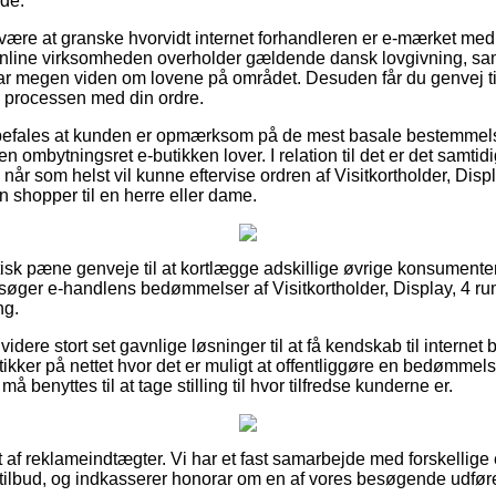
de.
an være at granske hvorvidt internet forhandleren er e-mærket me
nline virksomheden overholder gældende dansk lovgivning, samt 
r megen viden om lovene på området. Desuden får du genvej til 
i processen med din ordre.
befales at kunden er opmærksom på de mest basale bestemmels
 ombytningsret e-butikken lover. I relation til det er det samtidi
 når som helst vil kunne eftervise ordren af Visitkortholder, Disp
shopper til en herre eller dame.
aktisk pæne genveje til at kortlægge adskillige øvrige konsumen
ersøger e-handlens bedømmelser af Visitkortholder, Display, 4 r
ng.
ere stort set gavnlige løsninger til at få kendskab til internet b
tikker på nettet hvor det er muligt at offentliggøre en bedømme
må benyttes til at tage stilling til hvor tilfredse kunderne er.
 af reklameindtægter. Vi har et fast samarbejde med forskellige 
 tilbud, og indkasserer honorar om en af vores besøgende udfører