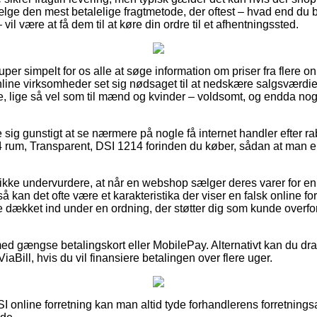
ælge den mest betalelige fragtmetode, der oftest – hvad end du 
vil være at få dem til at køre din ordre til et afhentningssted.
uper simpelt for os alle at søge information om priser fra flere o
online virksomheder set sig nødsaget til at nedskære salgsværd
ge, lige så vel som til mænd og kvinder – voldsomt, og endda nog
e sig gunstigt at se nærmere på nogle få internet handler efter r
 4 rum, Transparent, DSI 1214 forinden du køber, sådan at man er v
ikke undervurdere, at når en webshop sælger deres varer for e
så kan det ofte være et karakteristika der viser en falsk online 
e dækket ind under en ordning, der støtter dig som kunde overfo
med gængse betalingskort eller MobilePay. Alternativt kan du dra
ViaBill, hvis du vil finansiere betalingen over flere uger.
I online forretning kan man altid tyde forhandlerens forretnings