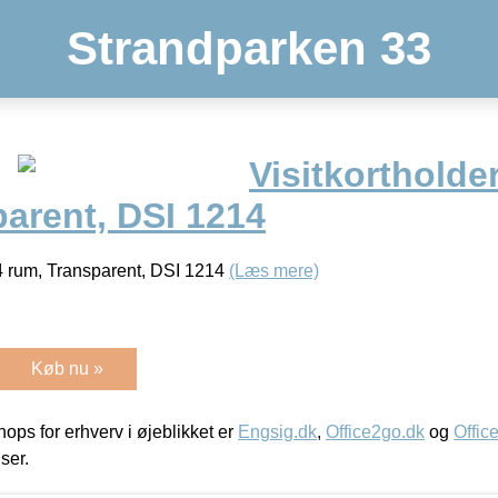
Strandparken 33
Visitkortholder
arent, DSI 1214
, 4 rum, Transparent, DSI 1214
(Læs mere)
Køb nu »
ps for erhverv i øjeblikket er
Engsig.dk
,
Office2go.dk
og
Offic
iser.