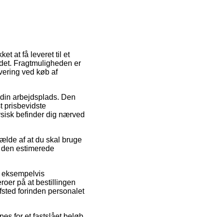
et at få leveret til et
 det. Fragtmuligheden er
vering ved køb af
 din arbejdsplads. Den
t prisbevidste
fysisk befinder dig nærved
fælde af at du skal bruge
r den estimerede
r, eksempelvis
oer på at bestillingen
afsted forinden personalet
es for et fastslået beløb.