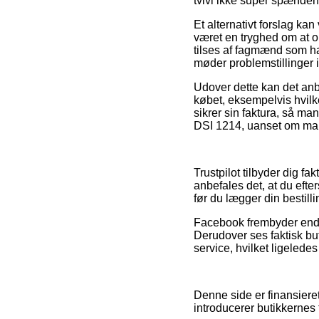
tvivl ikke super spænden
Et alternativt forslag k
været en tryghed om at o
tilses af fagmænd som ha
møder problemstillinger 
Udover dette kan det an
købet, eksempelvis hvilken
sikrer sin faktura, så man
DSI 1214, uanset om man 
Trustpilot tilbyder dig f
anbefales det, at du eft
før du lægger din bestilli
Facebook frembyder endvid
Derudover ses faktisk bu
service, hvilket ligeledes 
Denne side er finansieret
introducerer butikkernes