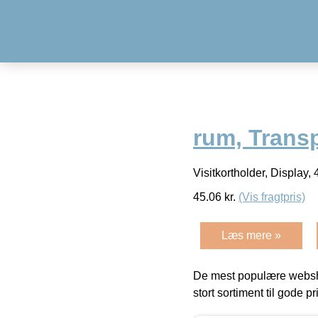
rum, Transp
Visitkortholder, Display
45.06
kr.
(Vis fragtpris)
Læs mere »
De mest populære websho
stort sortiment til gode pr