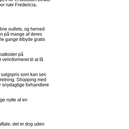
bor nær Fredericia,
nline outlets, og herved
ien på mange af deres
le gange tilbyde gratis
abatkoder på
elinformeret til at få
n salgspris som kan ses
forretning. Shopping med
r snydagtige forhandlere
ge nytte af en
aftale, det er dog uden