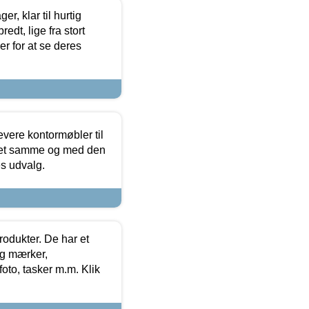
, klar til hurtig
edt, lige fra stort
er for at se deres
evere kontormøbler til
 det samme og med den
es udvalg.
rodukter. De har et
og mærker,
foto, tasker m.m. Klik