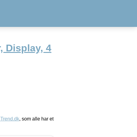
, Display, 4
eTrend.dk
, som alle har et