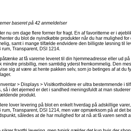
jerner baseret på
42
anmeldelser
 nu om dage flere former for fragt. En af favoritterne er i øjeblikk
fhenter du blot de nyindkøbte produkter når du har mulighed for
ig, samt i mange tilfælde endvidere den billigste løsning til le
 4 rum, Transparent, DSI 1214.
tænke at få varerne leveret til din hjemmeadresse eller ud på
tak mindre prisbillig, men samtidig yderst fremkommelig. Den mes
 vise sig at være at hente pakken selv, som jo betinges af at du 
lager.
ventar > Displays > Visitkortholdere er ultra bestemmende i til
s, så i det øjemed er det i sandhed meningsfuldt at man studere
gældende produkt.
lere lover levering på blot en enkelt hverdag på adskillige vare
, 4 rum, Transparent, DSI 1214, men vær opmærksom på at det ber
tidspunkt, således at de har mulighed for at nå at få varen sendt 
sikrer fragtfri levering, men typisk gælder det kun hvis der shopp