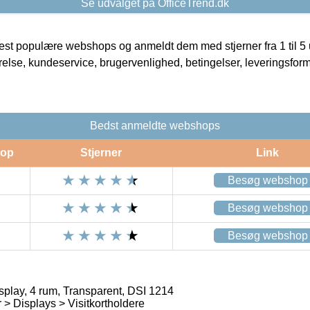
Se udvalget på OfficeTrend.dk
t populære webshops og anmeldt dem med stjerner fra 1 til 5 ud
rrelse, kundeservice, brugervenlighed, betingelser, leveringsfor
Bedst anmeldte webshops
op
Stjerner
Link
Besøg webshop
Besøg webshop
Besøg webshop
isplay, 4 rum, Transparent, DSI 1214
 > Displays > Visitkortholdere