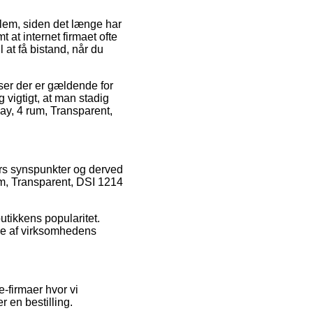
dlem, siden det længe har
at internet firmaet ofte
at få bistand, når du
er der er gældende for
g vigtigt, at man stadig
lay, 4 rum, Transparent,
ters synspunkter og derved
um, Transparent, DSI 1214
utikkens popularitet.
lse af virksomhedens
e-firmaer hvor vi
 en bestilling.