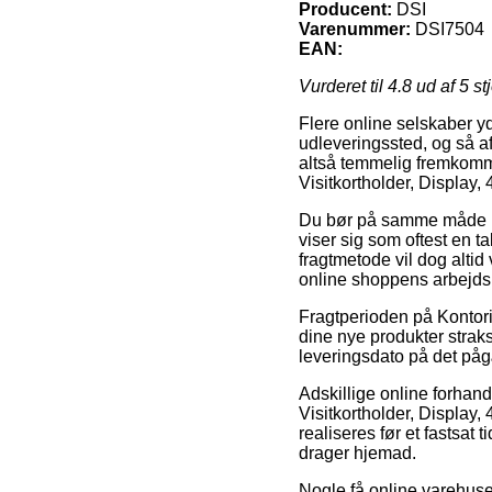
Producent:
DSI
Varenummer:
DSI7504
EAN:
Vurderet til
4.8
ud af 5 st
Flere online selskaber yder
udleveringssted, og så a
altså temmelig fremkommel
Visitkortholder, Display,
Du bør på samme måde på
viser sig som oftest en 
fragtmetode vil dog altid
online shoppens arbejds
Fragtperioden på Kontorin
dine nye produkter strak
leveringsdato på det på
Adskillige online forhand
Visitkortholder, Display
realiseres før et fastsat 
drager hjemad.
Nogle få online varehuse 