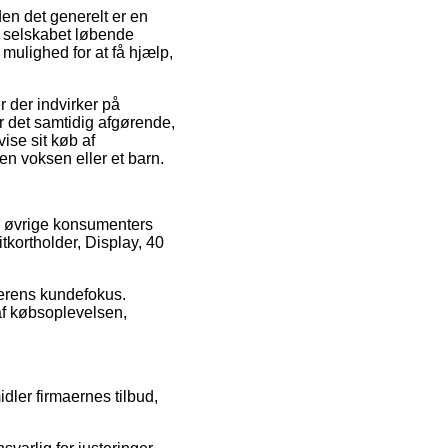
en det generelt er en
t selskabet løbende
 mulighed for at få hjælp,
 der indvirker på
er det samtidig afgørende,
ise sit køb af
en voksen eller et barn.
e øvrige konsumenters
tkortholder, Display, 40
lerens kundefokus.
af købsoplevelsen,
idler firmaernes tilbud,