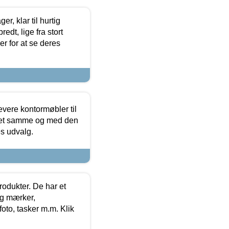
, klar til hurtig
edt, lige fra stort
er for at se deres
evere kontormøbler til
 det samme og med den
es udvalg.
rodukter. De har et
og mærker,
foto, tasker m.m. Klik