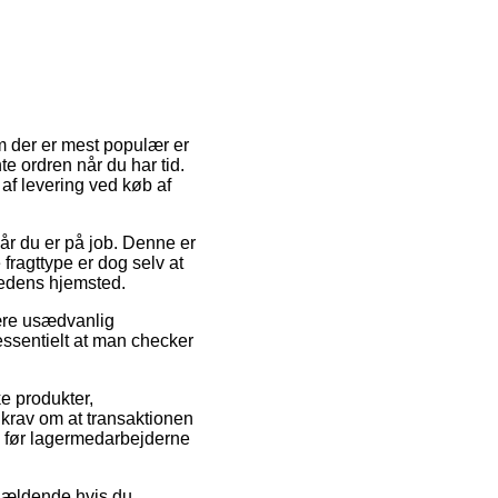
em der er mest populær er
nte ordren når du har tid.
af levering ved køb af
når du er på job. Denne er
fragttype er dog selv at
hedens hjemsted.
være usædvanlig
essentielt at man checker
e produkter,
r krav om at transaktionen
ed før lagermedarbejderne
 gældende hvis du