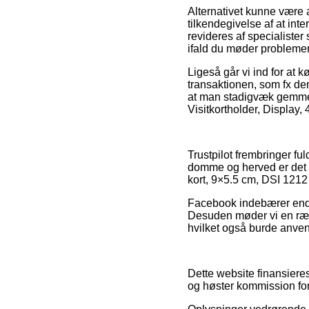
Alternativet kunne være 
tilkendegivelse af at in
revideres af specialister
ifald du møder problemer
Ligeså går vi ind for at
transaktionen, som fx den
at man stadigvæk gemmer 
Visitkortholder, Display,
Trustpilot frembringer 
domme og herved er det kl
kort, 9×5.5 cm, DSI 1212 f
Facebook indebærer endvi
Desuden møder vi en rækk
hvilket også burde anvende
Dette website finansieres 
og høster kommission for