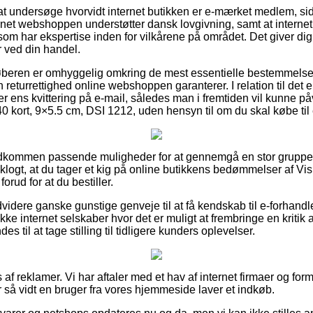
at undersøge hvorvidt internet butikken er e-mærket medlem, sid
ternet webshoppen understøtter dansk lovgivning, samt at interne
 som har ekspertise inden for vilkårene på området. Det giver dig
 ved din handel.
 køberen er omhyggelig omkring de mest essentielle bestemmelser
 returrettighed online webshoppen garanterer. I relation til det 
ens kvittering på e-mail, således man i fremtiden vil kunne påv
 40 kort, 9×5.5 cm, DSI 1212, uden hensyn til om du skal købe til 
fuldkommen passende muligheder for at gennemgå en stor grupp
ogt, at du tager et kig på online butikkens bedømmelser af Visi
orud for at du bestiller.
dere ganske gunstige genveje til at få kendskab til e-forhand
e internet selskaber hvor det er muligt at frembringe en kritik 
s til at tage stilling til tidligere kunders oplevelser.
af reklamer. Vi har aftaler med et hav af internet firmaer og form
 så vidt en bruger fra vores hjemmeside laver et indkøb.