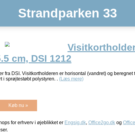
Strandparken 33
Visitkortholder
5.5 cm, DSI 1212
r fra DSI. Visitkortholderen er horisontal (vandret) og beregnet t
t i sprøjtestøbt polystyren. .
(Læs mere)
Køb nu »
ps for erhverv i øjeblikket er
Engsig.dk
,
Office2go.dk
og
Offic
iser.