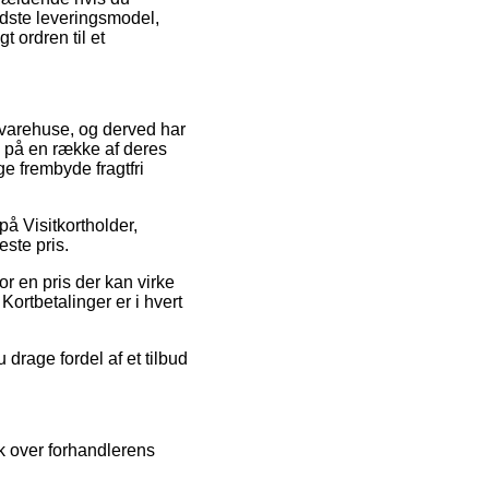
idste leveringsmodel,
t ordren til et
et varehuse, og derved har
 på en række af deres
e frembyde fragtfri
på Visitkortholder,
este pris.
for en pris der kan virke
ortbetalinger er i hvert
 drage fordel af et tilbud
k over forhandlerens