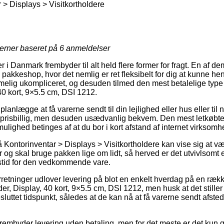
 > Displays > Visitkortholdere
jerner baseret på
6
anmeldelser
 i Danmark frembyder til alt held flere former for fragt. En af d
en pakkeshop, hvor det nemlig er ret fleksibelt for dig at kunne he
melig ukompliceret, og desuden tilmed den mest betalelige type 
 40 kort, 9×5.5 cm, DSI 1212.
lægge at få varerne sendt til din lejlighed eller hus eller til 
 prisbillig, men desuden usædvanlig bekvem. Den mest letkøbte 
lighed betinges af at du bor i kort afstand af internet virksom
Kontorinventar > Displays > Visitkortholdere kan vise sig at 
 og skal bruge pakken lige om lidt, så herved er det utvivlsomt 
stid for den vedkommende vare.
rretninger udlover levering på blot en enkelt hverdag på en rækk
er, Display, 40 kort, 9×5.5 cm, DSI 1212, men husk at det stille
luttet tidspunkt, således at de kan nå at få varerne sendt afst
rembyder levering uden betaling, men for det meste er det kun