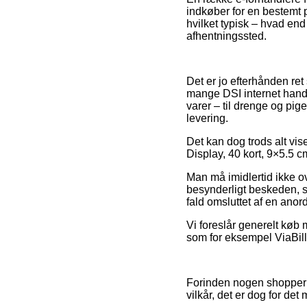
indkøber for en bestemt 
hvilket typisk – hvad end
afhentningssted.
Det er jo efterhånden ret
mange DSI internet hand
varer – til drenge og pig
levering.
Det kan dog trods alt vis
Display, 40 kort, 9×5.5 c
Man må imidlertid ikke ove
besynderligt beskeden, s
fald omsluttet af en anor
Vi foreslår generelt køb 
som for eksempel ViaBill, 
Forinden nogen shopper i
vilkår, det er dog for de