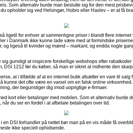
pris. Som alternativ burde man beslutte sig for den mest prisbev
 du opholder sig ved Helsingør, Hobro eller Haslev – er at få brag
 så ligetil for enhver at sammenligne priser i blandt flere intern
ler i Danmark ikke kunne lade være med at formindske priserne
er, og ligeså til kvinder og mænd – markant, og endda nogle gang
e sig gunstigt at inspicere forskellige webshops efter rabatkoder 
m, DSI 1212 før du køber, så man er sikret at indhente den skarp
rse, at i tilfælde af at en internet butik afsætter en vare til salg 
å kunne det ofte være en varsel om en falsk online virksomhed. K
dning, der begunstiger dig imod uoprigtige e-firmaer.
med kort eller betalinger med mobilen. Som et alternativ burde du
når du ser en fordel i at afbetale betalingen over tid.
 en DSI forhandler på nettet bør man på en vis måde få overbli
t meste ikke specielt ophidsende.