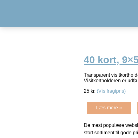
40 kort, 9×
Transparent visitkortholde
Visitkortholderen er udfør
25
kr.
(Vis fragtpris)
Læs mere »
De mest populære websho
stort sortiment til gode pr