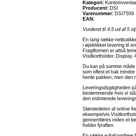
Kategori:
Kontorinventar
Producent:
DSI
Varenummer:
DSI7509
EAN:
Vurderet til
4.5
ud af 5 st
En lang række netbutikker
i øjeblikket levering til 
Fragtformen er altså tem
Visitkortholder, Display,
Du kan på samme måde plan
som oftest et hak mindre
hente pakken, men den mu
Leveringsdygtigheden på 
bestemmende hvis vi står
den estimerede levering
Størstedelen af online fo
eksempelvis Visitkorthold
gennemføres inden et bes
holder fyraften.
En række e-forhandlere f