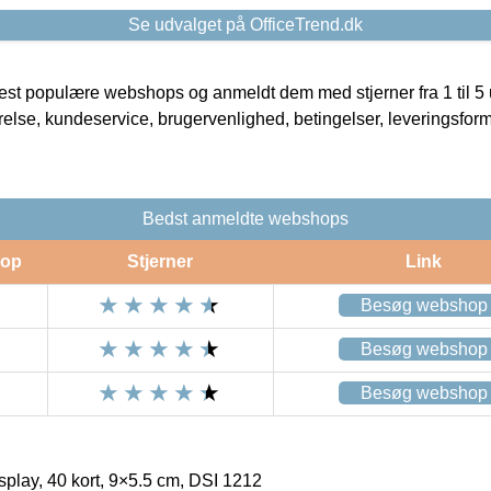
Se udvalget på OfficeTrend.dk
t populære webshops og anmeldt dem med stjerner fra 1 til 5 ud
rrelse, kundeservice, brugervenlighed, betingelser, leveringsfor
Bedst anmeldte webshops
op
Stjerner
Link
Besøg webshop
Besøg webshop
Besøg webshop
isplay, 40 kort, 9×5.5 cm, DSI 1212