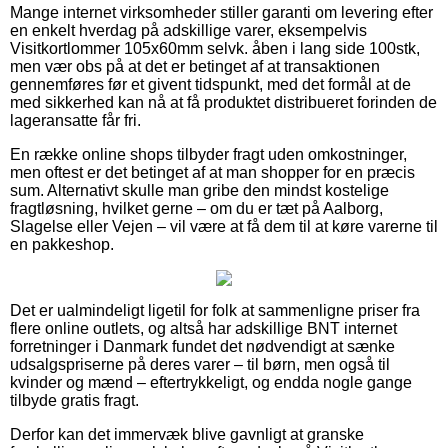
Mange internet virksomheder stiller garanti om levering efter
en enkelt hverdag på adskillige varer, eksempelvis
Visitkortlommer 105x60mm selvk. åben i lang side 100stk,
men vær obs på at det er betinget af at transaktionen
gennemføres før et givent tidspunkt, med det formål at de
med sikkerhed kan nå at få produktet distribueret forinden de
lageransatte får fri.
En række online shops tilbyder fragt uden omkostninger,
men oftest er det betinget af at man shopper for en præcis
sum. Alternativt skulle man gribe den mindst kostelige
fragtløsning, hvilket gerne – om du er tæt på Aalborg,
Slagelse eller Vejen – vil være at få dem til at køre varerne til
en pakkeshop.
Det er ualmindeligt ligetil for folk at sammenligne priser fra
flere online outlets, og altså har adskillige BNT internet
forretninger i Danmark fundet det nødvendigt at sænke
udsalgspriserne på deres varer – til børn, men også til
kvinder og mænd – eftertrykkeligt, og endda nogle gange
tilbyde gratis fragt.
Derfor kan det immervæk blive gavnligt at granske