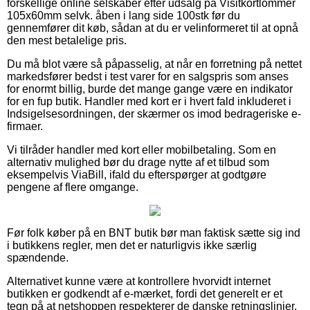
forskellige online selskaber efter udsalg på Visitkortlommer
105x60mm selvk. åben i lang side 100stk før du
gennemfører dit køb, sådan at du er velinformeret til at opnå
den mest betalelige pris.
Du må blot være så påpasselig, at når en forretning på nettet
markedsfører bedst i test varer for en salgspris som anses
for enormt billig, burde det mange gange være en indikator
for en fup butik. Handler med kort er i hvert fald inkluderet i
Indsigelsesordningen, der skærmer os imod bedrageriske e-
firmaer.
Vi tilråder handler med kort eller mobilbetaling. Som en
alternativ mulighed bør du drage nytte af et tilbud som
eksempelvis ViaBill, ifald du efterspørger at godtgøre
pengene af flere omgange.
Før folk køber på en BNT butik bør man faktisk sætte sig ind
i butikkens regler, men det er naturligvis ikke særlig
spændende.
Alternativet kunne være at kontrollere hvorvidt internet
butikken er godkendt af e-mærket, fordi det generelt er et
tegn på at netshoppen respekterer de danske retningslinjer,