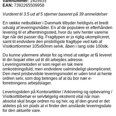
Varenummer:
1405935
EAN:
7392265509958
Vurderet til
3.5
ud af 5 stjerner baseret på
39
anmeldelser
En række netbutikker i Danmark tilbyder heldigvis et bredt
udvalg af leveringsmåder. En af de populære er efterhånden
levering til et afhentningssted, hvor du selv henter varerne
lige når det passer dig. Fragttypen er jo rigtig ukompliceret,
samt tit endvidere den prisbilligste fragttype ved køb af
Visitkortlommer 105x60mm selvk. åben i lang side 100stk.
Du kunne ydermere afveje for og imod at vælge at få leveret
til din bopæl eller ud til dit arbejdes adresse.
Leveringsmetoden er som regel en tak mere
omkostningsfuld, men endvidere ualmindeligt ukompliceret.
Den mest prisbevidste leveringsmodel er uden tvivl at hente
ordren selv, som dog betinges af at du bor nær e-
forretningens arbejdslager.
Leveringstiden på Kontorartikler / Arkivering og opbevaring /
Visitkorttilbehør er selvfølgelig ekstremt vital når man
absolut skal bruge ordren nu og her, og af den grund er det
aldeles på sin plads at vi finder den anslåede leveringsdato
for den aktuelle vare.