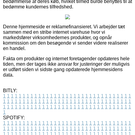
bedømmelse af deres køb, hvilket tilmed burde benyttes til at
bedømme kundernes tilfredshed.
Denne hjemmeside er reklamefinansieret. Vi arbejder tæt
sammen med en stribe internet varehuse hvor vi
markedsfører virksomhedernes produkter, og opnår
kommission om den besøgende vi sender videre realiserer
en handel.
Fakta om produkter og internet foretagender opdateres hele
tiden, men der tages ikke ansvar for justeringer der muligvis
er udført siden vi sidste gang opdaterede hjemmesidens
data.
BITLY:
1
1
1
1
1
1
1
1
1
1
1
1
1
1
1
1
1
1
1
1
1
1
1
1
1
1
1
1
1
1
1
1
1
1
1
1
1
1
1
1
1
1
1
1
1
1
1
1
1
1
1
1
1
1
1
1
1
1
1
1
1
1
1
1
1
1
1
1
1
1
1
1
1
1
1
1
1
1
1
1
1
1
1
1
1
1
1
1
1
1
1
1
1
1
1
1
1
1
1
1
SPOTIFY:
1
1
1
1
1
1
1
1
1
1
1
1
1
1
1
1
1
1
1
1
1
1
1
1
1
1
1
1
1
1
1
1
1
1
1
1
1
1
1
1
1
1
1
1
1
1
1
1
1
1
1
1
1
1
1
1
1
1
1
1
1
1
1
1
1
1
1
1
1
1
1
1
1
1
1
1
1
1
1
1
1
1
1
1
1
1
1
1
1
1
1
1
1
1
1
1
1
1
1