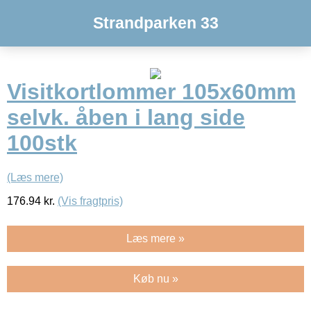
Strandparken 33
Visitkortlommer 105x60mm
selvk. åben i lang side
100stk
(Læs mere)
176.94
kr.
(Vis fragtpris)
Læs mere »
Køb nu »