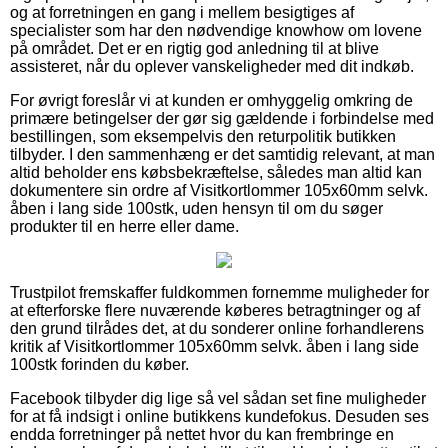
og at forretningen en gang i mellem besigtiges af
specialister som har den nødvendige knowhow om lovene
på området. Det er en rigtig god anledning til at blive
assisteret, når du oplever vanskeligheder med dit indkøb.
For øvrigt foreslår vi at kunden er omhyggelig omkring de
primære betingelser der gør sig gældende i forbindelse med
bestillingen, som eksempelvis den returpolitik butikken
tilbyder. I den sammenhæng er det samtidig relevant, at man
altid beholder ens købsbekræftelse, således man altid kan
dokumentere sin ordre af Visitkortlommer 105x60mm selvk.
åben i lang side 100stk, uden hensyn til om du søger
produkter til en herre eller dame.
Trustpilot fremskaffer fuldkommen fornemme muligheder for
at efterforske flere nuværende køberes betragtninger og af
den grund tilrådes det, at du sonderer online forhandlerens
kritik af Visitkortlommer 105x60mm selvk. åben i lang side
100stk forinden du køber.
Facebook tilbyder dig lige så vel sådan set fine muligheder
for at få indsigt i online butikkens kundefokus. Desuden ses
endda forretninger på nettet hvor du kan frembringe en