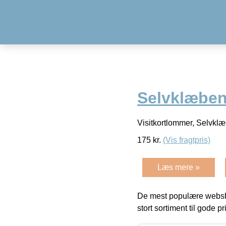
Selvklæben
Visitkortlommer, Selvkl
175
kr.
(Vis fragtpris)
Læs mere »
De mest populære websho
stort sortiment til gode pr