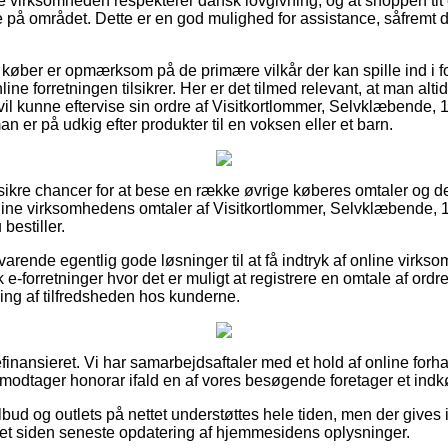
ne virksomheden respekterer dansk lovgivning, og at shoppen ti
ne på området. Dette er en god mulighed for assistance, såfremt 
t køber er opmærksom på de primære vilkår der kan spille ind i 
line forretningen tilsikrer. Her er det tilmed relevant, at man alti
il kunne eftervise sin ordre af Visitkortlommer, Selvklæbende, 
 er på udkig efter produkter til en voksen eller et barn.
sikre chancer for at bese en række øvrige køberes omtaler og der
ine virksomhedens omtaler af Visitkortlommer, Selvklæbende, 1
bestiller.
svarende egentlig gode løsninger til at få indtryk af online vir
e-forretninger hvor det er muligt at registrere en omtale af ordr
jning af tilfredsheden hos kunderne.
nansieret. Vi har samarbejdsaftaler med et hold af online forh
 modtager honorar ifald en af vores besøgende foretager et indk
bud og outlets på nettet understøttes hele tiden, men der gives 
ret siden seneste opdatering af hjemmesidens oplysninger.