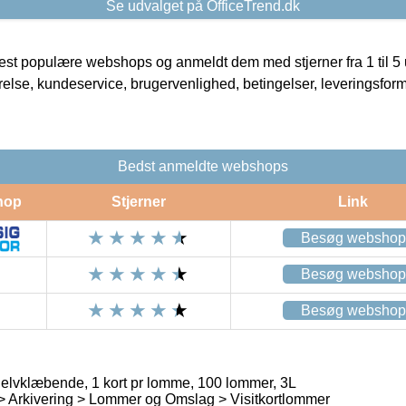
Se udvalget på OfficeTrend.dk
t populære webshops og anmeldt dem med stjerner fra 1 til 5 ud
rrelse, kundeservice, brugervenlighed, betingelser, leveringsfor
Bedst anmeldte webshops
hop
Stjerner
Link
Besøg webshop
Besøg webshop
Besøg webshop
Selvklæbende, 1 kort pr lomme, 100 lommer, 3L
 > Arkivering > Lommer og Omslag > Visitkortlommer