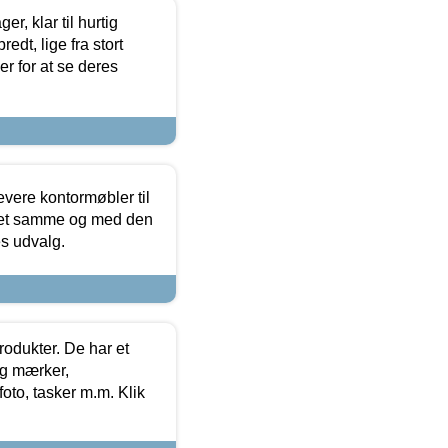
, klar til hurtig
edt, lige fra stort
er for at se deres
evere kontormøbler til
 det samme og med den
es udvalg.
rodukter. De har et
og mærker,
foto, tasker m.m. Klik