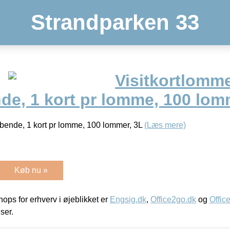
Strandparken 33
Visitkortlomme
de, 1 kort pr lomme, 100 lom
æbende, 1 kort pr lomme, 100 lommer, 3L
(Læs mere)
Køb nu »
ps for erhverv i øjeblikket er
Engsig.dk
,
Office2go.dk
og
Offic
iser.