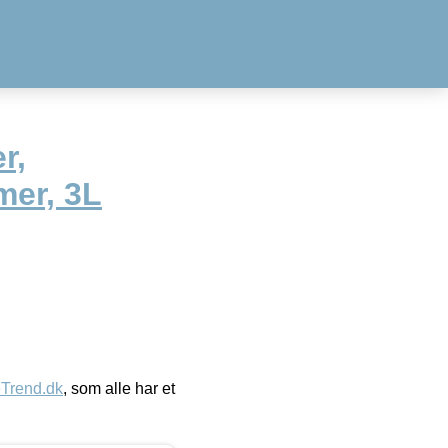
r,
mer, 3L
eTrend.dk
, som alle har et