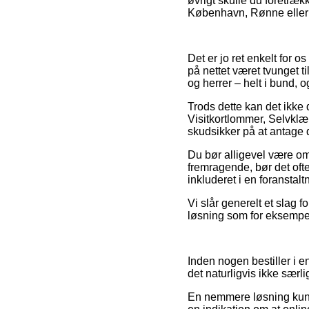
øvrigt skulle du foretræk
København, Rønne eller Hu
Det er jo ret enkelt for o
på nettet været tvunget ti
og herrer – helt i bund,
Trods dette kan det ikke 
Visitkortlommer, Selvklæ
skudsikker på at antage d
Du bør alligevel være omh
fremragende, bør det oft
inkluderet i en foranstal
Vi slår generelt et slag 
løsning som for eksempel 
Inden nogen bestiller i e
det naturligvis ikke særlig
En nemmere løsning kunne