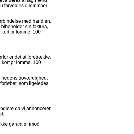
t evalueres af fagmænd
du forvoldes dilemmaer i
forbindelse med handlen,
d bibeholder sin faktura,
1 kort pr lomme, 100
for er det at foretrække,
 kort pr lomme, 100
ksomhedens troværdighed.
eforløbet, som ligeledes
andlere da vi annoncerer
øb.
ikke garantier imod