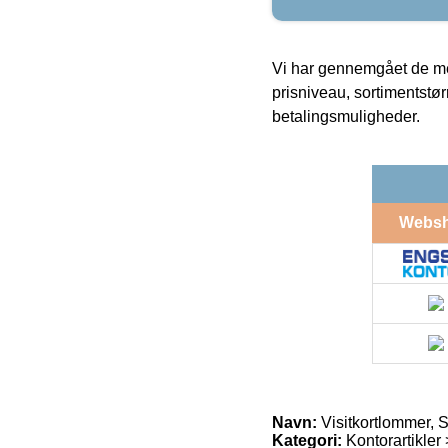
Vi har gennemgået de mes
prisniveau, sortimentstø
betalingsmuligheder.
Webs
Navn:
Visitkortlommer, 
Kategori:
Kontorartikler