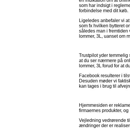
en indikation om at onli
som har indsigt i regler
forbindelse med dit køb.
Ligeledes anbefaler vi a
som fx hvilken bytteret on
således man i fremtiden v
lommer, 3L, uanset om man
Trustpilot yder temmelig 
at du ser nærmere på onl
lommer, 3L forud for at du 
Facebook resulterer i til
Desuden møder vi faktisk 
kan tages i brug til afve
Hjemmesiden er reklamefi
firmaernes produkter, og
Vejledning vedrørende til
ændringer der er realise