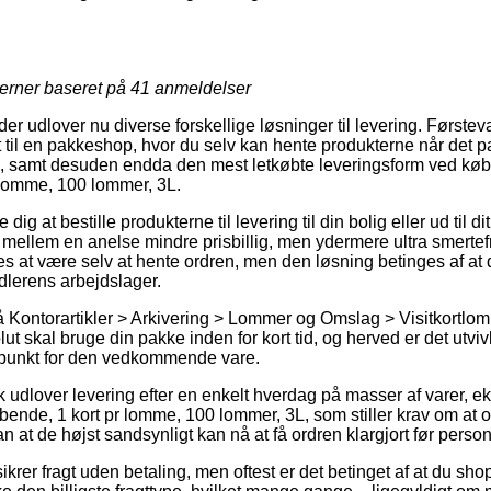
jerner baseret på
41
anmeldelser
r udlover nu diverse forskellige løsninger til levering. Førstev
til en pakkeshop, hvor du selv kan hente produkterne når det pa
el, samt desuden endda den mest letkøbte leveringsform ved køb 
 lomme, 100 lommer, 3L.
dig at bestille produkterne til levering til din bolig eller ud til d
 mellem en anelse mindre prisbillig, men ydermere ultra smertef
s at være selv at hente ordren, men den løsning betinges af at 
ndlerens arbejdslager.
 Kontorartikler > Arkivering > Lommer og Omslag > Visitkortlo
t skal bruge din pakke inden for kort tid, og herved er det utvivls
spunkt for den vedkommende vare.
k udlover levering efter en enkelt hverdag på masser af varer, 
bende, 1 kort pr lomme, 100 lommer, 3L, som stiller krav om at 
an at de højst sandsynligt kan nå at få ordren klargjort før perso
krer fragt uden betaling, men oftest er det betinget af at du sho