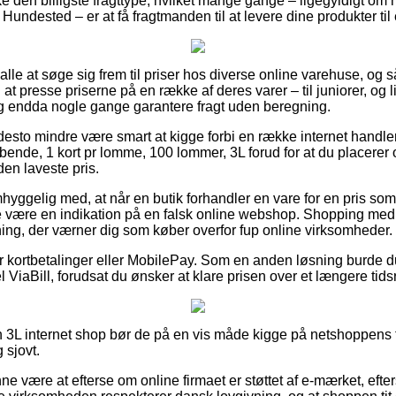
ke den billigste fragttype, hvilket mange gange – ligegyldigt om
ndested – er at få fragtmanden til at levere dine produkter til 
s alle at søge sig frem til priser hos diverse online varehuse, og 
l at presse priserne på en række af deres varer – til juniorer, og
 og endda nogle gange garantere fragt uden beregning.
desto mindre være smart at kigge forbi en række internet handler
bende, 1 kort pr lomme, 100 lommer, 3L forud for at du placerer 
en laveste pris.
yggelig med, at når en butik forhandler en vare for en pris som 
e være en indikation på en falsk online webshop. Shopping med k
tning, der værner dig som køber overfor fup online virksomheder.
for kortbetalinger eller MobilePay. Som en anden løsning burde d
ViaBill, forudsat du ønsker at klare prisen over et længere tids
n 3L internet shop bør de på en vis måde kigge på netshoppens f
 sjovt.
 være at efterse om online firmaet er støttet af e-mærket, eft