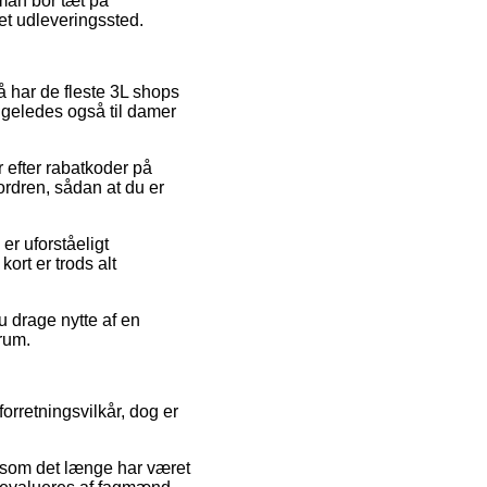
 man bor tæt på
et udleveringssted.
så har de fleste 3L shops
 ligeledes også til damer
 efter rabatkoder på
ordren, sådan at du er
er uforståeligt
ort er trods alt
u drage nytte af en
rum.
orretningsvilkår, dog er
ersom det længe har været