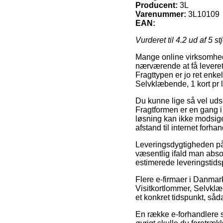
Producent:
3L
Varenummer:
3L10109
EAN:
Vurderet til
4.2
ud af 5 st
Mange online virksomhede
nærværende at få leveret 
Fragttypen er jo ret enk
Selvklæbende, 1 kort pr
Du kunne lige så vel udse 
Fragtformen er en gang i
løsning kan ikke modsige
afstand til internet forha
Leveringsdygtigheden på
væsentlig ifald man absolu
estimerede leveringstid
Flere e-firmaer i Danmar
Visitkortlommer, Selvklæ
et konkret tidspunkt, såd
En række e-forhandlere si