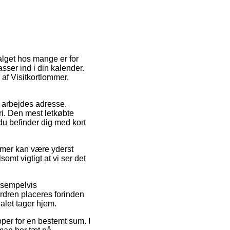
alget hos mange er for
sser ind i din kalender.
af Visitkortlommer,
it arbejdes adresse.
ri. Den mest letkøbte
du befinder dig med kort
mmer kan være yderst
omt vigtigt at vi ser det
eksempelvis
ordren placeres forinden
nalet tager hjem.
pper for en bestemt sum. I