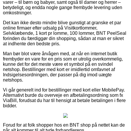
varer – til børn og babyer, samt også til damer og herrer –
betydeligt, og endda nogle gange frembyde levering uden
omkostninger.
Det kan ikke desto mindre blive gunstigt at granske et par
online firmaer efter udsalg på Visitkortlommer,
Selvklæbende, 1 kort pr lomme, 100 lommer, BNT PeelSeal
forinden du færdiggør din shopping, sådan at man er sikret
at indhente den bedste pris.
Man bør blot være årvågen med, at når en internet butik
frembyder en vare for en pris som er utrolig overkommelig,
kunne det for det meste være et symbol på en svindel
netshop. Bestillinger med kort er imidlertid omfavnet af
Indsigelsesordningen, der passer på dig imod uægte
netshops.
Vi går generelt ind for bestillinger med kort eller MobilePay.
Alternativt burde du overveje en afbetalingsordning som fx
ViaBill, forudsat du har til hensigt at betale betalingen i flere
bidder.
Forud for at folk shopper hos en BNT shop på nettet kan de
når alt kommer til alt tyde forhandlerens