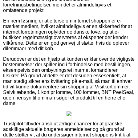
forretningsbetingelser, men det er almindeligvis et
omfattende projekt.
En nem løsning er at efterse om internet shoppen er e-
mærket medlem, hvilket almindeligvis er en sikkerhed for at
internet forretningen opfylder de danske love, og at e-
butikken regelmæssigt overværes af eksperter der kender
vilkårene. Dette er en god genvej til støtte, hvis du oplever
dilemmaer med dit køb.
Derudover er det en hjælp at kunden er klar over de vigtigste
bestemmelser der spiller ind i forbindelse med bestillingen,
eksempelvis den ombytningsret internet forhandleren
tilsikrer. På grund af dette er det desuden essesentielt, at
man stadig sikrer ens kvittering på e-mail, så man til enhver
tid vil kunne dokumentere sin shopping af Visitkortlommer,
Selvklæbende, 1 kort pr lomme, 100 lommer, BNT PeelSeal,
uden hensyn til om man søger et produkt til en herre eller
dame.
Trustpilot tilbyder absolut ærlige chancer for at granske
adskillige aktuelle brugeres anmeldelser og på grund af
dette støtter vi, at du undersøger internet shoppens kritik af