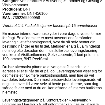
Kategori:
Kontorartikler > Arkivering > Lommer og Omslag >
Visitkortlommer
Producent:
BNT
Varenummer:
BNT456100
EAN:
7392265509958
Vurderet til
4.7
ud af 5 stjerner baseret på
15
anmeldelser
En masse internet varehuse yder i vore dage diverse former
for fragt. En af dem der er mest anvendt er efterhånden
levering til et afhentningssted, hvor du så selv henter din
bestilling når der er tid til det. Metoden er altså ualmindeligt
nem, og ofte desuden den mest letkøbte leveringsløsning
ved køb af Visitkortlommer, Selvklæbende, 1 kort pr lomme,
100 lommer, BNT PeelSeal.
Du bør alternativt påtænke at vælge at få sendt til din
adresse eller til når du er på job. Leveringstypen viser sig for
det meste et hak mere omkostningsfuld, men lige så vel
særdeles bekvem. Den mest prisbevidste leveringsmåde vil
dog til enhver tid være selv at hente produkterne, som dog
står og falder med at du er i kort afstand af internet butikkens
hjemsted.
Leveringsdygtigheden på Kontorartikler > Arkivering >
Lommer og Omslag > Visitkortlommer kan vise sig at være