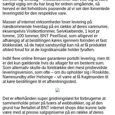
særligt vigtig om du har brug for ordren omgående, så
herved er det forholdsvis passende at vi ser den forventede
leveringstid for den respektive vare.
Masser af internet virksomheder lover levering på
næstkommende hverdag på en række af deres varenumre,
eksempelvis Visitkortlommer, Selvklæbende, 1 kort pr
lomme, 100 lommer, BNT PeelSeal, som alligevel er
afhængig af at bestillingen køres igennem forinden et fast
klokkeslæt, så de højst sandsynligt kan nå at få produktet
afsted forud for at de logistikansatte holder fyraften.
Indtil flere online firmaer garanterer portofri levering, men tit
er det kun gældende hvis du aftager for en bestemt sum.
Som alternativ skulle du foretrække den mest prisbevidste
leveringsversion, som ofte – om du opholder sig i Roskilde,
Nørresundby eller Helsinge – vil være at få fragtmanden til
at køre bestillingen til et afhentningssted.
Det er efterhånden super gnidningsløst for forbrugerne at
sammenholde priser på tværs af webbutikker, og af den
grund har flertallet af BNT internet shops ikke kunne lade
være med at presse salgspriserne på en række af deres