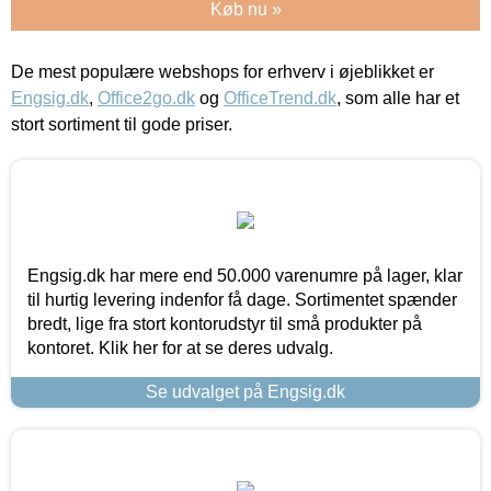
Køb nu »
De mest populære webshops for erhverv i øjeblikket er
Engsig.dk
,
Office2go.dk
og
OfficeTrend.dk
, som alle har et
stort sortiment til gode priser.
Engsig.dk har mere end 50.000 varenumre på lager, klar
til hurtig levering indenfor få dage. Sortimentet spænder
bredt, lige fra stort kontorudstyr til små produkter på
kontoret. Klik her for at se deres udvalg.
Se udvalget på Engsig.dk