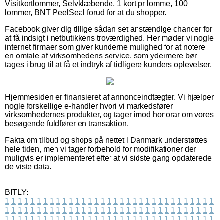
Visitkortlommer, Selvklæbende, 1 kort pr lomme, 100
lommer, BNT PeelSeal forud for at du shopper.
Facebook giver dig tillige sådan set anstændige chancer for
at få indsigt i netbutikkens troværdighed. Her møder vi nogle
internet firmaer som giver kunderne mulighed for at notere
en omtale af virksomhedens service, som ydermere bør
tages i brug til at få et indtryk af tidligere kunders oplevelser.
Hjemmesiden er finansieret af annonceindtægter. Vi hjælper
nogle forskellige e-handler hvori vi markedsfører
virksomhedernes produkter, og tager imod honorar om vores
besøgende fuldfører en transaktion.
Fakta om tilbud og shops på nettet i Danmark understøttes
hele tiden, men vi tager forbehold for modifikationer der
muligvis er implementeret efter at vi sidste gang opdaterede
de viste data.
BITLY:
1
1
1
1
1
1
1
1
1
1
1
1
1
1
1
1
1
1
1
1
1
1
1
1
1
1
1
1
1
1
1
1
1
1
1
1
1
1
1
1
1
1
1
1
1
1
1
1
1
1
1
1
1
1
1
1
1
1
1
1
1
1
1
1
1
1
1
1
1
1
1
1
1
1
1
1
1
1
1
1
1
1
1
1
1
1
1
1
1
1
1
1
1
1
1
1
1
1
1