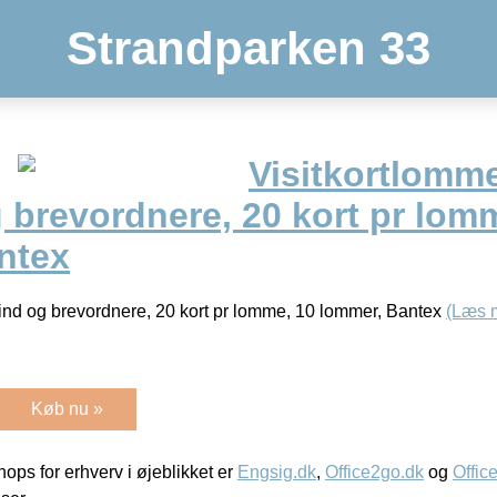
Strandparken 33
Visitkortlommer
 brevordnere, 20 kort pr lom
ntex
gbind og brevordnere, 20 kort pr lomme, 10 lommer, Bantex
(Læs 
Køb nu »
ps for erhverv i øjeblikket er
Engsig.dk
,
Office2go.dk
og
Offic