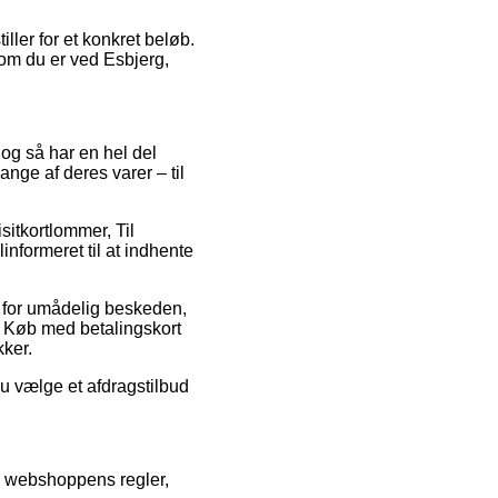
ller for et konkret beløb.
 om du er ved Esbjerg,
 og så har en hel del
nge af deres varer – til
isitkortlommer, Til
informeret til at indhente
 for umådelig beskeden,
. Køb med betalingskort
kker.
du vælge et afdragstilbud
se webshoppens regler,