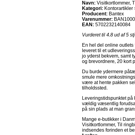
Navn:
Visitkortlommer, T
Kategori:
Kontorartikler
Producent:
Bantex
Varenummer:
BAN1000
EAN:
5702232140084
Vurderet til
4.8
ud af 5 st
En hel del online outlets 
leveret til et udleverings
jo yderst bekvem, samt t
og brevordnere, 20 kort 
Du burde ydermere påtænke
smule mere omkostningsful
være at hente pakken sel
tilholdssted.
Leveringstidspunktet på K
vældig væsentlig forudsat
på sin plads at man grans
Mange e-butikker i Danmar
Visitkortlommer, Til rin
indsendes forinden et bes