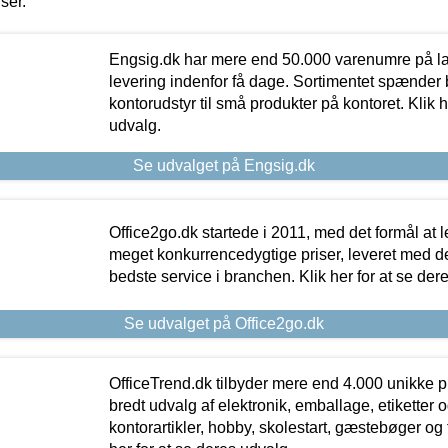
iser.
Engsig.dk har mere end 50.000 varenumre på lager
levering indenfor få dage. Sortimentet spænder br
kontorudstyr til små produkter på kontoret. Klik h
udvalg.
Se udvalget på Engsig.dk
Office2go.dk startede i 2011, med det formål at l
meget konkurrencedygtige priser, leveret med
bedste service i branchen. Klik her for at se der
Se udvalget på Office2go.dk
OfficeTrend.dk tilbyder mere end 4.000 unikke p
bredt udvalg af elektronik, emballage, etiketter 
kontorartikler, hobby, skolestart, gæstebøger og 