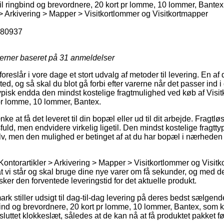
il ringbind og brevordnere, 20 kort pr lomme, 10 lommer, Bantex
 > Arkivering > Mapper > Visitkortlommer og Visitkortmapper
80937
jerner baseret på
31
anmeldelser
foreslår i vore dage et stort udvalg af metoder til levering. En af
sted, og så skal du blot gå forbi efter varerne når det passer ind
ypisk endda den mindst kostelige fragtmulighed ved køb af Visitk
pr lomme, 10 lommer, Bantex.
 at få det leveret til din bopæl eller ud til dit arbejde. Fragtlø
d, men endvidere virkelig ligetil. Den mindst kostelige fragttyp
v, men den mulighed er betinget af at du har bopæl i nærheden
ontorartikler > Arkivering > Mapper > Visitkortlommer og Visitk
 vi står og skal bruge dine nye varer om få sekunder, og med det
ker den forventede leveringstid for det aktuelle produkt.
k stiller udsigt til dag-til-dag levering på deres bedst sælgen
gbind og brevordnere, 20 kort pr lomme, 10 lommer, Bantex, som k
luttet klokkeslæt, således at de kan nå at få produktet pakket f