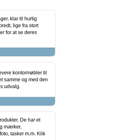
, klar til hurtig
edt, lige fra stort
er for at se deres
evere kontormøbler til
 det samme og med den
es udvalg.
rodukter. De har et
og mærker,
foto, tasker m.m. Klik