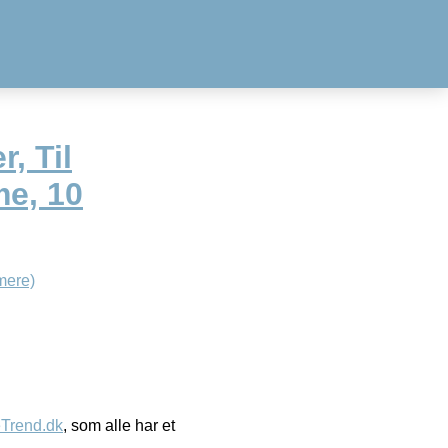
, Til
me, 10
mere)
eTrend.dk
, som alle har et