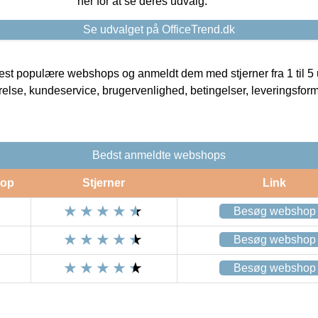
her for at se deres udvalg.
Se udvalget på OfficeTrend.dk
t populære webshops og anmeldt dem med stjerner fra 1 til 5 ud
rrelse, kundeservice, brugervenlighed, betingelser, leveringsfor
Bedst anmeldte webshops
op
Stjerner
Link
Besøg webshop
Besøg webshop
Besøg webshop