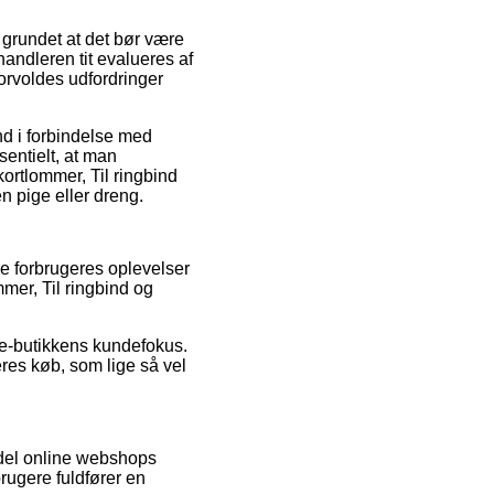
, grundet at det bør være
handleren tit evalueres af
forvoldes udfordringer
ind i forbindelse med
sentielt, at man
ortlommer, Til ringbind
n pige eller dreng.
re forbrugeres oplevelser
mer, Til ringbind og
 e-butikkens kundefokus.
res køb, som lige så vel
 del online webshops
brugere fuldfører en