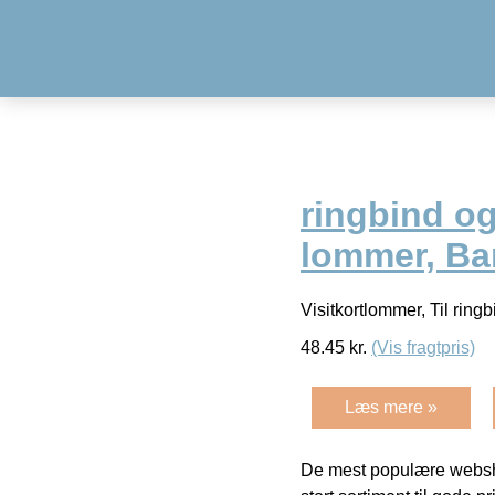
ringbind og
lommer, Ba
Visitkortlommer, Til rin
48.45
kr.
(Vis fragtpris)
Læs mere »
De mest populære websho