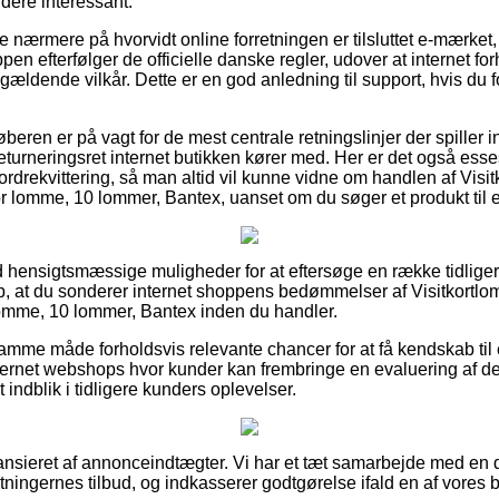
idere interessant.
 se nærmere på hvorvidt online forretningen er tilsluttet e-mærket
pen efterfølger de officielle danske regler, udover at internet for
 gældende vilkår. Dette er en god anledning til support, hvis du 
øberen er på vagt for de mest centrale retningslinjer der spiller 
eturneringsret internet butikken kører med. Her er det også esse
drekvittering, så man altid vil kunne vidne om handlen af Visitk
pr lomme, 10 lommer, Bantex, uanset om du søger et produkt til e
tid hensigtsmæssige muligheder for at eftersøge en række tidlige
p, at du sonderer internet shoppens bedømmelser af Visitkortlom
lomme, 10 lommer, Bantex inden du handler.
mme måde forholdsvis relevante chancer for at få kendskab til
ernet webshops hvor kunder kan frembringe en evaluering af de
et indblik i tidligere kunders oplevelser.
ansieret af annonceindtægter. Vi har et tæt samarbejde med en
retningernes tilbud, og indkasserer godtgørelse ifald en af vores 