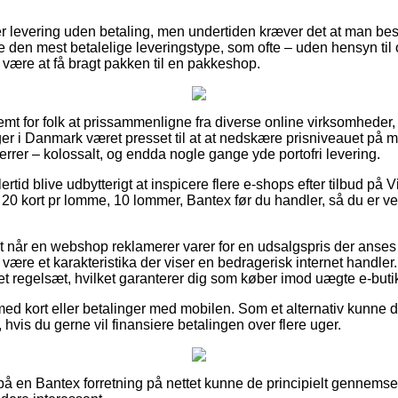
r levering uden betaling, men undertiden kræver det at man besti
ke den mest betalelige leveringstype, som ofte – uden hensyn til
l være at få bragt pakken til en pakkeshop.
mt for folk at prissammenligne fra diverse online virksomheder,
ger i Danmark været presset til at at nedskære prisniveauet på ma
errer – kolossalt, og endda nogle gange yde portofri levering.
rtid blive udbytterigt at inspicere flere e-shops efter tilbud på V
20 kort pr lomme, 10 lommer, Bantex før du handler, så du er vel
 når en webshop reklamerer varer for en udsalgspris der anses
ære et karakteristika der viser en bedragerisk internet handler
af et regelsæt, hvilket garanterer dig som køber imod uægte e-buti
med kort eller betalinger med mobilen. Som et alternativ kunne 
hvis du gerne vil finansiere betalingen over flere uger.
r på en Bantex forretning på nettet kunne de principielt gennem