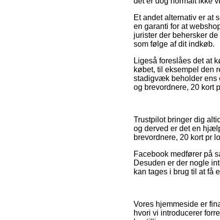
det er dog normalt ikke v
Et andet alternativ er at
en garanti for at webshop
jurister der behersker de
som følge af dit indkøb.
Ligeså foreslåes det at k
købet, til eksempel den r
stadigvæk beholder ens or
og brevordnere, 20 kort 
Trustpilot bringer dig al
og derved er det en hjæl
brevordnere, 20 kort pr 
Facebook medfører på sa
Desuden er der nogle int
kan tages i brug til at få 
Vores hjemmeside er fin
hvori vi introducerer for