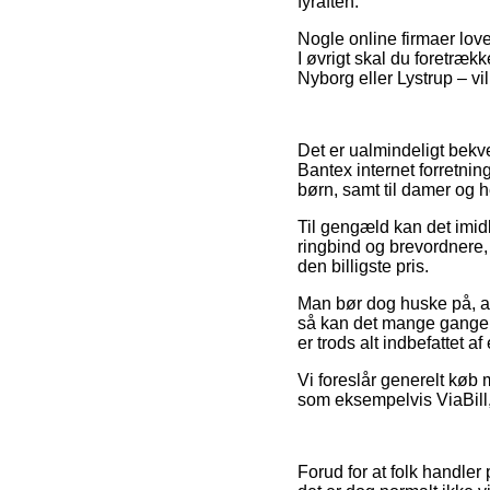
fyraften.
Nogle online firmaer love
I øvrigt skal du foretræk
Nyborg eller Lystrup – vi
Det er ualmindeligt bekve
Bantex internet forretnin
børn, samt til damer og h
Til gengæld kan det imidle
ringbind og brevordnere, 
den billigste pris.
Man bør dog huske på, at
så kan det mange gange v
er trods alt indbefattet 
Vi foreslår generelt køb 
som eksempelvis ViaBill, 
Forud for at folk handle