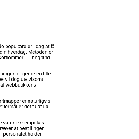
 de populære er i dag at få
 i din hverdag. Metoden er
ortlommer, Til ringbind
sningen er gerne en lille
e vil dog utvivlsomt
 af webbutikkens
ortmapper er naturligvis
 formål er det fuldt ud
de varer, eksempelvis
ræver at bestillingen
ør personalet holder