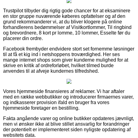
Trustpilot tilbyder dig rigtig gode chancer for at eksaminere
en stor gruppe nuværende køberes opfattelser og af den
grund rekommanderer vi, at du bliver klogere på online
forhandlerens bedømmelser af Visitkortlommer, Til ringbind
og brevordnere, 8 kort pr lomme, 10 lommer, Esselte før du
placerer din ordre.
Facebook frembyder endvidere stort set fornemme løsninger
til at få et kig ind i netshoppens troværdighed. Her ses
mange internet shops som giver kunderne mulighed for at
skrive en kritik af ordreforløbet, hvilket tilmed burde
anvendes til at afveje kundernes tilfredshed.
Vores hjemmeside finansieres af reklamer. Vi har aftaler
med en række webbutikker og introducerer firmaernes varer,
og indkasserer provision ifald en bruger fra vores
hjemmeside foretager en bestilling.
Fakta angående varer og online butikker opdateres jævnligt,
men vi ønsker ikke at blive stillet ansvarlig for forandringer
der potentielt er implementeret siden nyligste opdatering af
websitets data.