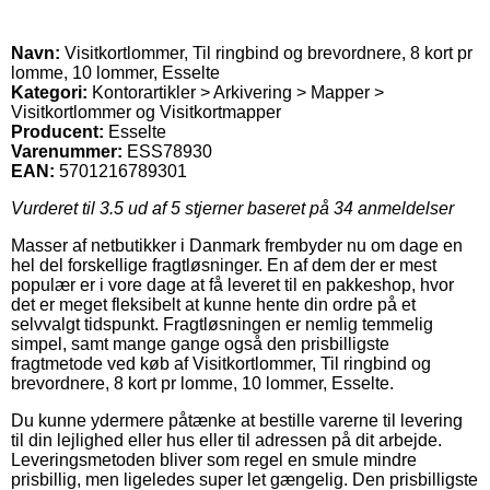
Navn:
Visitkortlommer, Til ringbind og brevordnere, 8 kort pr
lomme, 10 lommer, Esselte
Kategori:
Kontorartikler > Arkivering > Mapper >
Visitkortlommer og Visitkortmapper
Producent:
Esselte
Varenummer:
ESS78930
EAN:
5701216789301
Vurderet til
3.5
ud af 5 stjerner baseret på
34
anmeldelser
Masser af netbutikker i Danmark frembyder nu om dage en
hel del forskellige fragtløsninger. En af dem der er mest
populær er i vore dage at få leveret til en pakkeshop, hvor
det er meget fleksibelt at kunne hente din ordre på et
selvvalgt tidspunkt. Fragtløsningen er nemlig temmelig
simpel, samt mange gange også den prisbilligste
fragtmetode ved køb af Visitkortlommer, Til ringbind og
brevordnere, 8 kort pr lomme, 10 lommer, Esselte.
Du kunne ydermere påtænke at bestille varerne til levering
til din lejlighed eller hus eller til adressen på dit arbejde.
Leveringsmetoden bliver som regel en smule mindre
prisbillig, men ligeledes super let gængelig. Den prisbilligste