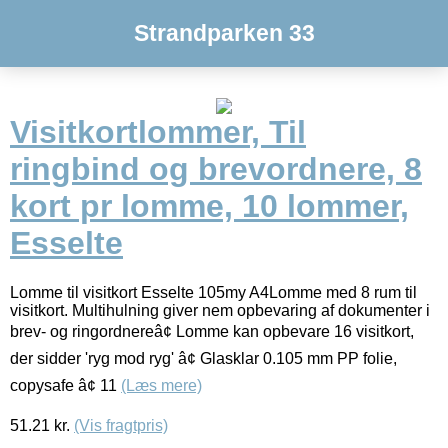
Strandparken 33
Visitkortlommer, Til
ringbind og brevordnere, 8
kort pr lomme, 10 lommer,
Esselte
Lomme til visitkort Esselte 105my A4Lomme med 8 rum til
visitkort. Multihulning giver nem opbevaring af dokumenter i
brev- og ringordnereâ¢ Lomme kan opbevare 16 visitkort,
der sidder 'ryg mod ryg' â¢ Glasklar 0.105 mm PP folie,
copysafe â¢ 11
(Læs mere)
51.21
kr.
(Vis fragtpris)