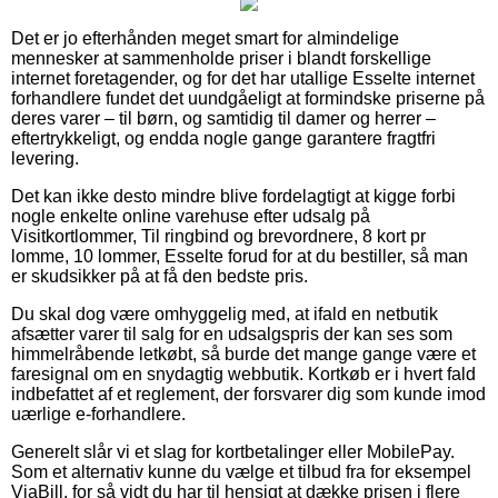
Det er jo efterhånden meget smart for almindelige
mennesker at sammenholde priser i blandt forskellige
internet foretagender, og for det har utallige Esselte internet
forhandlere fundet det uundgåeligt at formindske priserne på
deres varer – til børn, og samtidig til damer og herrer –
eftertrykkeligt, og endda nogle gange garantere fragtfri
levering.
Det kan ikke desto mindre blive fordelagtigt at kigge forbi
nogle enkelte online varehuse efter udsalg på
Visitkortlommer, Til ringbind og brevordnere, 8 kort pr
lomme, 10 lommer, Esselte forud for at du bestiller, så man
er skudsikker på at få den bedste pris.
Du skal dog være omhyggelig med, at ifald en netbutik
afsætter varer til salg for en udsalgspris der kan ses som
himmelråbende letkøbt, så burde det mange gange være et
faresignal om en snydagtig webbutik. Kortkøb er i hvert fald
indbefattet af et reglement, der forsvarer dig som kunde imod
uærlige e-forhandlere.
Generelt slår vi et slag for kortbetalinger eller MobilePay.
Som et alternativ kunne du vælge et tilbud fra for eksempel
ViaBill, for så vidt du har til hensigt at dække prisen i flere