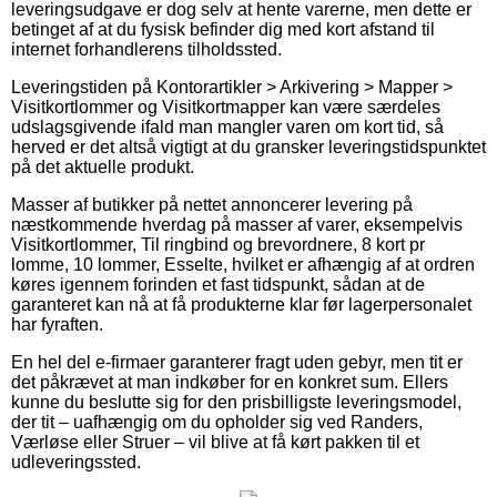
leveringsudgave er dog selv at hente varerne, men dette er
betinget af at du fysisk befinder dig med kort afstand til
internet forhandlerens tilholdssted.
Leveringstiden på Kontorartikler > Arkivering > Mapper >
Visitkortlommer og Visitkortmapper kan være særdeles
udslagsgivende ifald man mangler varen om kort tid, så
herved er det altså vigtigt at du gransker leveringstidspunktet
på det aktuelle produkt.
Masser af butikker på nettet annoncerer levering på
næstkommende hverdag på masser af varer, eksempelvis
Visitkortlommer, Til ringbind og brevordnere, 8 kort pr
lomme, 10 lommer, Esselte, hvilket er afhængig af at ordren
køres igennem forinden et fast tidspunkt, sådan at de
garanteret kan nå at få produkterne klar før lagerpersonalet
har fyraften.
En hel del e-firmaer garanterer fragt uden gebyr, men tit er
det påkrævet at man indkøber for en konkret sum. Ellers
kunne du beslutte sig for den prisbilligste leveringsmodel,
der tit – uafhængig om du opholder sig ved Randers,
Værløse eller Struer – vil blive at få kørt pakken til et
udleveringssted.