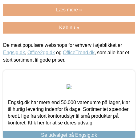
Læs mere »
Køb nu »
De mest populære webshops for erhverv i øjeblikket er
Engsig.dk
,
Office2go.dk
og
OfficeTrend.dk
, som alle har et
stort sortiment til gode priser.
Engsig.dk har mere end 50.000 varenumre på lager, klar
til hurtig levering indenfor få dage. Sortimentet spænder
bredt, lige fra stort kontorudstyr til små produkter på
kontoret. Klik her for at se deres udvalg.
Se udvalget på Engsig.dk