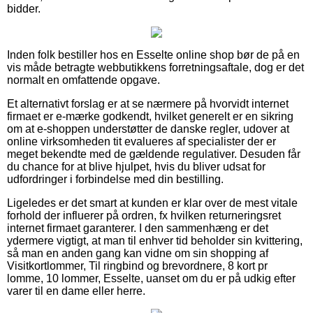
bidder.
Inden folk bestiller hos en Esselte online shop bør de på en
vis måde betragte webbutikkens forretningsaftale, dog er det
normalt en omfattende opgave.
Et alternativt forslag er at se nærmere på hvorvidt internet
firmaet er e-mærke godkendt, hvilket generelt er en sikring
om at e-shoppen understøtter de danske regler, udover at
online virksomheden tit evalueres af specialister der er
meget bekendte med de gældende regulativer. Desuden får
du chance for at blive hjulpet, hvis du bliver udsat for
udfordringer i forbindelse med din bestilling.
Ligeledes er det smart at kunden er klar over de mest vitale
forhold der influerer på ordren, fx hvilken returneringsret
internet firmaet garanterer. I den sammenhæng er det
ydermere vigtigt, at man til enhver tid beholder sin kvittering,
så man en anden gang kan vidne om sin shopping af
Visitkortlommer, Til ringbind og brevordnere, 8 kort pr
lomme, 10 lommer, Esselte, uanset om du er på udkig efter
varer til en dame eller herre.