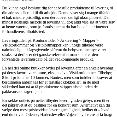
Du kunne også beslutte dig for at bestille produkterne til levering til
din adresse eller ud til dit arbejde. Denne viser sig i mange tilfælde
et hak mindre prisbillig, men derudover særligt ukompliceret. Den
mindst kostelige metode til levering vil dog altid vise sig at være selv
at hente varerne, som jo forudsætter at du har bopæl nær internet
forhandlerens tilholdssted.
Leveringstiden på Kontorartikler > Arkivering > Mapper >
Visitkortlommer og Visitkortmapper kan i nogle tilfælde være
ualmindeligt udslagsgivende såfremt du behøver dine nye varer
straks, så derfor er det ganske relevant at man studerer den
forventede leveringsdato på det vedkommende produkt.
En hel del online butikker byder på levering efter en enkelt hverdag
på deres favorit varenumre, eksempelvis Visitkortlommer, Tilbehør,
8 kort pr lomme, 10 lommer, Bantex, men som imidlertid kræver at
bestillingen anbringes før et fastslået klokkeslæt, så de med
sikkerhed kan nå at få produkterne skippet afsted inden de
pakkeansatte tager hjem.
En række outlets på nettet tilbyder levering uden gebyr, men tit er
det påkrævet at du bestiller for en konkret sum. Alternativt kan du
vælge den mest prisbevidste leveringsmulighed, hvilket tit – hvad
end du er ved Odense, Haderslev eller Vojens – vil være at få bragt