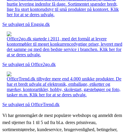
hurtig levering indenfor få dage. Sortimentet spænder bredt,
lige fra stort kontorudstyr til små produkter på kontoret. Klik
her for at se deres udvalg.
Se udvalget på Engsig.dk
Office2go.dk startede i 2011, med det formål at levere
kontormøbler til meget konkurrencedygtige priser, leveret med
det samme og med den bedste service i branchen. Klik her for
at se deres udvalg.
Se udvalget på Office2go.dk
OfficeTrend.dk tilbyder mere end 4.000 unikke produkter. De
har et bredt udvalg af elektronik, emballage, etiketter og
mærker, kontorartikler, hobby, skolestart, gæstebøger og foto,
tasker m.m. Klik her for at se deres udvalg.
Se udvalget på OfficeTrend.dk
Vi har gennemgået de mest populære webshops og anmeldt dem
med stjerner fra 1 til 5 ud fra bl.a. deres prisniveau,
sortimentstørrelse, kundeservice, brugervenlighed, betingelser,