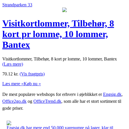
Strandparken 33
Visitkortlommer, Tilbehør, 8
kort pr lomme, 10 lommer,
Bantex
Visitkortlommer, Tilbehør, 8 kort pr lomme, 10 lommer, Bantex
(Læs mere)
70.12
kr.
(Vis fragtpris)
Læs mere »
Køb nu »
De mest populære webshops for erhverv i øjeblikket er
Engsig.dk
,
Office2go.dk
og
OfficeTrend.dk
, som alle har et stort sortiment til
gode priser.
Engsig.dk har mere end 50.000 varenumre på lager, klar til