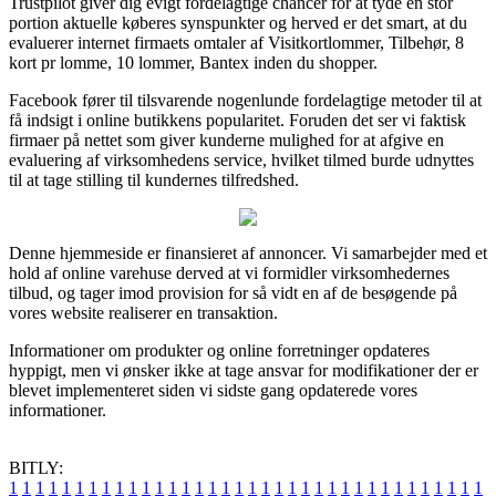
Trustpilot giver dig evigt fordelagtige chancer for at tyde en stor
portion aktuelle køberes synspunkter og herved er det smart, at du
evaluerer internet firmaets omtaler af Visitkortlommer, Tilbehør, 8
kort pr lomme, 10 lommer, Bantex inden du shopper.
Facebook fører til tilsvarende nogenlunde fordelagtige metoder til at
få indsigt i online butikkens popularitet. Foruden det ser vi faktisk
firmaer på nettet som giver kunderne mulighed for at afgive en
evaluering af virksomhedens service, hvilket tilmed burde udnyttes
til at tage stilling til kundernes tilfredshed.
Denne hjemmeside er finansieret af annoncer. Vi samarbejder med et
hold af online varehuse derved at vi formidler virksomhedernes
tilbud, og tager imod provision for så vidt en af de besøgende på
vores website realiserer en transaktion.
Informationer om produkter og online forretninger opdateres
hyppigt, men vi ønsker ikke at tage ansvar for modifikationer der er
blevet implementeret siden vi sidste gang opdaterede vores
informationer.
BITLY:
1
1
1
1
1
1
1
1
1
1
1
1
1
1
1
1
1
1
1
1
1
1
1
1
1
1
1
1
1
1
1
1
1
1
1
1