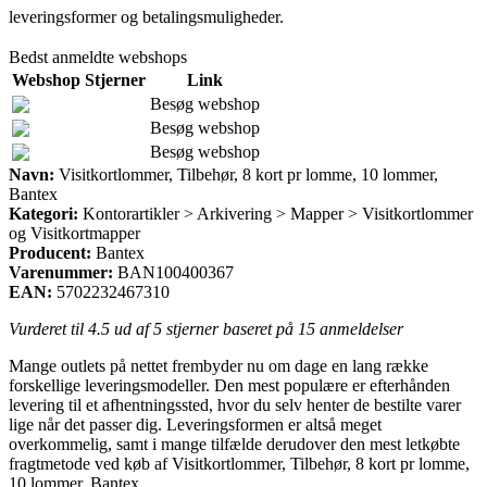
leveringsformer og betalingsmuligheder.
Bedst anmeldte webshops
Webshop
Stjerner
Link
Besøg webshop
Besøg webshop
Besøg webshop
Navn:
Visitkortlommer, Tilbehør, 8 kort pr lomme, 10 lommer,
Bantex
Kategori:
Kontorartikler > Arkivering > Mapper > Visitkortlommer
og Visitkortmapper
Producent:
Bantex
Varenummer:
BAN100400367
EAN:
5702232467310
Vurderet til
4.5
ud af 5 stjerner baseret på
15
anmeldelser
Mange outlets på nettet frembyder nu om dage en lang række
forskellige leveringsmodeller. Den mest populære er efterhånden
levering til et afhentningssted, hvor du selv henter de bestilte varer
lige når det passer dig. Leveringsformen er altså meget
overkommelig, samt i mange tilfælde derudover den mest letkøbte
fragtmetode ved køb af Visitkortlommer, Tilbehør, 8 kort pr lomme,
10 lommer, Bantex.