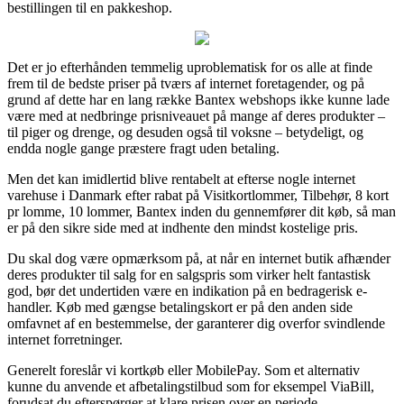
bestillingen til en pakkeshop.
Det er jo efterhånden temmelig uproblematisk for os alle at finde
frem til de bedste priser på tværs af internet foretagender, og på
grund af dette har en lang række Bantex webshops ikke kunne lade
være med at nedbringe prisniveauet på mange af deres produkter –
til piger og drenge, og desuden også til voksne – betydeligt, og
endda nogle gange præstere fragt uden betaling.
Men det kan imidlertid blive rentabelt at efterse nogle internet
varehuse i Danmark efter rabat på Visitkortlommer, Tilbehør, 8 kort
pr lomme, 10 lommer, Bantex inden du gennemfører dit køb, så man
er på den sikre side med at indhente den mindst kostelige pris.
Du skal dog være opmærksom på, at når en internet butik afhænder
deres produkter til salg for en salgspris som virker helt fantastisk
god, bør det undertiden være en indikation på en bedragerisk e-
handler. Køb med gængse betalingskort er på den anden side
omfavnet af en bestemmelse, der garanterer dig overfor svindlende
internet forretninger.
Generelt foreslår vi kortkøb eller MobilePay. Som et alternativ
kunne du anvende et afbetalingstilbud som for eksempel ViaBill,
forudsat du efterspørger at klare prisen over en periode.