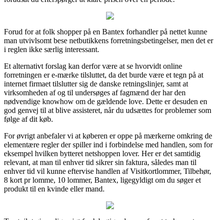
Forud for at folk shopper på en Bantex forhandler på nettet kunne
man utvivlsomt bese netbutikkens forretningsbetingelser, men det er
i reglen ikke særlig interessant.
Et alternativt forslag kan derfor være at se hvorvidt online
forretningen er e-mærke tilsluttet, da det burde være et tegn på at
internet firmaet tilslutter sig de danske retningslinjer, samt at
virksomheden af og til undersøges af fagmænd der har den
nødvendige knowhow om de gældende love. Dette er desuden en
god genvej til at blive assisteret, når du udsættes for problemer som
følge af dit køb.
For øvrigt anbefaler vi at køberen er oppe på mærkerne omkring de
elementære regler der spiller ind i forbindelse med handlen, som for
eksempel hvilken bytteret netshoppen lover. Her er det samtidig
relevant, at man til enhver tid sikrer sin faktura, således man til
enhver tid vil kunne eftervise handlen af Visitkortlommer, Tilbehør,
8 kort pr lomme, 10 lommer, Bantex, ligegyldigt om du søger et
produkt til en kvinde eller mand.