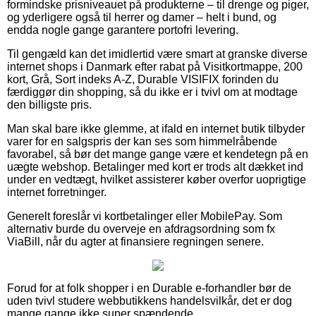
formindske prisniveauet på produkterne – til drenge og piger,
og yderligere også til herrer og damer – helt i bund, og
endda nogle gange garantere portofri levering.
Til gengæld kan det imidlertid være smart at granske diverse
internet shops i Danmark efter rabat på Visitkortmappe, 200
kort, Grå, Sort indeks A-Z, Durable VISIFIX forinden du
færdiggør din shopping, så du ikke er i tvivl om at modtage
den billigste pris.
Man skal bare ikke glemme, at ifald en internet butik tilbyder
varer for en salgspris der kan ses som himmelråbende
favorabel, så bør det mange gange være et kendetegn på en
uægte webshop. Betalinger med kort er trods alt dækket ind
under en vedtægt, hvilket assisterer køber overfor uoprigtige
internet forretninger.
Generelt foreslår vi kortbetalinger eller MobilePay. Som
alternativ burde du overveje en afdragsordning som fx
ViaBill, når du agter at finansiere regningen senere.
Forud for at folk shopper i en Durable e-forhandler bør de
uden tvivl studere webbutikkens handelsvilkår, det er dog
mange gange ikke super spændende.