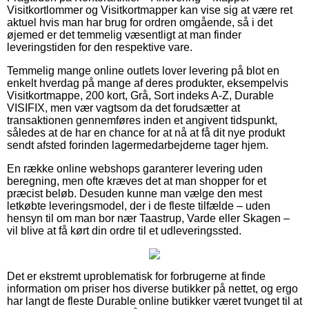
Visitkortlommer og Visitkortmapper kan vise sig at være ret
aktuel hvis man har brug for ordren omgående, så i det
øjemed er det temmelig væsentligt at man finder
leveringstiden for den respektive vare.
Temmelig mange online outlets lover levering på blot en
enkelt hverdag på mange af deres produkter, eksempelvis
Visitkortmappe, 200 kort, Grå, Sort indeks A-Z, Durable
VISIFIX, men vær vagtsom da det forudsætter at
transaktionen gennemføres inden et angivent tidspunkt,
således at de har en chance for at nå at få dit nye produkt
sendt afsted forinden lagermedarbejderne tager hjem.
En række online webshops garanterer levering uden
beregning, men ofte kræves det at man shopper for et
præcist beløb. Desuden kunne man vælge den mest
letkøbte leveringsmodel, der i de fleste tilfælde – uden
hensyn til om man bor nær Taastrup, Varde eller Skagen –
vil blive at få kørt din ordre til et udleveringssted.
Det er ekstremt uproblematisk for forbrugerne at finde
information om priser hos diverse butikker på nettet, og ergo
har langt de fleste Durable online butikker været tvunget til at