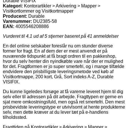
Durable VISIFIX
Kategori:
Kontorartikler > Arkivering > Mapper >
Visitkortlommer og Visitkortmapper
Producent:
Durable
Varenummer:
DU2385-58
EAN:
4005546208886
Vurderet til
4.1
ud af 5 stjerner baseret på
41
anmeldelser
En del online selskaber foreslår nu om stunder diverse
former for fragt. En af dem der er mest anvendt er på
nuværende tidspunkt at få bragt ordren til en pakkeshop,
hvor du selv henter din nyindkøbte vare når der er mulighed
for det. Fragtformen er jo super smertefri, og i mange tilfælde
endvidere den prisbilligste leveringsmetode ved køb af
Visitkortmappe, 200 kort, Grå, Sort indeks A-Z, Durable
VISIFIX.
Du kunne ligeledes forsøge at få varerne leveret hjem til dig
selv eller til adressen på dit arbejde. Fragttypen er gerne en
sjat mere omkostningsfuld, men også ret smertefri. Den mest
prisbevidste leveringstype er utvivlsomt at hente produkterne
selv, men dette kræver at du lever tæt på e-handlens
tilholdssted.
Fragttiden på Kontorartikler > Arkivering > Mapper >