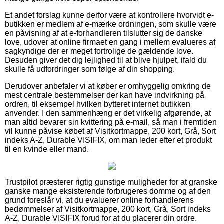
Et andet forslag kunne derfor være at kontrollere hvorvidt e-
butikken er medlem af e-mærke ordningen, som skulle være
en påvisning af at e-forhandleren tilslutter sig de danske
love, udover at online firmaet en gang i mellem evalueres af
sagkyndige der er meget fortrolige de gældende love.
Desuden giver det dig lejlighed til at blive hjulpet, ifald du
skulle få udfordringer som følge af din shopping.
Derudover anbefaler vi at køber er omhyggelig omkring de
mest centrale bestemmelser der kan have indvirkning på
ordren, til eksempel hvilken bytteret internet butikken
anvender. I den sammenhæng er det virkelig afgørende, at
man altid bevarer sin kvittering på e-mail, så man i fremtiden
vil kunne påvise købet af Visitkortmappe, 200 kort, Grå, Sort
indeks A-Z, Durable VISIFIX, om man leder efter et produkt
til en kvinde eller mand.
Trustpilot præsterer rigtig gunstige muligheder for at granske
ganske mange eksisterende forbrugeres domme og af den
grund foreslår vi, at du evaluerer online forhandlerens
bedømmelser af Visitkortmappe, 200 kort, Grå, Sort indeks
A-Z, Durable VISIFIX forud for at du placerer din ordre.