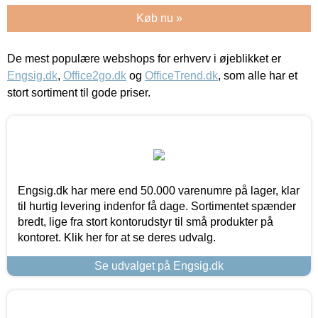
Køb nu »
De mest populære webshops for erhverv i øjeblikket er
Engsig.dk
,
Office2go.dk
og
OfficeTrend.dk
, som alle har et
stort sortiment til gode priser.
Engsig.dk har mere end 50.000 varenumre på lager, klar
til hurtig levering indenfor få dage. Sortimentet spænder
bredt, lige fra stort kontorudstyr til små produkter på
kontoret. Klik her for at se deres udvalg.
Se udvalget på Engsig.dk