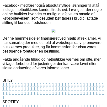
Facebook medfører også absolut nyttige løsninger til at få
indsigt i netbutikkens kundetilfredshed. I øvrigt er der nogle
online butikker hvor det er muligt at afgive en omtale af
købsoplevelsen, som desuden bør tages i brug til at tage
stilling til kundetilfredsheden.
Denne hjemmeside er finansieret ved hjælp af reklamer. Vi
har samarbejder med et hold af webshops da vi promoverer
butikkernes produkter, og får kommission forudsat vores
besøgende foretager en bestilling.
Fakta angående tilbud og netbutikker værnes om ofte, men
vi tager forbehold for justeringer der kan være lavet efter
sidste opdatering af vores informationer.
BITLY:
1
1
1
1
1
1
1
1
1
1
1
1
1
1
1
1
1
1
1
1
1
1
1
1
1
1
1
1
1
1
1
1
1
1
1
1
1
1
1
1
1
1
1
1
1
1
1
1
1
1
1
1
1
1
1
1
1
1
1
1
1
1
1
1
1
1
1
1
1
1
1
1
1
1
1
1
1
1
1
1
1
1
1
1
1
1
1
1
1
1
1
1
1
1
1
1
1
1
1
1
SPOTIFY:
1
1
1
1
1
1
1
1
1
1
1
1
1
1
1
1
1
1
1
1
1
1
1
1
1
1
1
1
1
1
1
1
1