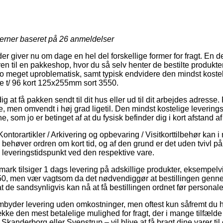
jerner baseret på
26
anmeldelser
r giver nu om dage en hel del forskellige former for fragt. En d
ren til en pakkeshop, hvor du så selv henter de bestilte produkte
jo meget uproblematisk, samt typisk endvidere den mindst kostel
e t/ 96 kort 125x255mm sort 3550.
g at få pakken sendt til dit hus eller ud til dit arbejdes adresse
e, men omvendt i høj grad ligetil. Den mindst kostelige leverin
, som jo er betinget af at du fysisk befinder dig i kort afstand af
ontorartikler / Arkivering og opbevaring / Visitkorttilbehør kan i 
n behøver ordren om kort tid, og af den grund er det uden tvivl på 
e leveringstidspunkt ved den respektive vare.
ark tilsiger 1 dags levering på adskillige produkter, eksempelvi
0, men vær vagtsom da det nødvendiggør at bestillingen gennem
at de sandsynligvis kan nå at få bestillingen ordnet før personalet
byder levering uden omkostninger, men oftest kun såfremt du h
række den mest betalelige mulighed for fragt, der i mange tilfælde
Skanderborg eller Svenstrup – vil blive at få bragt dine varer til