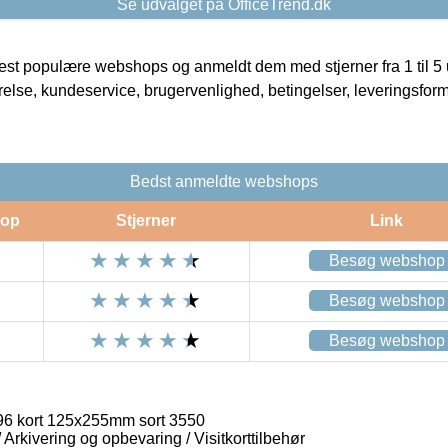
Se udvalget på OfficeTrend.dk
t populære webshops og anmeldt dem med stjerner fra 1 til 5 ud
rrelse, kundeservice, brugervenlighed, betingelser, leveringsfor
Bedst anmeldte webshops
op
Stjerner
Link
Besøg webshop
Besøg webshop
Besøg webshop
 96 kort 125x255mm sort 3550
/ Arkivering og opbevaring / Visitkorttilbehør