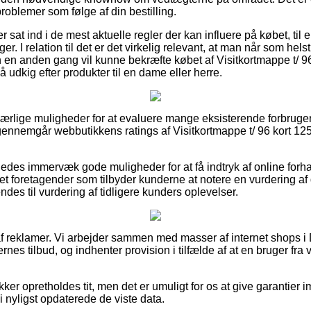
 problemer som følge af din bestilling.
r sat ind i de mest aktuelle regler der kan influere på købet, til
. I relation til det er det virkelig relevant, at man når som hels
 en anden gang vil kunne bekræfte købet af Visitkortmappe t/ 
udkig efter produkter til en dame eller herre.
 ærlige muligheder for at evaluere mange eksisterende forbruger
u gennemgår webbutikkens ratings af Visitkortmappe t/ 96 kort 
edes immervæk gode muligheder for at få indtryk af online forh
ernet foretagender som tilbyder kunderne at notere en vurdering a
es til vurdering af tidligere kunders oplevelser.
f reklamer. Vi arbejder sammen med masser af internet shops i D
es tilbud, og indhenter provision i tilfælde af at en bruger fra v
ker opretholdes tit, men det er umuligt for os at give garantier i
vi nyligst opdaterede de viste data.