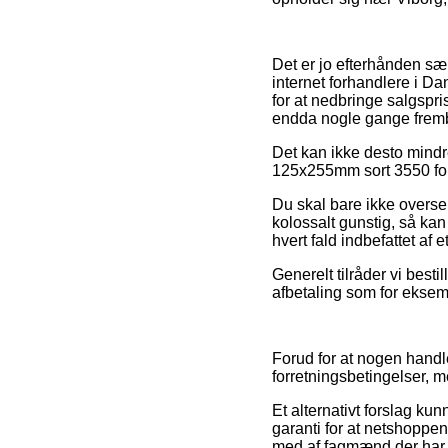
Det er jo efterhånden sær
internet forhandlere i D
for at nedbringe salgspri
endda nogle gange fremb
Det kan ikke desto mindre
125x255mm sort 3550 fori
Du skal bare ikke overse,
kolossalt gunstig, så kan
hvert fald indbefattet af 
Generelt tilråder vi bes
afbetaling som for eksemp
Forud for at nogen hand
forretningsbetingelser, 
Et alternativt forslag k
garanti for at netshoppen
med af fagmænd der har 