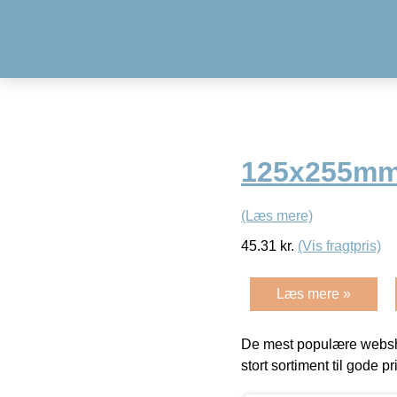
125x255mm 
(Læs mere)
45.31
kr.
(Vis fragtpris)
Læs mere »
De mest populære websho
stort sortiment til gode pr