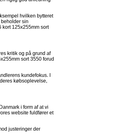
 eksempel hvilken bytteret
t beholder sin
96 kort 125x255mm sort
es kritik og på grund af
125x255mm sort 3550 forud
andlerens kundefokus. I
f deres købsoplevelse,
anmark i form af at vi
ores website fuldfører et
mod justeringer der