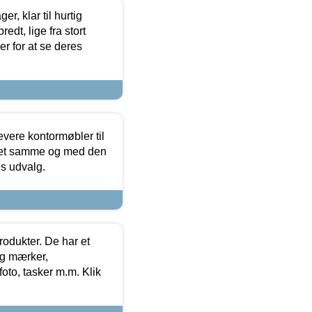
, klar til hurtig
edt, lige fra stort
er for at se deres
evere kontormøbler til
 det samme og med den
es udvalg.
rodukter. De har et
og mærker,
foto, tasker m.m. Klik