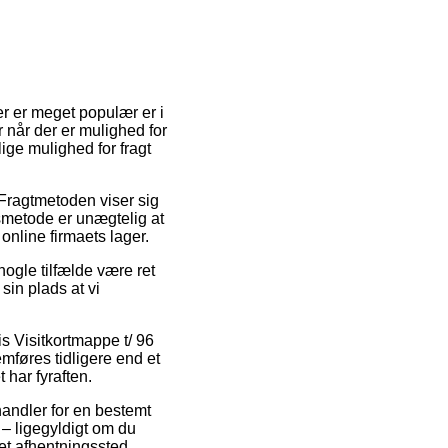
er er meget populær er i
r når der er mulighed for
ige mulighed for fragt
. Fragtmetoden viser sig
gsmetode er unægtelig at
 online firmaets lager.
nogle tilfælde være ret
sin plads at vi
s Visitkortmappe t/ 96
føres tidligere end et
 har fyraften.
andler for en bestemt
 – ligegyldigt om du
 et afhentningssted.