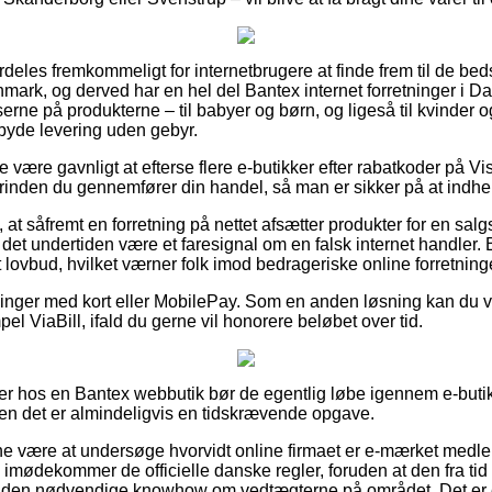
deles fremkommeligt for internetbrugere at finde frem til de beds
anmark, og derved har en hel del Bantex internet forretninger i 
serne på produkterne – til babyer og børn, og ligeså til kvinder
yde levering uden gebyr.
 være gavnligt at efterse flere e-butikker efter rabatkoder på Vis
nden du gennemfører din handel, så man er sikker på at indhen
 at såfremt en forretning på nettet afsætter produkter for en sal
 det undertiden være et faresignal om en falsk internet handler. B
et lovbud, hvilket værner folk imod bedrageriske online forretning
tillinger med kort eller MobilePay. Som en anden løsning kan du
el ViaBill, ifald du gerne vil honorere beløbet over tid.
ler hos en Bantex webbutik bør de egentlig løbe igennem e-but
men det er almindeligvis en tidskrævende opgave.
unne være at undersøge hvorvidt online firmaet er e-mærket med
 imødekommer de officielle danske regler, foruden at den fra tid t
den nødvendige knowhow om vedtægterne på området. Det er e