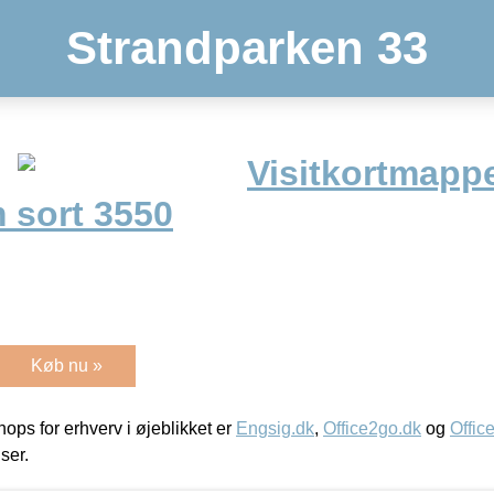
Strandparken 33
Visitkortmappe
sort 3550
Køb nu »
ps for erhverv i øjeblikket er
Engsig.dk
,
Office2go.dk
og
Offic
iser.