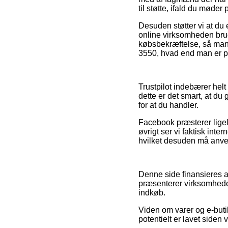
til støtte, ifald du møder
Desuden støtter vi at du e
online virksomheden bruger
købsbekræftelse, så man
3550, hvad end man er på 
Trustpilot indebærer helt
dette er det smart, at d
for at du handler.
Facebook præsterer ligel
øvrigt ser vi faktisk int
hvilket desuden må anvend
Denne side finansieres a
præsenterer virksomhedern
indkøb.
Viden om varer og e-butik
potentielt er lavet siden 