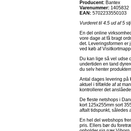
Producent:
Bantex
Varenummer:
1405832
EAN:
5702233550103
Vurderet til
4.5
ud af 5 st
En del online virksomhede
vore dage at få bragt ord
det. Leveringsformen er 
ved køb af Visitkortmapp
Du kan lige så vel udse di
undertiden en tand dyrer
du selv henter produkterne
Antal dages levering på K
aktuel i tilfælde af at ma
kontrollerer det anslåed
De fleste netshops i Danm
kort 125x255mm sort 355
aftalt tidspunkt, således 
En hel del webshops frem
pris. Ellers bør du foret
opholder sig nær Viborg, 