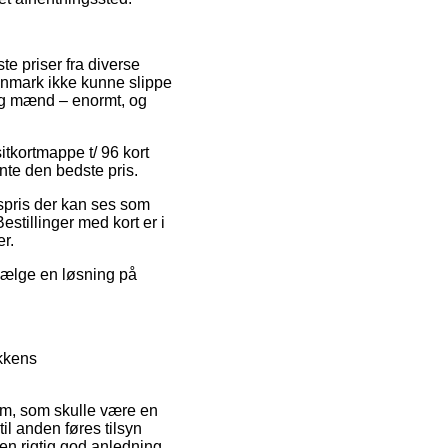
te priser fra diverse
Danmark ikke kunne slippe
 og mænd – enormt, og
itkortmappe t/ 96 kort
te den bedste pris.
gspris der kan ses som
estillinger med kort er i
er.
 vælge en løsning på
ikkens
lem, som skulle være en
il anden føres tilsyn
n rigtig god anledning