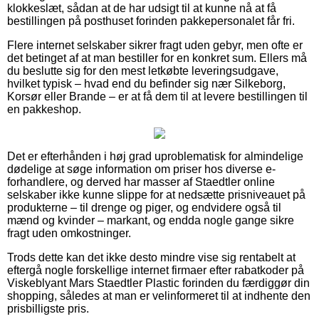
klokkeslæt, sådan at de har udsigt til at kunne nå at få
bestillingen på posthuset forinden pakkepersonalet får fri.
Flere internet selskaber sikrer fragt uden gebyr, men ofte er
det betinget af at man bestiller for en konkret sum. Ellers må
du beslutte sig for den mest letkøbte leveringsudgave,
hvilket typisk – hvad end du befinder sig nær Silkeborg,
Korsør eller Brande – er at få dem til at levere bestillingen til
en pakkeshop.
Det er efterhånden i høj grad uproblematisk for almindelige
dødelige at søge information om priser hos diverse e-
forhandlere, og derved har masser af Staedtler online
selskaber ikke kunne slippe for at nedsætte prisniveauet på
produkterne – til drenge og piger, og endvidere også til
mænd og kvinder – markant, og endda nogle gange sikre
fragt uden omkostninger.
Trods dette kan det ikke desto mindre vise sig rentabelt at
eftergå nogle forskellige internet firmaer efter rabatkoder på
Viskeblyant Mars Staedtler Plastic forinden du færdiggør din
shopping, således at man er velinformeret til at indhente den
prisbilligste pris.