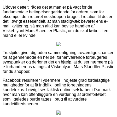
Udover dette tilrådes det at man er på vagt for de
fundamentale betingelser gældende for ordren, som for
eksempel den returret netshoppen bruger. I relation til det er
det i øvrigt essesentielt, at man stadigvæk bevarer ens e-
mail kvittering, så man altid kan bevise handlen af
Viskeblyant Mars Staedtler Plastic, om du skal købe til en
mand eller kvinde.
Trustpilot giver dig uden sammenligning troværdige chancer
for at gennemrode en hel del forhenværende forbrugeres
synspunkter og derfor er det en hjælp, at du ser nærmere på
e-forhandlerens ratings af Viskeblyant Mars Staedtler Plastic
før du shopper.
Facebook resulterer i ydermere i højeste grad fordelagtige
muligheder for at få indblik i online forretningens
kundefokus. I øvrigt ses faktisk online selskaber i Danmark
hvor man kan offentliggøre en vurdering af ordreforløbet,
som ligeledes burde tages i brug til at vurdere
kundetilfredsheden.