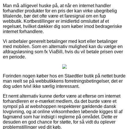
Man må alligevel huske på, at når en internet handler
forhandler produkter for en pris der kan virke ubegribelig
tiltalende, bør det ofte være et faresignal om en fup
webbutik. Kortbestillinger er imidlertid omsluttet af et
regelsæt, hvilket dækker dig som køber imod bedrageriske
internet forhandlere.
Vi anbefaler generelt betalinger med kort eller betalinger
med mobilen. Som en alternativ mulighed kan du vælge en
afdragsløsning som fx ViaBill, hvis du vil betale prisen over
en periode.
Forinden nogen køber hos en Staedtler butik på nettet burde
man reelt se på webbutikkens forretningsbetingelser, det er
dog uden tvivl ikke særlig interessant.
Et nemt alternativ kunne derfor være at efterse om internet
forhandleren er e-mærket medlem, da det burde være et
sympol på at webshoppen respekterer gældende dansk
lovgivning, og at online virksomheden løbende kigges til af
fagmænd som har indsigt i reglerne på området. Dette er
desuden en god chance for støtte, for så vidt du oplever
problemstillinger ved dit køb.