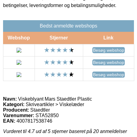
betingelser, leveringsformer og betalingsmuligheder.
Bedst anmeldte webshops
Webshop
Stjerner
Link
Besøg webshop
Besøg webshop
Besøg webshop
Navn:
Viskeblyant Mars Staedtler Plastic
Kategori:
Skriveartikler > Viskelæder
Producent:
Staedtler
Varenummer:
STA52850
EAN:
4007817538746
Vurderet til
4.7
ud af 5 stjerner baseret på
20
anmeldelser