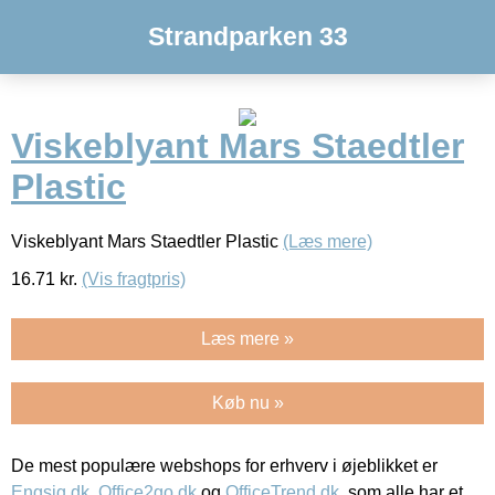
Strandparken 33
Viskeblyant Mars Staedtler
Plastic
Viskeblyant Mars Staedtler Plastic
(Læs mere)
16.71
kr.
(Vis fragtpris)
Læs mere »
Køb nu »
De mest populære webshops for erhverv i øjeblikket er
Engsig.dk
,
Office2go.dk
og
OfficeTrend.dk
, som alle har et