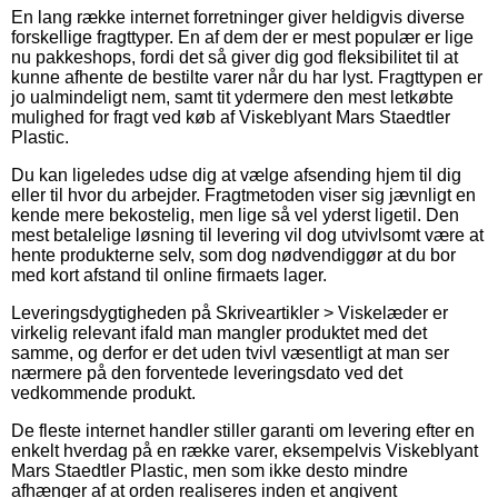
En lang række internet forretninger giver heldigvis diverse
forskellige fragttyper. En af dem der er mest populær er lige
nu pakkeshops, fordi det så giver dig god fleksibilitet til at
kunne afhente de bestilte varer når du har lyst. Fragttypen er
jo ualmindeligt nem, samt tit ydermere den mest letkøbte
mulighed for fragt ved køb af Viskeblyant Mars Staedtler
Plastic.
Du kan ligeledes udse dig at vælge afsending hjem til dig
eller til hvor du arbejder. Fragtmetoden viser sig jævnligt en
kende mere bekostelig, men lige så vel yderst ligetil. Den
mest betalelige løsning til levering vil dog utvivlsomt være at
hente produkterne selv, som dog nødvendiggør at du bor
med kort afstand til online firmaets lager.
Leveringsdygtigheden på Skriveartikler > Viskelæder er
virkelig relevant ifald man mangler produktet med det
samme, og derfor er det uden tvivl væsentligt at man ser
nærmere på den forventede leveringsdato ved det
vedkommende produkt.
De fleste internet handler stiller garanti om levering efter en
enkelt hverdag på en række varer, eksempelvis Viskeblyant
Mars Staedtler Plastic, men som ikke desto mindre
afhænger af at orden realiseres inden et angivent