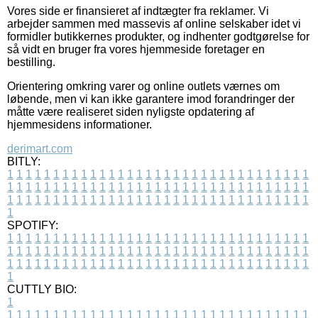
Vores side er finansieret af indtægter fra reklamer. Vi
arbejder sammen med massevis af online selskaber idet vi
formidler butikkernes produkter, og indhenter godtgørelse for
så vidt en bruger fra vores hjemmeside foretager en
bestilling.
Orientering omkring varer og online outlets værnes om
løbende, men vi kan ikke garantere imod forandringer der
måtte være realiseret siden nyligste opdatering af
hjemmesidens informationer.
derimart.com
BITLY:
1
1
1
1
1
1
1
1
1
1
1
1
1
1
1
1
1
1
1
1
1
1
1
1
1
1
1
1
1
1
1
1
1
1
1
1
1
1
1
1
1
1
1
1
1
1
1
1
1
1
1
1
1
1
1
1
1
1
1
1
1
1
1
1
1
1
1
1
1
1
1
1
1
1
1
1
1
1
1
1
1
1
1
1
1
1
1
1
1
1
1
1
1
1
1
1
1
1
1
1
SPOTIFY:
1
1
1
1
1
1
1
1
1
1
1
1
1
1
1
1
1
1
1
1
1
1
1
1
1
1
1
1
1
1
1
1
1
1
1
1
1
1
1
1
1
1
1
1
1
1
1
1
1
1
1
1
1
1
1
1
1
1
1
1
1
1
1
1
1
1
1
1
1
1
1
1
1
1
1
1
1
1
1
1
1
1
1
1
1
1
1
1
1
1
1
1
1
1
1
1
1
1
1
1
CUTTLY BIO:
1
1
1
1
1
1
1
1
1
1
1
1
1
1
1
1
1
1
1
1
1
1
1
1
1
1
1
1
1
1
1
1
1
1