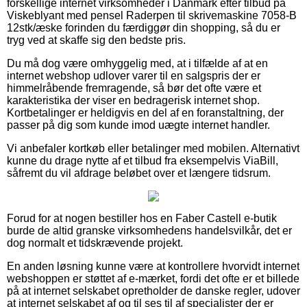
forskellige internet virksomheder i Danmark efter tilbud på
Viskeblyant med pensel Raderpen til skrivemaskine 7058-B
12stk/æske forinden du færdiggør din shopping, så du er
tryg ved at skaffe sig den bedste pris.
Du må dog være omhyggelig med, at i tilfælde af at en
internet webshop udlover varer til en salgspris der er
himmelråbende fremragende, så bør det ofte være et
karakteristika der viser en bedragerisk internet shop.
Kortbetalinger er heldigvis en del af en foranstaltning, der
passer på dig som kunde imod uægte internet handler.
Vi anbefaler kortkøb eller betalinger med mobilen. Alternativt
kunne du drage nytte af et tilbud fra eksempelvis ViaBill,
såfremt du vil afdrage beløbet over et længere tidsrum.
Forud for at nogen bestiller hos en Faber Castell e-butik
burde de altid granske virksomhedens handelsvilkår, det er
dog normalt et tidskrævende projekt.
En anden løsning kunne være at kontrollere hvorvidt internet
webshoppen er støttet af e-mærket, fordi det ofte er et billede
på at internet selskabet opretholder de danske regler, udover
at internet selskabet af og til ses til af specialister der er