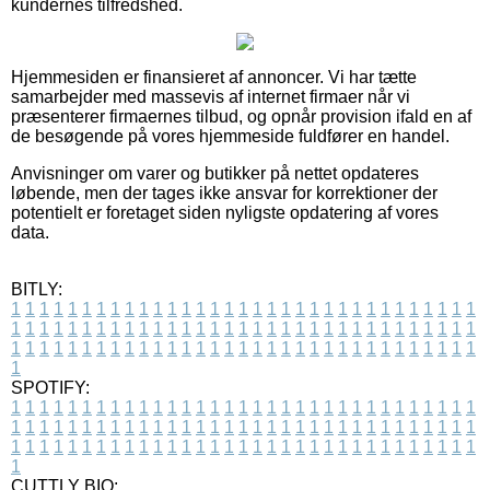
kundernes tilfredshed.
Hjemmesiden er finansieret af annoncer. Vi har tætte
samarbejder med massevis af internet firmaer når vi
præsenterer firmaernes tilbud, og opnår provision ifald en af
de besøgende på vores hjemmeside fuldfører en handel.
Anvisninger om varer og butikker på nettet opdateres
løbende, men der tages ikke ansvar for korrektioner der
potentielt er foretaget siden nyligste opdatering af vores
data.
BITLY:
1
1
1
1
1
1
1
1
1
1
1
1
1
1
1
1
1
1
1
1
1
1
1
1
1
1
1
1
1
1
1
1
1
1
1
1
1
1
1
1
1
1
1
1
1
1
1
1
1
1
1
1
1
1
1
1
1
1
1
1
1
1
1
1
1
1
1
1
1
1
1
1
1
1
1
1
1
1
1
1
1
1
1
1
1
1
1
1
1
1
1
1
1
1
1
1
1
1
1
1
SPOTIFY:
1
1
1
1
1
1
1
1
1
1
1
1
1
1
1
1
1
1
1
1
1
1
1
1
1
1
1
1
1
1
1
1
1
1
1
1
1
1
1
1
1
1
1
1
1
1
1
1
1
1
1
1
1
1
1
1
1
1
1
1
1
1
1
1
1
1
1
1
1
1
1
1
1
1
1
1
1
1
1
1
1
1
1
1
1
1
1
1
1
1
1
1
1
1
1
1
1
1
1
1
CUTTLY BIO: