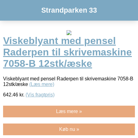
Strandparken 33
Viskeblyant med pensel
Raderpen til skrivemaskine
7058-B 12stk/æske
Viskeblyant med pensel Raderpen til skrivemaskine 7058-B
12stk/æske
(Læs mere)
642.46
kr.
(Vis fragtpris)
Læs mere »
Køb nu »