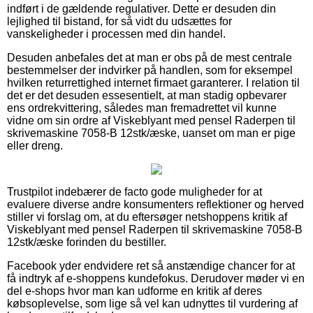
indført i de gældende regulativer. Dette er desuden din
lejlighed til bistand, for så vidt du udsættes for
vanskeligheder i processen med din handel.
Desuden anbefales det at man er obs på de mest centrale
bestemmelser der indvirker på handlen, som for eksempel
hvilken returrettighed internet firmaet garanterer. I relation til
det er det desuden essesentielt, at man stadig opbevarer
ens ordrekvittering, således man fremadrettet vil kunne
vidne om sin ordre af Viskeblyant med pensel Raderpen til
skrivemaskine 7058-B 12stk/æske, uanset om man er pige
eller dreng.
Trustpilot indebærer de facto gode muligheder for at
evaluere diverse andre konsumenters reflektioner og herved
stiller vi forslag om, at du eftersøger netshoppens kritik af
Viskeblyant med pensel Raderpen til skrivemaskine 7058-B
12stk/æske forinden du bestiller.
Facebook yder endvidere ret så anstændige chancer for at
få indtryk af e-shoppens kundefokus. Derudover møder vi en
del e-shops hvor man kan udforme en kritik af deres
købsoplevelse, som lige så vel kan udnyttes til vurdering af