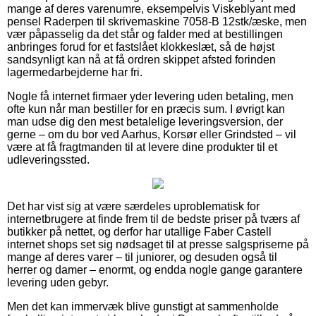
mange af deres varenumre, eksempelvis Viskeblyant med
pensel Raderpen til skrivemaskine 7058-B 12stk/æske, men
vær påpasselig da det står og falder med at bestillingen
anbringes forud for et fastslået klokkeslæt, så de højst
sandsynligt kan nå at få ordren skippet afsted forinden
lagermedarbejderne har fri.
Nogle få internet firmaer yder levering uden betaling, men
ofte kun når man bestiller for en præcis sum. I øvrigt kan
man udse dig den mest betalelige leveringsversion, der
gerne – om du bor ved Aarhus, Korsør eller Grindsted – vil
være at få fragtmanden til at levere dine produkter til et
udleveringssted.
Det har vist sig at være særdeles uproblematisk for
internetbrugere at finde frem til de bedste priser på tværs af
butikker på nettet, og derfor har utallige Faber Castell
internet shops set sig nødsaget til at presse salgspriserne på
mange af deres varer – til juniorer, og desuden også til
herrer og damer – enormt, og endda nogle gange garantere
levering uden gebyr.
Men det kan immervæk blive gunstigt at sammenholde