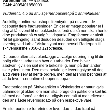
Varenummer:
FAB185800
EAN:
4005401858003
Vurderet til
4.5
ud af 5 stjerner baseret på
1
anmeldelser
Adskillige online webshops frembyder på nuværende
tidspunkt flere fragtløsninger. En der er meget populær er i
dag at få leveret til en pakkeshop, fordi du så nemt kan hente
dine produkter på et valgfrit tidspunkt. Fragtformen er altså
ret let gængelig, samt desuden desuden den billigste slags
levering ved køb af Viskeblyant med pensel Raderpen til
skrivemaskine 7058-B 12stk/æske.
Du burde alternativt planlægge at vælge udbringning til din
bolig eller til adressen hvor du arbejder. Den bliver
sædvanligvis en sjat mere bekostelig, men på den anden
side yderst nem. Den mest betalelige leveringstype vil dog
altid være selv at hente ordren, men den løsning betinges af
at du lever nær online shoppens bopæl.
Fragtperioden på Skriveartikler > Viskelæder er naturligvis
ualmindeligt aktuel om man skal bruge din pakke om kort tid,
så med det formål er det naturligvis centralt at man efterser
den anslåede leveringsdato på den respektive vare.
En stor portion e-forretninger lover dag-til-dag fragt på