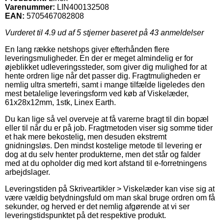
Varenummer:
LIN400132508
EAN:
5705467082808
Vurderet til
4.9
ud af 5 stjerner baseret på
43
anmeldelser
En lang række netshops giver efterhånden flere
leveringsmuligheder. En der er meget almindelig er for
øjeblikket udleveringssteder, som giver dig mulighed for at
hente ordren lige når det passer dig. Fragtmuligheden er
nemlig ultra smertefri, samt i mange tilfælde ligeledes den
mest betalelige leveringsform ved køb af Viskelæder,
61x28x12mm, 1stk, Linex Earth.
Du kan lige så vel overveje at få varerne bragt til din bopæl
eller til når du er på job. Fragtmetoden viser sig somme tider
et hak mere bekostelig, men desuden ekstremt
gnidningsløs. Den mindst kostelige metode til levering er
dog at du selv henter produkterne, men det står og falder
med at du opholder dig med kort afstand til e-forretningens
arbejdslager.
Leveringstiden på Skriveartikler > Viskelæder kan vise sig at
være vældig betydningsfuld om man skal bruge ordren om få
sekunder, og herved er det nemlig afgørende at vi ser
leveringstidspunktet på det respektive produkt.