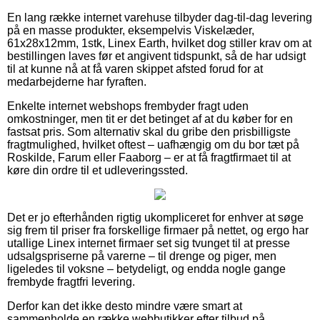
En lang række internet varehuse tilbyder dag-til-dag levering
på en masse produkter, eksempelvis Viskelæder,
61x28x12mm, 1stk, Linex Earth, hvilket dog stiller krav om at
bestillingen laves før et angivent tidspunkt, så de har udsigt
til at kunne nå at få varen skippet afsted forud for at
medarbejderne har fyraften.
Enkelte internet webshops frembyder fragt uden
omkostninger, men tit er det betinget af at du køber for en
fastsat pris. Som alternativ skal du gribe den prisbilligste
fragtmulighed, hvilket oftest – uafhængig om du bor tæt på
Roskilde, Farum eller Faaborg – er at få fragtfirmaet til at
køre din ordre til et udleveringssted.
Det er jo efterhånden rigtig ukompliceret for enhver at søge
sig frem til priser fra forskellige firmaer på nettet, og ergo har
utallige Linex internet firmaer set sig tvunget til at presse
udsalgspriserne på varerne – til drenge og piger, men
ligeledes til voksne – betydeligt, og endda nogle gange
frembyde fragtfri levering.
Derfor kan det ikke desto mindre være smart at
sammenholde en række webbutikker efter tilbud på