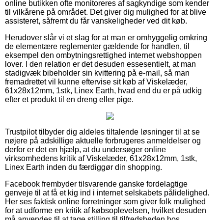
online butikken ofte monitoreres af sagkyndige som kender
til vilkårene på området. Det giver dig mulighed for at blive
assisteret, såfremt du får vanskeligheder ved dit køb.
Herudover slår vi et slag for at man er omhyggelig omkring
de elementære reglementer gældende for handlen, til
eksempel den ombytningsrettighed internet webshoppen
lover. I den relation er det desuden essesentielt, at man
stadigvæk bibeholder sin kvittering på e-mail, så man
fremadrettet vil kunne eftervise sit køb af Viskelæder,
61x28x12mm, 1stk, Linex Earth, hvad end du er på udkig
efter et produkt til en dreng eller pige.
Trustpilot tilbyder dig aldeles tiltalende løsninger til at se
nøjere på adskillige aktuelle forbrugeres anmeldelser og
derfor er det en hjælp, at du undersøger online
virksomhedens kritik af Viskelæder, 61x28x12mm, 1stk,
Linex Earth inden du færdiggør din shopping.
Facebook frembyder tilsvarende ganske fordelagtige
genveje til at få et kig ind i internet selskabets pålidelighed.
Her ses faktisk online forretninger som giver folk mulighed
for at udforme en kritik af købsoplevelsen, hvilket desuden
må anvendes til at tage stilling til tilfredsheden hos