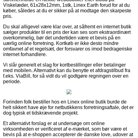
Viskelæder, 61x28x12mm, 1stk, Linex Earth forud for at du
køber, således at du er sikker på at modtage den skarpeste
pris.
Du skal alligevel være klar over, at såfremt en internet butik
sælger produkter til en pris der kan ses som ekstraordinært
overkommelig, bør det undertiden være et bevis på en
uærlig online forretning. Kortkøb er ikke desto mindre
omfavnet af et regelsæt, der forsvarer os imod bedrageriske
internet forhandlere.
Vi slår generelt et slag for kortbestillinger eller betalinger
med mobilen. Alternativt kan du benytte et afdragstilbud fra
f.eks. ViaBill, for så vidt du vil godtgøre regningen over en
periode.
Forinden folk bestiller hos en Linex online butik burde de
helt sikkert have øje for netbutikkens forretningsaftale, det er
dog typisk et tidskrævende projekt.
Et alternativt forslag er at undersøge om online
virksomheden er verificeret af e-mærket, som bør være et
bevis på at e-shoppen accepterer de danske love, udover at