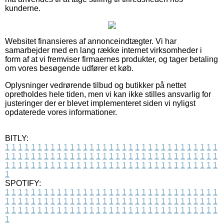
kunderne.
Websitet finansieres af annonceindtægter. Vi har
samarbejder med en lang række internet virksomheder i
form af at vi fremviser firmaernes produkter, og tager betaling
om vores besøgende udfører et køb.
Oplysninger vedrørende tilbud og butikker på nettet
opretholdes hele tiden, men vi kan ikke stilles ansvarlig for
justeringer der er blevet implementeret siden vi nyligst
opdaterede vores informationer.
BITLY:
1
1
1
1
1
1
1
1
1
1
1
1
1
1
1
1
1
1
1
1
1
1
1
1
1
1
1
1
1
1
1
1
1
1
1
1
1
1
1
1
1
1
1
1
1
1
1
1
1
1
1
1
1
1
1
1
1
1
1
1
1
1
1
1
1
1
1
1
1
1
1
1
1
1
1
1
1
1
1
1
1
1
1
1
1
1
1
1
1
1
1
1
1
1
1
1
1
1
1
1
SPOTIFY:
1
1
1
1
1
1
1
1
1
1
1
1
1
1
1
1
1
1
1
1
1
1
1
1
1
1
1
1
1
1
1
1
1
1
1
1
1
1
1
1
1
1
1
1
1
1
1
1
1
1
1
1
1
1
1
1
1
1
1
1
1
1
1
1
1
1
1
1
1
1
1
1
1
1
1
1
1
1
1
1
1
1
1
1
1
1
1
1
1
1
1
1
1
1
1
1
1
1
1
1