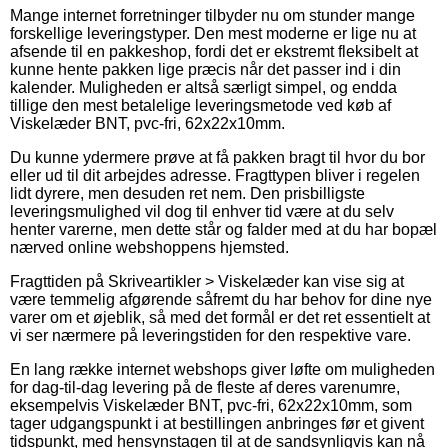
Mange internet forretninger tilbyder nu om stunder mange
forskellige leveringstyper. Den mest moderne er lige nu at
afsende til en pakkeshop, fordi det er ekstremt fleksibelt at
kunne hente pakken lige præcis når det passer ind i din
kalender. Muligheden er altså særligt simpel, og endda
tillige den mest betalelige leveringsmetode ved køb af
Viskelæder BNT, pvc-fri, 62x22x10mm.
Du kunne ydermere prøve at få pakken bragt til hvor du bor
eller ud til dit arbejdes adresse. Fragttypen bliver i regelen
lidt dyrere, men desuden ret nem. Den prisbilligste
leveringsmulighed vil dog til enhver tid være at du selv
henter varerne, men dette står og falder med at du har bopæl
nærved online webshoppens hjemsted.
Fragttiden på Skriveartikler > Viskelæder kan vise sig at
være temmelig afgørende såfremt du har behov for dine nye
varer om et øjeblik, så med det formål er det ret essentielt at
vi ser nærmere på leveringstiden for den respektive vare.
En lang række internet webshops giver løfte om muligheden
for dag-til-dag levering på de fleste af deres varenumre,
eksempelvis Viskelæder BNT, pvc-fri, 62x22x10mm, som
tager udgangspunkt i at bestillingen anbringes før et givent
tidspunkt, med hensynstagen til at de sandsynligvis kan nå