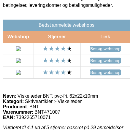
betingelser, leveringsformer og betalingsmuligheder.
Bedst anmeldte webshops
Webshop
Stjerner
Link
Besøg webshop
Besøg webshop
Besøg webshop
Navn:
Viskelæder BNT, pvc-fri, 62x22x10mm
Kategori:
Skriveartikler > Viskelæder
Producent:
BNT
Varenummer:
BNT471007
EAN:
7392265710071
Vurderet til
4.1
ud af 5 stjerner baseret på
29
anmeldelser