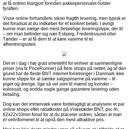
at få ordren klargjort forinden pakkepersonalet holder
fyraften.
Visse online forhandlere sikrer fragtfri levering, men typisk er
det forudsat at du indkøber for et konkret beløb. I øvrigt
kunne man vælge den mest betalelige leveringstype, der tit
– om man befinder sig nær Esbjerg, Frederikssund eller
Tønder – er at få dem til at køre varerne til et
afhentningssted.
Det er i dag i høj grad smertefrit for enhver at sammenligne
priser (via fx PriceRunner) på flere shops på nettet, og af den
grund har de fleste BNT internet forretninger i Danmark ikke
kunne slippe for at sænke salgspriserne på varerne – til
piger og drenge, lige så vel som til mænd og kvinder –
kolossalt, og endda nogle gange garantere levering uden
betaling.
Dog kan det immervæk være fordelagtigt at analysere et par
online shops efter rabatkoder på Viskelæder BNT, pvc-fri,
62x22x10mm forud for at du placerer ordren, sådan at man
er velinformeret til at opnå den mest attraktive pris.