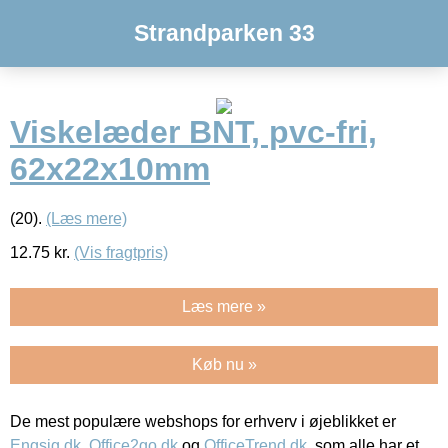
Strandparken 33
Viskelæder BNT, pvc-fri,
62x22x10mm
(20).
(Læs mere)
12.75
kr.
(Vis fragtpris)
Læs mere »
Køb nu »
De mest populære webshops for erhverv i øjeblikket er
Engsig.dk
,
Office2go.dk
og
OfficeTrend.dk
, som alle har et