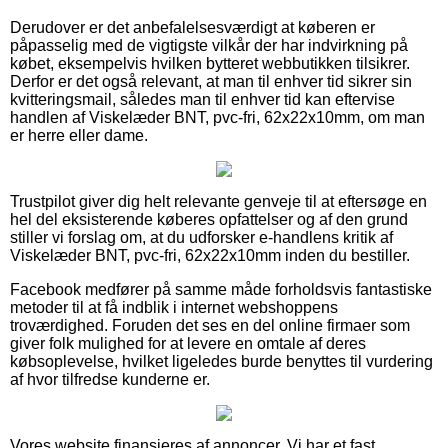
Derudover er det anbefalelsesværdigt at køberen er
påpasselig med de vigtigste vilkår der har indvirkning på
købet, eksempelvis hvilken bytteret webbutikken tilsikrer.
Derfor er det også relevant, at man til enhver tid sikrer sin
kvitteringsmail, således man til enhver tid kan eftervise
handlen af Viskelæder BNT, pvc-fri, 62x22x10mm, om man
er herre eller dame.
Trustpilot giver dig helt relevante genveje til at eftersøge en
hel del eksisterende køberes opfattelser og af den grund
stiller vi forslag om, at du udforsker e-handlens kritik af
Viskelæder BNT, pvc-fri, 62x22x10mm inden du bestiller.
Facebook medfører på samme måde forholdsvis fantastiske
metoder til at få indblik i internet webshoppens
troværdighed. Foruden det ses en del online firmaer som
giver folk mulighed for at levere en omtale af deres
købsoplevelse, hvilket ligeledes burde benyttes til vurdering
af hvor tilfredse kunderne er.
Vores website finansieres af annoncer. Vi har et fast