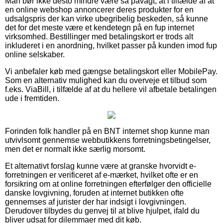
Man bør ikke desto mindre være så påvagt, at i tilfælde af at
en online webshop annoncerer deres produkter for en
udsalgspris der kan virke ubegribelig beskeden, så kunne
det for det meste være et kendetegn på en fup internet
virksomhed. Bestillinger med betalingskort er trods alt
inkluderet i en anordning, hvilket passer på kunden imod fup
online selskaber.
Vi anbefaler køb med gængse betalingskort eller MobilePay.
Som en alternativ mulighed kan du overveje et tilbud som
f.eks. ViaBill, i tilfælde af at du hellere vil afbetale betalingen
ude i fremtiden.
Forinden folk handler på en BNT internet shop kunne man
utvivlsomt gennemse webbutikkens forretningsbetingelser,
men det er normalt ikke særlig morsomt.
Et alternativt forslag kunne være at granske hvorvidt e-
forretningen er verificeret af e-mærket, hvilket ofte er en
forsikring om at online forretningen efterfølger den officielle
danske lovgivning, foruden at internet butikken ofte
gennemses af jurister der har indsigt i lovgivningen.
Derudover tilbydes du genvej til at blive hjulpet, ifald du
bliver udsat for dilemmaer med dit køb.