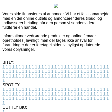
Vores side finansieres af annoncer. Vi har et fast samarbejde
med en del online outlets og annoncerer deres tilbud, og
indkasserer betaling når den person vi sender videre
fuldfører en handel.
Informationer vedrørende produkter og online firmaer
opretholdes jævnligt, men der tages ikke ansvar for
forandringer der er foretaget siden vi nyligst opdaterede
vores oplysninger.
BITLY:
1
1
1
1
1
1
1
1
1
1
1
1
1
1
1
1
1
1
1
1
1
1
1
1
1
1
1
1
1
1
1
1
1
1
1
1
1
1
1
1
1
1
1
1
1
1
1
1
1
1
1
1
1
1
1
1
1
1
1
1
1
1
1
1
1
1
1
1
1
1
1
1
1
1
1
1
1
1
1
1
1
1
1
1
1
1
1
1
1
1
1
1
1
1
1
1
1
1
1
1
SPOTIFY:
1
1
1
1
1
1
1
1
1
1
1
1
1
1
1
1
1
1
1
1
1
1
1
1
1
1
1
1
1
1
1
1
1
1
1
1
1
1
1
1
1
1
1
1
1
1
1
1
1
1
1
1
1
1
1
1
1
1
1
1
1
1
1
1
1
1
1
1
1
1
1
1
1
1
1
1
1
1
1
1
1
1
1
1
1
1
1
1
1
1
1
1
1
1
1
1
1
1
1
1
CUTTLY BIO:
1