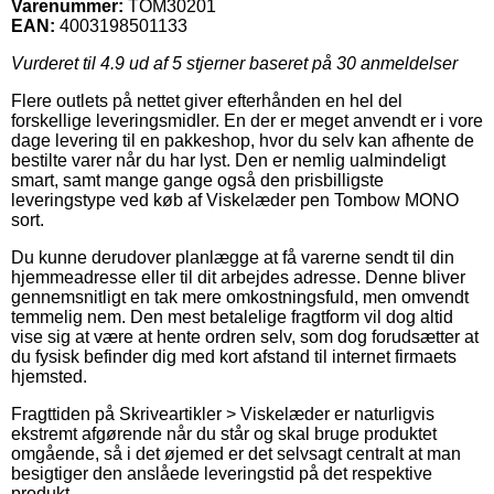
Varenummer:
TOM30201
EAN:
4003198501133
Vurderet til
4.9
ud af 5 stjerner baseret på
30
anmeldelser
Flere outlets på nettet giver efterhånden en hel del
forskellige leveringsmidler. En der er meget anvendt er i vore
dage levering til en pakkeshop, hvor du selv kan afhente de
bestilte varer når du har lyst. Den er nemlig ualmindeligt
smart, samt mange gange også den prisbilligste
leveringstype ved køb af Viskelæder pen Tombow MONO
sort.
Du kunne derudover planlægge at få varerne sendt til din
hjemmeadresse eller til dit arbejdes adresse. Denne bliver
gennemsnitligt en tak mere omkostningsfuld, men omvendt
temmelig nem. Den mest betalelige fragtform vil dog altid
vise sig at være at hente ordren selv, som dog forudsætter at
du fysisk befinder dig med kort afstand til internet firmaets
hjemsted.
Fragttiden på Skriveartikler > Viskelæder er naturligvis
ekstremt afgørende når du står og skal bruge produktet
omgående, så i det øjemed er det selvsagt centralt at man
besigtiger den anslåede leveringstid på det respektive
produkt.