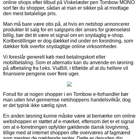
online shops efter tilbud på Viskelæder pen Tombow MONO
sort før du shopper, sådan at man er sikker på at modtage
den mest betalelige pris.
Man må bare være obs på, at hvis en netshop annoncerer
produkter til salg for en salgspris der anses for grænseløst
billig, bør det tit være et signal om en snydagtig e-shop.
Kortbestillinger er dog dækket ind under en forordning, som
dækker folk overfor snydagtige online virksomheder.
Vi foreslår generelt køb med betalingskort eller
mobilbetaling. Som et alternativ kan du anvende en løsning
på afbetaling fra f.eks. ViaBill, i tilfælde af at du hellere vil
finansiere pengene over flere uger.
Forud for at nogen shopper i en Tombow e-forhandler bør
man uden tvivl gennemse netshoppens handelsvilkår, dog
er det typisk ikke særlig sjovt.
En anden løsning kunne måske være at bemærke om online
webshoppen er støttet af e-mærket, eftersom det er et signal
om at e-forretningen opfylder gældende dansk lovgivning,
tillige med at internet shoppen ofte overværes af fagmænd
som mestrer de gældende regler. Dette er desuden din