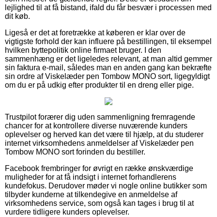
lejlighed til at få bistand, ifald du får besvær i processen med
dit køb.
Ligeså er det at foretrække at køberen er klar over de
vigtigste forhold der kan influere på bestillingen, til eksempel
hvilken byttepolitik online firmaet bruger. I den
sammenhæng er det ligeledes relevant, at man altid gemmer
sin faktura e-mail, således man en anden gang kan bekræfte
sin ordre af Viskelæder pen Tombow MONO sort, ligegyldigt
om du er på udkig efter produkter til en dreng eller pige.
Trustpilot forærer dig uden sammenligning fremragende
chancer for at kontrollere diverse nuværende kunders
oplevelser og herved kan det være til hjælp, at du studerer
internet virksomhedens anmeldelser af Viskelæder pen
Tombow MONO sort forinden du bestiller.
Facebook frembringer for øvrigt en række ønskværdige
muligheder for at få indsigt i internet forhandlerens
kundefokus. Derudover møder vi nogle online butikker som
tilbyder kunderne at tilkendegive en anmeldelse af
virksomhedens service, som også kan tages i brug til at
vurdere tidligere kunders oplevelser.