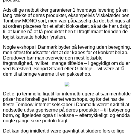
Adskillige netbutikker garanterer 1 hverdags levering på en
lang række af deres produkter, eksempelvis Viskelæder pen
Tombow MONO sort, men vær påpasselig da det betinges af
at ordren placeres før et aftalt klokkeslæt, så at de har udsigt
til at kunne nå at få produktet hen til fragtfirmaet forinden de
logistikansatte holder fyraften.
Nogle e-shops i Danmark byder på levering uden beregning,
men oftest forudsætter det at der købes for et konkret beløb.
Derudover bør man overveje den mest letkøbte
fragtmulighed, hvilket i mange tilfælde – ligegyldigt om du er
ved Næstved, Solrød Strand eller Gilleleje – vil være at få
dem til at bringe varerne til en pakkeshop.
Det er jo temmelig ligetil for internetbrugere at sammenholde
priser hos forskellige internet webshops, og for det har de
fleste Tombow internet selskaber i Danmark været nødt til at
nedsætte udsalgspriserne på deres produkter – til babyer og
børn, og ligeledes også til voksne – eftertrykkeligt, og endda
nogle gange sikre portofri fragt.
Det kan dog imidlertid være gavnligt at studere forskellige