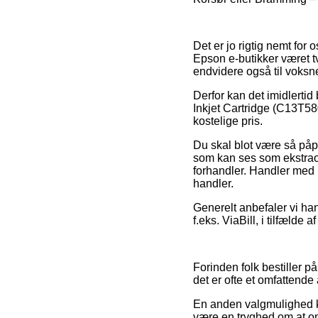
Det er jo rigtig nemt for 
Epson e-butikker været tv
endvidere også til voksne
Derfor kan det imidlertid
Inkjet Cartridge (C13T58
kostelige pris.
Du skal blot være så påpas
som kan ses som ekstrao
forhandler. Handler med k
handler.
Generelt anbefaler vi han
f.eks. ViaBill, i tilfælde
Forinden folk bestiller 
det er ofte et omfattende
En anden valgmulighed ku
være en tryghed om at onl