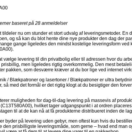
A00
jerner baseret på
28
anmeldelser
tildeler nu om stunder et stort udvalg af leveringsmetoder. En 
pen, og så kan du blot hente dine nye produkter den dag der pa
mange gange ligeledes den mindst kostelige leveringsform ved 
80A00).
t vælge levering til din privatbolig eller til adressen hvor du ar
prisbillig, men ligeledes rigtig overkommelig. Den mest betalel
nter pakken, som desværre kræver at du bor lige ved internet vi
nik / Blækpatroner og lasertoner / Blækpatroner er ultra betydn
, så med det formål er det rigtig klogt at du besigtiger den forve
terer muligheden for dag-til-dag levering på massevis af produk
 (C13T580A00), hvilket tager udgangspunkt i at ordren placeres 
gen til at de kan nå at få produkterne distribueret inden de lage
er byder på levering uden gebyr, men oftest kun hvis du bestiller 
be den prisbilligste leveringsmåde, som gerne – hvad end man o
il være at få dem til at levere dine varer til en pakkeshop.