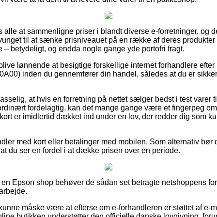
os alle at sammenligne priser i blandt diverse e-forretninger, og der
unget til at sænke prisniveauet på en række af deres produkter –
 – betydeligt, og endda nogle gange yde portofri fragt.
 blive lønnende at besigtige forskellige internet forhandlere eft
0A00) inden du gennemfører din handel, således at du er sikker p
selig, at hvis en forretning på nettet sælger bedst i test varer t
rdinært fordelagtig, kan det mange gange være et fingerpeg om
ort er imidlertid dækket ind under en lov, der redder dig som ku
dler med kort eller betalinger med mobilen. Som alternativ bør 
 af at du ser en fordel i at dække prisen over en periode.
på en Epson shop behøver de sådan set betragte netshoppens for
 arbejde.
nne måske være at efterse om e-forhandleren er støttet af e-mæ
ine butikken understøtter den officielle danske lovgivning, forud