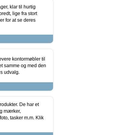
, klar til hurtig
edt, lige fra stort
er for at se deres
evere kontormøbler til
 det samme og med den
es udvalg.
rodukter. De har et
og mærker,
foto, tasker m.m. Klik