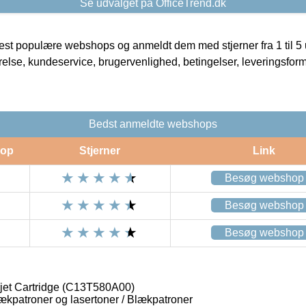
Se udvalget på OfficeTrend.dk
t populære webshops og anmeldt dem med stjerner fra 1 til 5 ud
rrelse, kundeservice, brugervenlighed, betingelser, leveringsfor
Bedst anmeldte webshops
op
Stjerner
Link
Besøg webshop
Besøg webshop
Besøg webshop
jet Cartridge (C13T580A00)
lækpatroner og lasertoner / Blækpatroner