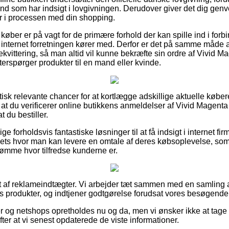
nd som har indsigt i lovgivningen. Derudover giver det dig genvej 
er i processen med din shopping.
køber er på vagt for de primære forhold der kan spille ind i for
et internet forretningen kører med. Derfor er det på samme måde
ekvittering, så man altid vil kunne bekræfte sin ordre af Vivid M
rspørger produkter til en mand eller kvinde.
ktisk relevante chancer for at kortlægge adskillige aktuelle køb
i, at du verificerer online butikkens anmeldelser af Vivid Magenta
 du bestiller.
ge forholdsvis fantastiske løsninger til at få indsigt i internet fi
outlets hvor man kan levere en omtale af deres købsoplevelse,
edømme hvor tilfredse kunderne er.
t af reklameindtægter. Vi arbejder tæt sammen med en samling a
s produkter, og indtjener godtgørelse forudsat vores besøgend
 og netshops opretholdes nu og da, men vi ønsker ikke at tage 
fter at vi senest opdaterede de viste informationer.