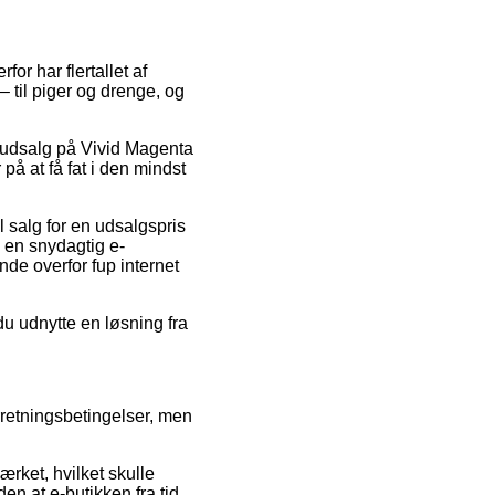
for har flertallet af
 til piger og drenge, og
er udsalg på Vivid Magenta
å at få fat i den mindst
il salg for en udsalgspris
 en snydagtig e-
nde overfor fup internet
du udnytte en løsning fra
retningsbetingelser, men
rket, hvilket skulle
en at e-butikken fra tid