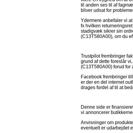
til anden ses til af fagmæ
bliver udsat for problem
Ydermere anbefaler vi at 
fx hvilken returneringsr
stadigvæk sikrer sin ordr
(C13T580A00), om du efte
Trustpilot frembringer fa
grund af dette foreslår v
(C13T580A00) forud for at
Facebook frembringer tilli
er der en del internet 
drages fordel af til at b
Denne side er finansiere
vi annoncerer butikkerne
Anvisninger om produkter
eventuelt er udarbejdet e