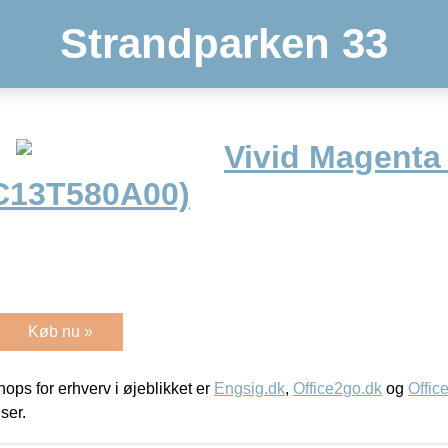
Strandparken 33
Vivid Magenta 
(C13T580A00)
Køb nu »
ps for erhverv i øjeblikket er
Engsig.dk
,
Office2go.dk
og
Offic
iser.