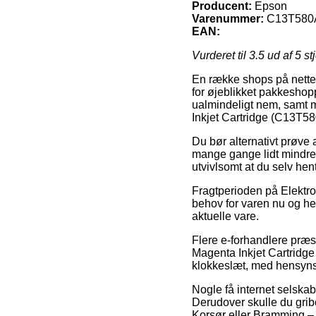
Producent:
Epson
Varenummer:
C13T580
EAN:
Vurderet til
3.5
ud af 5 st
En række shops på nettet 
for øjeblikket pakkeshop
ualmindeligt nem, samt 
Inkjet Cartridge (C13T5
Du bør alternativt prøve a
mange gange lidt mindre 
utvivlsomt at du selv he
Fragtperioden på Elektro
behov for varen nu og her
aktuelle vare.
Flere e-forhandlere præs
Magenta Inkjet Cartridge
klokkeslæt, med hensynsta
Nogle få internet selskab
Derudover skulle du gri
Korsør eller Bramming – v