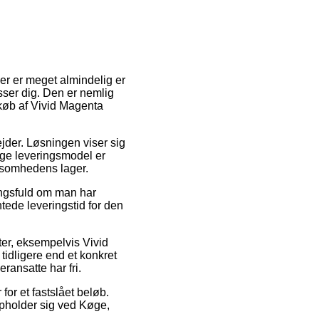
der er meget almindelig er
sser dig. Den er nemlig
køb af Vivid Magenta
bejder. Løsningen viser sig
ige leveringsmodel er
rksomhedens lager.
ingsfuld om man har
ntede leveringstid for den
ter, eksempelvis Vivid
tidligere end et konkret
ransatte har fri.
for et fastslået beløb.
pholder sig ved Køge,