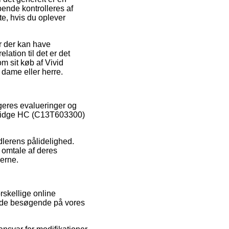
bende kontrolleres af
te, hvis du oplever
r der kan have
elation til det er det
m sit køb af Vivid
 dame eller herre.
ugeres evalueringer og
artridge HC (C13T603300)
dlerens pålidelighed.
 omtale af deres
derne.
rskellige online
af de besøgende på vores