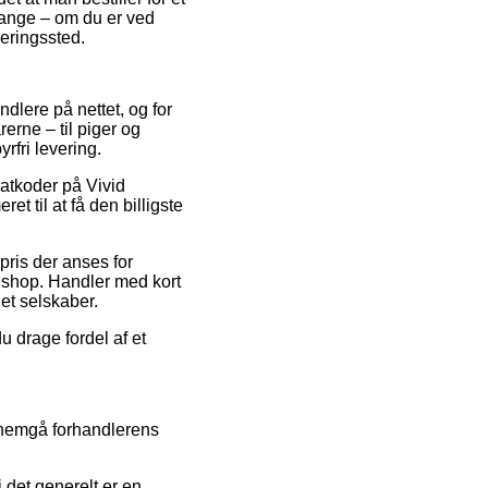
gange – om du er ved
veringssted.
ndlere på nettet, og for
erne – til piger og
rfri levering.
batkoder på Vivid
t til at få den billigste
pris der anses for
t shop. Handler med kort
et selskaber.
u drage fordel af et
ennemgå forhandlerens
 det generelt er en