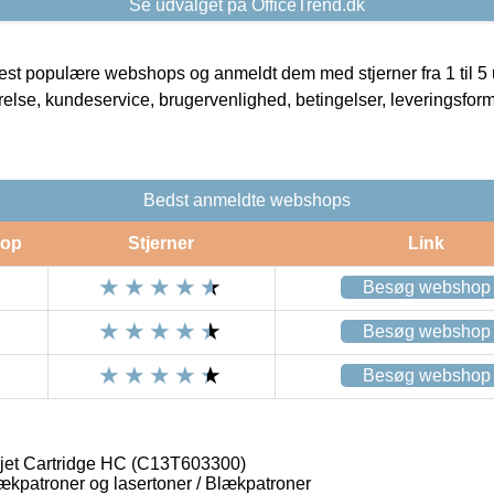
Se udvalget på OfficeTrend.dk
t populære webshops og anmeldt dem med stjerner fra 1 til 5 ud
rrelse, kundeservice, brugervenlighed, betingelser, leveringsfor
Bedst anmeldte webshops
op
Stjerner
Link
Besøg webshop
Besøg webshop
Besøg webshop
jet Cartridge HC (C13T603300)
lækpatroner og lasertoner / Blækpatroner