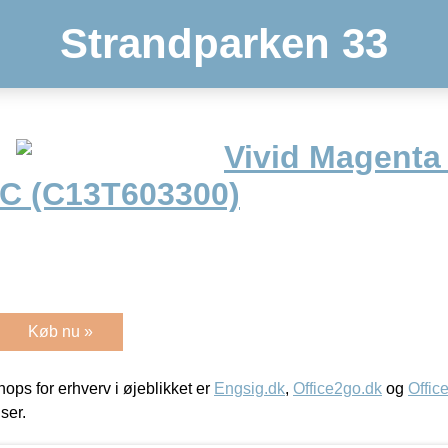
Strandparken 33
Vivid Magenta 
HC (C13T603300)
Køb nu »
ps for erhverv i øjeblikket er
Engsig.dk
,
Office2go.dk
og
Offic
iser.