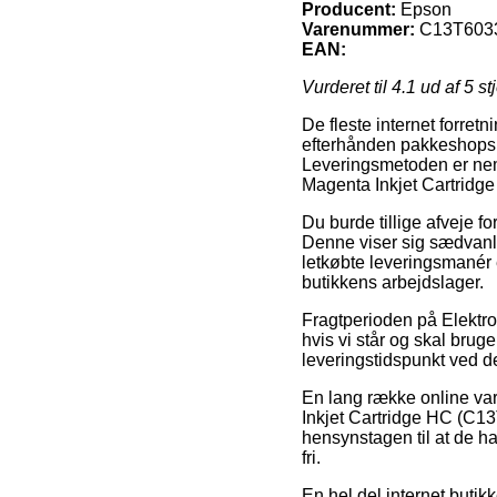
Producent:
Epson
Varenummer:
C13T603
EAN:
Vurderet til
4.1
ud af 5 st
De fleste internet forretn
efterhånden pakkeshops, 
Leveringsmetoden er neml
Magenta Inkjet Cartrid
Du burde tillige afveje fo
Denne viser sig sædvanl
letkøbte leveringsmanér 
butikkens arbejdslager.
Fragtperioden på Elektron
hvis vi står og skal bruge
leveringstidspunkt ved
En lang række online var
Inkjet Cartridge HC (C13T
hensynstagen til at de ha
fri.
En hel del internet butik