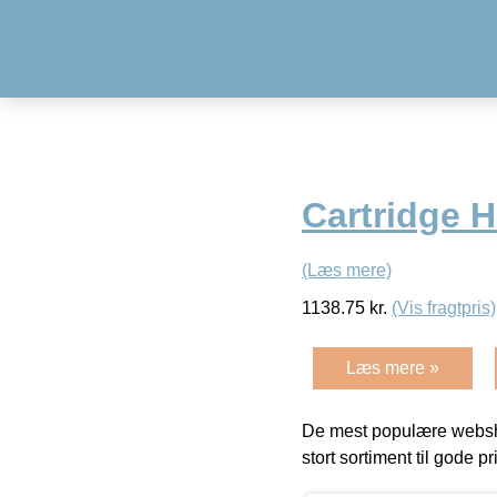
Cartridge 
(Læs mere)
1138.75
kr.
(Vis fragtpris)
Læs mere »
De mest populære websho
stort sortiment til gode pr