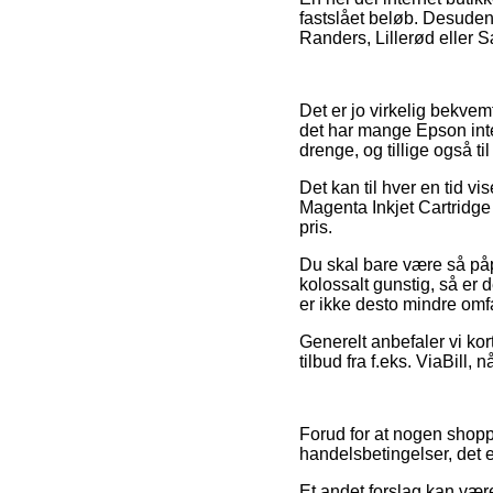
fastslået beløb. Desuden
Randers, Lillerød eller Sæ
Det er jo virkelig bekvem
det har mange Epson inte
drenge, og tillige også t
Det kan til hver en tid v
Magenta Inkjet Cartridge 
pris.
Du skal bare være så påpa
kolossalt gunstig, så er 
er ikke desto mindre omf
Generelt anbefaler vi kor
tilbud fra f.eks. ViaBill,
Forud for at nogen shopp
handelsbetingelser, det 
Et andet forslag kan vær