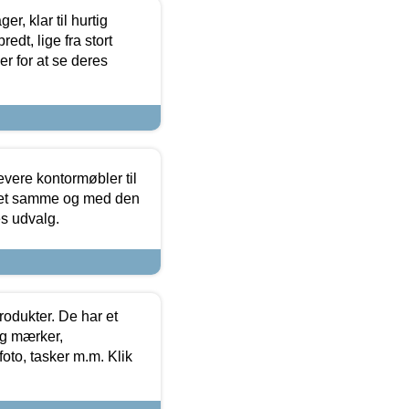
, klar til hurtig
edt, lige fra stort
er for at se deres
evere kontormøbler til
 det samme og med den
es udvalg.
rodukter. De har et
og mærker,
foto, tasker m.m. Klik