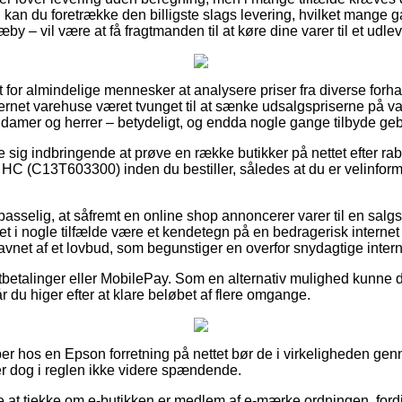
 kan du foretrække den billigste slags levering, hvilket mange 
by – vil være at få fragtmanden til at køre dine varer til et udle
t for almindelige mennesker at analysere priser fra diverse forha
rnet varehuse været tvunget til at sænke udsalgspriserne på var
il damer og herrer – betydeligt, og endda nogle gange tilbyde geby
ise sig indbringende at prøve en række butikker på nettet efter ra
HC (C13T603300) inden du bestiller, således at du er velinformere
sselig, at såfremt en online shop annoncerer varer til en salgs
det i nogle tilfælde være et kendetegn på en bedragerisk interne
avnet af et lovbud, som begunstiger en overfor snydagtige intern
tbetalinger eller MobilePay. Som en alternativ mulighed kunne d
 når du higer efter at klare beløbet af flere omgange.
er hos en Epson forretning på nettet bør de i virkeligheden g
er dog i reglen ikke videre spændende.
e at tjekke om e-butikken er medlem af e-mærke ordningen, fordi