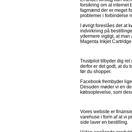
forsikring om at internet
fagmænd der er meget fort
problemer i forbindelse 
I øvrigt foreslåes det a
indvirkning på bestillingen
ydermere vigtigt, at man 
Magenta Inkjet Cartridge
Trustpilot tilbyder dig r
derfor er det godt, at d
før du shopper.
Facebook frembyder ligel
Desuden møder vi en del 
købsoplevelse, som desude
Vores website er finansi
varehuse i form af at vi
side laver en bestilling.