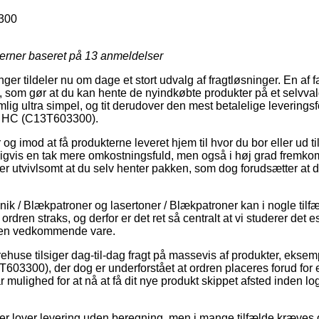
300
jerner baseret på
13
anmeldelser
inger tildeler nu om dage et stort udvalg af fragtløsninger. En af f
som gør at du kan hente de nyindkøbte produkter på et selvvalg
ig ultra simpel, og tit derudover den mest betalelige leverings
ge HC (C13T603300).
r og imod at få produkterne leveret hjem til hvor du bor eller ud t
igvis en tak mere omkostningsfuld, men også i høj grad fremk
er utvivlsomt at du selv henter pakken, som dog forudsætter at 
ik / Blækpatroner og lasertoner / Blækpatroner kan i nogle tilfæ
 ordren straks, og derfor er det ret så centralt at vi studerer det 
 den vedkommende vare.
ehuse tilsiger dag-til-dag fragt på massevis af produkter, ekse
603300), der dog er underforstået at ordren placeres forud for e
r mulighed for at nå at få dit nye produkt skippet afsted inden l
ker lover levering uden beregning, men i mange tilfælde kræves de