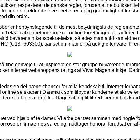
 butikken respekterer de danske regler, foruden at netbutikken lø
rolige de gældende love. Det er en rigtig god mulighed for støt
med din ordre.
t køber er hensynstagende til de mest betydningsfulde reglemente
, f.eks. hvilken returneringsret online forretningen garanterer. I r
altid bevarer sin købsbekræftelse, således man altid kan vidne o
 HC (C13T603300), uanset om man er på udkig efter varer til en
et så fine genveje til at inspicere en stor gruppe nuværende forbr
u tolker internet webshoppens ratings af Vivid Magenta Inkjet C
edes en del pæne chancer for at få kendskab til internet forhan
online selskaber i Danmark som tilbyder kunderne at skrive en
n kan tages i brug til at tage stilling til tilfredsheden hos kun
eret ved hjælp af reklamer. Vi arbejder tæt sammen med nogle fo
 promoverer firmaernes varer, og modtager honorar forudsat en 