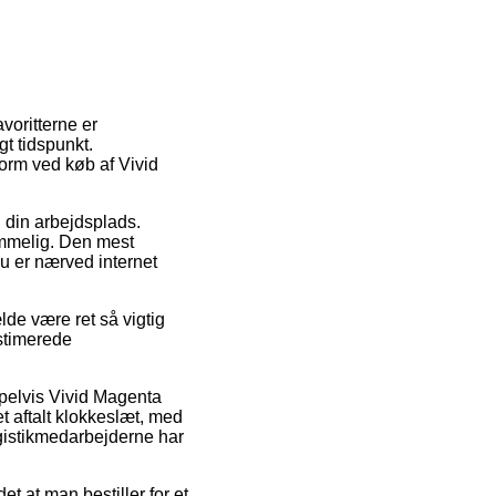
avoritterne er
t tidspunkt.
form ved køb af Vivid
il din arbejdsplads.
ommelig. Den mest
du er nærved internet
lde være ret så vigtig
estimerede
mpelvis Vivid Magenta
t aftalt klokkeslæt, med
ogistikmedarbejderne har
t at man bestiller for et