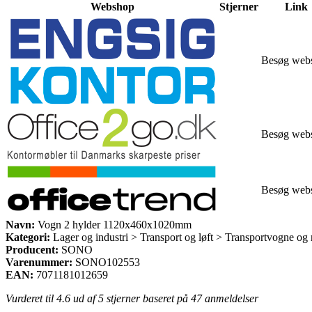
Webshop
Stjerner
Link
Besøg web
Besøg web
Besøg web
Navn:
Vogn 2 hylder 1120x460x1020mm
Kategori:
Lager og industri > Transport og løft > Transportvogne og 
Producent:
SONO
Varenummer:
SONO102553
EAN:
7071181012659
Vurderet til
4.6
ud af 5 stjerner baseret på
47
anmeldelser