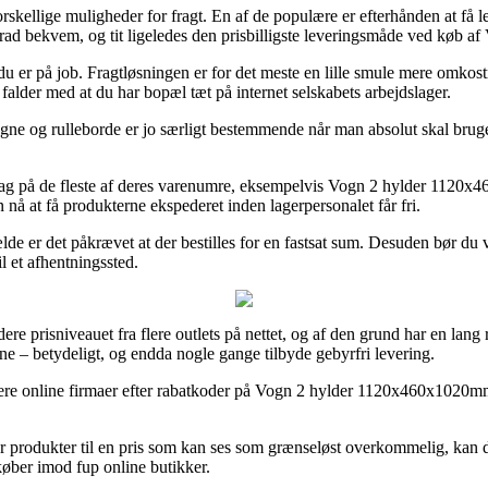
ellige muligheder for fragt. En af de populære er efterhånden at få le
j grad bekvem, og tit ligeledes den prisbilligste leveringsmåde ved kø
 når du er på job. Fragtløsningen er for det meste en lille smule mere om
falder med at du har bopæl tæt på internet selskabets arbejdslager.
gne og rulleborde er jo særligt bestemmende når man absolut skal bruge 
g på de fleste af deres varenumre, eksempelvis Vogn 2 hylder 1120x460
n nå at få produkterne ekspederet inden lagerpersonalet får fri.
lfælde er det påkrævet at der bestilles for en fastsat sum. Desuden bør 
il et afhentningssted.
urdere prisniveauet fra flere outlets på nettet, og af den grund har en l
sne – betydeligt, og endda nogle gange tilbyde gebyrfri levering.
ere online firmaer efter rabatkoder på Vogn 2 hylder 1120x460x1020mm fo
er produkter til en pris som kan ses som grænseløst overkommelig, kan d
køber imod fup online butikker.