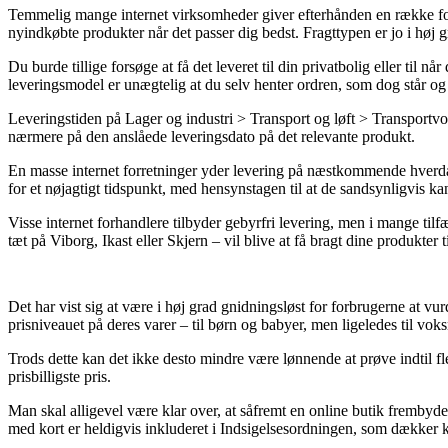
Temmelig mange internet virksomheder giver efterhånden en række forsk
nyindkøbte produkter når det passer dig bedst. Fragttypen er jo i hø
Du burde tillige forsøge at få det leveret til din privatbolig eller til
leveringsmodel er unægtelig at du selv henter ordren, som dog står og 
Leveringstiden på Lager og industri > Transport og løft > Transportvo
nærmere på den anslåede leveringsdato på det relevante produkt.
En masse internet forretninger yder levering på næstkommende hverda
for et nøjagtigt tidspunkt, med hensynstagen til at de sandsynligvis ka
Visse internet forhandlere tilbyder gebyrfri levering, men i mange ti
tæt på Viborg, Ikast eller Skjern – vil blive at få bragt dine produkter t
Det har vist sig at være i høj grad gnidningsløst for forbrugerne at v
prisniveauet på deres varer – til børn og babyer, men ligeledes til vok
Trods dette kan det ikke desto mindre være lønnende at prøve indtil fl
prisbilligste pris.
Man skal alligevel være klar over, at såfremt en online butik frembyd
med kort er heldigvis inkluderet i Indsigelsesordningen, som dækker 