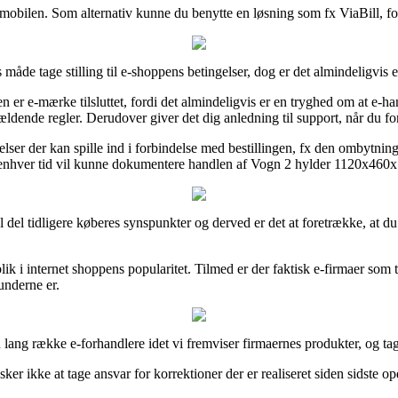
d mobilen. Som alternativ kunne du benytte en løsning som fx ViaBill, fo
åde tage stilling til e-shoppens betingelser, dog er det almindeligvis 
 er e-mærke tilsluttet, fordi det almindeligvis er en tryghed om at e-
 gældende regler. Derudover giver det dig anledning til support, når du 
elser der kan spille ind i forbindelse med bestillingen, fx den ombytnings
l enhver tid vil kunne dokumentere handlen af Vogn 2 hylder 1120x460x
l del tidligere køberes synspunkter og derved er det at foretrække, at 
blik i internet shoppens popularitet. Tilmed er der faktisk e-firmaer so
underne er.
n lang række e-forhandlere idet vi fremviser firmaernes produkter, og t
er ikke at tage ansvar for korrektioner der er realiseret siden sidste o