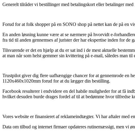
Generelt tilråder vi bestillinger med betalingskort eller betalinger me
Forud for at folk shopper på en SONO shop på nettet kan de på en vis m
En anden løsning kunne være at se nærmere på hvorvidt e-forhandleren
fra tid til anden gennemses af jurister der har ekspertise inden for de
Tilsvarende er det en hjælp at du er sat ind i de mest aktuelle bestemm
at man når som helst gemmer sin kvittering på e-mail, således man ti
Trustpilot giver dig flere uafhængige chancer for at gennemrode en he
1120x460x1020mm forud for at du lægger din bestilling.
Facebook resulterer i endvidere en del habile muligheder for at få ind
hvilket desuden burde drages fordel af til at bedømme hvor tilfredse k
Vores website er finansieret af reklameindtægter. Vi har aftaler med e
Data om tilbud og internet firmaer opdateres rutinemæssigt, men vi ønsk