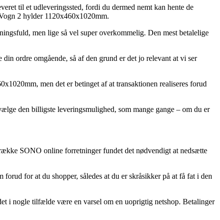
veret til et udleveringssted, fordi du dermed nemt kan hente de
b af Vogn 2 hylder 1120x460x1020mm.
kostningsfuld, men lige så vel super overkommelig. Den mest betalelige
din ordre omgående, så af den grund er det jo relevant at vi ser
x1020mm, men det er betinget af at transaktionen realiseres forud
du vælge den billigste leveringsmulighed, som mange gange – om du er
ang række SONO online forretninger fundet det nødvendigt at nedsætte
rud for at du shopper, således at du er skråsikker på at få fat i den
et i nogle tilfælde være en varsel om en uoprigtig netshop. Betalinger