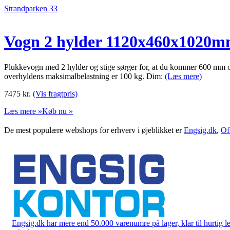
Strandparken 33
Vogn 2 hylder 1120x460x1020
Plukkevogn med 2 hylder og stige sørger for, at du kommer 600 mm o
overhyldens maksimalbelastning er 100 kg. Dim:
(Læs mere)
7475
kr.
(Vis fragtpris)
Læs mere »
Køb nu »
De mest populære webshops for erhverv i øjeblikket er
Engsig.dk
,
Of
Engsig.dk har mere end 50.000 varenumre på lager, klar til hurtig lev