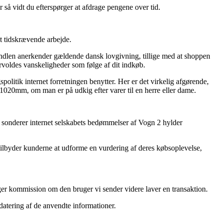
r så vidt du efterspørger at afdrage pengene over tid.
et tidskrævende arbejde.
handlen anerkender gældende dansk lovgivning, tillige med at shoppen
forvoldes vanskeligheder som følge af dit indkøb.
politik internet forretningen benytter. Her er det virkelig afgørende,
1020mm, om man er på udkig efter varer til en herre eller dame.
du sonderer internet selskabets bedømmelser af Vogn 2 hylder
m tilbyder kunderne at udforme en vurdering af deres købsoplevelse,
ager kommission om den bruger vi sender videre laver en transaktion.
pdatering af de anvendte informationer.