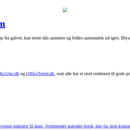
mm
p fra gulvet, kan nemt slås sammen og foldes automatisk ud igen. Blya
fice2go.dk
og
OfficeTrend.dk
, som alle har et stort sortiment til gode pr
ering indenfor få dage. Sortimentet spænder bredt, lige fra stort kontor