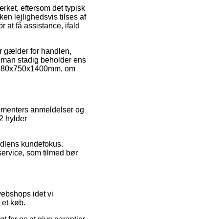
ket, eftersom det typisk
ken lejlighedsvis tilses af
at få assistance, ifald
r gælder for handlen,
at man stadig beholder ens
r 1180x750x1400mm, om
sumenters anmeldelser og
2 hylder
ndlens kundefokus.
service, som tilmed bør
webshops idet vi
 et køb.