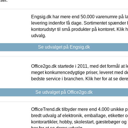
iser.
Engsig.dk har mere end 50.000 varenumre på lager
levering indenfor få dage. Sortimentet spænder br
kontorudstyr til små produkter på kontoret. Klik h
udvalg.
Se udvalget på Engsig.dk
Office2go.dk startede i 2011, med det formål at l
meget konkurrencedygtige priser, leveret med
bedste service i branchen. Klik her for at se der
Se udvalget på Office2go.dk
OfficeTrend.dk tilbyder mere end 4.000 unikke p
bredt udvalg af elektronik, emballage, etiketter 
kontorartikler, hobby, skolestart, gæstebøger og 