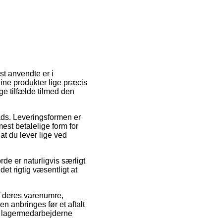
t anvendte er i
 dine produkter lige præcis
ge tilfælde tilmed den
lads. Leveringsformen er
st betalelige form for
 at du lever lige ved
de er naturligvis særligt
et rigtig væsentligt at
 deres varenumre,
 anbringes før et aftalt
en lagermedarbejderne