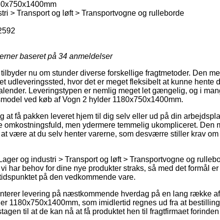
180x750x1400mm
tri > Transport og løft > Transportvogne og rulleborde
2592
jerner baseret på
34
anmeldelser
lbyder nu om stunder diverse forskellige fragtmetoder. Den mes
il et udleveringssted, hvor det er meget fleksibelt at kunne hente
kalender. Leveringstypen er nemlig meget let gængelig, og i man
gsmodel ved køb af Vogn 2 hylder 1180x750x1400mm.
at få pakken leveret hjem til dig selv eller ud på din arbejdsp
e omkostningsfuld, men ydermere temmelig ukompliceret. Den me
ig at være at du selv henter varerne, som desværre stiller krav om
ager og industri > Transport og løft > Transportvogne og rullebor
i har behov for dine nye produkter straks, så med det formål er d
stidspunktet på den vedkommende vare.
nterer levering på næstkommende hverdag på en lang række af
r 1180x750x1400mm, som imidlertid regnes ud fra at bestillingen
gen til at de kan nå at få produktet hen til fragtfirmaet forind