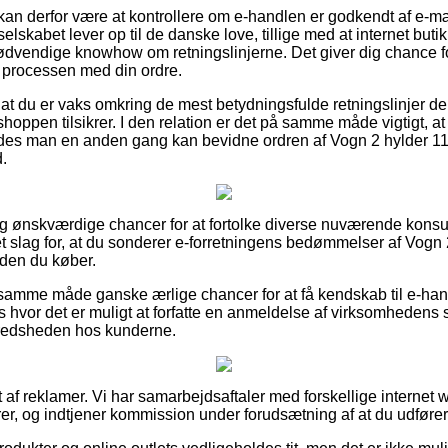
n derfor være at kontrollere om e-handlen er godkendt af e-mær
 selskabet lever op til de danske love, tillige med at internet butik
dvendige knowhow om retningslinjerne. Det giver dig chance for 
 processen med din ordre.
 at du er vaks omkring de mest betydningsfulde retningslinjer de
etshoppen tilsikrer. I den relation er det på samme måde vigtigt, 
åledes man en anden gang kan bevidne ordren af Vogn 2 hylde
.
igtig ønskværdige chancer for at fortolke diverse nuværende kon
 et slag for, at du sonderer e-forretningens bedømmelser af Vogn 
en du køber.
amme måde ganske ærlige chancer for at få kendskab til e-ha
 hvor det er muligt at forfatte en anmeldelse af virksomhedens 
ilfredsheden hos kunderne.
 af reklamer. Vi har samarbejdsaftaler med forskellige internet 
rer, og indtjener kommission under forudsætning af at du udfører