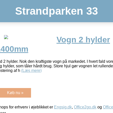
Strandparken 33
Vogn 2 hylder
1400mm
2 hylder. Nok den kraftigste vogn på markedet. I hvert fald vo
hylder, som tåler hårdt brug. Store hjul gør vognen let rullende
ustering af h
(Læs mere)
Køb nu »
ps for erhverv i øjeblikket er
Engsig.dk
,
Office2go.dk
og
Offic