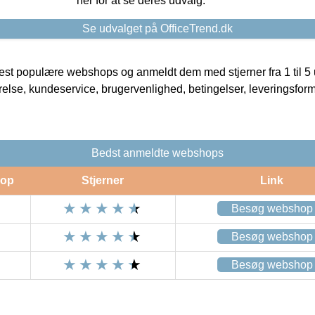
her for at se deres udvalg.
Se udvalget på OfficeTrend.dk
t populære webshops og anmeldt dem med stjerner fra 1 til 5 ud
rrelse, kundeservice, brugervenlighed, betingelser, leveringsfor
Bedst anmeldte webshops
op
Stjerner
Link
Besøg webshop
Besøg webshop
Besøg webshop