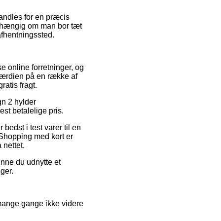
handles for en præcis
uafhængig om man bor tæt
 afhentningssted.
se online forretninger, og
sværdien på en række af
atis fragt.
gn 2 hylder
t betalelige pris.
edst i test varer til en
 Shopping med kort er
 nettet.
unne du udnytte et
ger.
 mange gange ikke videre