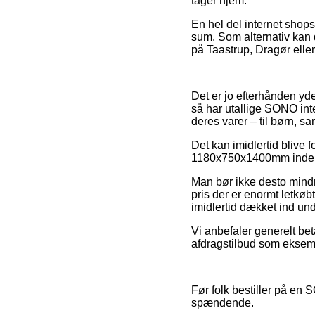
tager hjem.
En hel del internet shops
sum. Som alternativ kan 
på Taastrup, Dragør eller 
Det er jo efterhånden yde
så har utallige SONO inte
deres varer – til børn, s
Det kan imidlertid blive f
1180x750x1400mm inden du
Man bør ikke desto mindre
pris der er enormt letkø
imidlertid dækket ind und
Vi anbefaler generelt be
afdragstilbud som eksempe
Før folk bestiller på en
spændende.