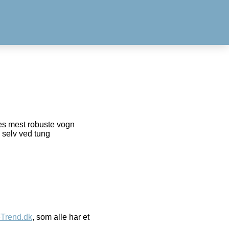
res mest robuste vogn
 selv ved tung
eTrend.dk
, som alle har et