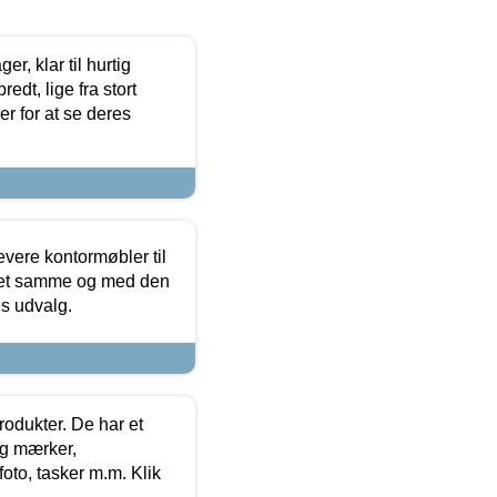
, klar til hurtig
edt, lige fra stort
er for at se deres
evere kontormøbler til
 det samme og med den
es udvalg.
rodukter. De har et
og mærker,
foto, tasker m.m. Klik