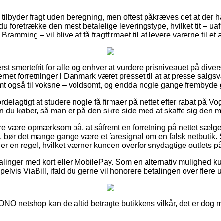
 tilbyder fragt uden beregning, men oftest påkræves det at der 
du foretrække den mest betalelige leveringstype, hvilket tit – 
Bramming – vil blive at få fragtfirmaet til at levere varerne til et
rst smertefrit for alle og enhver at vurdere prisniveauet på diver
rnet forretninger i Danmark været presset til at at presse salg
amt også til voksne – voldsomt, og endda nogle gange frembyde gr
ordelagtigt at studere nogle få firmaer på nettet efter rabat på Vo
 køber, så man er på den sikre side med at skaffe sig den mes
 være opmærksom på, at såfremt en forretning på nettet sælger b
bt, bør det mange gange være et faresignal om en falsk netbutik.
er en regel, hvilket værner kunden overfor snydagtige outlets på
talinger med kort eller MobilePay. Som en alternativ mulighed k
lvis ViaBill, ifald du gerne vil honorere betalingen over flere u
 SONO netshop kan de altid betragte butikkens vilkår, det er dog