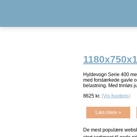
1180x750x
Hyldevogn Serie 400 med 
med forstærkede gavle og 
belastning. Med trinløs j
8625
kr.
(Vis fragtpris)
Læs mere »
De mest populære websho