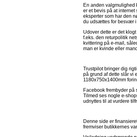
En anden valgmulighed ka
er et bevis på at internet
eksperter som har den nø
du udsættes for besvær i
Udover dette er det klogt
f.eks. den returpolitik n
kvittering på e-mail, s
man er kvinde eller mand
Trustpilot bringer dig r
på grund af dette slår vi
1180x750x1400mm forind
Facebook frembyder på s
Tilmed ses nogle e-shops
udnyttes til at vurdere t
Denne side er finansieret
fremviser butikkernes va