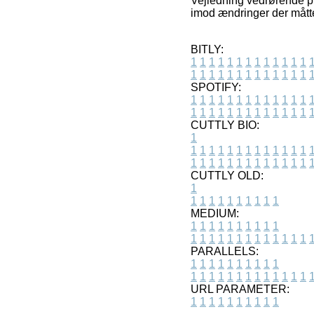
Vejledning vedrørende pro
imod ændringer der måtte 
BITLY:
1
1
1
1
1
1
1
1
1
1
1
1
1
1
1
1
1
1
1
1
1
1
1
1
1
1
SPOTIFY:
1
1
1
1
1
1
1
1
1
1
1
1
1
1
1
1
1
1
1
1
1
1
1
1
1
1
CUTTLY BIO:
1
1
1
1
1
1
1
1
1
1
1
1
1
1
1
1
1
1
1
1
1
1
1
1
1
1
1
CUTTLY OLD:
1
1
1
1
1
1
1
1
1
1
1
MEDIUM:
1
1
1
1
1
1
1
1
1
1
1
1
1
1
1
1
1
1
1
1
1
1
1
PARALLELS:
1
1
1
1
1
1
1
1
1
1
1
1
1
1
1
1
1
1
1
1
1
1
1
URL PARAMETER:
1
1
1
1
1
1
1
1
1
1