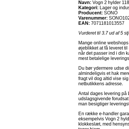
Navn:
Vogn 2 hylder 1
Kategori:
Lager og indus
Producent:
SONO
Varenummer:
SONO10
EAN:
7071181013557
Vurderet til
3.7
ud af 5 st
Mange online webshops ti
øjeblikket at få leveret t
når det passer ind i din 
mest betalelige leverin
Du bør ydermere udse dig 
almindeligvis et hak mer
fragt vil dog altid vise s
netbutikkens adresse.
Antal dages levering på L
udslagsgivende forudsat v
man besigtiger levering
En række e-handler gara
eksempelvis Vogn 2 hylde
klokkeslæt, med hensynsta