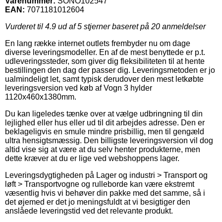
Varenummer:
SONO102547
EAN:
7071181012604
Vurderet til
4.9
ud af 5 stjerner baseret på
20
anmeldelser
En lang række internet outlets frembyder nu om dage
diverse leveringsmodeller. En af de mest benyttede er p.t.
udleveringssteder, som giver dig fleksibiliteten til at hente
bestillingen den dag der passer dig. Leveringsmetoden er jo
ualmindeligt let, samt typisk derudover den mest letkøbte
leveringsversion ved køb af Vogn 3 hylder
1120x460x1380mm.
Du kan ligeledes tænke over at vælge udbringning til din
lejlighed eller hus eller ud til dit arbejdes adresse. Den er
beklageligvis en smule mindre prisbillig, men til gengæld
ultra hensigtsmæssig. Den billigste leveringsversion vil dog
altid vise sig at være at du selv henter produkterne, men
dette kræver at du er lige ved webshoppens lager.
Leveringsdygtigheden på Lager og industri > Transport og
løft > Transportvogne og rulleborde kan være ekstremt
væsentlig hvis vi behøver din pakke med det samme, så i
det øjemed er det jo meningsfuldt at vi besigtiger den
anslåede leveringstid ved det relevante produkt.