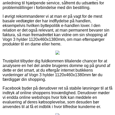
anledning til hjælpende service, såfremt du udsættes for
problemstillinger i forbindelse med din bestilling.
I øvrigt rekommanderer vi at man er på vagt for de mest
basale vedtægter der har indflydelse på handlen,
eksempelvis hvilken byttepolitik e-handlen lover. I den
relation er det også relevant, at man permanent bevarer sin
faktura, så man fremadrettet kan vidne om sin shopping af
Vogn 3 hylder 1120x460x1380mm, om man efterspørger
produkter til en dame eller herre.
Trustpilot tilbyder dig fuldkommen tiltalende chancer for at
analysere en hel del andre brugeres domme og på grund af
dette er det smart, at du eftergår internet butikkens
vurderinger af Vogn 3 hylder 1120x460x1380mm før du
færdiggør din shopping.
Facebook byder på derudover ret så stabile løsninger til at få
indtryk af online shoppens troværdighed. Derudover møder
vi endda online webshops hvor folk kan meddele en
evaluering af deres købsoplevelse, som desuden bør
anvendes til at få et indblik i hvor tilfredse kunderne er.