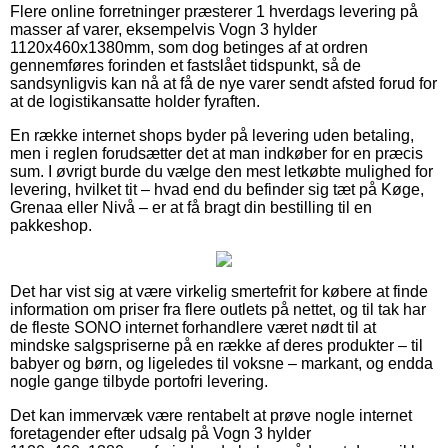
Flere online forretninger præsterer 1 hverdags levering på
masser af varer, eksempelvis Vogn 3 hylder
1120x460x1380mm, som dog betinges af at ordren
gennemføres forinden et fastslået tidspunkt, så de
sandsynligvis kan nå at få de nye varer sendt afsted forud for
at de logistikansatte holder fyraften.
En række internet shops byder på levering uden betaling,
men i reglen forudsætter det at man indkøber for en præcis
sum. I øvrigt burde du vælge den mest letkøbte mulighed for
levering, hvilket tit – hvad end du befinder sig tæt på Køge,
Grenaa eller Nivå – er at få bragt din bestilling til en
pakkeshop.
Det har vist sig at være virkelig smertefrit for købere at finde
information om priser fra flere outlets på nettet, og til tak har
de fleste SONO internet forhandlere været nødt til at
mindske salgspriserne på en række af deres produkter – til
babyer og børn, og ligeledes til voksne – markant, og endda
nogle gange tilbyde portofri levering.
Det kan immervæk være rentabelt at prøve nogle internet
foretagender efter udsalg på Vogn 3 hylder