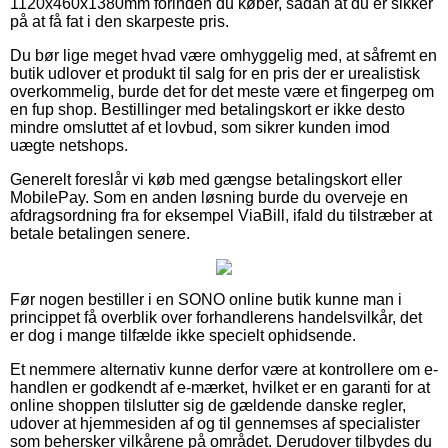
1120x460x1380mm forinden du køber, sådan at du er sikker
på at få fat i den skarpeste pris.
Du bør lige meget hvad være omhyggelig med, at såfremt en
butik udlover et produkt til salg for en pris der er urealistisk
overkommelig, burde det for det meste være et fingerpeg om
en fup shop. Bestillinger med betalingskort er ikke desto
mindre omsluttet af et lovbud, som sikrer kunden imod
uægte netshops.
Generelt foreslår vi køb med gængse betalingskort eller
MobilePay. Som en anden løsning burde du overveje en
afdragsordning fra for eksempel ViaBill, ifald du tilstræber at
betale betalingen senere.
Før nogen bestiller i en SONO online butik kunne man i
princippet få overblik over forhandlerens handelsvilkår, det
er dog i mange tilfælde ikke specielt ophidsende.
Et nemmere alternativ kunne derfor være at kontrollere om e-
handlen er godkendt af e-mærket, hvilket er en garanti for at
online shoppen tilslutter sig de gældende danske regler,
udover at hjemmesiden af og til gennemses af specialister
som behersker vilkårene på området. Derudover tilbydes du