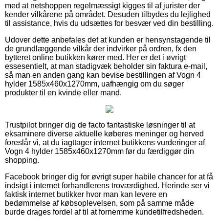
med at netshoppen regelmæssigt kigges til af jurister der
kender vilkårene på området. Desuden tilbydes du lejlighed
til assistance, hvis du udsættes for besvær ved din bestilling.
Udover dette anbefales det at kunden er hensynstagende til
de grundlæggende vilkår der indvirker på ordren, fx den
bytteret online butikken kører med. Her er det i øvrigt
essesentielt, at man stadigvæk beholder sin faktura e-mail,
så man en anden gang kan bevise bestillingen af Vogn 4
hylder 1585x460x1270mm, uafhængig om du søger
produkter til en kvinde eller mand.
Trustpilot bringer dig de facto fantastiske løsninger til at
eksaminere diverse aktuelle køberes meninger og herved
foreslår vi, at du iagttager internet butikkens vurderinger af
Vogn 4 hylder 1585x460x1270mm før du færdiggør din
shopping.
Facebook bringer dig for øvrigt super habile chancer for at få
indsigt i internet forhandlerens troværdighed. Herinde ser vi
faktisk internet butikker hvor man kan levere en
bedømmelse af købsoplevelsen, som på samme måde
burde drages fordel af til at fornemme kundetilfredsheden.