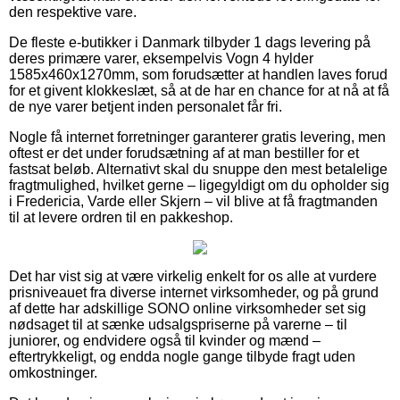
den respektive vare.
De fleste e-butikker i Danmark tilbyder 1 dags levering på
deres primære varer, eksempelvis Vogn 4 hylder
1585x460x1270mm, som forudsætter at handlen laves forud
for et givent klokkeslæt, så at de har en chance for at nå at få
de nye varer betjent inden personalet får fri.
Nogle få internet forretninger garanterer gratis levering, men
oftest er det under forudsætning af at man bestiller for et
fastsat beløb. Alternativt skal du snuppe den mest betalelige
fragtmulighed, hvilket gerne – ligegyldigt om du opholder sig
i Fredericia, Varde eller Skjern – vil blive at få fragtmanden
til at levere ordren til en pakkeshop.
Det har vist sig at være virkelig enkelt for os alle at vurdere
prisniveauet fra diverse internet virksomheder, og på grund
af dette har adskillige SONO online virksomheder set sig
nødsaget til at sænke udsalgspriserne på varerne – til
juniorer, og endvidere også til kvinder og mænd –
eftertrykkeligt, og endda nogle gange tilbyde fragt uden
omkostninger.