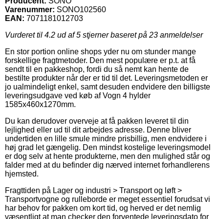
Producent:
SONO
Varenummer:
SONO102560
EAN:
7071181012703
Vurderet til
4.2
ud af 5 stjerner baseret på
23
anmeldelser
En stor portion online shops yder nu om stunder mange
forskellige fragtmetoder. Den mest populære er p.t. at få
sendt til en pakkeshop, fordi du så nemt kan hente de
bestilte produkter når der er tid til det. Leveringsmetoden er
jo ualmindeligt enkel, samt desuden endvidere den billigste
leveringsudgave ved køb af Vogn 4 hylder
1585x460x1270mm.
Du kan derudover overveje at få pakken leveret til din
lejlighed eller ud til dit arbejdes adresse. Denne bliver
undertiden en lille smule mindre prisbillig, men endvidere i
høj grad let gængelig. Den mindst kostelige leveringsmodel
er dog selv at hente produkterne, men den mulighed står og
falder med at du befinder dig nærved internet forhandlerens
hjemsted.
Fragttiden på Lager og industri > Transport og løft >
Transportvogne og rulleborde er meget essentiel forudsat vi
har behov for pakken om kort tid, og herved er det nemlig
væsentligt at man checker den forventede leveringsdato for