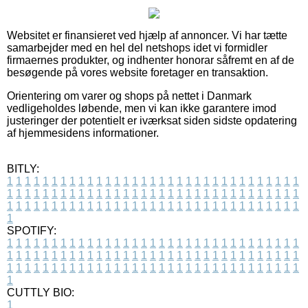
Websitet er finansieret ved hjælp af annoncer. Vi har tætte
samarbejder med en hel del netshops idet vi formidler
firmaernes produkter, og indhenter honorar såfremt en af de
besøgende på vores website foretager en transaktion.
Orientering om varer og shops på nettet i Danmark
vedligeholdes løbende, men vi kan ikke garantere imod
justeringer der potentielt er iværksat siden sidste opdatering
af hjemmesidens informationer.
BITLY:
1
1
1
1
1
1
1
1
1
1
1
1
1
1
1
1
1
1
1
1
1
1
1
1
1
1
1
1
1
1
1
1
1
1
1
1
1
1
1
1
1
1
1
1
1
1
1
1
1
1
1
1
1
1
1
1
1
1
1
1
1
1
1
1
1
1
1
1
1
1
1
1
1
1
1
1
1
1
1
1
1
1
1
1
1
1
1
1
1
1
1
1
1
1
1
1
1
1
1
1
SPOTIFY:
1
1
1
1
1
1
1
1
1
1
1
1
1
1
1
1
1
1
1
1
1
1
1
1
1
1
1
1
1
1
1
1
1
1
1
1
1
1
1
1
1
1
1
1
1
1
1
1
1
1
1
1
1
1
1
1
1
1
1
1
1
1
1
1
1
1
1
1
1
1
1
1
1
1
1
1
1
1
1
1
1
1
1
1
1
1
1
1
1
1
1
1
1
1
1
1
1
1
1
1
CUTTLY BIO:
1