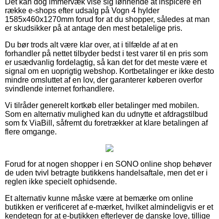
Det kan dog immervæk vise sig lønnende at inspicere en
række e-shops efter udsalg på Vogn 4 hylder
1585x460x1270mm forud for at du shopper, således at man
er skudsikker på at antage den mest betalelige pris.
Du bør trods alt være klar over, at i tilfælde af at en
forhandler på nettet tilbyder bedst i test varer til en pris som
er usædvanlig fordelagtig, så kan det for det meste være et
signal om en uoprigtig webshop. Kortbetalinger er ikke desto
mindre omsluttet af en lov, der garanterer køberen overfor
svindlende internet forhandlere.
Vi tilråder generelt kortkøb eller betalinger med mobilen.
Som en alternativ mulighed kan du udnytte et afdragstilbud
som fx ViaBill, såfremt du foretrækker at klare betalingen af
flere omgange.
Forud for at nogen shopper i en SONO online shop behøver
de uden tvivl betragte butikkens handelsaftale, men det er i
reglen ikke specielt ophidsende.
Et alternativ kunne måske være at bemærke om online
butikken er verificeret af e-mærket, hvilket almindeligvis er et
kendetegn for at e-butikken efterlever de danske love, tillige