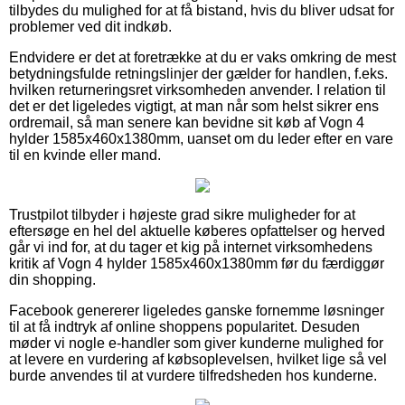
tilbydes du mulighed for at få bistand, hvis du bliver udsat for
problemer ved dit indkøb.
Endvidere er det at foretrække at du er vaks omkring de mest
betydningsfulde retningslinjer der gælder for handlen, f.eks.
hvilken returneringsret virksomheden anvender. I relation til
det er det ligeledes vigtigt, at man når som helst sikrer ens
ordremail, så man senere kan bevidne sit køb af Vogn 4
hylder 1585x460x1380mm, uanset om du leder efter en vare
til en kvinde eller mand.
Trustpilot tilbyder i højeste grad sikre muligheder for at
eftersøge en hel del aktuelle køberes opfattelser og herved
går vi ind for, at du tager et kig på internet virksomhedens
kritik af Vogn 4 hylder 1585x460x1380mm før du færdiggør
din shopping.
Facebook genererer ligeledes ganske fornemme løsninger
til at få indtryk af online shoppens popularitet. Desuden
møder vi nogle e-handler som giver kunderne mulighed for
at levere en vurdering af købsoplevelsen, hvilket lige så vel
burde anvendes til at vurdere tilfredsheden hos kunderne.