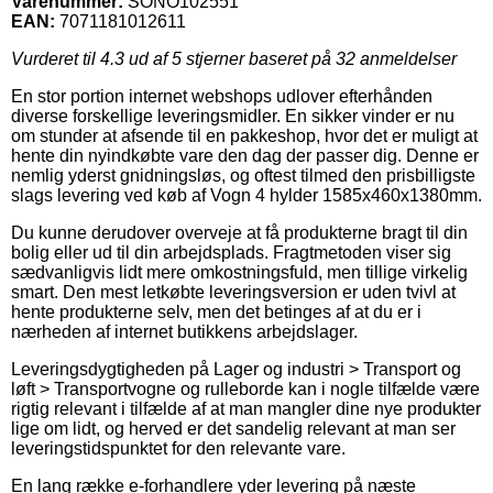
Varenummer:
SONO102551
EAN:
7071181012611
Vurderet til
4.3
ud af 5 stjerner baseret på
32
anmeldelser
En stor portion internet webshops udlover efterhånden
diverse forskellige leveringsmidler. En sikker vinder er nu
om stunder at afsende til en pakkeshop, hvor det er muligt at
hente din nyindkøbte vare den dag der passer dig. Denne er
nemlig yderst gnidningsløs, og oftest tilmed den prisbilligste
slags levering ved køb af Vogn 4 hylder 1585x460x1380mm.
Du kunne derudover overveje at få produkterne bragt til din
bolig eller ud til din arbejdsplads. Fragtmetoden viser sig
sædvanligvis lidt mere omkostningsfuld, men tillige virkelig
smart. Den mest letkøbte leveringsversion er uden tvivl at
hente produkterne selv, men det betinges af at du er i
nærheden af internet butikkens arbejdslager.
Leveringsdygtigheden på Lager og industri > Transport og
løft > Transportvogne og rulleborde kan i nogle tilfælde være
rigtig relevant i tilfælde af at man mangler dine nye produkter
lige om lidt, og herved er det sandelig relevant at man ser
leveringstidspunktet for den relevante vare.
En lang række e-forhandlere yder levering på næste