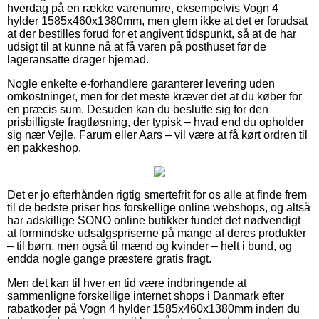
hverdag på en række varenumre, eksempelvis Vogn 4
hylder 1585x460x1380mm, men glem ikke at det er forudsat
at der bestilles forud for et angivent tidspunkt, så at de har
udsigt til at kunne nå at få varen på posthuset før de
lageransatte drager hjemad.
Nogle enkelte e-forhandlere garanterer levering uden
omkostninger, men for det meste kræver det at du køber for
en præcis sum. Desuden kan du beslutte sig for den
prisbilligste fragtløsning, der typisk – hvad end du opholder
sig nær Vejle, Farum eller Aars – vil være at få kørt ordren til
en pakkeshop.
Det er jo efterhånden rigtig smertefrit for os alle at finde frem
til de bedste priser hos forskellige online webshops, og altså
har adskillige SONO online butikker fundet det nødvendigt
at formindske udsalgspriserne på mange af deres produkter
– til børn, men også til mænd og kvinder – helt i bund, og
endda nogle gange præstere gratis fragt.
Men det kan til hver en tid være indbringende at
sammenligne forskellige internet shops i Danmark efter
rabatkoder på Vogn 4 hylder 1585x460x1380mm inden du