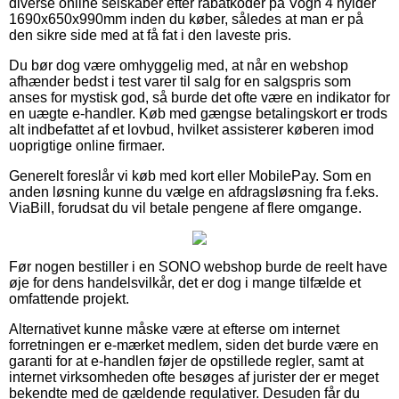
diverse online selskaber efter rabatkoder på Vogn 4 hylder
1690x650x990mm inden du køber, således at man er på
den sikre side med at få fat i den laveste pris.
Du bør dog være omhyggelig med, at når en webshop
afhænder bedst i test varer til salg for en salgspris som
anses for mystisk god, så burde det ofte være en indikator for
en uægte e-handler. Køb med gængse betalingskort er trods
alt indbefattet af et lovbud, hvilket assisterer køberen imod
uoprigtige online firmaer.
Generelt foreslår vi køb med kort eller MobilePay. Som en
anden løsning kunne du vælge en afdragsløsning fra f.eks.
ViaBill, forudsat du vil betale pengene af flere omgange.
Før nogen bestiller i en SONO webshop burde de reelt have
øje for dens handelsvilkår, det er dog i mange tilfælde et
omfattende projekt.
Alternativet kunne måske være at efterse om internet
forretningen er e-mærket medlem, siden det burde være en
garanti for at e-handlen føjer de opstillede regler, samt at
internet virksomheden ofte besøges af jurister der er meget
bekendte med de gældende regulativer. Desuden får du