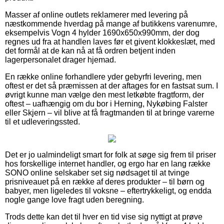
Masser af online outlets reklamerer med levering på
næstkommende hverdag på mange af butikkens varenumre,
eksempelvis Vogn 4 hylder 1690x650x990mm, der dog
regnes ud fra at handlen laves før et givent klokkeslæt, med
det formål at de kan nå at få ordren betjent inden
lagerpersonalet drager hjemad.
En række online forhandlere yder gebyrfri levering, men
oftest er det så præmissen at der aftages for en fastsat sum. I
øvrigt kunne man vælge den mest letkøbte fragtform, der
oftest – uafhængig om du bor i Herning, Nykøbing Falster
eller Skjern – vil blive at få fragtmanden til at bringe varerne
til et udleveringssted.
Det er jo ualmindeligt smart for folk at søge sig frem til priser
hos forskellige internet handler, og ergo har en lang række
SONO online selskaber set sig nødsaget til at tvinge
prisniveauet på en række af deres produkter – til børn og
babyer, men ligeledes til voksne – eftertrykkeligt, og endda
nogle gange love fragt uden beregning.
Trods dette kan det til hver en tid vise sig nyttigt at prøve