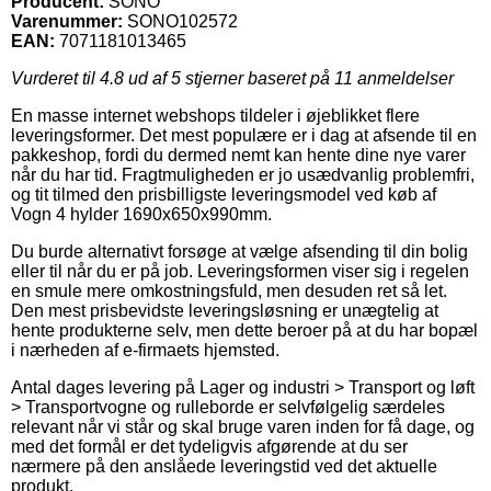
Producent:
SONO
Varenummer:
SONO102572
EAN:
7071181013465
Vurderet til
4.8
ud af 5 stjerner baseret på
11
anmeldelser
En masse internet webshops tildeler i øjeblikket flere
leveringsformer. Det mest populære er i dag at afsende til en
pakkeshop, fordi du dermed nemt kan hente dine nye varer
når du har tid. Fragtmuligheden er jo usædvanlig problemfri,
og tit tilmed den prisbilligste leveringsmodel ved køb af
Vogn 4 hylder 1690x650x990mm.
Du burde alternativt forsøge at vælge afsending til din bolig
eller til når du er på job. Leveringsformen viser sig i regelen
en smule mere omkostningsfuld, men desuden ret så let.
Den mest prisbevidste leveringsløsning er unægtelig at
hente produkterne selv, men dette beroer på at du har bopæl
i nærheden af e-firmaets hjemsted.
Antal dages levering på Lager og industri > Transport og løft
> Transportvogne og rulleborde er selvfølgelig særdeles
relevant når vi står og skal bruge varen inden for få dage, og
med det formål er det tydeligvis afgørende at du ser
nærmere på den anslåede leveringstid ved det aktuelle
produkt.