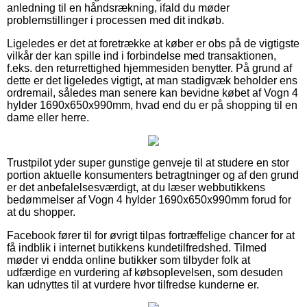
anledning til en håndsrækning, ifald du møder
problemstillinger i processen med dit indkøb.
Ligeledes er det at foretrække at køber er obs på de vigtigste
vilkår der kan spille ind i forbindelse med transaktionen,
f.eks. den returrettighed hjemmesiden benytter. På grund af
dette er det ligeledes vigtigt, at man stadigvæk beholder ens
ordremail, således man senere kan bevidne købet af Vogn 4
hylder 1690x650x990mm, hvad end du er på shopping til en
dame eller herre.
Trustpilot yder super gunstige genveje til at studere en stor
portion aktuelle konsumenters betragtninger og af den grund
er det anbefalelsesværdigt, at du læser webbutikkens
bedømmelser af Vogn 4 hylder 1690x650x990mm forud for
at du shopper.
Facebook fører til for øvrigt tilpas fortræffelige chancer for at
få indblik i internet butikkens kundetilfredshed. Tilmed
møder vi endda online butikker som tilbyder folk at
udfærdige en vurdering af købsoplevelsen, som desuden
kan udnyttes til at vurdere hvor tilfredse kunderne er.