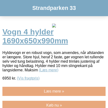
Strandparken 33
Vogn 4 hylder
1690x650x990mm
Hyldevogn er en robust vogn, som anvendes, når afstanden
er længere. Store hjul, heraf 2 faste, gør vognen let rullende
selv ved tung belastning. 4 hylder med trinløs justering af
hylder og håndtag. Hylder med 10 mm slingrekant på
langsiderne. Maksim
(Læs mere)
6950
kr.
(Vis fragtpris)
Læs mere »
Køb nu »