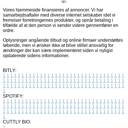
Vores hjemmeside finansieres af annoncer. Vi har
samarbejdsaftaler med diverse internet selskaber idet vi
fremviser forretningernes produkter, og opnår betaling i
tilfælde af at den person vi sender videre gennemfører en
ordre.
Oplysninger angående tilbud og online firmaer understøttes
løbende, men vi ønsker ikke at blive stillet ansvarlig for
ændringer der kan være implementeret siden vi nyligst
opdaterede sidens informationer.
BITLY:
1
1
1
1
1
1
1
1
1
1
1
1
1
1
1
1
1
1
1
1
1
1
1
1
1
1
1
1
1
1
1
1
1
1
1
1
1
1
1
1
1
1
1
1
1
1
1
1
1
1
1
1
1
1
1
1
1
1
1
1
1
1
1
1
1
1
1
1
1
1
1
1
1
1
1
1
1
1
1
1
1
1
1
1
1
1
1
1
1
1
1
1
1
1
1
1
1
1
1
1
SPOTIFY:
1
1
1
1
1
1
1
1
1
1
1
1
1
1
1
1
1
1
1
1
1
1
1
1
1
1
1
1
1
1
1
1
1
1
1
1
1
1
1
1
1
1
1
1
1
1
1
1
1
1
1
1
1
1
1
1
1
1
1
1
1
1
1
1
1
1
1
1
1
1
1
1
1
1
1
1
1
1
1
1
1
1
1
1
1
1
1
1
1
1
1
1
1
1
1
1
1
1
1
1
CUTTLY BIO:
1