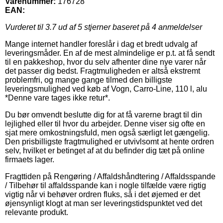
Varenummer:
176728
EAN:
Vurderet til
3.7
ud af 5 stjerner baseret på
4
anmeldelser
Mange internet handler foreslår i dag et bredt udvalg af
leveringsmåder. En af de mest almindelige er p.t. at få sendt
til en pakkeshop, hvor du selv afhenter dine nye varer når
det passer dig bedst. Fragtmuligheden er altså ekstremt
problemfri, og mange gange tilmed den billigste
leveringsmulighed ved køb af Vogn, Carro-Line, 110 l, alu
*Denne vare tages ikke retur*.
Du bør omvendt beslutte dig for at få varerne bragt til din
lejlighed eller til hvor du arbejder. Denne viser sig ofte en
sjat mere omkostningsfuld, men også særligt let gængelig.
Den prisbilligste fragtmulighed er utvivlsomt at hente ordren
selv, hvilket er betinget af at du befinder dig tæt på online
firmaets lager.
Fragttiden på Rengøring / Affaldshåndtering / Affaldsspande
/ Tilbehør til affaldsspande kan i nogle tilfælde være rigtig
vigtig når vi behøver ordren fluks, så i det øjemed er det
øjensynligt klogt at man ser leveringstidspunktet ved det
relevante produkt.