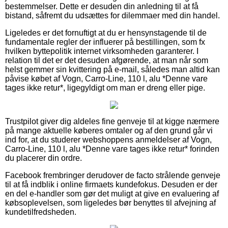
bestemmelser. Dette er desuden din anledning til at få
bistand, såfremt du udsættes for dilemmaer med din handel.
Ligeledes er det fornuftigt at du er hensynstagende til de
fundamentale regler der influerer på bestillingen, som fx
hvilken byttepolitik internet virksomheden garanterer. I
relation til det er det desuden afgørende, at man når som
helst gemmer sin kvittering på e-mail, således man altid kan
påvise købet af Vogn, Carro-Line, 110 l, alu *Denne vare
tages ikke retur*, ligegyldigt om man er dreng eller pige.
Trustpilot giver dig aldeles fine genveje til at kigge nærmere
på mange aktuelle køberes omtaler og af den grund går vi
ind for, at du studerer webshoppens anmeldelser af Vogn,
Carro-Line, 110 l, alu *Denne vare tages ikke retur* forinden
du placerer din ordre.
Facebook frembringer derudover de facto strålende genveje
til at få indblik i online firmaets kundefokus. Desuden er der
en del e-handler som gør det muligt at give en evaluering af
købsoplevelsen, som ligeledes bør benyttes til afvejning af
kundetilfredsheden.