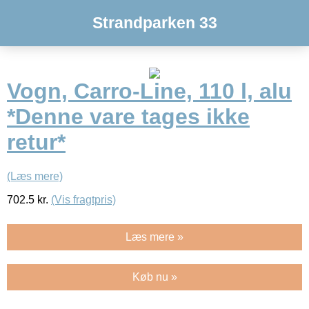
Strandparken 33
Vogn, Carro-Line, 110 l, alu
*Denne vare tages ikke
retur*
(Læs mere)
702.5
kr.
(Vis fragtpris)
Læs mere »
Køb nu »