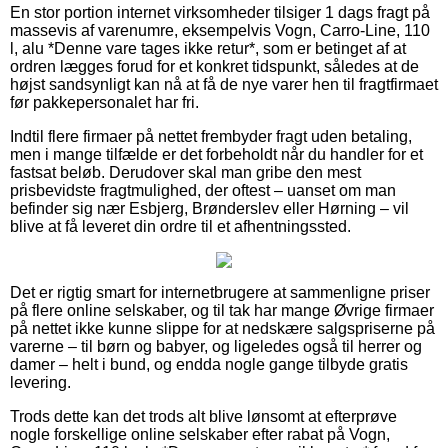
En stor portion internet virksomheder tilsiger 1 dags fragt på
massevis af varenumre, eksempelvis Vogn, Carro-Line, 110
l, alu *Denne vare tages ikke retur*, som er betinget af at
ordren lægges forud for et konkret tidspunkt, således at de
højst sandsynligt kan nå at få de nye varer hen til fragtfirmaet
før pakkepersonalet har fri.
Indtil flere firmaer på nettet frembyder fragt uden betaling,
men i mange tilfælde er det forbeholdt når du handler for et
fastsat beløb. Derudover skal man gribe den mest
prisbevidste fragtmulighed, der oftest – uanset om man
befinder sig nær Esbjerg, Brønderslev eller Hørning – vil
blive at få leveret din ordre til et afhentningssted.
Det er rigtig smart for internetbrugere at sammenligne priser
på flere online selskaber, og til tak har mange Øvrige firmaer
på nettet ikke kunne slippe for at nedskære salgspriserne på
varerne – til børn og babyer, og ligeledes også til herrer og
damer – helt i bund, og endda nogle gange tilbyde gratis
levering.
Trods dette kan det trods alt blive lønsomt at efterprøve
nogle forskellige online selskaber efter rabat på Vogn,