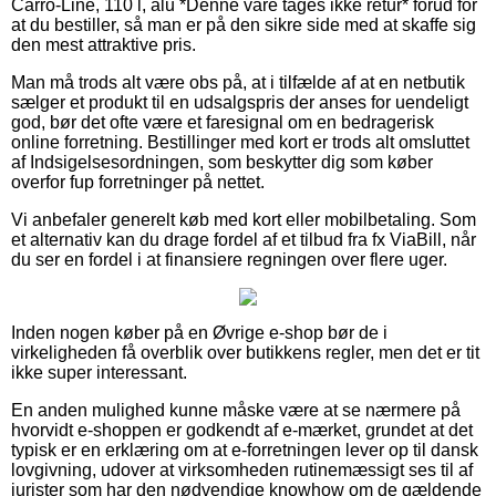
Carro-Line, 110 l, alu *Denne vare tages ikke retur* forud for
at du bestiller, så man er på den sikre side med at skaffe sig
den mest attraktive pris.
Man må trods alt være obs på, at i tilfælde af at en netbutik
sælger et produkt til en udsalgspris der anses for uendeligt
god, bør det ofte være et faresignal om en bedragerisk
online forretning. Bestillinger med kort er trods alt omsluttet
af Indsigelsesordningen, som beskytter dig som køber
overfor fup forretninger på nettet.
Vi anbefaler generelt køb med kort eller mobilbetaling. Som
et alternativ kan du drage fordel af et tilbud fra fx ViaBill, når
du ser en fordel i at finansiere regningen over flere uger.
Inden nogen køber på en Øvrige e-shop bør de i
virkeligheden få overblik over butikkens regler, men det er tit
ikke super interessant.
En anden mulighed kunne måske være at se nærmere på
hvorvidt e-shoppen er godkendt af e-mærket, grundet at det
typisk er en erklæring om at e-forretningen lever op til dansk
lovgivning, udover at virksomheden rutinemæssigt ses til af
jurister som har den nødvendige knowhow om de gældende