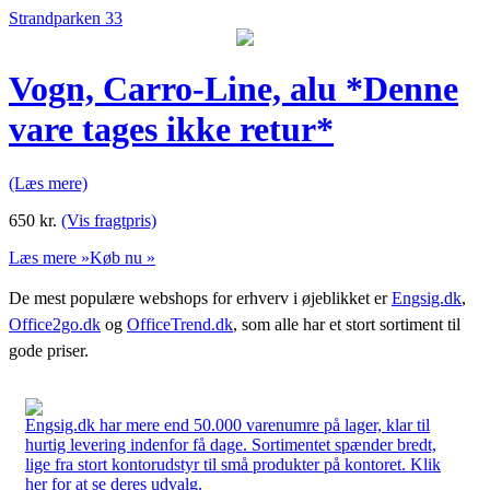
Strandparken 33
Vogn, Carro-Line, alu *Denne
vare tages ikke retur*
(Læs mere)
650
kr.
(Vis fragtpris)
Læs mere »
Køb nu »
De mest populære webshops for erhverv i øjeblikket er
Engsig.dk
,
Office2go.dk
og
OfficeTrend.dk
, som alle har et stort sortiment til
gode priser.
Engsig.dk har mere end 50.000 varenumre på lager, klar til
hurtig levering indenfor få dage. Sortimentet spænder bredt,
lige fra stort kontorudstyr til små produkter på kontoret. Klik
her for at se deres udvalg.