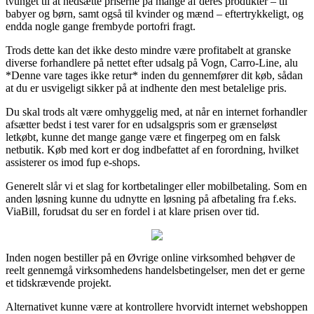
tvunget til at nedsætte priserne på mange af deres produkter – til
babyer og børn, samt også til kvinder og mænd – eftertrykkeligt, og
endda nogle gange frembyde portofri fragt.
Trods dette kan det ikke desto mindre være profitabelt at granske
diverse forhandlere på nettet efter udsalg på Vogn, Carro-Line, alu
*Denne vare tages ikke retur* inden du gennemfører dit køb, sådan
at du er usvigeligt sikker på at indhente den mest betalelige pris.
Du skal trods alt være omhyggelig med, at når en internet forhandler
afsætter bedst i test varer for en udsalgspris som er grænseløst
letkøbt, kunne det mange gange være et fingerpeg om en falsk
netbutik. Køb med kort er dog indbefattet af en forordning, hvilket
assisterer os imod fup e-shops.
Generelt slår vi et slag for kortbetalinger eller mobilbetaling. Som en
anden løsning kunne du udnytte en løsning på afbetaling fra f.eks.
ViaBill, forudsat du ser en fordel i at klare prisen over tid.
Inden nogen bestiller på en Øvrige online virksomhed behøver de
reelt gennemgå virksomhedens handelsbetingelser, men det er gerne
et tidskrævende projekt.
Alternativet kunne være at kontrollere hvorvidt internet webshoppen