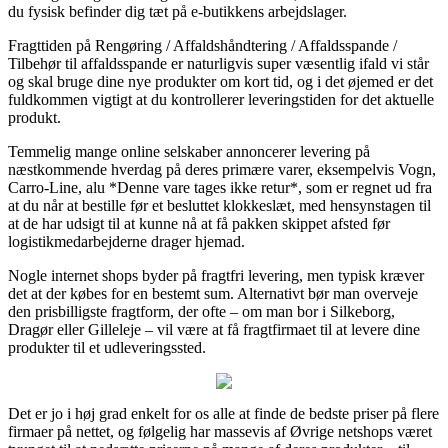
du fysisk befinder dig tæt på e-butikkens arbejdslager.
Fragttiden på Rengøring / Affaldshåndtering / Affaldsspande /
Tilbehør til affaldsspande er naturligvis super væsentlig ifald vi står
og skal bruge dine nye produkter om kort tid, og i det øjemed er det
fuldkommen vigtigt at du kontrollerer leveringstiden for det aktuelle
produkt.
Temmelig mange online selskaber annoncerer levering på
næstkommende hverdag på deres primære varer, eksempelvis Vogn,
Carro-Line, alu *Denne vare tages ikke retur*, som er regnet ud fra
at du når at bestille før et besluttet klokkeslæt, med hensynstagen til
at de har udsigt til at kunne nå at få pakken skippet afsted før
logistikmedarbejderne drager hjemad.
Nogle internet shops byder på fragtfri levering, men typisk kræver
det at der købes for en bestemt sum. Alternativt bør man overveje
den prisbilligste fragtform, der ofte – om man bor i Silkeborg,
Dragør eller Gilleleje – vil være at få fragtfirmaet til at levere dine
produkter til et udleveringssted.
Det er jo i høj grad enkelt for os alle at finde de bedste priser på flere
firmaer på nettet, og følgelig har massevis af Øvrige netshops været