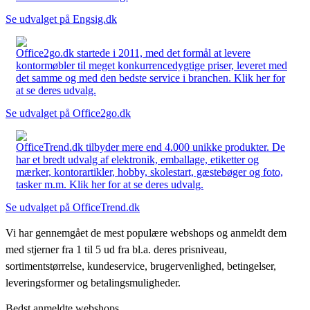
Se udvalget på Engsig.dk
Office2go.dk startede i 2011, med det formål at levere
kontormøbler til meget konkurrencedygtige priser, leveret med
det samme og med den bedste service i branchen. Klik her for
at se deres udvalg.
Se udvalget på Office2go.dk
OfficeTrend.dk tilbyder mere end 4.000 unikke produkter. De
har et bredt udvalg af elektronik, emballage, etiketter og
mærker, kontorartikler, hobby, skolestart, gæstebøger og foto,
tasker m.m. Klik her for at se deres udvalg.
Se udvalget på OfficeTrend.dk
Vi har gennemgået de mest populære webshops og anmeldt dem
med stjerner fra 1 til 5 ud fra bl.a. deres prisniveau,
sortimentstørrelse, kundeservice, brugervenlighed, betingelser,
leveringsformer og betalingsmuligheder.
Bedst anmeldte webshops