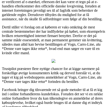
er verificeret af e-mærket, eftersom det kan være et tegn på at e-
handlen efterkommer den officielle danske lovgivning, foruden at
internet forretningen jævnligt ses til af fagfolk som behersker de
gældende regler. Derudover tilbydes du mulighed for at få
assistance, når du skulle få udfordringer som følge af din bestilling.
Dertil stiller vi forslag om at køberen er vaks omkring de mest
centrale bestemmelser der har indflydelse på købet, som eksempelvis
hvilken returrettighed internet firmaet benytter. Derfor er det på
samme måde essesentielt, at man permanent gemmer sin kvittering,
således man altid kan bevise bestillingen af Vogn, Carro-Line, alu
*Denne vare tages ikke retur*, hvad end man søger en vare til en
kvinde eller mand.
Trustpilot præsterer flere nyttige chancer for at kigge nærmere på
forskellige øvrige konsumenters kritik og derved foreslår vi, at du
tager et kig på webshoppens anmeldelser af Vogn, Carro-Line, alu
*Denne vare tages ikke retur* forinden du bestiller.
Facebook bringer dig tilsvarende ret så gode metoder til at få et kig
ind i online forhandlerens kundefokus. Foruden det ser vi en række
online forhandlere hvor du kan tilkendegive en anmeldelse af deres
købsoplevelse, hvilket også burde bruges til at danne dig et indtryk
af kundernes tilfredshed.