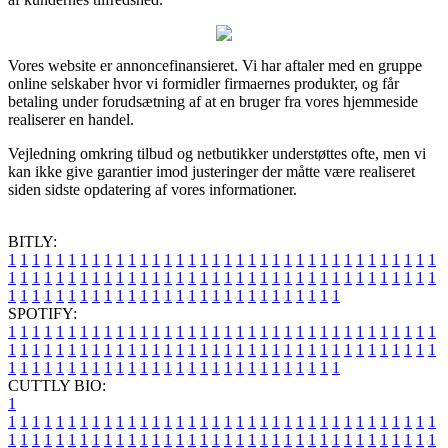
Vores website er annoncefinansieret. Vi har aftaler med en gruppe
online selskaber hvor vi formidler firmaernes produkter, og får
betaling under forudsætning af at en bruger fra vores hjemmeside
realiserer en handel.
Vejledning omkring tilbud og netbutikker understøttes ofte, men vi
kan ikke give garantier imod justeringer der måtte være realiseret
siden sidste opdatering af vores informationer.
BITLY:
1
1
1
1
1
1
1
1
1
1
1
1
1
1
1
1
1
1
1
1
1
1
1
1
1
1
1
1
1
1
1
1
1
1
1
1
1
1
1
1
1
1
1
1
1
1
1
1
1
1
1
1
1
1
1
1
1
1
1
1
1
1
1
1
1
1
1
1
1
1
1
1
1
1
1
1
1
1
1
1
1
1
1
1
1
1
1
1
1
1
1
1
1
1
1
1
1
1
1
1
SPOTIFY:
1
1
1
1
1
1
1
1
1
1
1
1
1
1
1
1
1
1
1
1
1
1
1
1
1
1
1
1
1
1
1
1
1
1
1
1
1
1
1
1
1
1
1
1
1
1
1
1
1
1
1
1
1
1
1
1
1
1
1
1
1
1
1
1
1
1
1
1
1
1
1
1
1
1
1
1
1
1
1
1
1
1
1
1
1
1
1
1
1
1
1
1
1
1
1
1
1
1
1
1
CUTTLY BIO:
1
1
1
1
1
1
1
1
1
1
1
1
1
1
1
1
1
1
1
1
1
1
1
1
1
1
1
1
1
1
1
1
1
1
1
1
1
1
1
1
1
1
1
1
1
1
1
1
1
1
1
1
1
1
1
1
1
1
1
1
1
1
1
1
1
1
1
1
1
1
1
1
1