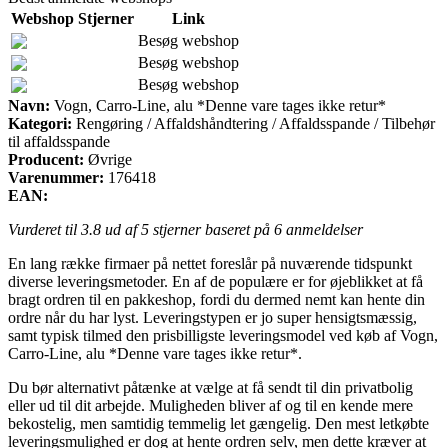
Webshop
Stjerner
Link
Besøg webshop
Besøg webshop
Besøg webshop
Navn:
Vogn, Carro-Line, alu *Denne vare tages ikke retur*
Kategori:
Rengøring / Affaldshåndtering / Affaldsspande / Tilbehør
til affaldsspande
Producent:
Øvrige
Varenummer:
176418
EAN:
Vurderet til
3.8
ud af 5 stjerner baseret på
6
anmeldelser
En lang række firmaer på nettet foreslår på nuværende tidspunkt
diverse leveringsmetoder. En af de populære er for øjeblikket at få
bragt ordren til en pakkeshop, fordi du dermed nemt kan hente din
ordre når du har lyst. Leveringstypen er jo super hensigtsmæssig,
samt typisk tilmed den prisbilligste leveringsmodel ved køb af Vogn,
Carro-Line, alu *Denne vare tages ikke retur*.
Du bør alternativt påtænke at vælge at få sendt til din privatbolig
eller ud til dit arbejde. Muligheden bliver af og til en kende mere
bekostelig, men samtidig temmelig let gængelig. Den mest letkøbte
leveringsmulighed er dog at hente ordren selv, men dette kræver at