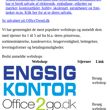
har et bredt udvalg af elektronik, emballage, etiketter og
mærker, kontorartikler, hobby, skolestart, gæstebøger og foto,
tasker m.m. Klik her for at se deres udvalg.
Se udvalget på OfficeTrend.dk
Vi har gennemgået de mest populære webshops og anmeldt dem
med stjerner fra 1 til 5 ud fra bl.a. deres prisniveau,
sortimentstørrelse, kundeservice, brugervenlighed, betingelser,
leveringsformer og betalingsmuligheder.
Bedst anmeldte webshops
Webshop
Stjerner
Link
Besøg
webshop
Besøg
webshop