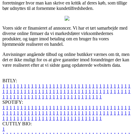
forretninger hvor man kan skrive en kritik af deres køb, som tillige
bør udnyttes til at fornemme kundetilfredsheden.
Vores side er finansieret af annoncer. Vi har et tæt samarbejde med
diverse online firmaer da vi markedsfører virksomhedernes
produkter, og tager imod betaling om en bruger fra vores
hjemmeside realiserer en handel.
Anvisninger angående tilbud og online butikker værnes om tit, men
det er ikke muligt for os at give garantier imod forandringer der kan
være realiseret efter at vi sidste gang opdaterede websitets data.
BITLY:
1
1
1
1
1
1
1
1
1
1
1
1
1
1
1
1
1
1
1
1
1
1
1
1
1
1
1
1
1
1
1
1
1
1
1
1
1
1
1
1
1
1
1
1
1
1
1
1
1
1
1
1
1
1
1
1
1
1
1
1
1
1
1
1
1
1
1
1
1
1
1
1
1
1
1
1
1
1
1
1
1
1
1
1
1
1
1
1
1
1
1
1
1
1
1
1
1
1
1
1
SPOTIFY:
1
1
1
1
1
1
1
1
1
1
1
1
1
1
1
1
1
1
1
1
1
1
1
1
1
1
1
1
1
1
1
1
1
1
1
1
1
1
1
1
1
1
1
1
1
1
1
1
1
1
1
1
1
1
1
1
1
1
1
1
1
1
1
1
1
1
1
1
1
1
1
1
1
1
1
1
1
1
1
1
1
1
1
1
1
1
1
1
1
1
1
1
1
1
1
1
1
1
1
1
CUTTLY BIO:
1