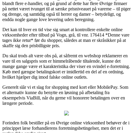
blandt flere e-handler, og på grund af dette har flere Øvrige firmaer
på nettet været tvunget til at sænke prisniveauet på varerne – til piger
og drenge, og samtidig også til herrer og damer – betydeligt, og
endda nogle gange love levering uden beregning.
Det kan til hver en tid vise sig smart at kontrollere enkelte online
virksomheder efter tilbud på Vogn, grå, til vnr. 176414 *Denne vare
tages ikke retur* før du shopper, således at man er skråsikker på at
skaffe sig den prisbilligste pris.
Du skal trods alt være obs på, at såfremt en webshop reklamerer en
vare til en salgspris som er himmelråbende tiltalende, kunne det
mange gange være et karakteristika der viser en svindel e-forretning.
Køb med gængse betalingskort er imidlertid en del af en ordning,
hvilket hjælper dig imod falske online outlets.
Generelt slår vi et slag for shopping med kort eller MobilePay. Som
et alternativ kunne du benytte en løsning på afbetaling fra
eksempelvis ViaBill, når du gerne vil honorere betalingen over en
længere periode.
Forinden folk bestiller på en Øvrige online virksomhed behøver de i
princippet læse forhandlerens forretningsbetingelser, men det er i