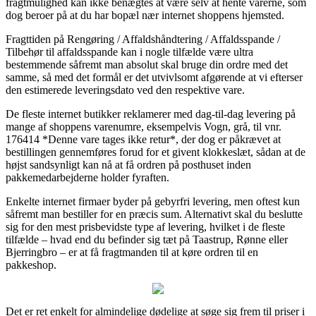
fragtmulighed kan ikke benægtes at være selv at hente varerne, som
dog beroer på at du har bopæl nær internet shoppens hjemsted.
Fragttiden på Rengøring / Affaldshåndtering / Affaldsspande /
Tilbehør til affaldsspande kan i nogle tilfælde være ultra
bestemmende såfremt man absolut skal bruge din ordre med det
samme, så med det formål er det utvivlsomt afgørende at vi efterser
den estimerede leveringsdato ved den respektive vare.
De fleste internet butikker reklamerer med dag-til-dag levering på
mange af shoppens varenumre, eksempelvis Vogn, grå, til vnr.
176414 *Denne vare tages ikke retur*, der dog er påkrævet at
bestillingen gennemføres forud for et givent klokkeslæt, sådan at de
højst sandsynligt kan nå at få ordren på posthuset inden
pakkemedarbejderne holder fyraften.
Enkelte internet firmaer byder på gebyrfri levering, men oftest kun
såfremt man bestiller for en præcis sum. Alternativt skal du beslutte
sig for den mest prisbevidste type af levering, hvilket i de fleste
tilfælde – hvad end du befinder sig tæt på Taastrup, Rønne eller
Bjerringbro – er at få fragtmanden til at køre ordren til en
pakkeshop.
Det er ret enkelt for almindelige dødelige at søge sig frem til priser i