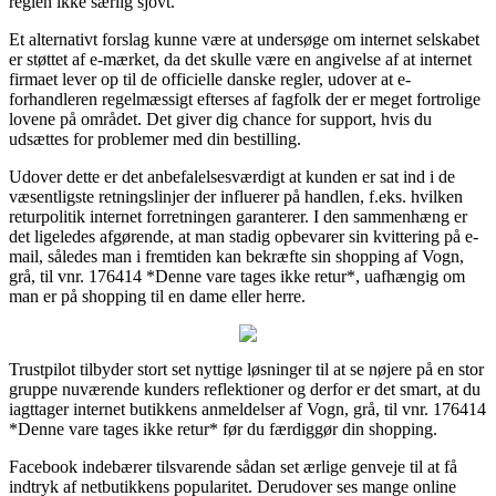
reglen ikke særlig sjovt.
Et alternativt forslag kunne være at undersøge om internet selskabet
er støttet af e-mærket, da det skulle være en angivelse af at internet
firmaet lever op til de officielle danske regler, udover at e-
forhandleren regelmæssigt efterses af fagfolk der er meget fortrolige
lovene på området. Det giver dig chance for support, hvis du
udsættes for problemer med din bestilling.
Udover dette er det anbefalelsesværdigt at kunden er sat ind i de
væsentligste retningslinjer der influerer på handlen, f.eks. hvilken
returpolitik internet forretningen garanterer. I den sammenhæng er
det ligeledes afgørende, at man stadig opbevarer sin kvittering på e-
mail, således man i fremtiden kan bekræfte sin shopping af Vogn,
grå, til vnr. 176414 *Denne vare tages ikke retur*, uafhængig om
man er på shopping til en dame eller herre.
Trustpilot tilbyder stort set nyttige løsninger til at se nøjere på en stor
gruppe nuværende kunders reflektioner og derfor er det smart, at du
iagttager internet butikkens anmeldelser af Vogn, grå, til vnr. 176414
*Denne vare tages ikke retur* før du færdiggør din shopping.
Facebook indebærer tilsvarende sådan set ærlige genveje til at få
indtryk af netbutikkens popularitet. Derudover ses mange online