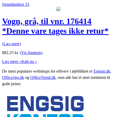
Strandparken 33
Vogn, grå, til vnr. 176414
*Denne vare tages ikke retur*
(Læs mere)
882.25
kr.
(Vis fragtpris)
Læs mere »
Køb nu »
De mest populære webshops for erhverv i øjeblikket er
Engsig.dk
,
Office2go.dk
og
OfficeTrend.dk
, som alle har et stort sortiment til
gode priser.