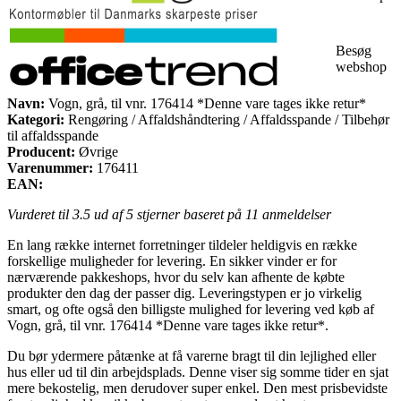
Besøg
webshop
Navn:
Vogn, grå, til vnr. 176414 *Denne vare tages ikke retur*
Kategori:
Rengøring / Affaldshåndtering / Affaldsspande / Tilbehør
til affaldsspande
Producent:
Øvrige
Varenummer:
176411
EAN:
Vurderet til
3.5
ud af 5 stjerner baseret på
11
anmeldelser
En lang række internet forretninger tildeler heldigvis en række
forskellige muligheder for levering. En sikker vinder er for
nærværende pakkeshops, hvor du selv kan afhente de købte
produkter den dag der passer dig. Leveringstypen er jo virkelig
smart, og ofte også den billigste mulighed for levering ved køb af
Vogn, grå, til vnr. 176414 *Denne vare tages ikke retur*.
Du bør ydermere påtænke at få varerne bragt til din lejlighed eller
hus eller ud til din arbejdsplads. Denne viser sig somme tider en sjat
mere bekostelig, men derudover super enkel. Den mest prisbevidste