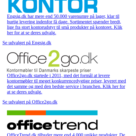
Engsig.dk har mere end 50.000 varenumre på lager, klar til
hurtig levering indenfor få dage. Sortimentet spænder bredt,
lige fra stort kontorudstyr til små produkter på kontoret. Klik
her for at se deres udvalg.
Se udvalget på Engsig.dk
Office2go.dk startede i 2011, med det formål at levere
kontormøbler til meget konkurrencedygtige priser, leveret med
det samme og med den bedste service i branchen. Klik her for
at se deres udvalg.
Se udvalget på Office2go.dk
OfficeTrend.dk tilbyder mere end 4.000 unikke produkter. De