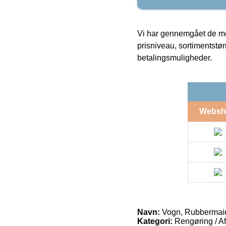
Vi har gennemgået de mes
prisniveau, sortimentstø
betalingsmuligheder.
Websh
Navn:
Vogn, Rubbermaid B
Kategori:
Rengøring / Aff