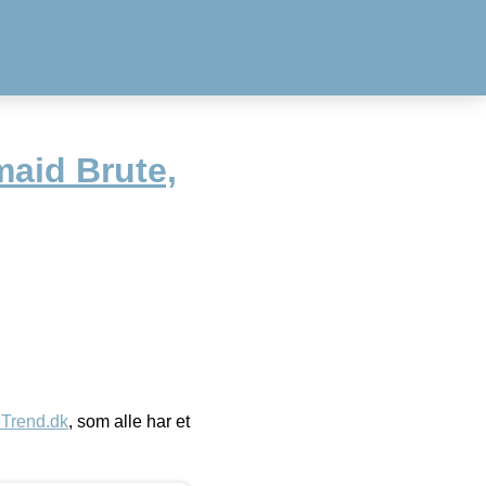
aid Brute,
eTrend.dk
, som alle har et