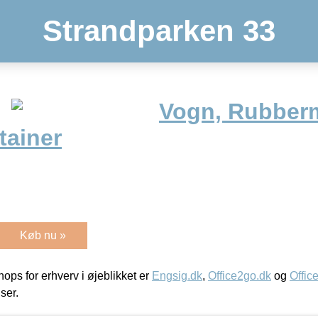
Strandparken 33
Vogn, Rubberm
ntainer
Køb nu »
ps for erhverv i øjeblikket er
Engsig.dk
,
Office2go.dk
og
Offic
iser.