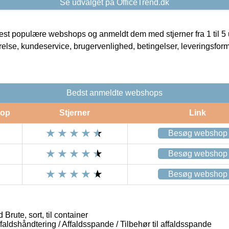
Se udvalget på OfficeTrend.dk
t populære webshops og anmeldt dem med stjerner fra 1 til 5 ud
rrelse, kundeservice, brugervenlighed, betingelser, leveringsfor
Bedst anmeldte webshops
op
Stjerner
Link
Besøg webshop
Besøg webshop
Besøg webshop
rute, sort, til container
aldshåndtering / Affaldsspande / Tilbehør til affaldsspande