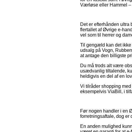
Værløse eller Hammel – vil
Det er efterhånden ultra 
flertallet af Øvrige e-han
vel som til herrer og da
Til gengæld kan det ikke 
udsalg på Vogn, Rubbermai
at antage den billigste pr
Du må trods alt være obs
usædvanlig tiltalende, k
heldigvis en del af en l
Vi tilråder shopping med 
eksempelvis ViaBill, i ti
Før nogen handler i en Ø
forretningsaftale, dog e
En anden mulighed kunne 
været en garanti for at e-