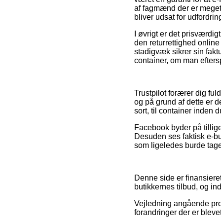
af fagmænd der er meget 
bliver udsat for udfordrin
I øvrigt er det prisværdi
den returrettighed onlin
stadigvæk sikrer sin fakt
container, om man eftersp
Trustpilot forærer dig fu
og på grund af dette er
sort, til container inden 
Facebook byder på tillig
Desuden ses faktisk e-bu
som ligeledes burde tages
Denne side er finansieret
butikkernes tilbud, og in
Vejledning angående prod
forandringer der er blevet