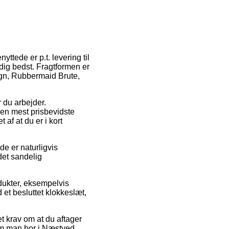
yttede er p.t. levering til
 dig bedst. Fragtformen er
ogn, Rubbermaid Brute,
r du arbejder.
Den mest prisbevidste
af at du er i kort
de er naturligvis
det sandelig
dukter, eksempelvis
 et besluttet klokkeslæt,
et krav om at du aftager
 om man bor i Næstved,