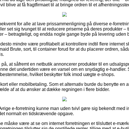
 blive at få fragtfirmaet til at bringe ordren til et afhentningsste
bekvemt for alle at lave prissammenligning på diverse e-forretni
dler set sig tvunget til at reducere priserne på deres produkter – t
mer – betragteligt, og endda nogle gange byde på levering uden b
desto mindre være profitabelt at kontrollere indtil flere internet
d Brute, sort, til container forud for at du placerer ordren, såda
is.
 på, at såfremt en netbutik annoncerer produkter til en udsalgsp
unne det undertiden være en varsel om en snydagtig e-handler.
ovbestemmelse, hvilket beskytter folk imod uægte e-shops.
kort eller mobilbetaling. Som et alternativ burde du benytte en a
lfælde af at du ønsker at dække regningen i flere bidder.
vrige e-forretning kunne man uden tvivl gøre sig bekendt med 
r det normalt en tidskrævende opgave.
måske være at se om internet forretningen er tilsluttet e-mærk
forretningen tilslutter sig de opstillede regler, tillige med at e-b