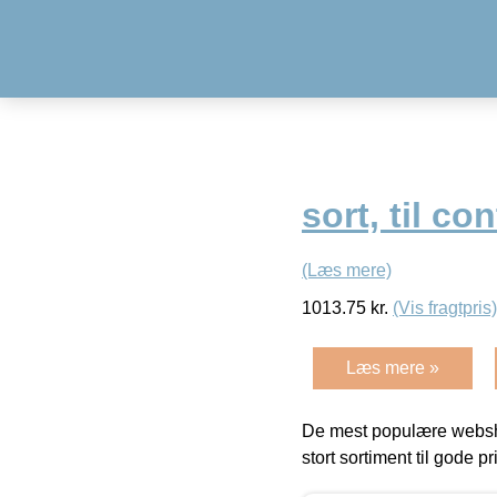
sort, til co
(Læs mere)
1013.75
kr.
(Vis fragtpris)
Læs mere »
De mest populære websho
stort sortiment til gode pr