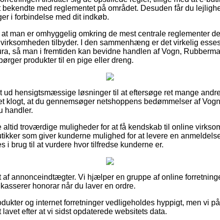
bekendte med reglementet på området. Desuden får du lejlighed 
ger i forbindelse med dit indkøb.
gt at man er omhyggelig omkring de mest centrale reglementer der
e virksomheden tilbyder. I den sammenhæng er det virkelig esses
ura, så man i fremtiden kan bevidne handlen af Vogn, Rubbermaid 
ørger produkter til en pige eller dreng.
ldt ud hensigtsmæssige løsninger til at eftersøge ret mange and
 det klogt, at du gennemsøger netshoppens bedømmelser af Vog
du handler.
e altid troværdige muligheder for at få kendskab til online virk
tikker som giver kunderne mulighed for at levere en anmeldels
 i brug til at vurdere hvor tilfredse kunderne er.
 af annonceindtægter. Vi hjælper en gruppe af online forretninge
dkasserer honorar når du laver en ordre.
ukter og internet forretninger vedligeholdes hyppigt, men vi påt
 lavet efter at vi sidst opdaterede websitets data.