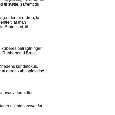
til støtte, såfremt du
 gælder for ordren, fx
entielt, at man
Brute, sort, til
re køberes betragtninger
n, Rubbermaid Brute,
somhedens kundefokus.
e af deres købsoplevelse,
r hvor vi formidler
ager os intet ansvar for