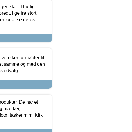
, klar til hurtig
edt, lige fra stort
er for at se deres
evere kontormøbler til
 det samme og med den
es udvalg.
rodukter. De har et
og mærker,
foto, tasker m.m. Klik