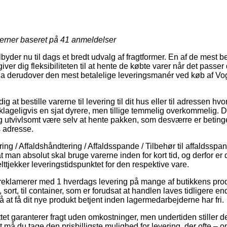
jerner baseret på
41
anmeldelser
ilbyder nu til dags et bredt udvalg af fragtformer. En af de mest ben
iver dig fleksibiliteten til at hente de købte varer når det passer
dda derudover den mest betalelige leveringsmanér ved køb af V
at bestille varerne til levering til dit hus eller til adressen hvo
klageligvis en sjat dyrere, men tillige temmelig overkommelig. 
dog utvivlsomt være selv at hente pakken, som desværre er betinget 
s adresse.
g / Affaldshåndtering / Affaldsspande / Tilbehør til affaldsspan
t man absolut skal bruge varerne inden for kort tid, og derfor er 
ttjekker leveringstidspunktet for den respektive vare.
 reklamerer med 1 hverdags levering på mange af butikkens pro
ort, til container, som er forudsat at handlen laves tidligere end
å at få dit nye produkt betjent inden lagermedarbejderne har fri.
ettet garanterer fragt uden omkostninger, men undertiden stiller d
igt må du tage den prisbilligste mulighed for levering, der ofte –