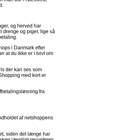
d.
nger, og herved har
il drenge og piger, lige så
etaling.
 shops i Danmark efter
n at du ikke er i tvivl om
ris der kan ses som
 Shopping med kort er
fbetalingsløsning fra
indholdet af netshoppens
et, siden det længe har
utikken jævnligt revurderes