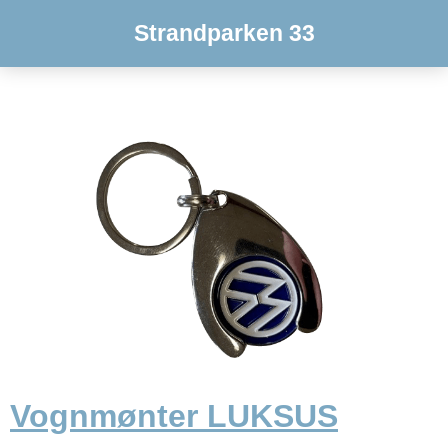
Strandparken 33
Vognmønter LUKSUS