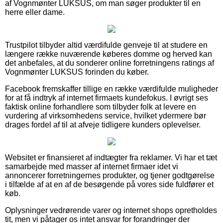
af Vognmønter LUKSUS, om man søger produkter til en
herre eller dame.
Trustpilot tilbyder altid værdifulde genveje til at studere en
længere række nuværende køberes domme og herved kan
det anbefales, at du sonderer online forretningens ratings af
Vognmønter LUKSUS forinden du køber.
Facebook fremskaffer tillige en række værdifulde muligheder
for at få indtryk af internet firmaets kundefokus. I øvrigt ses
faktisk online forhandlere som tilbyder folk at levere en
vurdering af virksomhedens service, hvilket ydermere bør
drages fordel af til at afveje tidligere kunders oplevelser.
Websitet er finansieret af indtægter fra reklamer. Vi har et tæt
samarbejde med masser af internet firmaer idet vi
annoncerer forretningernes produkter, og tjener godtgørelse
i tilfælde af at en af de besøgende på vores side fuldfører et
køb.
Oplysninger vedrørende varer og internet shops opretholdes
tit, men vi påtager os intet ansvar for forandringer der