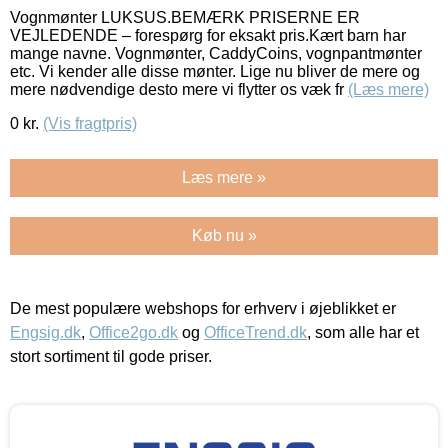
Vognmønter LUKSUS.BEMÆRK PRISERNE ER
VEJLEDENDE – forespørg for eksakt pris.Kært barn har
mange navne. Vognmønter, CaddyCoins, vognpantmønter
etc. Vi kender alle disse mønter. Lige nu bliver de mere og
mere nødvendige desto mere vi flytter os væk fr
(Læs mere)
0
kr.
(Vis fragtpris)
Læs mere »
Køb nu »
De mest populære webshops for erhverv i øjeblikket er
Engsig.dk
,
Office2go.dk
og
OfficeTrend.dk
, som alle har et
stort sortiment til gode priser.