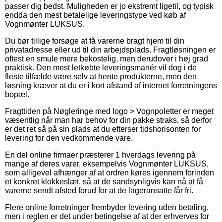
passer dig bedst. Muligheden er jo ekstremt ligetil, og typisk
endda den mest betalelige leveringstype ved køb af
Vognmønter LUKSUS.
Du bør tillige forsøge at få varerne bragt hjem til din
privatadresse eller ud til din arbejdsplads. Fragtløsningen er
oftest en smule mere bekostelig, men derudover i høj grad
praktisk. Den mest letkøbte leveringsmanér vil dog i de
fleste tilfælde være selv at hente produkterne, men den
løsning kræver at du er i kort afstand af internet forretningens
bopæl.
Fragttiden på Nøgleringe med logo > Vognpoletter er meget
væsentlig når man har behov for din pakke straks, så derfor
er det ret så på sin plads at du efterser tidshorisonten for
levering for den vedkommende vare.
En del online firmaer præsterer 1 hverdags levering på
mange af deres varer, eksempelvis Vognmønter LUKSUS,
som alligevel afhænger af at ordren køres igennem forinden
et konkret klokkeslæt, så at de sandsynligvis kan nå at få
varerne sendt afsted forud for at de lageransatte får fri.
Flere online forretninger frembyder levering uden betaling,
men i reglen er det under betingelse af at der erhverves for