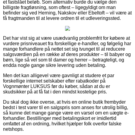
et fastslået beløb. Som alternativ burde du vælge den
billigste fragtløsning, som oftest – ligegyldigt om man
befinder sig ved Herning, Nakskov eller Ebeltoft – vil være at
få fragtmanden til at levere ordren til et udleveringssted.
Det har vist sig at være usædvanlig problemfrit for købere at
vurdere prisniveauet fra forskellige e-handler, og følgelig har
mange forhandlere på nettet set sig tvunget til at reducere
salgsværdien på en række af deres produkter – til babyer og
børn, lige så vel som til damer og herrer – betragteligt, og
endda nogle gange sikre levering uden betaling.
Men det kan alligevel være gavnligt at studere et par
forskellige internet selskaber efter rabatkoder på
Vognmønter LUKSUS før du køber, sådan at du er
skudsikker på at få fat i den mindst kostelige pris.
Du skal dog ikke overse, at hvis en online butik frembyder
bedst i test varer til en salgspris som anses for utrolig billig,
så kunne det mange gange være en varsel om en uægte e-
forhandler. Bestillinger med betalingskort er imidlertid
omfattet af en ordning, hvilket hjælper folk overfor falske
netshops.