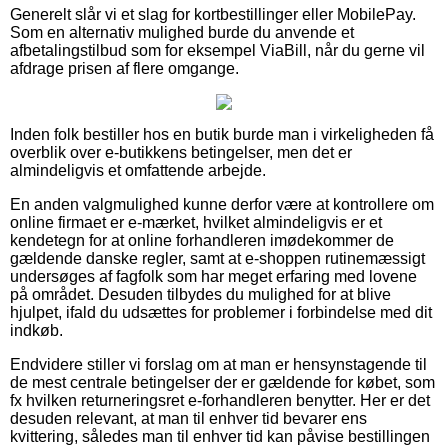
Generelt slår vi et slag for kortbestillinger eller MobilePay.
Som en alternativ mulighed burde du anvende et
afbetalingstilbud som for eksempel ViaBill, når du gerne vil
afdrage prisen af flere omgange.
Inden folk bestiller hos en butik burde man i virkeligheden få
overblik over e-butikkens betingelser, men det er
almindeligvis et omfattende arbejde.
En anden valgmulighed kunne derfor være at kontrollere om
online firmaet er e-mærket, hvilket almindeligvis er et
kendetegn for at online forhandleren imødekommer de
gældende danske regler, samt at e-shoppen rutinemæssigt
undersøges af fagfolk som har meget erfaring med lovene
på området. Desuden tilbydes du mulighed for at blive
hjulpet, ifald du udsættes for problemer i forbindelse med dit
indkøb.
Endvidere stiller vi forslag om at man er hensynstagende til
de mest centrale betingelser der er gældende for købet, som
fx hvilken returneringsret e-forhandleren benytter. Her er det
desuden relevant, at man til enhver tid bevarer ens
kvittering, således man til enhver tid kan påvise bestillingen