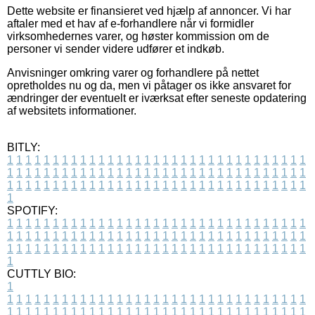
Dette website er finansieret ved hjælp af annoncer. Vi har
aftaler med et hav af e-forhandlere når vi formidler
virksomhedernes varer, og høster kommission om de
personer vi sender videre udfører et indkøb.
Anvisninger omkring varer og forhandlere på nettet
opretholdes nu og da, men vi påtager os ikke ansvaret for
ændringer der eventuelt er iværksat efter seneste opdatering
af websitets informationer.
BITLY:
1
1
1
1
1
1
1
1
1
1
1
1
1
1
1
1
1
1
1
1
1
1
1
1
1
1
1
1
1
1
1
1
1
1
1
1
1
1
1
1
1
1
1
1
1
1
1
1
1
1
1
1
1
1
1
1
1
1
1
1
1
1
1
1
1
1
1
1
1
1
1
1
1
1
1
1
1
1
1
1
1
1
1
1
1
1
1
1
1
1
1
1
1
1
1
1
1
1
1
1
SPOTIFY:
1
1
1
1
1
1
1
1
1
1
1
1
1
1
1
1
1
1
1
1
1
1
1
1
1
1
1
1
1
1
1
1
1
1
1
1
1
1
1
1
1
1
1
1
1
1
1
1
1
1
1
1
1
1
1
1
1
1
1
1
1
1
1
1
1
1
1
1
1
1
1
1
1
1
1
1
1
1
1
1
1
1
1
1
1
1
1
1
1
1
1
1
1
1
1
1
1
1
1
1
CUTTLY BIO:
1
1
1
1
1
1
1
1
1
1
1
1
1
1
1
1
1
1
1
1
1
1
1
1
1
1
1
1
1
1
1
1
1
1
1
1
1
1
1
1
1
1
1
1
1
1
1
1
1
1
1
1
1
1
1
1
1
1
1
1
1
1
1
1
1
1
1