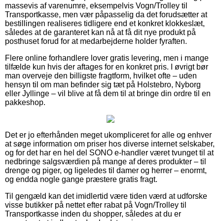
massevis af varenumre, eksempelvis Vogn/Trolley til
Transportkasse, men vær påpasselig da det forudsætter at
bestillingen realiseres tidligere end et konkret klokkeslæt,
således at de garanteret kan nå at få dit nye produkt på
posthuset forud for at medarbejderne holder fyraften.
Flere online forhandlere lover gratis levering, men i mange
tilfælde kun hvis der aftages for en konkret pris. I øvrigt bør
man overveje den billigste fragtform, hvilket ofte – uden
hensyn til om man befinder sig tæt på Holstebro, Nyborg
eller Jyllinge – vil blive at få dem til at bringe din ordre til en
pakkeshop.
Det er jo efterhånden meget ukompliceret for alle og enhver
at søge information om priser hos diverse internet selskaber,
og for det har en hel del SONO e-handler været tvunget til at
nedbringe salgsværdien på mange af deres produkter – til
drenge og piger, og ligeledes til damer og herrer – enormt,
og endda nogle gange præstere gratis fragt.
Til gengæld kan det imidlertid være tiden værd at udforske
visse butikker på nettet efter rabat på Vogn/Trolley til
Transportkasse inden du shopper, således at du er