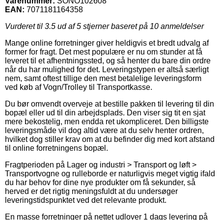
Varenummer:
SONO102608
EAN:
7071181164358
Vurderet til
3.5
ud af 5 stjerner baseret på
10
anmeldelser
Mange online forretninger giver heldigvis et bredt udvalg af
former for fragt. Det mest populære er nu om stunder at få
leveret til et afhentningssted, og så henter du bare din ordre
når du har mulighed for det. Leveringstypen er altså særligt
nem, samt oftest tillige den mest betalelige leveringsform
ved køb af Vogn/Trolley til Transportkasse.
Du bør omvendt overveje at bestille pakken til levering til din
bopæl eller ud til din arbejdsplads. Den viser sig tit en sjat
mere bekostelig, men endda ret ukompliceret. Den billigste
leveringsmåde vil dog altid være at du selv henter ordren,
hvilket dog stiller krav om at du befinder dig med kort afstand
til online forretningens bopæl.
Fragtperioden på Lager og industri > Transport og løft >
Transportvogne og rulleborde er naturligvis meget vigtig ifald
du har behov for dine nye produkter om få sekunder, så
herved er det rigtig meningsfuldt at du undersøger
leveringstidspunktet ved det relevante produkt.
En masse forretninger på nettet udlover 1 dags levering på