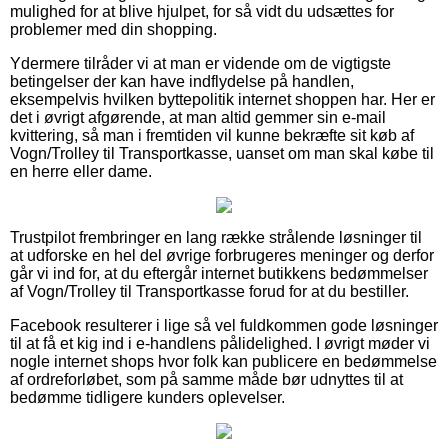
mulighed for at blive hjulpet, for så vidt du udsættes for
problemer med din shopping.
Ydermere tilråder vi at man er vidende om de vigtigste
betingelser der kan have indflydelse på handlen,
eksempelvis hvilken byttepolitik internet shoppen har. Her er
det i øvrigt afgørende, at man altid gemmer sin e-mail
kvittering, så man i fremtiden vil kunne bekræfte sit køb af
Vogn/Trolley til Transportkasse, uanset om man skal købe til
en herre eller dame.
Trustpilot frembringer en lang række strålende løsninger til
at udforske en hel del øvrige forbrugeres meninger og derfor
går vi ind for, at du eftergår internet butikkens bedømmelser
af Vogn/Trolley til Transportkasse forud for at du bestiller.
Facebook resulterer i lige så vel fuldkommen gode løsninger
til at få et kig ind i e-handlens pålidelighed. I øvrigt møder vi
nogle internet shops hvor folk kan publicere en bedømmelse
af ordreforløbet, som på samme måde bør udnyttes til at
bedømme tidligere kunders oplevelser.