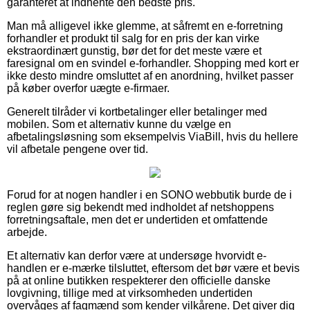
garanteret at indhente den bedste pris.
Man må alligevel ikke glemme, at såfremt en e-forretning
forhandler et produkt til salg for en pris der kan virke
ekstraordinært gunstig, bør det for det meste være et
faresignal om en svindel e-forhandler. Shopping med kort er
ikke desto mindre omsluttet af en anordning, hvilket passer
på køber overfor uægte e-firmaer.
Generelt tilråder vi kortbetalinger eller betalinger med
mobilen. Som et alternativ kunne du vælge en
afbetalingsløsning som eksempelvis ViaBill, hvis du hellere
vil afbetale pengene over tid.
Forud for at nogen handler i en SONO webbutik burde de i
reglen gøre sig bekendt med indholdet af netshoppens
forretningsaftale, men det er undertiden et omfattende
arbejde.
Et alternativ kan derfor være at undersøge hvorvidt e-
handlen er e-mærke tilsluttet, eftersom det bør være et bevis
på at online butikken respekterer den officielle danske
lovgivning, tillige med at virksomheden undertiden
overvåges af fagmænd som kender vilkårene. Det giver dig