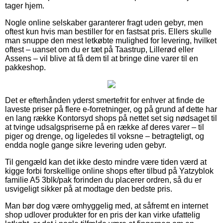
tager hjem.
Nogle online selskaber garanterer fragt uden gebyr, men
oftest kun hvis man bestiller for en fastsat pris. Ellers skulle
man snuppe den mest letkøbte mulighed for levering, hvilket
oftest – uanset om du er tæt på Taastrup, Lillerød eller
Assens – vil blive at få dem til at bringe dine varer til en
pakkeshop.
Det er efterhånden yderst smertefrit for enhver at finde de
laveste priser på flere e-forretninger, og på grund af dette har
en lang række Kontorsyd shops på nettet set sig nødsaget til
at tvinge udsalgspriserne på en række af deres varer – til
piger og drenge, og ligeledes til voksne – betragteligt, og
endda nogle gange sikre levering uden gebyr.
Til gengæld kan det ikke desto mindre være tiden værd at
kigge forbi forskellige online shops efter tilbud på Yatzyblok
familie A5 3blk/pak forinden du placerer ordren, så du er
usvigeligt sikker på at modtage den bedste pris.
Man bør dog være omhyggelig med, at såfremt en internet
shop udlover produkter for en pris der kan virke ufattelig