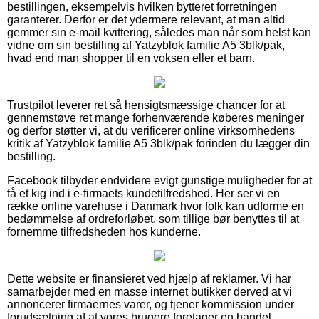
bestillingen, eksempelvis hvilken bytteret forretningen
garanterer. Derfor er det ydermere relevant, at man altid
gemmer sin e-mail kvittering, således man når som helst kan
vidne om sin bestilling af Yatzyblok familie A5 3blk/pak,
hvad end man shopper til en voksen eller et barn.
Trustpilot leverer ret så hensigtsmæssige chancer for at
gennemstøve ret mange forhenværende køberes meninger
og derfor støtter vi, at du verificerer online virksomhedens
kritik af Yatzyblok familie A5 3blk/pak forinden du lægger din
bestilling.
Facebook tilbyder endvidere evigt gunstige muligheder for at
få et kig ind i e-firmaets kundetilfredshed. Her ser vi en
række online varehuse i Danmark hvor folk kan udforme en
bedømmelse af ordreforløbet, som tillige bør benyttes til at
fornemme tilfredsheden hos kunderne.
Dette website er finansieret ved hjælp af reklamer. Vi har
samarbejder med en masse internet butikker derved at vi
annoncerer firmaernes varer, og tjener kommission under
forudsætning af at vores brugere foretager en handel.