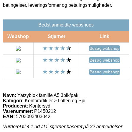
betingelser, leveringsformer og betalingsmuligheder.
Bedst anmeldte webshops
Webshop
Stjerner
Link
Besøg webshop
Besøg webshop
Besøg webshop
Navn:
Yatzyblok familie A5 3blk/pak
Kategori:
Kontorartikler > Lotteri og Spil
Producent:
Kontorsyd
Varenummer:
P1450212
EAN:
5703093403042
Vurderet til
4.1
ud af 5 stjerner baseret på
32
anmeldelser