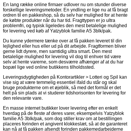
En lang række online firmaer udlover nu om stunder diverse
forskellige leveringsmetoder. En yndling er lige nu at få bragt
ordren til en pakkeshop, så du selv har mulighed for at hente
de købte produkter når du har tid. Fragttypen er jo ultra
problemfri, og typisk ligeledes den mest betalelige mulighed
for levering ved køb af Yatzyblok familie A5 3blk/pak.
Du kunne ydermere tænke over at få pakken leveret til din
lejlighed eller hus eller ud på dit arbejde. Fragtformen bliver
gerne lidt dyrere, men samtidig ultra smart. Den mest
betalelige mulighed for levering vil dog til enhver tid være
selv at hente varerne, som desværre afhænger af at du har
bopæl lige ved online butikkens tilholdssted.
Leveringsdygtigheden på Kontorartikler > Lotteri og Spil kan
vise sig at være temmelig essentiel ifald du står og skal
bruge produkterne om et øjeblik, så med det formål er det
helt på sin plads at vi studerer tidshorisonten for levering for
den relevante vare.
En masse internet butikker lover levering efter en enkelt
hverdag på de fleste af deres varer, eksempelvis Yatzyblok
familie A5 3blk/pak, som dog stiller krav om at bestillingen
placeres forinden et angivent klokkeslæt, så at de garanteret
kan nå at få pakken afsendt forinden pakkemedarbejderne