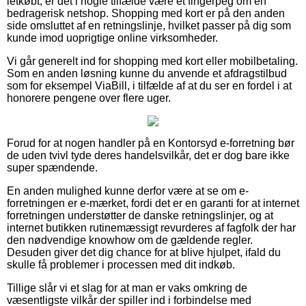
letkøbt, er det i nogle tilfælde være et fingerpeg om en
bedragerisk netshop. Shopping med kort er på den anden
side omsluttet af en retningslinje, hvilket passer på dig som
kunde imod uoprigtige online virksomheder.
Vi går generelt ind for shopping med kort eller mobilbetaling.
Som en anden løsning kunne du anvende et afdragstilbud
som for eksempel ViaBill, i tilfælde af at du ser en fordel i at
honorere pengene over flere uger.
Forud for at nogen handler på en Kontorsyd e-forretning bør
de uden tvivl tyde deres handelsvilkår, det er dog bare ikke
super spændende.
En anden mulighed kunne derfor være at se om e-
forretningen er e-mærket, fordi det er en garanti for at internet
forretningen understøtter de danske retningslinjer, og at
internet butikken rutinemæssigt revurderes af fagfolk der har
den nødvendige knowhow om de gældende regler.
Desuden giver det dig chance for at blive hjulpet, ifald du
skulle få problemer i processen med dit indkøb.
Tillige slår vi et slag for at man er vaks omkring de
væsentligste vilkår der spiller ind i forbindelse med