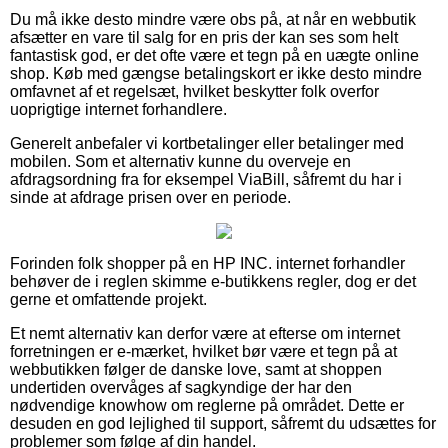
Du må ikke desto mindre være obs på, at når en webbutik
afsætter en vare til salg for en pris der kan ses som helt
fantastisk god, er det ofte være et tegn på en uægte online
shop. Køb med gængse betalingskort er ikke desto mindre
omfavnet af et regelsæt, hvilket beskytter folk overfor
uoprigtige internet forhandlere.
Generelt anbefaler vi kortbetalinger eller betalinger med
mobilen. Som et alternativ kunne du overveje en
afdragsordning fra for eksempel ViaBill, såfremt du har i
sinde at afdrage prisen over en periode.
Forinden folk shopper på en HP INC. internet forhandler
behøver de i reglen skimme e-butikkens regler, dog er det
gerne et omfattende projekt.
Et nemt alternativ kan derfor være at efterse om internet
forretningen er e-mærket, hvilket bør være et tegn på at
webbutikken følger de danske love, samt at shoppen
undertiden overvåges af sagkyndige der har den
nødvendige knowhow om reglerne på området. Dette er
desuden en god lejlighed til support, såfremt du udsættes for
problemer som følge af din handel.