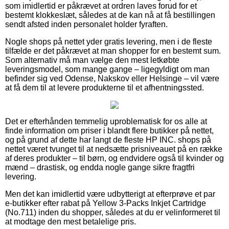
som imidlertid er påkrævet at ordren laves forud for et
bestemt klokkeslæt, således at de kan nå at få bestillingen
sendt afsted inden personalet holder fyraften.
Nogle shops på nettet yder gratis levering, men i de fleste
tilfælde er det påkrævet at man shopper for en bestemt sum.
Som alternativ må man vælge den mest letkøbte
leveringsmodel, som mange gange – ligegyldigt om man
befinder sig ved Odense, Nakskov eller Helsinge – vil være
at få dem til at levere produkterne til et afhentningssted.
Det er efterhånden temmelig uproblematisk for os alle at
finde information om priser i blandt flere butikker på nettet,
og på grund af dette har langt de fleste HP INC. shops på
nettet været tvunget til at nedsætte prisniveauet på en række
af deres produkter – til børn, og endvidere også til kvinder og
mænd – drastisk, og endda nogle gange sikre fragtfri
levering.
Men det kan imidlertid være udbytterigt at efterprøve et par
e-butikker efter rabat på Yellow 3-Packs Inkjet Cartridge
(No.711) inden du shopper, således at du er velinformeret til
at modtage den mest betalelige pris.