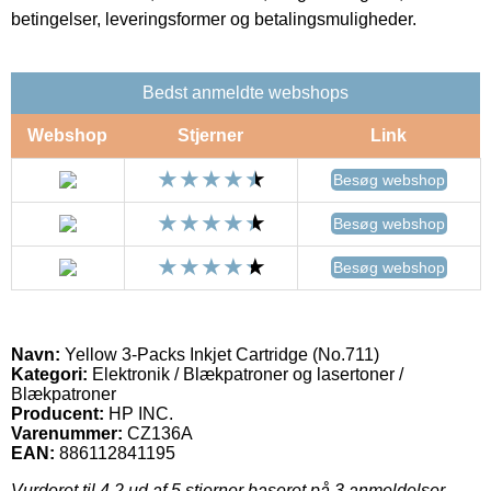
betingelser, leveringsformer og betalingsmuligheder.
Bedst anmeldte webshops
Webshop
Stjerner
Link
Besøg webshop
Besøg webshop
Besøg webshop
Navn:
Yellow 3-Packs Inkjet Cartridge (No.711)
Kategori:
Elektronik / Blækpatroner og lasertoner /
Blækpatroner
Producent:
HP INC.
Varenummer:
CZ136A
EAN:
886112841195
Vurderet til
4.2
ud af 5 stjerner baseret på
3
anmeldelser