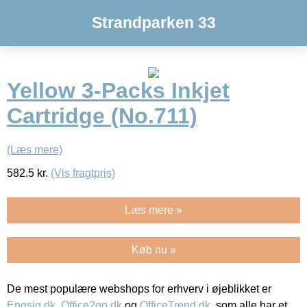
Strandparken 33
Yellow 3-Packs Inkjet
Cartridge (No.711)
(Læs mere)
582.5
kr.
(Vis fragtpris)
Læs mere »
Køb nu »
De mest populære webshops for erhverv i øjeblikket er
Engsig.dk
,
Office2go.dk
og
OfficeTrend.dk
, som alle har et