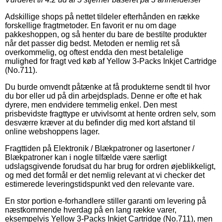
Adskillige shops på nettet tildeler efterhånden en række
forskellige fragtmetoder. En favorit er nu om dage
pakkeshoppen, og så henter du bare de bestilte produkter
når det passer dig bedst. Metoden er nemlig ret så
overkommelig, og oftest endda den mest betalelige
mulighed for fragt ved køb af Yellow 3-Packs Inkjet Cartridge
(No.711).
Du burde omvendt påtænke at få produkterne sendt til hvor
du bor eller ud på din arbejdsplads. Denne er ofte et hak
dyrere, men endvidere temmelig enkel. Den mest
prisbevidste fragttype er utvivlsomt at hente ordren selv, som
desværre kræver at du befinder dig med kort afstand til
online webshoppens lager.
Fragttiden på Elektronik / Blækpatroner og lasertoner /
Blækpatroner kan i nogle tilfælde være særligt
udslagsgivende forudsat du har brug for ordren øjeblikkeligt,
og med det formål er det nemlig relevant at vi checker det
estimerede leveringstidspunkt ved den relevante vare.
En stor portion e-forhandlere stiller garanti om levering på
næstkommende hverdag på en lang række varer,
eksempelvis Yellow 3-Packs Inkjet Cartridge (No.711), men