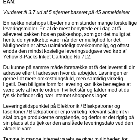
EAN:
Vurderet til
3.7
ud af 5 stjerner baseret på
45
anmeldelser
En række netshops tilbyder nu om stunder mange forskellige
leveringsmidler. En af de mest benyttede er i dag at få
afleveret pakken hos en pakkeshop, som gør det muligt at
hente de nyindkøbte varer når der er mulighed for det.
Muligheden er altså ualmindeligt overkommelig, og oftest
endda den mindst kostelige leveringsudgave ved køb af
Yellow 3-Packs Inkjet Cartridge No.712.
Du kunne på samme måde foretrække at få det leveret til din
adresse eller til adressen hvor du arbejder. Løsningen er
gerne lidt mere omkostningsfuld, men samtidig virkelig
ligetil. Den billigste form for levering kan ikke benægtes at
være selv at hente ordren, hvilket står og falder med at du
fysisk befinder dig nær internet shoppens lager.
Leveringstidspunktet på Elektronik / Blækpatroner og
lasertoner / Blækpatroner er jo virkelig relevant såfremt vi
skal bruge produkterne omgående, og derfor er det rigtig på
sin plads at du tjekker den anslåede leveringsdato ved den
aktuelle vare.
Temmelig mange internet varehuse giver muligheden for