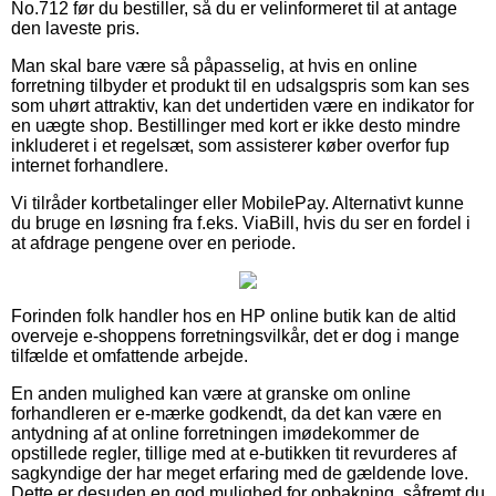
No.712 før du bestiller, så du er velinformeret til at antage
den laveste pris.
Man skal bare være så påpasselig, at hvis en online
forretning tilbyder et produkt til en udsalgspris som kan ses
som uhørt attraktiv, kan det undertiden være en indikator for
en uægte shop. Bestillinger med kort er ikke desto mindre
inkluderet i et regelsæt, som assisterer køber overfor fup
internet forhandlere.
Vi tilråder kortbetalinger eller MobilePay. Alternativt kunne
du bruge en løsning fra f.eks. ViaBill, hvis du ser en fordel i
at afdrage pengene over en periode.
Forinden folk handler hos en HP online butik kan de altid
overveje e-shoppens forretningsvilkår, det er dog i mange
tilfælde et omfattende arbejde.
En anden mulighed kan være at granske om online
forhandleren er e-mærke godkendt, da det kan være en
antydning af at online forretningen imødekommer de
opstillede regler, tillige med at e-butikken tit revurderes af
sagkyndige der har meget erfaring med de gældende love.
Dette er desuden en god mulighed for opbakning, såfremt du