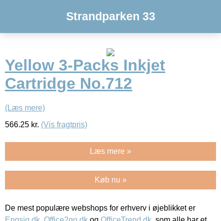
Strandparken 33
Yellow 3-Packs Inkjet
Cartridge No.712
(Læs mere)
566.25
kr.
(Vis fragtpris)
Læs mere »
Køb nu »
De mest populære webshops for erhverv i øjeblikket er
Engsig.dk
,
Office2go.dk
og
OfficeTrend.dk
, som alle har et