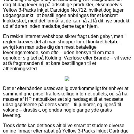
dag-til-dag levering på adskillige produkter, eksempelvis
Yellow 3-Packs Inkjet Cartridge No.712, hvilket dog tager
udgangspunkt i at bestillingen anbringes før et konkret
klokkeslæt, med det formål at de kan nå at få dit nye produkt
ud af døren inden medarbejderne tager hjem.
En række internet webshops sikrer fragt uden gebyr, men i
reglen kræves det at man shopper for et konkret beløb. I
øvrigt kan man udse dig den mest betalelige
leveringsmetode, som ofte – uden hensyn til om man
opholder sig tæt på Kolding, Værløse eller Brande – vil være
at få fragtmanden til at køre bestillingen til et
afhentningssted.
Det er efterhånden usædvanlig overkommeligt for enhver at
sammenligne priser fra forskellige internet outlets, og så har
masser af HP netbutikker set sig nødsaget til at nedsætte
udsalgspriserne på deres varer – til juniorer, og ligeså til
voksne – drastisk, og endda nogle gange yde gratis
levering.
Trods dette kan det trods alt blive smart at studere diverse
online firmaer efter rabat på Yellow 3-Packs Inkjet Cartridge