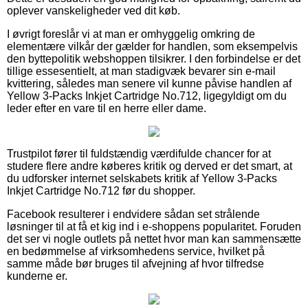
oplever vanskeligheder ved dit køb.
I øvrigt foreslår vi at man er omhyggelig omkring de
elementære vilkår der gælder for handlen, som eksempelvis
den byttepolitik webshoppen tilsikrer. I den forbindelse er det
tillige essesentielt, at man stadigvæk bevarer sin e-mail
kvittering, således man senere vil kunne påvise handlen af
Yellow 3-Packs Inkjet Cartridge No.712, ligegyldigt om du
leder efter en vare til en herre eller dame.
Trustpilot fører til fuldstændig værdifulde chancer for at
studere flere andre køberes kritik og derved er det smart, at
du udforsker internet selskabets kritik af Yellow 3-Packs
Inkjet Cartridge No.712 før du shopper.
Facebook resulterer i endvidere sådan set strålende
løsninger til at få et kig ind i e-shoppens popularitet. Foruden
det ser vi nogle outlets på nettet hvor man kan sammensætte
en bedømmelse af virksomhedens service, hvilket på
samme måde bør bruges til afvejning af hvor tilfredse
kunderne er.