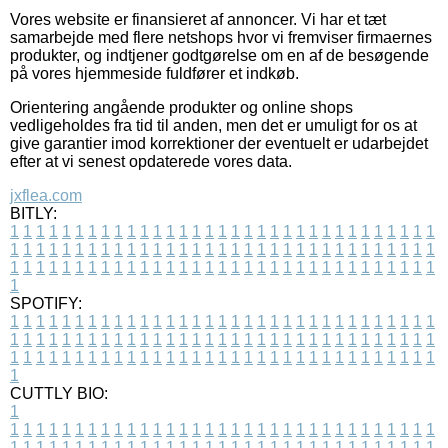
Vores website er finansieret af annoncer. Vi har et tæt
samarbejde med flere netshops hvor vi fremviser firmaernes
produkter, og indtjener godtgørelse om en af de besøgende
på vores hjemmeside fuldfører et indkøb.
Orientering angående produkter og online shops
vedligeholdes fra tid til anden, men det er umuligt for os at
give garantier imod korrektioner der eventuelt er udarbejdet
efter at vi senest opdaterede vores data.
jxflea.com
BITLY:
1
1
1
1
1
1
1
1
1
1
1
1
1
1
1
1
1
1
1
1
1
1
1
1
1
1
1
1
1
1
1
1
1
1
1
1
1
1
1
1
1
1
1
1
1
1
1
1
1
1
1
1
1
1
1
1
1
1
1
1
1
1
1
1
1
1
1
1
1
1
1
1
1
1
1
1
1
1
1
1
1
1
1
1
1
1
1
1
1
1
1
1
1
1
1
1
1
1
1
1
SPOTIFY:
1
1
1
1
1
1
1
1
1
1
1
1
1
1
1
1
1
1
1
1
1
1
1
1
1
1
1
1
1
1
1
1
1
1
1
1
1
1
1
1
1
1
1
1
1
1
1
1
1
1
1
1
1
1
1
1
1
1
1
1
1
1
1
1
1
1
1
1
1
1
1
1
1
1
1
1
1
1
1
1
1
1
1
1
1
1
1
1
1
1
1
1
1
1
1
1
1
1
1
1
CUTTLY BIO:
1
1
1
1
1
1
1
1
1
1
1
1
1
1
1
1
1
1
1
1
1
1
1
1
1
1
1
1
1
1
1
1
1
1
1
1
1
1
1
1
1
1
1
1
1
1
1
1
1
1
1
1
1
1
1
1
1
1
1
1
1
1
1
1
1
1
1