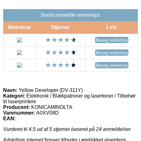
Bedst anmeldte webshops
Webshop
Stjerner
Link
Besøg webshop
Besøg webshop
Besøg webshop
Navn:
Yellow Developer (DV-311Y)
Kategori:
Elektronik / Blækpatroner og lasertoner / Tilbehør
til laserprintere
Producent:
KONICAMINOLTA
Varenummer:
A0XV08D
EAN:
Vurderet til
4.5
ud af 5 stjerner baseret på
24
anmeldelser
Adskillige internet firmaer tilbyder i øjeblikket alverdens