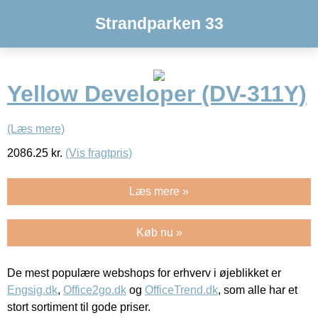
Strandparken 33
Yellow Developer (DV-311Y)
(Læs mere)
2086.25
kr.
(Vis fragtpris)
Læs mere »
Køb nu »
De mest populære webshops for erhverv i øjeblikket er
Engsig.dk
,
Office2go.dk
og
OfficeTrend.dk
, som alle har et
stort sortiment til gode priser.