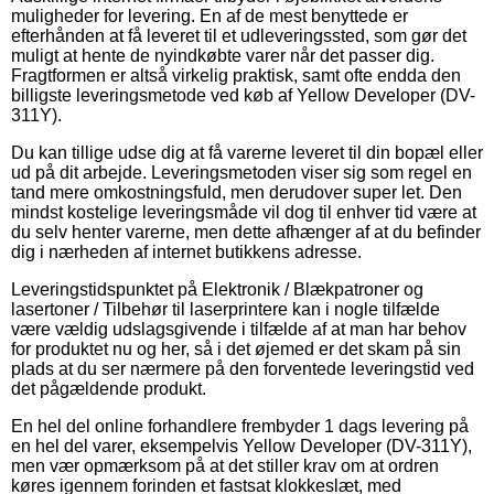
muligheder for levering. En af de mest benyttede er
efterhånden at få leveret til et udleveringssted, som gør det
muligt at hente de nyindkøbte varer når det passer dig.
Fragtformen er altså virkelig praktisk, samt ofte endda den
billigste leveringsmetode ved køb af Yellow Developer (DV-
311Y).
Du kan tillige udse dig at få varerne leveret til din bopæl eller
ud på dit arbejde. Leveringsmetoden viser sig som regel en
tand mere omkostningsfuld, men derudover super let. Den
mindst kostelige leveringsmåde vil dog til enhver tid være at
du selv henter varerne, men dette afhænger af at du befinder
dig i nærheden af internet butikkens adresse.
Leveringstidspunktet på Elektronik / Blækpatroner og
lasertoner / Tilbehør til laserprintere kan i nogle tilfælde
være vældig udslagsgivende i tilfælde af at man har behov
for produktet nu og her, så i det øjemed er det skam på sin
plads at du ser nærmere på den forventede leveringstid ved
det pågældende produkt.
En hel del online forhandlere frembyder 1 dags levering på
en hel del varer, eksempelvis Yellow Developer (DV-311Y),
men vær opmærksom på at det stiller krav om at ordren
køres igennem forinden et fastsat klokkeslæt, med