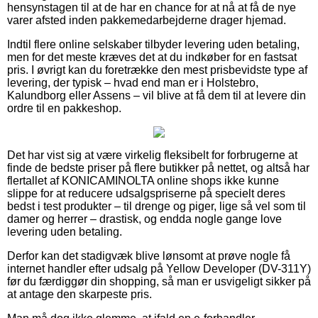
hensynstagen til at de har en chance for at nå at få de nye
varer afsted inden pakkemedarbejderne drager hjemad.
Indtil flere online selskaber tilbyder levering uden betaling,
men for det meste kræves det at du indkøber for en fastsat
pris. I øvrigt kan du foretrække den mest prisbevidste type af
levering, der typisk – hvad end man er i Holstebro,
Kalundborg eller Assens – vil blive at få dem til at levere din
ordre til en pakkeshop.
Det har vist sig at være virkelig fleksibelt for forbrugerne at
finde de bedste priser på flere butikker på nettet, og altså har
flertallet af KONICAMINOLTA online shops ikke kunne
slippe for at reducere udsalgspriserne på specielt deres
bedst i test produkter – til drenge og piger, lige så vel som til
damer og herrer – drastisk, og endda nogle gange love
levering uden betaling.
Derfor kan det stadigvæk blive lønsomt at prøve nogle få
internet handler efter udsalg på Yellow Developer (DV-311Y)
før du færdiggør din shopping, så man er usvigeligt sikker på
at antage den skarpeste pris.