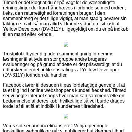
Tilmed er det klogt at du er på vagt for de væsentligste
retningslinjer der kan håndhæves i forbindelse med ordren,
f.eks. den returrettighed forretningen bruger. I den
sammenhæng er det tillige vigtigt, at man stadig bevarer sin
faktura e-mail, så man altid vil kunne vidne om sit køb af
Yellow Developer (DV-311Y), ligegyldigt om du er på indkøb
til en mand eller kvinde.
Trustpilot tilbyder dig uden sammenligning fornemme
løsninger til at tyde en stor gruppe andre brugeres
evalueringer og på grund af dette er det prisværdigt, at du
udforsker internet butikkens ratings af Yellow Developer
(DV-311Y) forinden du handler.
Facebook fører til desuden tilpas fordelagtige genveje til at
få et kig ind i online webshoppens kundetilfredshed. Tilmed
ser vi nogle internet shops hvor man kan sammensætte en
bedømmelse af deres køb, hvilket lige så vel burde drages
fordel af til at få et indblik i kundernes tilfredshed.
Vores side er annoncefinansieret. Vi hjælper nogle
forskellige webbutikker når vi publicerer butikkernes tilbud,