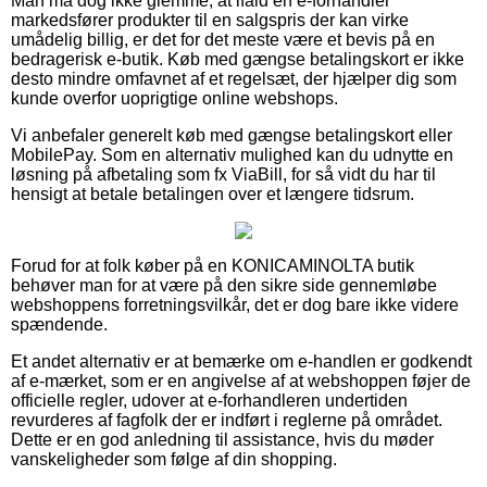
Man må dog ikke glemme, at ifald en e-forhandler
markedsfører produkter til en salgspris der kan virke
umådelig billig, er det for det meste være et bevis på en
bedragerisk e-butik. Køb med gængse betalingskort er ikke
desto mindre omfavnet af et regelsæt, der hjælper dig som
kunde overfor uoprigtige online webshops.
Vi anbefaler generelt køb med gængse betalingskort eller
MobilePay. Som en alternativ mulighed kan du udnytte en
løsning på afbetaling som fx ViaBill, for så vidt du har til
hensigt at betale betalingen over et længere tidsrum.
Forud for at folk køber på en KONICAMINOLTA butik
behøver man for at være på den sikre side gennemløbe
webshoppens forretningsvilkår, det er dog bare ikke videre
spændende.
Et andet alternativ er at bemærke om e-handlen er godkendt
af e-mærket, som er en angivelse af at webshoppen føjer de
officielle regler, udover at e-forhandleren undertiden
revurderes af fagfolk der er indført i reglerne på området.
Dette er en god anledning til assistance, hvis du møder
vanskeligheder som følge af din shopping.