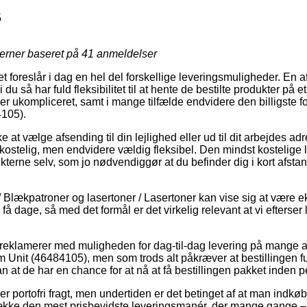
5
jerner baseret på
41
anmeldelser
t foreslår i dag en hel del forskellige leveringsmuligheder. En 
du så har fuld fleksibilitet til at hente de bestilte produkter på et 
 ukompliceret, samt i mange tilfælde endvidere den billigste fo
105).
 at vælge afsending til din lejlighed eller ud til dit arbejdes ad
ekostelig, men endvidere vældig fleksibel. Den mindst kostelige
kterne selv, som jo nødvendiggør at du befinder dig i kort afstan
/ Blækpatroner og lasertoner / Lasertoner kan vise sig at være eks
 få dage, så med det formål er det virkelig relevant at vi efterse
r reklamerer med muligheden for dag-til-dag levering på mange 
Unit (46484105), men som trods alt påkræver at bestillingen f
 at de har en chance for at nå at få bestillingen pakket inden pe
ver portofri fragt, men undertiden er det betinget af at man indkø
kke den mest prisbevidste leveringsmanér, der mange gange –