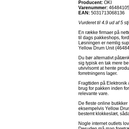
Producent:
OKI
Varenummer:
4648410
EAN:
5031713068136
Vurderet til
4.9
ud af 5 st
En række firmaer på nette
til dags pakkeshops, fordi 
Løsningen er nemlig super
Yellow Drum Unit (46484
Du bør alternativt påtænke
sig typisk en tak mere b
utvivlsomt at hente produ
forretningens lager.
Fragttiden på Elektronik 
brug for pakken inden for
relevante vare.
De fleste online butikke
eksempelvis Yellow Drum 
bestemt klokkeslæt, sådan
Nogle internet outlets lo
Desuden må man foretræ