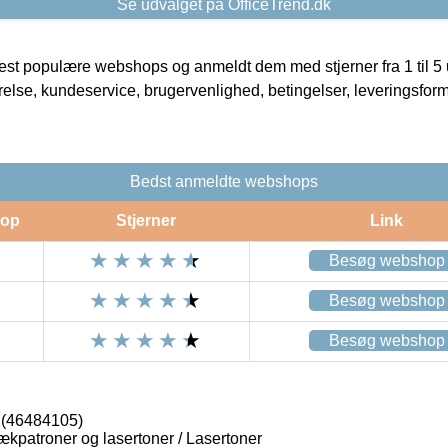
Se udvalget på OfficeTrend.dk
t populære webshops og anmeldt dem med stjerner fra 1 til 5 ud
rrelse, kundeservice, brugervenlighed, betingelser, leveringsfor
Bedst anmeldte webshops
op
Stjerner
Link
Besøg webshop
Besøg webshop
Besøg webshop
 (46484105)
lækpatroner og lasertoner / Lasertoner