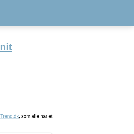
nit
eTrend.dk
, som alle har et