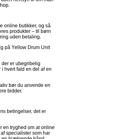
shop.
ge online butikker, og så
res produkter – til børn
ring uden betaling.
salg på Yellow Drum Unit
s der er ubegribelig
 i hvert fald en del af en
nativ bør du anvende en
ere bidder.
s betingelser, det er
er en tryghed om at online
af specialister som har
r en hjælpende hånd,