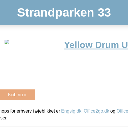
Strandparken 33
Yellow Drum U
Køb nu »
ps for erhverv i øjeblikket er
Engsig.dk
,
Office2go.dk
og
Offic
iser.