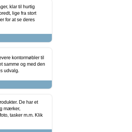
, klar til hurtig
edt, lige fra stort
er for at se deres
evere kontormøbler til
 det samme og med den
es udvalg.
rodukter. De har et
og mærker,
foto, tasker m.m. Klik