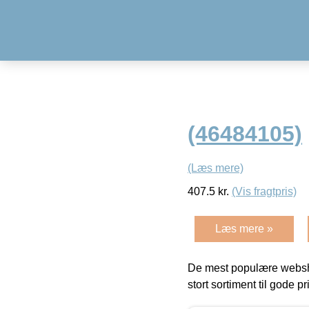
(46484105)
(Læs mere)
407.5
kr.
(Vis fragtpris)
Læs mere »
De mest populære websho
stort sortiment til gode pr