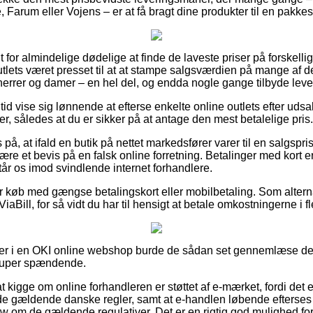
 Farum eller Vojens – er at få bragt dine produkter til en pakke
t for almindelige dødelige at finde de laveste priser på forskelli
utlets været presset til at at stampe salgsværdien på mange af de
 herrer og damer – en hel del, og endda nogle gange tilbyde leve
n tid vise sig lønnende at efterse enkelte online outlets efter ud
, således at du er sikker på at antage den mest betalelige pris.
på, at ifald en butik på nettet markedsfører varer til en salgspri
være et bevis på en falsk online forretning. Betalinger med kort er
tår os imod svindlende internet forhandlere.
 for køb med gængse betalingskort eller mobilbetaling. Som alter
ViaBill, for så vidt du har til hensigt at betale omkostningerne i fl
ler i en OKI online webshop burde de sådan set gennemlæse den
super spændende.
kigge om online forhandleren er støttet af e-mærket, fordi det 
e gældende danske regler, samt at e-handlen løbende efterses 
om de gældende regulativer. Det er en rigtig god mulighed fo