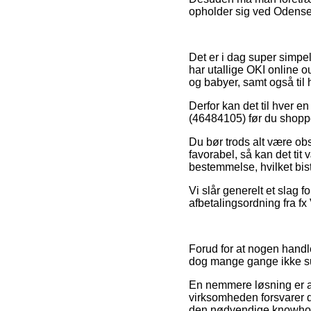
opholder sig ved Odense,
Det er i dag super simpel
har utallige OKI online o
og babyer, samt også til
Derfor kan det til hver e
(46484105) før du shopper
Du bør trods alt være obs 
favorabel, så kan det tit 
bestemmelse, hvilket bis
Vi slår generelt et slag
afbetalingsordning fra fx 
Forud for at nogen hand
dog mange gange ikke 
En nemmere løsning er at 
virksomheden forsvarer d
den nødvendige knowhow 