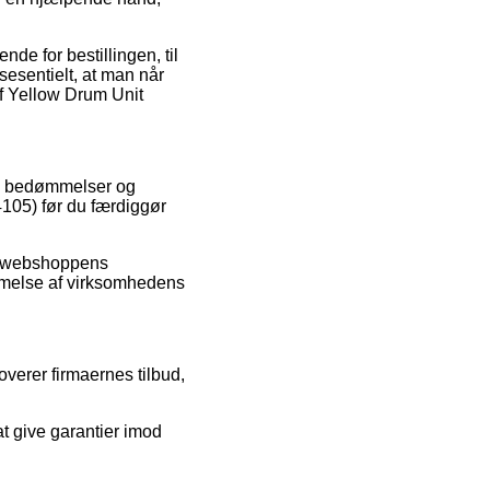
de for bestillingen, til
ssesentielt, at man når
af Yellow Drum Unit
res bedømmelser og
4105) før du færdiggør
ne webshoppens
mmelse af virksomhedens
verer firmaernes tilbud,
at give garantier imod