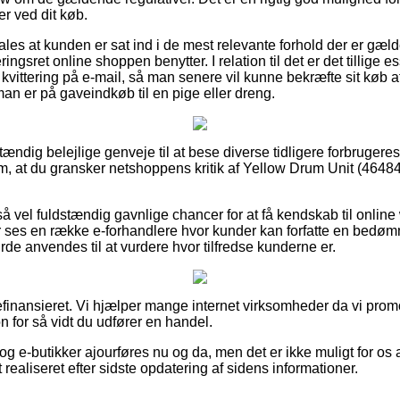
r ved dit køb.
les at kunden er sat ind i de mest relevante forhold der er gælden
ngsret online shoppen benytter. I relation til det er det tillige e
kvittering på e-mail, så man senere vil kunne bekræfte sit køb 
n er på gaveindkøb til en pige eller dreng.
stændig belejlige genveje til at bese diverse tidligere forbruge
 om, at du gransker netshoppens kritik af Yellow Drum Unit (4648
å vel fuldstændig gavnlige chancer for at få kendskab til onli
 ses en række e-forhandlere hvor kunder kan forfatte en bedø
de anvendes til at vurdere hvor tilfredse kunderne er.
finansieret. Vi hjælper mange internet virksomheder da vi promo
 for så vidt du udfører en handel.
g e-butikker ajourføres nu og da, men det er ikke muligt for os 
 realiseret efter sidste opdatering af sidens informationer.