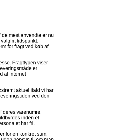
af de mest anvendte er nu
valgfrit tidspunkt.
rm for fragt ved køb af
resse. Fragttypen viser
 leveringsmåde er
d af internet
tremt aktuel ifald vi har
r leveringstiden ved den
af deres varenumre,
uldbyrdes inden et
rsonalet har fri.
ber for en konkret sum.
 uden hensyn til om man