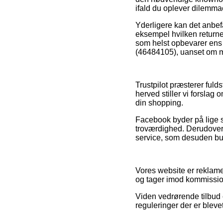
ifald du oplever dilemmae
Yderligere kan det anbefa
eksempel hvilken returneri
som helst opbevarer ens 
(46484105), uanset om ma
Trustpilot præsterer fuld
herved stiller vi forslag
din shopping.
Facebook byder på lige s
troværdighed. Derudover
service, som desuden bur
Vores website er reklame
og tager imod kommission
Viden vedrørende tilbud o
reguleringer der er blevet