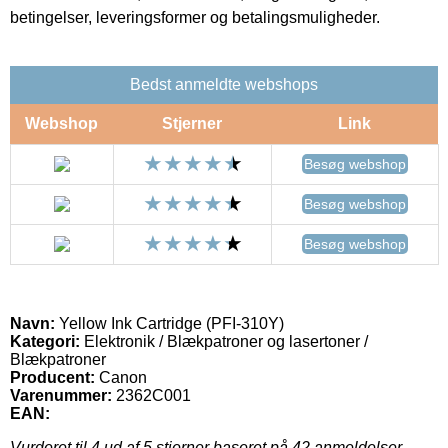
betingelser, leveringsformer og betalingsmuligheder.
Bedst anmeldte webshops
Webshop
Stjerner
Link
Besøg webshop
Besøg webshop
Besøg webshop
Navn:
Yellow Ink Cartridge (PFI-310Y)
Kategori:
Elektronik / Blækpatroner og lasertoner /
Blækpatroner
Producent:
Canon
Varenummer:
2362C001
EAN:
Vurderet til
4
ud af 5 stjerner baseret på
42
anmeldelser