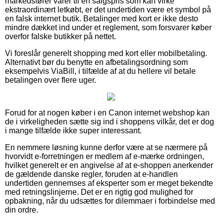
markedsfører varer til en salgspris som kan virke
ekstraordinært letkøbt, er det undertiden være et symbol på
en falsk internet butik. Betalinger med kort er ikke desto
mindre dækket ind under et reglement, som forsvarer køber
overfor falske butikker på nettet.
Vi foreslår generelt shopping med kort eller mobilbetaling.
Alternativt bør du benytte en afbetalingsordning som
eksempelvis ViaBill, i tilfælde af at du hellere vil betale
betalingen over flere uger.
Forud for at nogen køber i en Canon internet webshop kan
de i virkeligheden sætte sig ind i shoppens vilkår, det er dog
i mange tilfælde ikke super interessant.
En nemmere løsning kunne derfor være at se nærmere på
hvorvidt e-forretningen er medlem af e-mærke ordningen,
hvilket generelt er en angivelse af at e-shoppen anerkender
de gældende danske regler, foruden at e-handlen
undertiden gennemses af eksperter som er meget bekendte
med retningslinjerne. Det er en rigtig god mulighed for
opbakning, når du udsættes for dilemmaer i forbindelse med
din ordre.