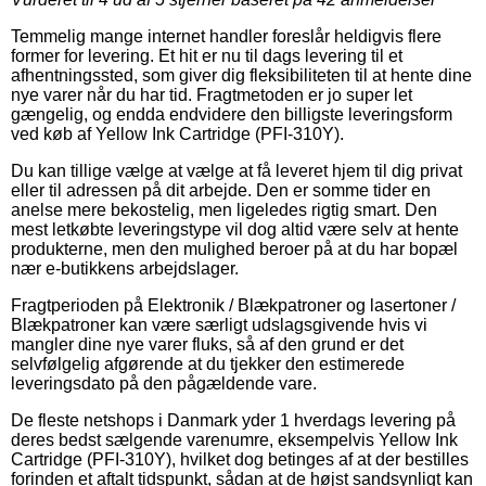
Temmelig mange internet handler foreslår heldigvis flere
former for levering. Et hit er nu til dags levering til et
afhentningssted, som giver dig fleksibiliteten til at hente dine
nye varer når du har tid. Fragtmetoden er jo super let
gængelig, og endda endvidere den billigste leveringsform
ved køb af Yellow Ink Cartridge (PFI-310Y).
Du kan tillige vælge at vælge at få leveret hjem til dig privat
eller til adressen på dit arbejde. Den er somme tider en
anelse mere bekostelig, men ligeledes rigtig smart. Den
mest letkøbte leveringstype vil dog altid være selv at hente
produkterne, men den mulighed beroer på at du har bopæl
nær e-butikkens arbejdslager.
Fragtperioden på Elektronik / Blækpatroner og lasertoner /
Blækpatroner kan være særligt udslagsgivende hvis vi
mangler dine nye varer fluks, så af den grund er det
selvfølgelig afgørende at du tjekker den estimerede
leveringsdato på den pågældende vare.
De fleste netshops i Danmark yder 1 hverdags levering på
deres bedst sælgende varenumre, eksempelvis Yellow Ink
Cartridge (PFI-310Y), hvilket dog betinges af at der bestilles
forinden et aftalt tidspunkt, sådan at de højst sandsynligt kan