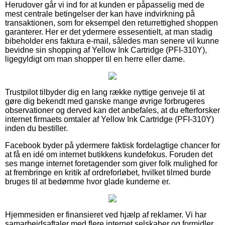
Herudover går vi ind for at kunden er påpasselig med de
mest centrale betingelser der kan have indvirkning på
transaktionen, som for eksempel den returrettighed shoppen
garanterer. Her er det ydermere essesentielt, at man stadig
bibeholder ens faktura e-mail, således man senere vil kunne
bevidne sin shopping af Yellow Ink Cartridge (PFI-310Y),
ligegyldigt om man shopper til en herre eller dame.
Trustpilot tilbyder dig en lang række nyttige genveje til at
gøre dig bekendt med ganske mange øvrige forbrugeres
observationer og derved kan det anbefales, at du efterforsker
internet firmaets omtaler af Yellow Ink Cartridge (PFI-310Y)
inden du bestiller.
Facebook byder på ydermere faktisk fordelagtige chancer for
at få en idé om internet butikkens kundefokus. Foruden det
ses mange internet foretagender som giver folk mulighed for
at frembringe en kritik af ordreforløbet, hvilket tilmed burde
bruges til at bedømme hvor glade kunderne er.
Hjemmesiden er finansieret ved hjælp af reklamer. Vi har
samarbejdsaftaler med flere internet selskaber og formidler