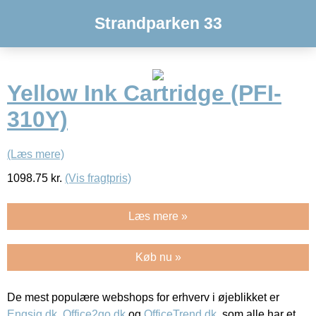
Strandparken 33
Yellow Ink Cartridge (PFI-
310Y)
(Læs mere)
1098.75
kr.
(Vis fragtpris)
Læs mere »
Køb nu »
De mest populære webshops for erhverv i øjeblikket er
Engsig.dk
,
Office2go.dk
og
OfficeTrend.dk
, som alle har et