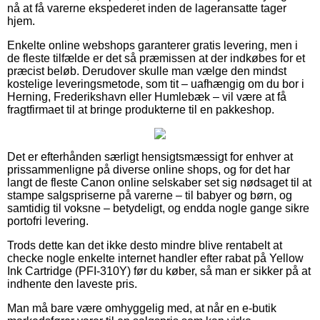
nå at få varerne ekspederet inden de lageransatte tager
hjem.
Enkelte online webshops garanterer gratis levering, men i
de fleste tilfælde er det så præmissen at der indkøbes for et
præcist beløb. Derudover skulle man vælge den mindst
kostelige leveringsmetode, som tit – uafhængig om du bor i
Herning, Frederikshavn eller Humlebæk – vil være at få
fragtfirmaet til at bringe produkterne til en pakkeshop.
Det er efterhånden særligt hensigtsmæssigt for enhver at
prissammenligne på diverse online shops, og for det har
langt de fleste Canon online selskaber set sig nødsaget til at
stampe salgspriserne på varerne – til babyer og børn, og
samtidig til voksne – betydeligt, og endda nogle gange sikre
portofri levering.
Trods dette kan det ikke desto mindre blive rentabelt at
checke nogle enkelte internet handler efter rabat på Yellow
Ink Cartridge (PFI-310Y) før du køber, så man er sikker på at
indhente den laveste pris.
Man må bare være omhyggelig med, at når en e-butik