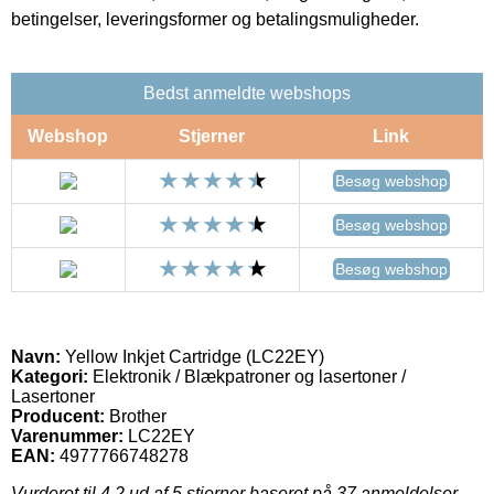
betingelser, leveringsformer og betalingsmuligheder.
Bedst anmeldte webshops
Webshop
Stjerner
Link
Besøg webshop
Besøg webshop
Besøg webshop
Navn:
Yellow Inkjet Cartridge (LC22EY)
Kategori:
Elektronik / Blækpatroner og lasertoner /
Lasertoner
Producent:
Brother
Varenummer:
LC22EY
EAN:
4977766748278
Vurderet til
4.2
ud af 5 stjerner baseret på
37
anmeldelser