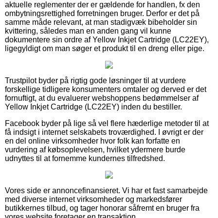
aktuelle reglementer der er gældende for handlen, fx den
ombytningsrettighed forretningen bruger. Derfor er det på
samme måde relevant, at man stadigvæk bibeholder sin
kvittering, således man en anden gang vil kunne
dokumentere sin ordre af Yellow Inkjet Cartridge (LC22EY),
ligegyldigt om man søger et produkt til en dreng eller pige.
Trustpilot byder på rigtig gode løsninger til at vurdere
forskellige tidligere konsumenters omtaler og derved er det
fornuftigt, at du evaluerer webshoppens bedømmelser af
Yellow Inkjet Cartridge (LC22EY) inden du bestiller.
Facebook byder på lige så vel flere hæderlige metoder til at
få indsigt i internet selskabets troværdighed. I øvrigt er der
en del online virksomheder hvor folk kan forfatte en
vurdering af købsoplevelsen, hvilket ydermere burde
udnyttes til at fornemme kundernes tilfredshed.
Vores side er annoncefinansieret. Vi har et fast samarbejde
med diverse internet virksomheder og markedsfører
butikkernes tilbud, og tager honorar såfremt en bruger fra
vores website foretager en transaktion.