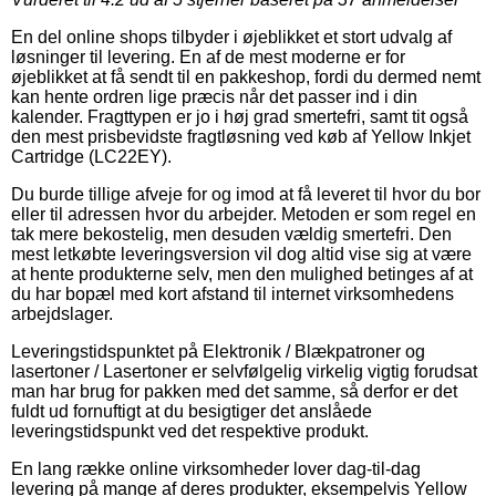
En del online shops tilbyder i øjeblikket et stort udvalg af
løsninger til levering. En af de mest moderne er for
øjeblikket at få sendt til en pakkeshop, fordi du dermed nemt
kan hente ordren lige præcis når det passer ind i din
kalender. Fragttypen er jo i høj grad smertefri, samt tit også
den mest prisbevidste fragtløsning ved køb af Yellow Inkjet
Cartridge (LC22EY).
Du burde tillige afveje for og imod at få leveret til hvor du bor
eller til adressen hvor du arbejder. Metoden er som regel en
tak mere bekostelig, men desuden vældig smertefri. Den
mest letkøbte leveringsversion vil dog altid vise sig at være
at hente produkterne selv, men den mulighed betinges af at
du har bopæl med kort afstand til internet virksomhedens
arbejdslager.
Leveringstidspunktet på Elektronik / Blækpatroner og
lasertoner / Lasertoner er selvfølgelig virkelig vigtig forudsat
man har brug for pakken med det samme, så derfor er det
fuldt ud fornuftigt at du besigtiger det anslåede
leveringstidspunkt ved det respektive produkt.
En lang række online virksomheder lover dag-til-dag
levering på mange af deres produkter, eksempelvis Yellow