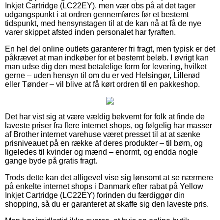
Inkjet Cartridge (LC22EY), men vær obs på at det tager
udgangspunkt i at ordren gennemføres før et bestemt
tidspunkt, med hensynstagen til at de kan nå at få de nye
varer skippet afsted inden personalet har fyraften.
En hel del online outlets garanterer fri fragt, men typisk er det
påkrævet at man indkøber for et bestemt beløb. I øvrigt kan
man udse dig den mest betalelige form for levering, hvilket
gerne – uden hensyn til om du er ved Helsingør, Lillerød
eller Tønder – vil blive at få kørt ordren til en pakkeshop.
Det har vist sig at være vældig bekvemt for folk at finde de
laveste priser fra flere internet shops, og følgelig har masser
af Brother internet varehuse været presset til at at sænke
prisniveauet på en række af deres produkter – til børn, og
ligeledes til kvinder og mænd – enormt, og endda nogle
gange byde på gratis fragt.
Trods dette kan det alligevel vise sig lønsomt at se nærmere
på enkelte internet shops i Danmark efter rabat på Yellow
Inkjet Cartridge (LC22EY) forinden du færdiggør din
shopping, så du er garanteret at skaffe sig den laveste pris.