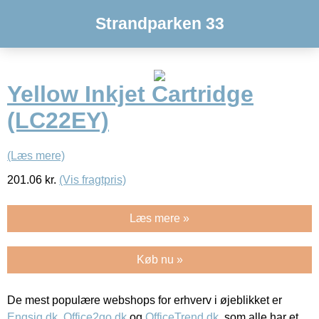
Strandparken 33
Yellow Inkjet Cartridge
(LC22EY)
(Læs mere)
201.06
kr.
(Vis fragtpris)
Læs mere »
Køb nu »
De mest populære webshops for erhverv i øjeblikket er
Engsig.dk
,
Office2go.dk
og
OfficeTrend.dk
, som alle har et