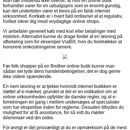
Man bør imidlertid ikke overse, at hvis en online butik
forhandler varer for en udsalgspris som er enormt gunstig,
kan det undertiden være et bevis på en falsk internet
virksomhed. Kortkøb er i hvert fald omfavnet af et regulativ,
hvilket sikrer dig imod snydagtige online shops.
Vi anbefaler generelt køb med kort eller betalinger med
mobilen. Alternativt kunne du drage fordel af en løsning på
afbetaling som for eksempel ViaBill, hvis du foretrækker at
honorere omkostningerne senere.
Før folk shopper på en Brother online butik kunne man
sådan set tyde dens handelsbetingelser, det er dog gerne
ikke videre spændende.
En nem løsning er at tjekke hvorvidt internet butikken er
støttet af e-mærket, grundet at det er en indikation om at
online virksomheden opfylder de danske regler, og at e-
forretningen en gang i mellem undersøges af specialister
som har ekspertise inden for reglerne. Desuden tilbydes du
mulighed for at få assistance, for så vidt du møder
dilemmaer ved din ordre.
For øvrigt er det prisværdigt at du er opmærksom på de mest