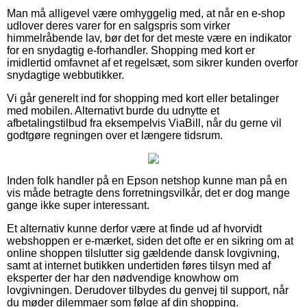
Man må alligevel være omhyggelig med, at når en e-shop
udlover deres varer for en salgspris som virker
himmelråbende lav, bør det for det meste være en indikator
for en snydagtig e-forhandler. Shopping med kort er
imidlertid omfavnet af et regelsæt, som sikrer kunden overfor
snydagtige webbutikker.
Vi går generelt ind for shopping med kort eller betalinger
med mobilen. Alternativt burde du udnytte et
afbetalingstilbud fra eksempelvis ViaBill, når du gerne vil
godtgøre regningen over et længere tidsrum.
Inden folk handler på en Epson netshop kunne man på en
vis måde betragte dens forretningsvilkår, det er dog mange
gange ikke super interessant.
Et alternativ kunne derfor være at finde ud af hvorvidt
webshoppen er e-mærket, siden det ofte er en sikring om at
online shoppen tilslutter sig gældende dansk lovgivning,
samt at internet butikken undertiden føres tilsyn med af
eksperter der har den nødvendige knowhow om
lovgivningen. Derudover tilbydes du genvej til support, når
du møder dilemmaer som følge af din shopping.