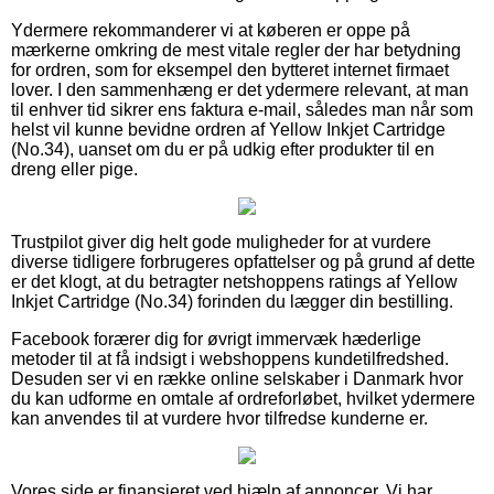
Ydermere rekommanderer vi at køberen er oppe på
mærkerne omkring de mest vitale regler der har betydning
for ordren, som for eksempel den bytteret internet firmaet
lover. I den sammenhæng er det ydermere relevant, at man
til enhver tid sikrer ens faktura e-mail, således man når som
helst vil kunne bevidne ordren af Yellow Inkjet Cartridge
(No.34), uanset om du er på udkig efter produkter til en
dreng eller pige.
Trustpilot giver dig helt gode muligheder for at vurdere
diverse tidligere forbrugeres opfattelser og på grund af dette
er det klogt, at du betragter netshoppens ratings af Yellow
Inkjet Cartridge (No.34) forinden du lægger din bestilling.
Facebook forærer dig for øvrigt immervæk hæderlige
metoder til at få indsigt i webshoppens kundetilfredshed.
Desuden ser vi en række online selskaber i Danmark hvor
du kan udforme en omtale af ordreforløbet, hvilket ydermere
kan anvendes til at vurdere hvor tilfredse kunderne er.
Vores side er finansieret ved hjælp af annoncer. Vi har