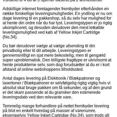
Adskillige internet foretagender frembyder efterhånden en
række forskellige leveringsmuligheder. En yndling er nu om
dage levering til en pakkeshop, så du selv har mulighed for
at hente din ordre når du har lyst. Leveringstypen er jo rigtig
ukompliceret, og desuden derudover den mest letkøbte
leveringsmulighed ved køb af Yellow Inkjet Cartridge
(No.34).
Du bør derudover vælge at vælge afsending til din
privatbolig eller til dit arbejde. Leveringstypen er
gennemsnitligt en sjat mere bekostelig, men til gengæld
super uproblematisk. Den billigste fragttype er utvivlsomt at
hente produkterne selv, som dog forudsætter at du er i kort
afstand af online webshoppens tilholdssted.
Antal dages levering på Elektronik / Blækpatroner og
lasertoner / Blækpatroner er selvfølgelig rigtig vigtig hvis vi
absolut skal bruge pakken om få sekunder, og af den grund
er det skam passende at du gransker den estimerede
leveringsdato ved den relevante vare.
Temmelig mange forhandlere på nettet frembyder levering
på blot en enkelt hverdag på masser af varenumre,
eksempelvis Yellow Inkjet Cartridge (No.34), som trods alt