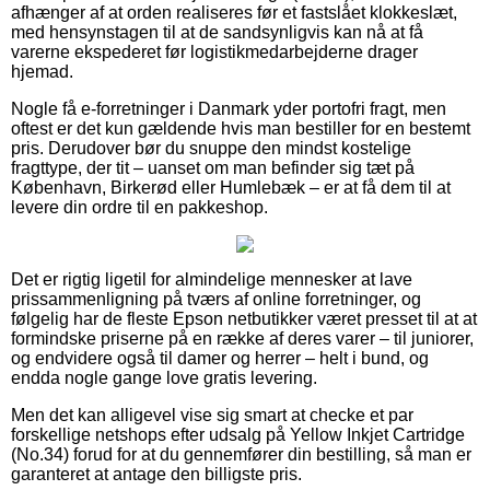
afhænger af at orden realiseres før et fastslået klokkeslæt,
med hensynstagen til at de sandsynligvis kan nå at få
varerne ekspederet før logistikmedarbejderne drager
hjemad.
Nogle få e-forretninger i Danmark yder portofri fragt, men
oftest er det kun gældende hvis man bestiller for en bestemt
pris. Derudover bør du snuppe den mindst kostelige
fragttype, der tit – uanset om man befinder sig tæt på
København, Birkerød eller Humlebæk – er at få dem til at
levere din ordre til en pakkeshop.
Det er rigtig ligetil for almindelige mennesker at lave
prissammenligning på tværs af online forretninger, og
følgelig har de fleste Epson netbutikker været presset til at at
formindske priserne på en række af deres varer – til juniorer,
og endvidere også til damer og herrer – helt i bund, og
endda nogle gange love gratis levering.
Men det kan alligevel vise sig smart at checke et par
forskellige netshops efter udsalg på Yellow Inkjet Cartridge
(No.34) forud for at du gennemfører din bestilling, så man er
garanteret at antage den billigste pris.