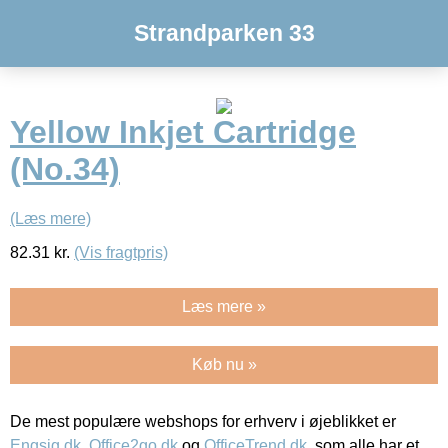
Strandparken 33
Yellow Inkjet Cartridge
(No.34)
(Læs mere)
82.31
kr.
(Vis fragtpris)
Læs mere »
Køb nu »
De mest populære webshops for erhverv i øjeblikket er
Engsig.dk
,
Office2go.dk
og
OfficeTrend.dk
, som alle har et