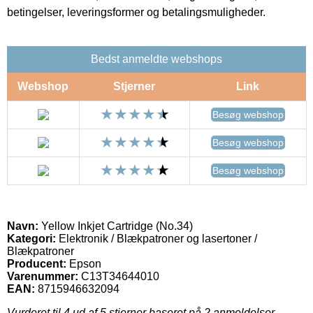
betingelser, leveringsformer og betalingsmuligheder.
Bedst anmeldte webshops
Webshop
Stjerner
Link
Besøg webshop
Besøg webshop
Besøg webshop
Navn:
Yellow Inkjet Cartridge (No.34)
Kategori:
Elektronik / Blækpatroner og lasertoner /
Blækpatroner
Producent:
Epson
Varenummer:
C13T34644010
EAN:
8715946632094
Vurderet til
4
ud af 5 stjerner baseret på
2
anmeldelser