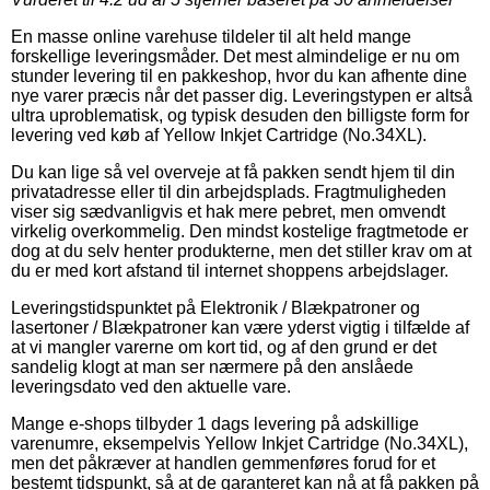
En masse online varehuse tildeler til alt held mange
forskellige leveringsmåder. Det mest almindelige er nu om
stunder levering til en pakkeshop, hvor du kan afhente dine
nye varer præcis når det passer dig. Leveringstypen er altså
ultra uproblematisk, og typisk desuden den billigste form for
levering ved køb af Yellow Inkjet Cartridge (No.34XL).
Du kan lige så vel overveje at få pakken sendt hjem til din
privatadresse eller til din arbejdsplads. Fragtmuligheden
viser sig sædvanligvis et hak mere pebret, men omvendt
virkelig overkommelig. Den mindst kostelige fragtmetode er
dog at du selv henter produkterne, men det stiller krav om at
du er med kort afstand til internet shoppens arbejdslager.
Leveringstidspunktet på Elektronik / Blækpatroner og
lasertoner / Blækpatroner kan være yderst vigtig i tilfælde af
at vi mangler varerne om kort tid, og af den grund er det
sandelig klogt at man ser nærmere på den anslåede
leveringsdato ved den aktuelle vare.
Mange e-shops tilbyder 1 dags levering på adskillige
varenumre, eksempelvis Yellow Inkjet Cartridge (No.34XL),
men det påkræver at handlen gemmenføres forud for et
bestemt tidspunkt, så at de garanteret kan nå at få pakken på