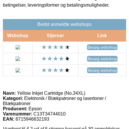
betingelser, leveringsformer og betalingsmuligheder.
Bedst anmeldte webshops
Webshop
Stjerner
Link
Besøg webshop
Besøg webshop
Besøg webshop
Navn:
Yellow Inkjet Cartridge (No.34XL)
Kategori:
Elektronik / Blækpatroner og lasertoner /
Blækpatroner
Producent:
Epson
Varenummer:
C13T34744010
EAN:
8715946632193
Vurderet til
4.2
ud af 5 stjerner baseret på
30
anmeldelser