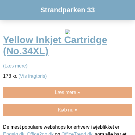
Strandparken 33
Yellow Inkjet Cartridge
(No.34XL)
(Læs mere)
173
kr.
(Vis fragtpris)
Læs mere »
Køb nu »
De mest populære webshops for erhverv i øjeblikket er
Engsig.dk
,
Office2go.dk
og
OfficeTrend.dk
, som alle har et