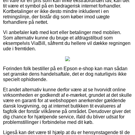
en vare for en pris som kan virke ekstraordinært lav, kan det
tit være et symbol på en bedragerisk internet forhandler.
Kortbetalinger er ikke desto mindre inkluderet i en
retningslinje, der bistår dig som køber imod uægte
forhandlere på nettet.
Vi anbefaler køb med kort eller betalinger med mobilen.
Som alternativ kunne du bruge et afdragstilbud som
eksempelvis ViaBill, såfremt du hellere vil dække regningen
ude i fremtiden.
Forinden folk bestiller på en Epson e-shop kan man sådan
set granske dens handelsaftale, det er dog naturligvis ikke
specielt ophidsende.
Et andet alternativ kunne derfor være at se hvorvidt online
virksomheden er godkendt af e-mærket, grundet at det skulle
være en garanti for at webshoppen anerkender gældende
dansk lovgivning, og at internet butikken tit evalueres af
fagfolk der forstår vilkårene på området. Derudover giver det
dig chance for hjælpende service, ifald du bliver udsat for
problemstillinger i forbindelse med dit køb.
Ligeså kan det være til hjælp at du er hensynstagende til de