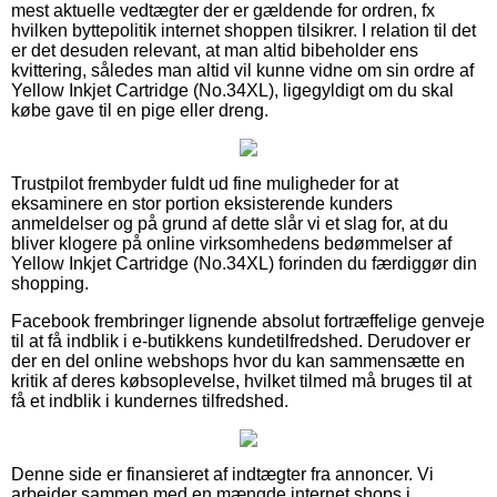
mest aktuelle vedtægter der er gældende for ordren, fx
hvilken byttepolitik internet shoppen tilsikrer. I relation til det
er det desuden relevant, at man altid bibeholder ens
kvittering, således man altid vil kunne vidne om sin ordre af
Yellow Inkjet Cartridge (No.34XL), ligegyldigt om du skal
købe gave til en pige eller dreng.
Trustpilot frembyder fuldt ud fine muligheder for at
eksaminere en stor portion eksisterende kunders
anmeldelser og på grund af dette slår vi et slag for, at du
bliver klogere på online virksomhedens bedømmelser af
Yellow Inkjet Cartridge (No.34XL) forinden du færdiggør din
shopping.
Facebook frembringer lignende absolut fortræffelige genveje
til at få indblik i e-butikkens kundetilfredshed. Derudover er
der en del online webshops hvor du kan sammensætte en
kritik af deres købsoplevelse, hvilket tilmed må bruges til at
få et indblik i kundernes tilfredshed.
Denne side er finansieret af indtægter fra annoncer. Vi
arbejder sammen med en mængde internet shops i