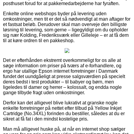
posthuset forud for at pakkemedarbejderne har fyraften.
Enkelte online webshops byder på levering uden
omkostninger, men tit er det så nødvendigt at man aftager for
et fastsat beløb. Derudover skal man overveje den billigste
løsning til levering, som gerne – ligegyldigt om du opholder
sig nær Kolding, Frederiksværk eller Gilleleje – er at få dem
til at køre ordren til en pakkeshop.
Det er efterhånden ekstremt overkommeligt for os alle at
søge information om priser på tværs af e-forhandlere, og
ergo har utallige Epson internet forretninger i Danmark
fundet det uundgåeligt at presse salgsværdien på specielt
deres bedst i test produkter – til babyer og børn, men
ligeledes til damer og herrer – kolossalt, og endda nogle
gange tilbyde fragt uden omkostninger.
Derfor kan det alligevel blive lukrativt at granske nogle
enkelte forretninger på nettet efter tilbud på Yellow Inkjet
Cartridge (No.34XL) forinden du bestiller, således at du er
sikret at få fat i den mindst kostelige pris.
Man må alligevel huske på, at når en internet shop sælger