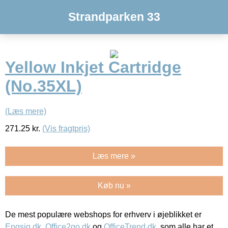
Strandparken 33
Yellow Inkjet Cartridge
(No.35XL)
(Læs mere)
271.25
kr.
(Vis fragtpris)
Læs mere »
Køb nu »
De mest populære webshops for erhverv i øjeblikket er
Engsig.dk
,
Office2go.dk
og
OfficeTrend.dk
, som alle har et