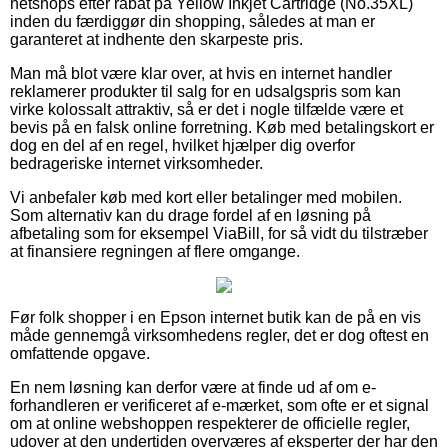
netshops efter rabat på Yellow Inkjet Cartridge (No.35XL)
inden du færdiggør din shopping, således at man er
garanteret at indhente den skarpeste pris.
Man må blot være klar over, at hvis en internet handler
reklamerer produkter til salg for en udsalgspris som kan
virke kolossalt attraktiv, så er det i nogle tilfælde være et
bevis på en falsk online forretning. Køb med betalingskort er
dog en del af en regel, hvilket hjælper dig overfor
bedrageriske internet virksomheder.
Vi anbefaler køb med kort eller betalinger med mobilen.
Som alternativ kan du drage fordel af en løsning på
afbetaling som for eksempel ViaBill, for så vidt du tilstræber
at finansiere regningen af flere omgange.
Før folk shopper i en Epson internet butik kan de på en vis
måde gennemgå virksomhedens regler, det er dog oftest en
omfattende opgave.
En nem løsning kan derfor være at finde ud af om e-
forhandleren er verificeret af e-mærket, som ofte er et signal
om at online webshoppen respekterer de officielle regler,
udover at den undertiden overværes af eksperter der har den