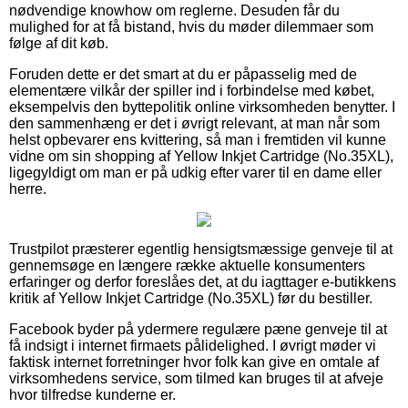
nødvendige knowhow om reglerne. Desuden får du
mulighed for at få bistand, hvis du møder dilemmaer som
følge af dit køb.
Foruden dette er det smart at du er påpasselig med de
elementære vilkår der spiller ind i forbindelse med købet,
eksempelvis den byttepolitik online virksomheden benytter. I
den sammenhæng er det i øvrigt relevant, at man når som
helst opbevarer ens kvittering, så man i fremtiden vil kunne
vidne om sin shopping af Yellow Inkjet Cartridge (No.35XL),
ligegyldigt om man er på udkig efter varer til en dame eller
herre.
Trustpilot præsterer egentlig hensigtsmæssige genveje til at
gennemsøge en længere række aktuelle konsumenters
erfaringer og derfor foreslåes det, at du iagttager e-butikkens
kritik af Yellow Inkjet Cartridge (No.35XL) før du bestiller.
Facebook byder på ydermere regulære pæne genveje til at
få indsigt i internet firmaets pålidelighed. I øvrigt møder vi
faktisk internet forretninger hvor folk kan give en omtale af
virksomhedens service, som tilmed kan bruges til at afveje
hvor tilfredse kunderne er.