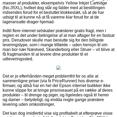
masser af produkter, eksempelvis Yellow Inkjet Cartridge
(No.35XL), hvilket dog står og falder med at bestillingen
indsendes forud for et besluttet klokkeslæt, så at de har
udsigt til at kunne nå at få varerne klar forud for at de
lageransatte drager hjemad.
Indtil flere internet selskaber præsterer gratis fragt, men i
reglen er det under betingelse af at man aftager for en fastsat
pris. Derudover skulle man beslutte sig for den billigste
leveringstype, som i mange tilfælde – uden hensyn til om
man bor nær Næstved, Skanderborg eller Struer – vil blive at
få fragtmanden til at levere dine produkter til et
udleveringssted.
Det er jo efterhånden meget problemfrit for os alle at
sammenligne priser (via fx PriceRunner) hos diverse e-
firmaer, og altså har en hel del Epson internet butikker ikke
kunne slippe for at tvinge prisniveauet på en række af deres
produkter – til drenge og piger, og ligeledes også til herrer
og damer – betydeligt, og endda nogle gange præstere
levering uden omkostninger.
Det kan dog imidlertid vise sig profitabelt at efterprøve visse