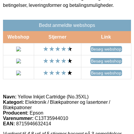
betingelser, leveringsformer og betalingsmuligheder.
Bedst anmeldte webshops
Webshop
Stjerner
Link
Besøg webshop
Besøg webshop
Besøg webshop
Navn:
Yellow Inkjet Cartridge (No.35XL)
Kategori:
Elektronik / Blækpatroner og lasertoner /
Blækpatroner
Producent:
Epson
Varenummer:
C13T35944010
EAN:
8715946632414
Vurderet til
4.8
ud af 5 stjerner baseret på
3
anmeldelser