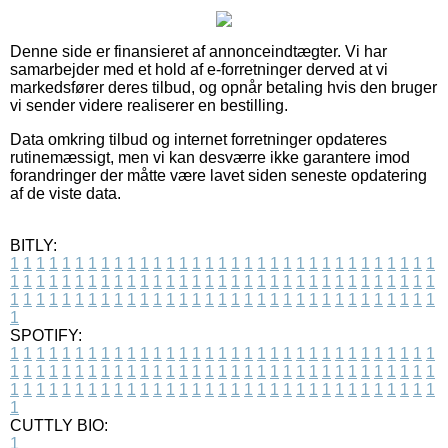
Denne side er finansieret af annonceindtægter. Vi har
samarbejder med et hold af e-forretninger derved at vi
markedsfører deres tilbud, og opnår betaling hvis den bruger
vi sender videre realiserer en bestilling.
Data omkring tilbud og internet forretninger opdateres
rutinemæssigt, men vi kan desværre ikke garantere imod
forandringer der måtte være lavet siden seneste opdatering
af de viste data.
BITLY:
1
1
1
1
1
1
1
1
1
1
1
1
1
1
1
1
1
1
1
1
1
1
1
1
1
1
1
1
1
1
1
1
1
1
1
1
1
1
1
1
1
1
1
1
1
1
1
1
1
1
1
1
1
1
1
1
1
1
1
1
1
1
1
1
1
1
1
1
1
1
1
1
1
1
1
1
1
1
1
1
1
1
1
1
1
1
1
1
1
1
1
1
1
1
1
1
1
1
1
1
SPOTIFY:
1
1
1
1
1
1
1
1
1
1
1
1
1
1
1
1
1
1
1
1
1
1
1
1
1
1
1
1
1
1
1
1
1
1
1
1
1
1
1
1
1
1
1
1
1
1
1
1
1
1
1
1
1
1
1
1
1
1
1
1
1
1
1
1
1
1
1
1
1
1
1
1
1
1
1
1
1
1
1
1
1
1
1
1
1
1
1
1
1
1
1
1
1
1
1
1
1
1
1
1
CUTTLY BIO:
1