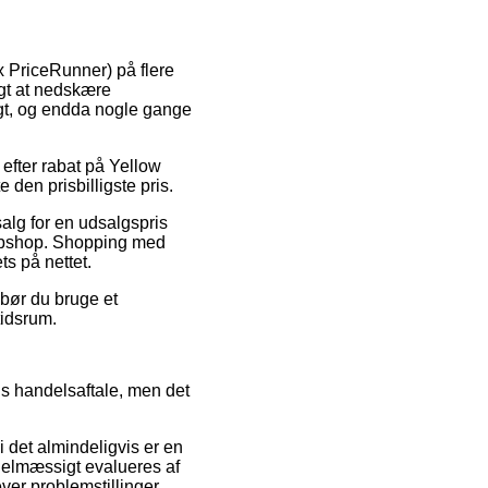
x PriceRunner) på flere
igt at nedskære
ligt, og endda nogle gange
 efter rabat på Yellow
 den prisbilligste pris.
alg for en udsalgspris
webshop. Shopping med
ts på nettet.
 bør du bruge et
tidsrum.
s handelsaftale, men det
di det almindeligvis er en
egelmæssigt evalueres af
ver problemstillinger