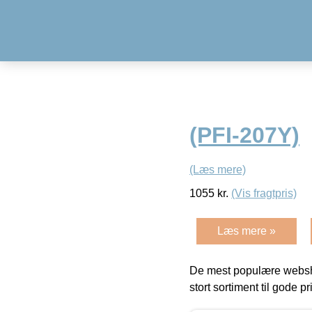
(PFI-207Y)
(Læs mere)
1055
kr.
(Vis fragtpris)
Læs mere »
De mest populære websho
stort sortiment til gode pr