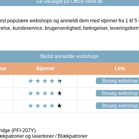
Se udvalget på OfficeTrend.dk
t populære webshops og anmeldt dem med stjerner fra 1 til 5 ud
rrelse, kundeservice, brugervenlighed, betingelser, leveringsfor
Bedst anmeldte webshops
op
Stjerner
Link
Besøg webshop
Besøg webshop
Besøg webshop
ridge (PFI-207Y)
lækpatroner og lasertoner / Blækpatroner