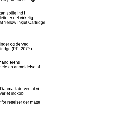
n spille ind i
ette er det virkelig
 af Yellow Inkjet Cartridge
ninger og derved
rtridge (PFI-207Y)
orhandlerens
dele en anmeldelse af
i Danmark derved at vi
ver et indkøb.
for rettelser der måtte