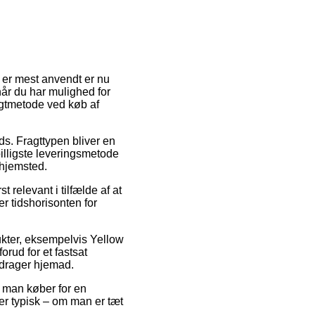
r er mest anvendt er nu
 når du har mulighed for
ragtmetode ved køb af
ds. Fragttypen bliver en
illigste leveringsmetode
 hjemsted.
 relevant i tilfælde af at
er tidshorisonten for
ukter, eksempelvis Yellow
rud for et fastsat
 drager hjemad.
t man køber for en
er typisk – om man er tæt