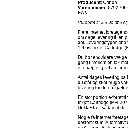
Producent:
Canon
Varenummer:
8792B00
EAN:
Vurderet til
3.9
ud af 5 st
Flere internet foretagend
om dage levering til en pa
det. Leveringstypen er al
Yellow Inkjet Cartridge (
Du bør endvidere vælge at
gang i mellem en tak mer
er unægtelig selv at hen
Antal dages levering på E
du står og skal bruge vare
levering for den pågæld
En stor portion e-forret
Inkjet Cartridge (PFI-207
klokkeslæt, sådan at de m
Nogle få internet foretag
bestemt sum. Alternativt
på Aalborg, Kalundborg ell