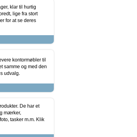
, klar til hurtig
edt, lige fra stort
er for at se deres
evere kontormøbler til
 det samme og med den
es udvalg.
rodukter. De har et
og mærker,
foto, tasker m.m. Klik