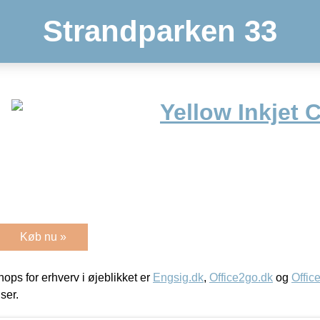
Strandparken 33
Yellow Inkjet 
Køb nu »
ps for erhverv i øjeblikket er
Engsig.dk
,
Office2go.dk
og
Offic
iser.