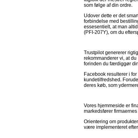
som følge af din ordre.
Udover dette er det smar
forbindelse med bestilling
essesentielt, at man altid
(PFI-207Y), om du eftersp
Trustpilot genererer rig
rekommanderer vi, at du 
forinden du færdiggør di
Facebook resulterer i for
kundetilfredshed. Forud
deres køb, som ydermere 
Vores hjemmeside er fina
markedsfører firmaernes 
Orientering om produkter 
være implementeret efter 