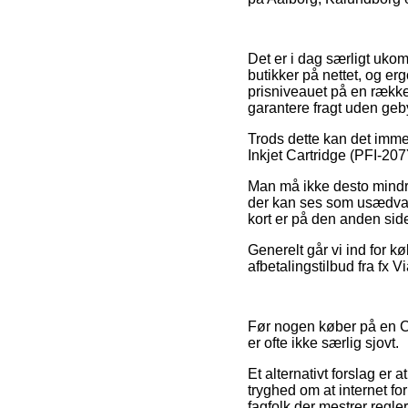
Det er i dag særligt uko
butikker på nettet, og e
prisniveauet på en række 
garantere fragt uden geby
Trods dette kan det immer
Inkjet Cartridge (PFI-207Y
Man må ikke desto mindre 
der kan ses som usædvanl
kort er på den anden side
Generelt går vi ind for k
afbetalingstilbud fra fx V
Før nogen køber på en C
er ofte ikke særlig sjovt.
Et alternativt forslag er 
tryghed om at internet f
fagfolk der mestrer regle