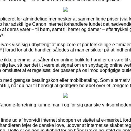
mpliceret for almindelige mennesker at sammenligne priser (via f
rgo har adskillige Canon internet forhandlere fundet det nødvend
af deres varer – til børn, samt til herrer og damer – eftertrykke
r.
væk vise sig udbytterigt at inspicere et par forskellige e-firmaer
) forud for at du handler, således at man er sikker på at indhente
ikke glemme, at såfremt en online butik forhandler en vare til s
ig lav, så bør det tit være et signal om en snydagtig online 
 omsluttet af et regelsæt, der passer på os imod uoprigtige outle
øb med gængse betalingskort eller mobilbetaling. Som alternativ
iaBill, når du har til hensigt at godtgøre beløbet over et længere 
anon e-forretning kunne man i og for sig granske virksomheden
at finde ud af hvorvidt internet shoppen er støttet af e-mærket, for
orhandleren føjer de danske love, udover at internet selskabet r
rne. Dette er en god mulighed for en håndsrækning, ifald du ople