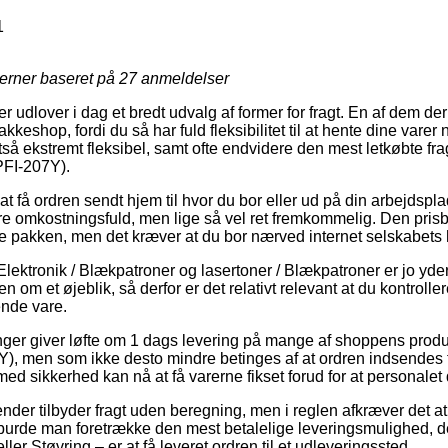
1
jerner baseret på
27
anmeldelser
er udlover i dag et bredt udvalg af former for fragt. En af dem de
kkeshop, fordi du så har fuld fleksibilitet til at hente dine varer
tså ekstremt fleksibel, samt ofte endvidere den mest letkøbte f
PFI-207Y).
 få ordren sendt hjem til hvor du bor eller ud på din arbejdspla
e omkostningsfuld, men lige så vel ret fremkommelig. Den prisb
te pakken, men det kræver at du bor nærved internet selskabets
lektronik / Blækpatroner og lasertoner / Blækpatroner er jo yderst
n om et øjeblik, så derfor er det relativt relevant at du kontroller
ende vare.
ninger giver løfte om 1 dags levering på mange af shoppens prod
Y), men som ikke desto mindre betinges af at ordren indsendes fo
ed sikkerhed kan nå at få varerne fikset forud for at personalet
ender tilbyder fragt uden beregning, men i reglen afkræver det a
 burde man foretrække den mest betalelige leveringsmulighed, d
er Støvring – er at få leveret ordren til et udleveringssted.