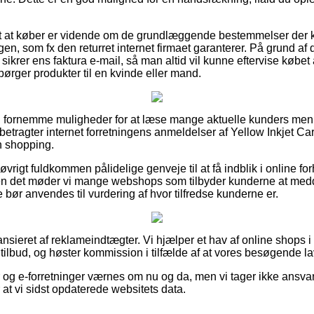
t at køber er vidende om de grundlæggende bestemmelser der ka
en, som fx den returret internet firmaet garanterer. På grund af d
 sikrer ens faktura e-mail, så man altid vil kunne eftervise købet
ørger produkter til en kvinde eller mand.
tig fornemme muligheder for at læse mange aktuelle kunders me
betragter internet forretningens anmeldelser af Yellow Inkjet Ca
n shopping.
 øvrigt fuldkommen pålidelige genveje til at få indblik i online f
en det møder vi mange webshops som tilbyder kunderne at med
bør anvendes til vurdering af hvor tilfredse kunderne er.
nsieret af reklameindtægter. Vi hjælper et hav af online shops 
tilbud, og høster kommission i tilfælde af at vores besøgende la
og e-forretninger værnes om nu og da, men vi tager ikke ansvar 
at vi sidst opdaterede websitets data.