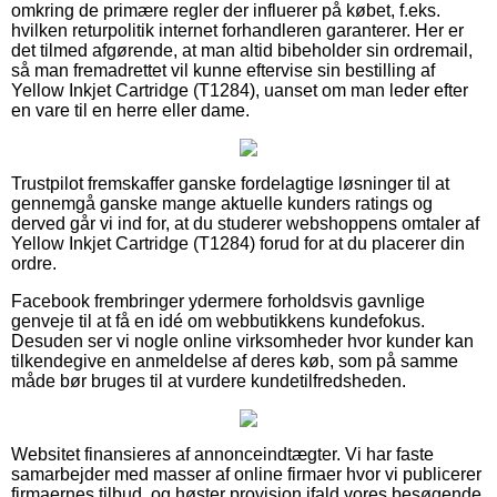
omkring de primære regler der influerer på købet, f.eks.
hvilken returpolitik internet forhandleren garanterer. Her er
det tilmed afgørende, at man altid bibeholder sin ordremail,
så man fremadrettet vil kunne eftervise sin bestilling af
Yellow Inkjet Cartridge (T1284), uanset om man leder efter
en vare til en herre eller dame.
Trustpilot fremskaffer ganske fordelagtige løsninger til at
gennemgå ganske mange aktuelle kunders ratings og
derved går vi ind for, at du studerer webshoppens omtaler af
Yellow Inkjet Cartridge (T1284) forud for at du placerer din
ordre.
Facebook frembringer ydermere forholdsvis gavnlige
genveje til at få en idé om webbutikkens kundefokus.
Desuden ser vi nogle online virksomheder hvor kunder kan
tilkendegive en anmeldelse af deres køb, som på samme
måde bør bruges til at vurdere kundetilfredsheden.
Websitet finansieres af annonceindtægter. Vi har faste
samarbejder med masser af online firmaer hvor vi publicerer
firmaernes tilbud, og høster provision ifald vores besøgende