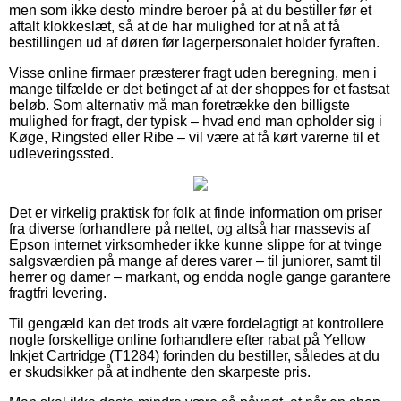
men som ikke desto mindre beroer på at du bestiller før et
aftalt klokkeslæt, så at de har mulighed for at nå at få
bestillingen ud af døren før lagerpersonalet holder fyraften.
Visse online firmaer præsterer fragt uden beregning, men i
mange tilfælde er det betinget af at der shoppes for et fastsat
beløb. Som alternativ må man foretrække den billigste
mulighed for fragt, der typisk – hvad end man opholder sig i
Køge, Ringsted eller Ribe – vil være at få kørt varerne til et
udleveringssted.
Det er virkelig praktisk for folk at finde information om priser
fra diverse forhandlere på nettet, og altså har massevis af
Epson internet virksomheder ikke kunne slippe for at tvinge
salgsværdien på mange af deres varer – til juniorer, samt til
herrer og damer – markant, og endda nogle gange garantere
fragtfri levering.
Til gengæld kan det trods alt være fordelagtigt at kontrollere
nogle forskellige online forhandlere efter rabat på Yellow
Inkjet Cartridge (T1284) forinden du bestiller, således at du
er skudsikker på at indhente den skarpeste pris.