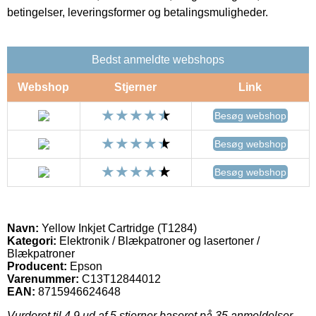
betingelser, leveringsformer og betalingsmuligheder.
Bedst anmeldte webshops
Webshop
Stjerner
Link
Besøg webshop
Besøg webshop
Besøg webshop
Navn:
Yellow Inkjet Cartridge (T1284)
Kategori:
Elektronik / Blækpatroner og lasertoner /
Blækpatroner
Producent:
Epson
Varenummer:
C13T12844012
EAN:
8715946624648
Vurderet til
4.9
ud af 5 stjerner baseret på
35
anmeldelser