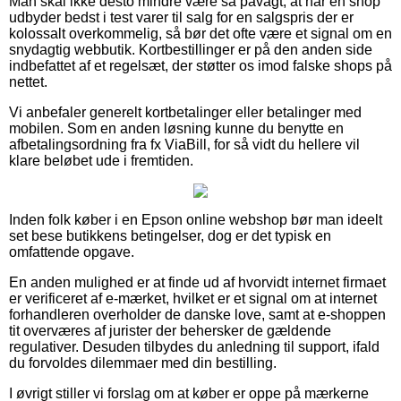
Man skal ikke desto mindre være så påvagt, at når en shop
udbyder bedst i test varer til salg for en salgspris der er
kolossalt overkommelig, så bør det ofte være et signal om en
snydagtig webbutik. Kortbestillinger er på den anden side
indbefattet af et regelsæt, der støtter os imod falske shops på
nettet.
Vi anbefaler generelt kortbetalinger eller betalinger med
mobilen. Som en anden løsning kunne du benytte en
afbetalingsordning fra fx ViaBill, for så vidt du hellere vil
klare beløbet ude i fremtiden.
Inden folk køber i en Epson online webshop bør man ideelt
set bese butikkens betingelser, dog er det typisk en
omfattende opgave.
En anden mulighed er at finde ud af hvorvidt internet firmaet
er verificeret af e-mærket, hvilket er et signal om at internet
forhandleren overholder de danske love, samt at e-shoppen
tit overværes af jurister der behersker de gældende
regulativer. Desuden tilbydes du anledning til support, ifald
du forvoldes dilemmaer med din bestilling.
I øvrigt stiller vi forslag om at køber er oppe på mærkerne