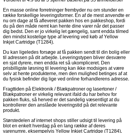
En masse online forretninger frembyder nu om stunder en
række forskellige leveringsformer. En af de mest anvendte er
nu om dage at få afleveret pakken hos en pakkeshop, fordi
du på den måde nemt kan hente dine varer når det passer
dig bedst. Den er jo virkelig let gængelig, samt endda tilmed
den mindst kostelige type af levering ved køb af Yellow
Inkjet Cartridge (T1284).
Du kan ligeledes forsøge at få pakken sendt til din bolig eller
til adressen på dit arbejde. Leveringstypen bliver desværre
en sjat dyrere, men endda ret så ukompliceret. Den
prisbilligste løsning til levering kan ikke modsiges at være
selv at hente produkterne, men den mulighed betinges af at
du fysisk befinder dig lige ved online forhandlerens adresse.
Fragttiden på Elektronik / Blækpatroner og lasertoner /
Blækpatroner er virkelig relevant ifald du har behov for
pakken fluks, så herved er det sandelig væsentligt at du
kontrollerer den anslåede leveringstid på det relevante
produkt.
Størstedelen af internet shops stiller udsigt til levering på
blot en enkelt hverdag på en lang række af deres
varenumre, eksempelvis Yellow Inkjet Cartridge (T1284),