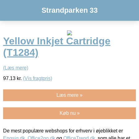
Strandparken 33
Yellow Inkjet Cartridge
(T1284)
(Læs mere)
97.13
kr.
(Vis fragtpris)
Læs mere »
Køb nu »
De mest populære webshops for erhverv i øjeblikket er
Engsig.dk
,
Office2go.dk
og
OfficeTrend.dk
, som alle har et