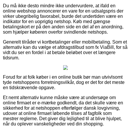
Du må ikke desto mindre ikke undervurdere, at ifald en
online webshop annoncerer en vare for en udsalgspris der
virker ubegribelig favorabel, burde det undertiden være en
indikator for en uoprigtig netshop. Køb med gængse
betalingskort er på den anden side en del af en anordning,
som hjælper køberen overfor svindlende netshops.
Generelt tilråder vi kortbetalinger eller mobilbetaling. Som et
alternativ kan du vælge et afdragstilbud som fx ViaBill, for så
vidt du ser en fordel i at betale beløbet over et længere
tidsrum.
Forud for at folk køber i en online butik bør man utvivlsomt
tyde netshoppens forretningsvilkår, dog er det for det meste
en tidskrævende opgave.
Et nemt alternativ kunne måske være at undersøge om
online firmaet er e-mærke godkendt, da det skulle være en
sikkerhed for at netshoppen efterfølger dansk lovgivning,
udover at online firmaet løbende tilses af fagfolk som
mestrer reglerne. Det giver dig lejlighed til at blive hjulpet,
når du oplever vanskeligheder ved din shopping.