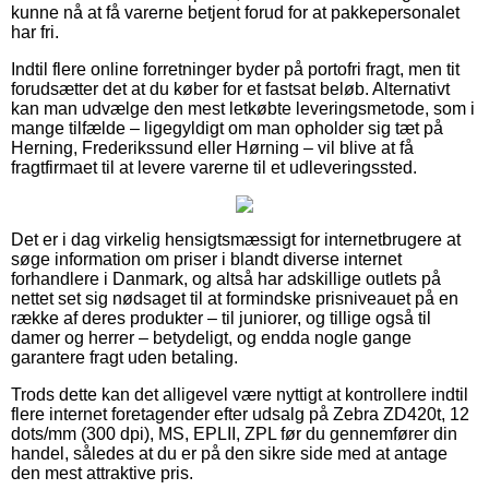
kunne nå at få varerne betjent forud for at pakkepersonalet
har fri.
Indtil flere online forretninger byder på portofri fragt, men tit
forudsætter det at du køber for et fastsat beløb. Alternativt
kan man udvælge den mest letkøbte leveringsmetode, som i
mange tilfælde – ligegyldigt om man opholder sig tæt på
Herning, Frederikssund eller Hørning – vil blive at få
fragtfirmaet til at levere varerne til et udleveringssted.
Det er i dag virkelig hensigtsmæssigt for internetbrugere at
søge information om priser i blandt diverse internet
forhandlere i Danmark, og altså har adskillige outlets på
nettet set sig nødsaget til at formindske prisniveauet på en
række af deres produkter – til juniorer, og tillige også til
damer og herrer – betydeligt, og endda nogle gange
garantere fragt uden betaling.
Trods dette kan det alligevel være nyttigt at kontrollere indtil
flere internet foretagender efter udsalg på Zebra ZD420t, 12
dots/mm (300 dpi), MS, EPLII, ZPL før du gennemfører din
handel, således at du er på den sikre side med at antage
den mest attraktive pris.