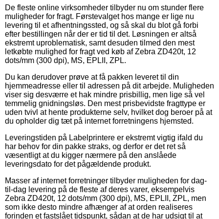
De fleste online virksomheder tilbyder nu om stunder flere
muligheder for fragt. Førstevalget hos mange er lige nu
levering til et afhentningssted, og så skal du blot gå forbi
efter bestillingen når der er tid til det. Løsningen er altså
ekstremt uproblematisk, samt desuden tilmed den mest
letkøbte mulighed for fragt ved køb af Zebra ZD420t, 12
dots/mm (300 dpi), MS, EPLII, ZPL.
Du kan derudover prøve at få pakken leveret til din
hjemmeadresse eller til adressen på dit arbejde. Muligheden
viser sig desværre et hak mindre prisbillig, men lige så vel
temmelig gnidningsløs. Den mest prisbevidste fragttype er
uden tvivl at hente produkterne selv, hvilket dog beroer på at
du opholder dig tæt på internet forretningens hjemsted.
Leveringstiden på Labelprintere er ekstremt vigtig ifald du
har behov for din pakke straks, og derfor er det ret så
væsentligt at du kigger nærmere på den anslåede
leveringsdato for det pågældende produkt.
Masser af internet forretninger tilbyder muligheden for dag-
til-dag levering på de fleste af deres varer, eksempelvis
Zebra ZD420t, 12 dots/mm (300 dpi), MS, EPLII, ZPL, men
som ikke desto mindre afhænger af at orden realiseres
forinden et fastslået tidspunkt, sådan at de har udsigt til at