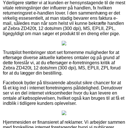
Yderligere støtter vi at kunden er hensynstagende til de mest
vitale retningslinjer der influerer på handlen, fx hvilken
returneringsret e-handlen lover. I den sammenhæng er det
virkelig essesentielt, at man stadig bevarer ens faktura e-
mail, således man når som helst vil kunne bekræfte handlen
af Zebra ZD420t, 12 dots/mm (300 dpi), MS, EPLII, ZPL,
ligegyldigt om man søger et produkt til en dreng eller pige.
Trustpilot frembringer stort set fornemme muligheder for at
eftersøge diverse aktuelle køberes omtaler og på grund af
dette foreslår vi, at du eftersøger e-forretningens kritik af
Zebra ZD420t, 12 dots/mm (300 dpi), MS, EPLII, ZPL forud
for at du lægger din bestilling.
Facebook byder på tilsvarende absolut sikre chancer for at
få et kig ind i internet forretningens pålidelighed. Derudover
ser vi en del internet virksomheder hvor du kan levere en
omtale af købsoplevelsen, hvilket også kan bruges til at få et
indblik i tidligere kunders oplevelser.
Hjemmesiden er finansieret af reklamer. Vi arbejder sammen
med forskellige internet foretagender hvori vi publicerer