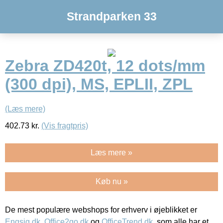
Strandparken 33
Zebra ZD420t, 12 dots/mm
(300 dpi), MS, EPLII, ZPL
(Læs mere)
402.73
kr.
(Vis fragtpris)
Læs mere »
Køb nu »
De mest populære webshops for erhverv i øjeblikket er
Engsig.dk
,
Office2go.dk
og
OfficeTrend.dk
, som alle har et