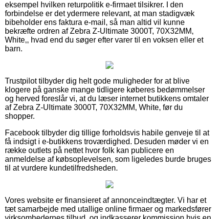
eksempel hvilken returpolitik e-firmaet tilsikrer. I den
forbindelse er det ydermere relevant, at man stadigvæk
bibeholder ens faktura e-mail, så man altid vil kunne
bekræfte ordren af Zebra Z-Ultimate 3000T, 70X32MM,
White,, hvad end du søger efter varer til en voksen eller et
barn.
Trustpilot tilbyder dig helt gode muligheder for at blive
klogere på ganske mange tidligere køberes bedømmelser
og herved foreslår vi, at du læser internet butikkens omtaler
af Zebra Z-Ultimate 3000T, 70X32MM, White, før du
shopper.
Facebook tilbyder dig tillige forholdsvis habile genveje til at
få indsigt i e-butikkens troværdighed. Desuden møder vi en
række outlets på nettet hvor folk kan publicere en
anmeldelse af købsoplevelsen, som ligeledes burde bruges
til at vurdere kundetilfredsheden.
Vores website er finansieret af annonceindtægter. Vi har et
tæt samarbejde med utallige online firmaer og markedsfører
virksomhedernes tilbud, og indkasserer kommission hvis en