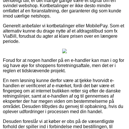
uendeligt lav, er det mange gange være et signal om en
svindel webshop. Kortbetalinger er ikke desto mindre
omfattet af en foranstaltning, der garanterer dig som kunde
imod uærlige netshops.
Generelt anbefaler vi kortbetalinger eller MobilePay. Som et
alternativ kunne du drage nytte af et afdragstilbud som fx
ViaBill, forudsat du agter at klare prisen over en længere
periode.
Forud for at nogen handler på en e-handler kan man i og for
sig have øje for shoppens forretningsaftale, men det er i
reglen et tidskrævende projekt.
En nem løsning kunne derfor være at tjekke hvorvidt e-
handlen er verificeret af e-mærket, fordi det bør være et
fingerpeg om at internet butikken retter sig efter de danske
retningslinjer, samt at e-handlen af og til gennemses af
eksperter der har megen viden om bestemmelserne på
området. Desuden tilbydes du genvej til opbakning, hvis du
oplever udfordringer i processen med din handel.
Desuden foreslår vi at køber er obs på de væsentligste
forhold der spiller ind i forbindelse med bestillingen, til