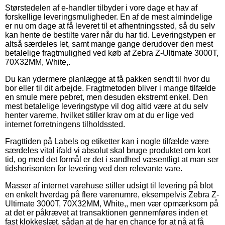
Størstedelen af e-handler tilbyder i vore dage et hav af
forskellige leveringsmuligheder. En af de mest almindelige
er nu om dage at få leveret til et afhentningssted, så du selv
kan hente de bestilte varer når du har tid. Leveringstypen er
altså særdeles let, samt mange gange derudover den mest
betalelige fragtmulighed ved køb af Zebra Z-Ultimate 3000T,
70X32MM, White,.
Du kan ydermere planlægge at få pakken sendt til hvor du
bor eller til dit arbejde. Fragtmetoden bliver i mange tilfælde
en smule mere pebret, men desuden ekstremt enkel. Den
mest betalelige leveringstype vil dog altid være at du selv
henter varerne, hvilket stiller krav om at du er lige ved
internet forretningens tilholdssted.
Fragttiden på Labels og etiketter kan i nogle tilfælde være
særdeles vital ifald vi absolut skal bruge produktet om kort
tid, og med det formål er det i sandhed væsentligt at man ser
tidshorisonten for levering ved den relevante vare.
Masser af internet varehuse stiller udsigt til levering på blot
en enkelt hverdag på flere varenumre, eksempelvis Zebra Z-
Ultimate 3000T, 70X32MM, White,, men vær opmærksom på
at det er påkrævet at transaktionen gennemføres inden et
fast klokkeslæt, sådan at de har en chance for at nå at få