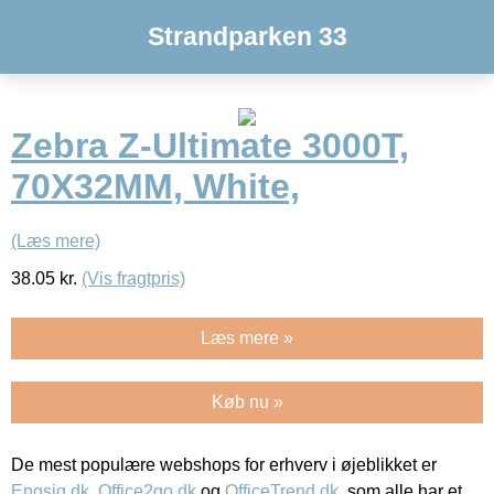
Strandparken 33
Zebra Z-Ultimate 3000T,
70X32MM, White,
(Læs mere)
38.05
kr.
(Vis fragtpris)
Læs mere »
Køb nu »
De mest populære webshops for erhverv i øjeblikket er
Engsig.dk
,
Office2go.dk
og
OfficeTrend.dk
, som alle har et