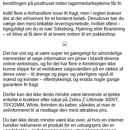
bestillingen på posthuset inden lagermedarbejderne får fri.
Indtil flere e-forhandlere lover fri fragt, men i reglen kræver
det at der erhverves for et bestemt beløb. Derudover bør du
vælge den mest letkøbte leveringsmetode, hvilket oftest –
ligegyldigt om du er nær Silkeborg, Hjørring eller Bramming
– vil blive at få dem til at levere ordren til en pakkeshop.
Det har vist sig at være super let gængeligt for almindelige
mennesker at søge information om priser i blandt diverse
online webshops, og for det har flere e-forretninger ikke
kunne slippe for at nedskære salgsværdien på en række af
deres varer – til drenge og piger, og yderligere også til
mænd og kvinder – eftertrykkeligt, og endda nogle gange
garantere fri fragt.
Derfor kan det ikke desto mindre være lønnende at tjekke
enkelte e-butikker efter rabat på Zebra Z-Ultimate 3000T,
70X32MM, White, forinden du køber, således at man er
velinformeret til at modtage den mest attraktive pris.
Du bør ikke desto mindre være klar over, at hvis en internet
handler reklamerer et produkt for en udsalgspris der er