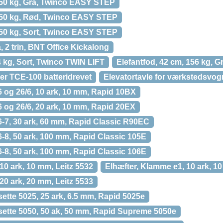
 150 kg, Grå, Twinco EASY STEP
 150 kg, Rød, Twinco EASY STEP
 150 kg, Sort, Twinco EASY STEP
, 2 trin, BNT Office Kickalong
4 kg, Sort, Twinco TWIN LIFT
Elefantfod, 42 cm, 156 kg, 
er TCE-100 batteridrevet
Elevatortavle for værkstedsvo
 og 26/6, 10 ark, 10 mm, Rapid 10BX
 og 26/6, 20 ark, 10 mm, Rapid 20EX
6-7, 30 ark, 60 mm, Rapid Classic R90EC
-8, 50 ark, 100 mm, Rapid Classic 105E
-8, 50 ark, 100 mm, Rapid Classic 106E
10 ark, 10 mm, Leitz 5532
Elhæfter, Klamme e1, 10 ark, 
20 ark, 20 mm, Leitz 5533
ette 5025, 25 ark, 6.5 mm, Rapid 5025e
ette 5050, 50 ak, 50 mm, Rapid Supreme 5050e