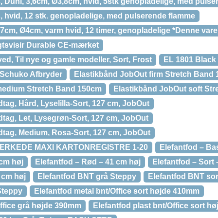
, Duni, 3,6cm, Ø3,8cm, hvid, 5stk genopladelige, med puls
, hvid, 12 stk. genopladelige, med pulserende flamme
 7cm, Ø4cm, varm hvid, 12 timer, genopladelige *Denne vare 
gtsvisir Durable CE-mærket
ed, Til nye og gamle modeller, Sort, Frost
EL 1801 Black i
 Schuko Afbryder
Elastikbånd JobOut firm Stretch Band
medium Stretch Band 150cm
Elastikbånd JobOut soft St
ag, Hård, Lyselilla-Sort, 127 cm, JobOut
tag, Let, Lysegrøn-Sort, 127 cm, JobOut
tag, Medium, Rosa-Sort, 127 cm, JobOut
RKEDE MAXI KARTONREGISTRE 1-20
Elefantfod – Ba
 cm høj
Elefantfod – Rød – 41 cm høj
Elefantfod – Sort 
1 cm høj
Elefantfod BNT grå Steppy
Elefantfod BNT sor
Steppy
Elefantfod metal bnt/Office sort højde 410mm
Office grå højde 390mm
Elefantfod plast bnt/Office sort 