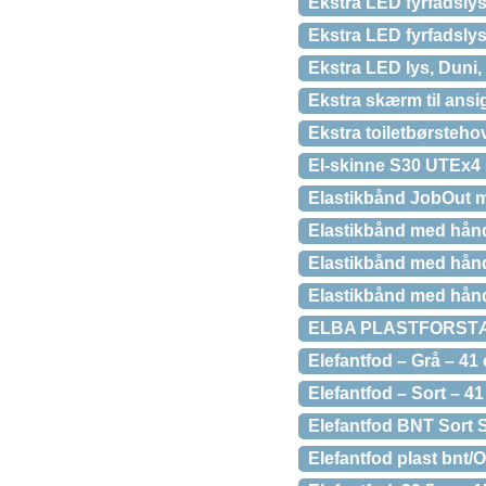
Ekstra LED fyrfadslys
Ekstra LED fyrfadslys
Ekstra LED lys, Duni,
Ekstra skærm til ansi
Ekstra toiletbørstehov
El-skinne S30 UTEx4
Elastikbånd JobOut 
Elastikbånd med håndt
Elastikbånd med hånd
Elastikbånd med hånd
ELBA PLASTFORSTÆ
Elefantfod – Grå – 41
Elefantfod – Sort – 4
Elefantfod BNT Sort 
Elefantfod plast bnt/