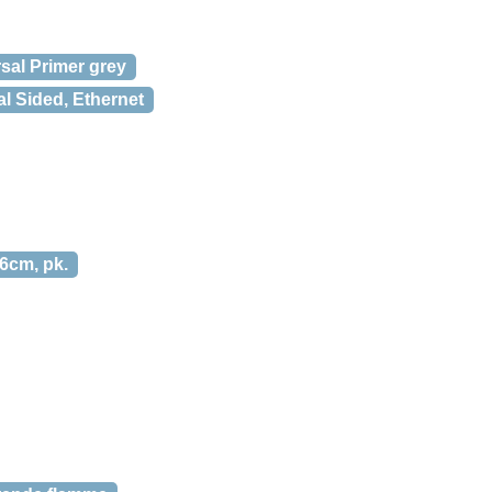
sal Primer grey
al Sided, Ethernet
6cm, pk.