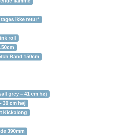
erende flamme
tages ikke retur*
nk roll
 150cm
retch Band 150cm
salt grey – 41 cm høj
– 30 cm høj
t Kickalong
højde 390mm