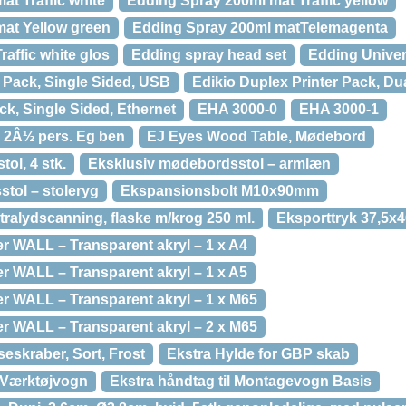
t Traffic white
Edding Spray 200ml mat Traffic yellow
at Yellow green
Edding Spray 200ml matTelemagenta
affic white glos
Edding spray head set
Edding Univer
r Pack, Single Sided, USB
Edikio Duplex Printer Pack, Du
ack, Single Sided, Ethernet
EHA 3000-0
EHA 3000-1
 2Â½ pers. Eg ben
EJ Eyes Wood Table, Mødebord
ol, 4 stk.
Eksklusiv mødebordsstol – armlæn
tol – stoleryg
Ekspansionsbolt M10x90mm
ltralydscanning, flaske m/krog 250 ml.
Eksporttryk 37,5x4
r WALL – Transparent akryl – 1 x A4
r WALL – Transparent akryl – 1 x A5
r WALL – Transparent akryl – 1 x M65
r WALL – Transparent akryl – 2 x M65
seskraber, Sort, Frost
Ekstra Hylde for GBP skab
 Værktøjvogn
Ekstra håndtag til Montagevogn Basis