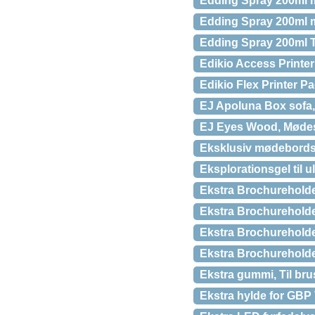
Edding Spray 200ml ma
Edding Spray 200ml m
Edding Spray 200ml Tr
Edikio Access Printe
Edikio Flex Printer P
EJ Apoluna Box sofa,
EJ Eyes Wood, Mødest
Eksklusiv mødebordss
Eksplorationsgel til u
Ekstra Brochureholde
Ekstra Brochureholde
Ekstra Brochureholde
Ekstra Brochureholde
Ekstra gummi, Til bru
Ekstra hylde for GBP