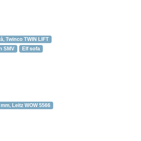
Grå, Twinco TWIN LIFT
gn SMV
Elf sofa
10 mm, Leitz WOW 5566