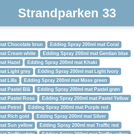
Strandparken 33
mat Chocolate brun
Edding Spray 200ml mat Coral
mat Cream white
Edding Spray 200ml mat Gentian blue
mat Hazel
Edding Spray 200ml mat Khaki
at Light grey
Edding Spray 200ml mat Light Ivory
at Lilla
Edding Spray 200ml mat Moss green
at Pastel Blå
Edding Spray 200ml mat Pastel grøn
mat Pastel Rosa
Edding Spray 200ml mat Pastel Yellow
at Petrol
Edding Spray 200ml mat Purple red
at Rich gold
Edding Spray 200ml mat Silver
mat Sun yellow
Edding Spray 200ml mat Traffic red