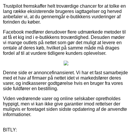
Trustpilot fremskaffer helt troværdige chancer for at tolke en
lang række eksisterende brugeres iagttagelser og herved
anbefaler vi, at du gennemgår e-butikkens vurderinger af
forinden du køber.
Facebook medfører derudover flere udmærkede metoder til
at få et kig ind i e-butikkens troværdighed. Desuden møder
vi mange outlets på nettet som gør det muligt at levere en
omtale af deres køb, hvilket på samme måde må drages
fordel af til at vurdere tidligere kunders oplevelser.
Denne side er annoncefinansieret. Vi har et fast samarbejde
med et hav af firmaer på nettet idet vi markedsfører deres
varer, og indkasserer godtgørelse hvis en bruger fra vores
side fuldfører en bestilling.
Viden vedrørende varer og online selskaber opretholdes
hyppigt, men vi kan ikke give garantier imod rettelser der
muligvis er foretaget siden sidste opdatering af de anvendte
informationer.
BITLY: