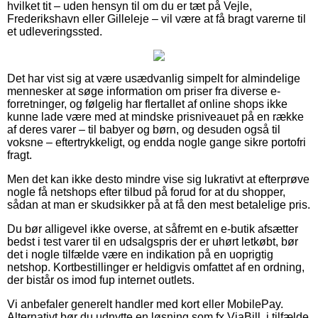
hvilket tit – uden hensyn til om du er tæt på Vejle,
Frederikshavn eller Gilleleje – vil være at få bragt varerne til
et udleveringssted.
Det har vist sig at være usædvanlig simpelt for almindelige
mennesker at søge information om priser fra diverse e-
forretninger, og følgelig har flertallet af online shops ikke
kunne lade være med at mindske prisniveauet på en række
af deres varer – til babyer og børn, og desuden også til
voksne – eftertrykkeligt, og endda nogle gange sikre portofri
fragt.
Men det kan ikke desto mindre vise sig lukrativt at efterprøve
nogle få netshops efter tilbud på forud for at du shopper,
sådan at man er skudsikker på at få den mest betalelige pris.
Du bør alligevel ikke overse, at såfremt en e-butik afsætter
bedst i test varer til en udsalgspris der er uhørt letkøbt, bør
det i nogle tilfælde være en indikation på en uoprigtig
netshop. Kortbestillinger er heldigvis omfattet af en ordning,
der bistår os imod fup internet outlets.
Vi anbefaler generelt handler med kort eller MobilePay.
Alternativt bør du udnytte en løsning som fx ViaBill, i tilfælde