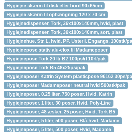
Hygiejne skærm til disk eller bord 90x65cm
Hygiejne skærm til ophængning 120 x 70 cm
Hygiejnedispenser, Tork, 36x100x140mm, hvid, plast
Hygiejnedispenser, Tork, 36x100x140mm, sort, plast
Hygiejnehue, Str. L, hvid, PP, Usteril, Engangs, 100stk/p
Hygiejnepose stativ alu-elox til Madameposer
Hygiejnepose Tork 20 ltr B2 100ps/rl 10rl/pak
Hygiejnepose Tork B5 48x25ps/pak
Hygiejneposer Katrin System plasticpose 96162 30ps/p
Hygiejneposer Madameposer neutral hvid 500stk/pak
Hygiejneposer, 0.25 liter, 750 poser, Hvid, Katrin
Hygiejneposer, 1 liter, 30 poser, Hvid, Poly-Line
Hygiejneposer, 48 æsker, 25 poser, Hvid, Tork B5
Hygiejneposer, 5 liter, 500 poser, Blå-hvid, Madame
Hygiejneposer, 5 liter, 500 poser, Hvid, Madame