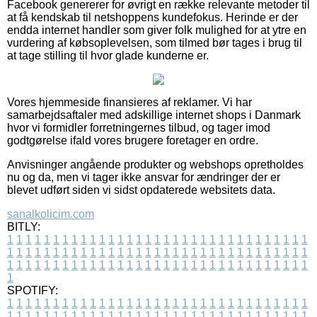
Facebook genererer for øvrigt en række relevante metoder til
at få kendskab til netshoppens kundefokus. Herinde er der
endda internet handler som giver folk mulighed for at ytre en
vurdering af købsoplevelsen, som tilmed bør tages i brug til
at tage stilling til hvor glade kunderne er.
Vores hjemmeside finansieres af reklamer. Vi har
samarbejdsaftaler med adskillige internet shops i Danmark
hvor vi formidler forretningernes tilbud, og tager imod
godtgørelse ifald vores brugere foretager en ordre.
Anvisninger angående produkter og webshops opretholdes
nu og da, men vi tager ikke ansvar for ændringer der er
blevet udført siden vi sidst opdaterede websitets data.
sanalkolicim.com
BITLY:
1
1
1
1
1
1
1
1
1
1
1
1
1
1
1
1
1
1
1
1
1
1
1
1
1
1
1
1
1
1
1
1
1
1
1
1
1
1
1
1
1
1
1
1
1
1
1
1
1
1
1
1
1
1
1
1
1
1
1
1
1
1
1
1
1
1
1
1
1
1
1
1
1
1
1
1
1
1
1
1
1
1
1
1
1
1
1
1
1
1
1
1
1
1
1
1
1
1
1
1
SPOTIFY:
1
1
1
1
1
1
1
1
1
1
1
1
1
1
1
1
1
1
1
1
1
1
1
1
1
1
1
1
1
1
1
1
1
1
1
1
1
1
1
1
1
1
1
1
1
1
1
1
1
1
1
1
1
1
1
1
1
1
1
1
1
1
1
1
1
1