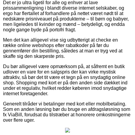
Det er jo ultra ligetil for alle og enhver at lave
prissammenligning i blandt diverse internet selskaber, og
ergo har flertallet af forhandlere på nettet været nødt til at
nedskære prisniveauet på produkterne – til børn og babyer,
men ligeledes til kvinder og mænd – betydeligt, og endda
nogle gange byde på portofri fragt.
Men det kan alligevel vise sig udbytterigt at checke en
række online webshops efter rabatkoder på før du
gennemfører din bestilling, således at man er tryg ved at
skaffe sig den skarpeste pris.
Du bør alligevel være opmærksom på, at såfremt en butik
udlover en vare for en salgspris der kan virke mystisk
attraktiv, så bør det tit være et tegn på en snydagtig online
shop. Shopping med kort er på den anden side dækket ind
under et regulativ, hvilket redder køberen imod snydagtige
internet foretagender.
Generelt tilråder vi betalinger med kort eller mobilbetaling.
Som en anden løsning bør du bruge en afdragsløsning som
fx ViaBill, forudsat du tilstræber at honorere omkostningerne
over flere uger.