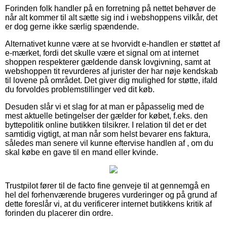
Forinden folk handler på en forretning på nettet behøver de
når alt kommer til alt sætte sig ind i webshoppens vilkår, det
er dog gerne ikke særlig spændende.
Alternativet kunne være at se hvorvidt e-handlen er støttet af
e-mærket, fordi det skulle være et signal om at internet
shoppen respekterer gældende dansk lovgivning, samt at
webshoppen tit revurderes af jurister der har nøje kendskab
til lovene på området. Det giver dig mulighed for støtte, ifald
du forvoldes problemstillinger ved dit køb.
Desuden slår vi et slag for at man er påpasselig med de
mest aktuelle betingelser der gælder for købet, f.eks. den
byttepolitik online butikken tilsikrer. I relation til det er det
samtidig vigtigt, at man når som helst bevarer ens faktura,
således man senere vil kunne eftervise handlen af , om du
skal købe en gave til en mand eller kvinde.
Trustpilot fører til de facto fine genveje til at gennemgå en
hel del forhenværende brugeres vurderinger og på grund af
dette foreslår vi, at du verificerer internet butikkens kritik af
forinden du placerer din ordre.