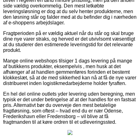
bliver i regelen en tand mindre prisbillig, men på den anden
side vældig overkommelig. Den mest letkøbte
leveringsløsning er dog at du selv henter produkterne, men
den løsning står og falder med at du befinder dig i nærheden
af e-shoppens arbejdslager.
Fragtperioden på er vældig aktuel når du står og skal bruge
dine nye varer straks, og herved er det utvivlsomt væsentligt
at du studerer den estimerede leveringstid for det relevante
produkt.
Mange online webshops tilsiger 1 dags levering på mange
af butikkens produkter, eksempelvis , men husk at det
afhænger af at handlen gemmenføres forinden et bestemt
klokkeslæt, så at de med sikkerhed kan nå at få de nye varer
distribueret inden logistikmedarbejderne holder fyraften.
En hel del online outlets yder levering uden beregning, men
typisk er det under betingelse af at der handles for en fastsat
pris. Alternativt bør du overveje den mest betalelige
fragtløsning, som oftest – hvad end du er nær Odense,
Frederikshavn eller Fredensborg – vil blive at få
fragtmanden til at køre ordren til et udleveringssted.