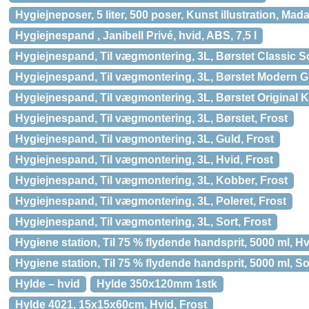
Hygiejneposer, 5 liter, 500 poser, Kunst illustration, Ma
Hygiejnespand , Janibell Privé, hvid, ABS, 7,5 l
Hygiejnespand, Til vægmontering, 3L, Børstet Classic So
Hygiejnespand, Til vægmontering, 3L, Børstet Modern Gu
Hygiejnespand, Til vægmontering, 3L, Børstet Original K
Hygiejnespand, Til vægmontering, 3L, Børstet, Frost
Hygiejnespand, Til vægmontering, 3L, Guld, Frost
Hygiejnespand, Til vægmontering, 3L, Hvid, Frost
Hygiejnespand, Til vægmontering, 3L, Kobber, Frost
Hygiejnespand, Til vægmontering, 3L, Poleret, Frost
Hygiejnespand, Til vægmontering, 3L, Sort, Frost
Hygiene station, Til 75 % flydende handsprit, 5000 ml, 
Hygiene station, Til 75 % flydende handsprit, 5000 ml, 
Hylde – hvid
Hylde 350x120mm 1stk
Hylde 4021, 15x15x60cm, Hvid, Frost