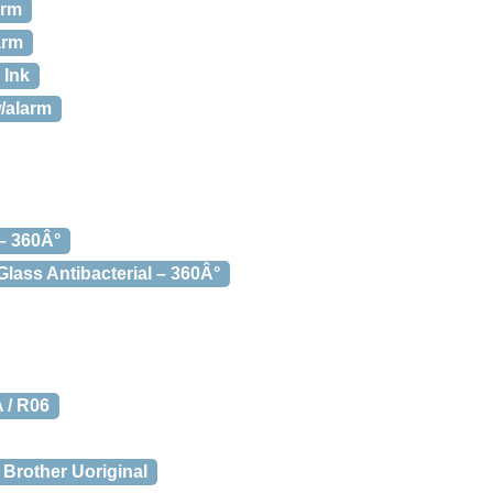
arm
arm
 Ink
/alarm
 – 360Â°
Glass Antibacterial – 360Â°
 / R06
Brother Uoriginal