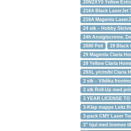
20N2XY0 Yellow Extra
216A Black LaserJet 
216A Magenta LaserJe
24 stk – Hobby Skri
24h Ansigtscreme, De
2680 Peli
29 Black 
29 Magenta Claria Ho
29 Yellow Claria Home
29XL y/c/m/bl Claria 
3 stk – Vildika fron
3 stk Roll-Up med pr
3 YEAR LICENSE TO
3-Klap mappe Leitz R
3-pack CMY Laser To
3″ hjul med bremse ti