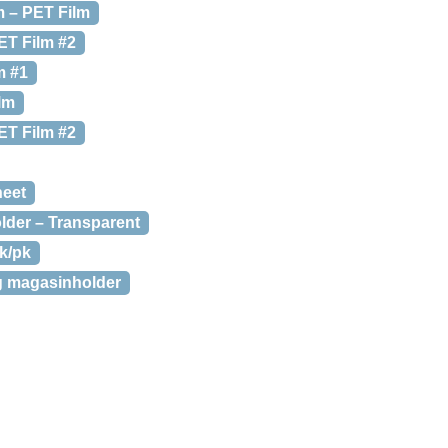
m – PET Film
ET Film #2
m #1
lm
ET Film #2
heet
lder – Transparent
k/pk
og magasinholder