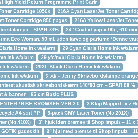
 High Yield Return Programme Print Cartr
Toner Cartridge 1050k
216A Cyan LaserJet Toner Cartrid
t Toner Cartridge 850 pages
216A Yellow LaserJet Tone
vebordslampe – SPAR 73%
24'' Coated paper 90g, 610 mm
rma Eco Woman, 50 ml, uden farve og parfume *Denne vare 
Claria Home Ink w/alarm
29 Cyan Claria Home Ink w/alar
me Ink w/alarm
29 y/c/m/bl Claria Home Ink w/alarm
 Ink w/alarm
29XL Black Claria Home Ink w/alarm
Home Ink w/alarm
3 stk – Jenny Skrivebordslampe orang
tmonteret akustisk skrivebordskærm 140*60 cm – SPAR 80 %
int & banner – 85 cm Basic PLUS
 ENTERPRISE BROWSER VER 3.0
3-Klap Mappe Leitz Re
ecycle A4 sort PP
3-pack CMY Laser Toner (No.201X)
ner (No.410X)
3″ hjuk lden bremse til Shop Impulz – 11 x
l GOTIK gadeskilt
3″ hjul med bremse til Shop Impulz – 1