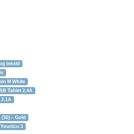
og tekstil
ls
pin M White
SB Tablet 2,4A
 2.1A
(30) – Gold
 Younico 3