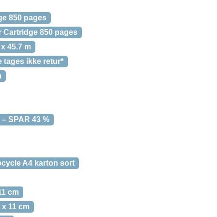
ge 850 pages
r Cartridge 850 pages
 x 45.7 m
tages ikke retur*
m
e – SPAR 43 %
cycle A4 karton sort
 11 cm
1 x 11 cm