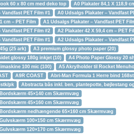
ælook 60 x 80 cm med deko top
A0 Plakater 84,1 X 118,9 c
– Vandfast PET Film #1
A0 Udsalgs Plakater – Vandfast P
,1 cm – PET Film
A1 Udsalgs Plakater – Vandfast PET Fil
– Vandfast PET Film #2
A2 Plakater 42 X 59,4 cm – PET Fi
– Vandfast PET Film #1
A2 Udsalgs Plakater – Vandfast P
45g (25 ark)
A3 premium glossy photo paper (20)
idet glossy 180g inkjet (10)
A4 Photo Paper Glossy 20 s
imaskine 100 mic (100)
A5 Akrylholder til Rocket Menuho
AST
A9R COAST
Abri-Man Formula 1 Herre bind 168st
0stk/pk
Abstracta bås inkl. ben, plantepotte, bøjlestang 
30 Bordskærm 45×140 cm Skærmvæg
30 Bordskærm 45×160 cm Skærmvæg
 30 Bordskærm nedhængende 65×160 cm Skærmvæg
30 Gulvskærm 100×150 cm Skærmvæg
30 Gulvskærm 120×170 cm Skærmvæg