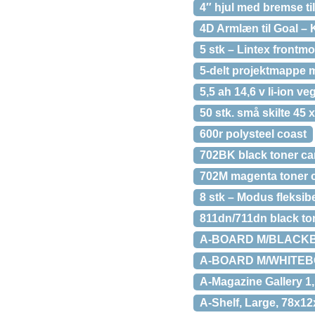
4″ hjul med bremse ti
4D Armlæn til Goal – 
5 stk – Lintex front
5-delt projektmappe 
5,5 ah 14,6 v li-ion ve
50 stk. små skilte 45 
600r polysteel coast
702BK black toner ca
702M magenta toner c
8 stk – Modus fleksi
811dn/711dn black to
A-BOARD M/BLACKBOAR
A-BOARD M/WHITEBOAR
A-Magazine Gallery 1
A-Shelf, Large, 78x1