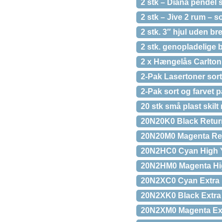
2 stk – Diana pendel 
2 stk – Jive 2 rum – 
2 stk. 3″ hjul uden b
2 stk. genopladelige 
2 x Hængelås Carlton
2-Pak Lasertoner sor
2-Pak sort og farvet p
20 stk små plast skil
20N20K0 Black Return
20N20M0 Magenta Ret
20N2HC0 Cyan High Yi
20N2HM0 Magenta Hig
20N2XC0 Cyan Extra H
20N2XK0 Black Extra 
20N2XM0 Magenta Extr