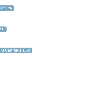
AR 50 %
nal
t Cartridge 1.5k