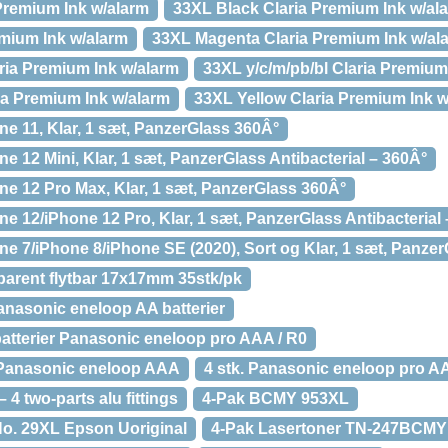
 Premium Ink w/alarm
33XL Black Claria Premium Ink w/al
mium Ink w/alarm
33XL Magenta Claria Premium Ink w/al
ria Premium Ink w/alarm
33XL y/c/m/pb/bl Claria Premium
ia Premium Ink w/alarm
33XL Yellow Claria Premium Ink w
ne 11, Klar, 1 sæt, PanzerGlass 360Â°
ne 12 Mini, Klar, 1 sæt, PanzerGlass Antibacterial – 360Â°
ne 12 Pro Max, Klar, 1 sæt, PanzerGlass 360Â°
ne 12/iPhone 12 Pro, Klar, 1 sæt, PanzerGlass Antibacterial
ne 7/iPhone 8/iPhone SE (2020), Sort og Klar, 1 sæt, Panzer
arent flytbar 17x17mm 35stk/pk
anasonic eneloop AA batterier
batterier Panasonic eneloop pro AAA / R0
 Panasonic eneloop AAA
4 stk. Panasonic eneloop pro AA
4 two-parts alu fittings
4-Pak BCMY 953XL
o. 29XL Epson Uoriginal
4-Pak Lasertoner TN-247BCMY 