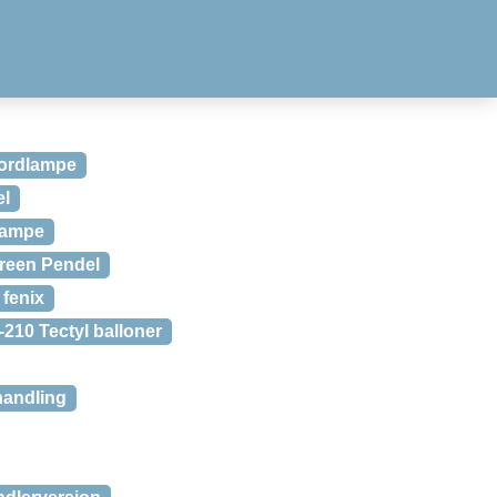
Bordlampe
el
lampe
green Pendel
 fenix
-210 Tectyl balloner
handling