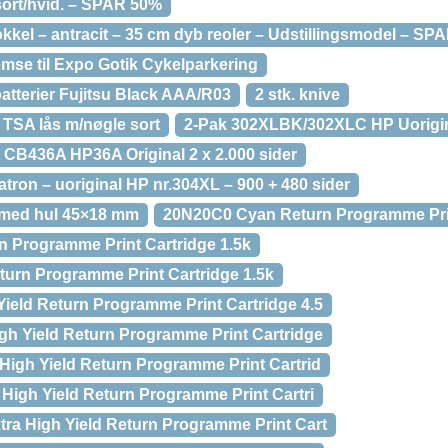
sort/hvid. – SPAR 50%
sokkel – antracit – 35 cm dyb reoler – Udstillingsmodel – SP
remse til Expo Gotik Cykelparkering
batterier Fujitsu Black AAA/R03
2 stk. knive
 TSA lås m/nøgle sort
2-Pak 302XLBK/302XLC HP Uorigi
t CB436A HP36A Original 2 x 2.000 sider
atron – uoriginal HP nr.304XL – 900 + 480 sider
t med hul 45×18 mm
20N20C0 Cyan Return Programme Prin
 Programme Print Cartridge 1.5k
urn Programme Print Cartridge 1.5k
eld Return Programme Print Cartridge 4.5
h Yield Return Programme Print Cartridge
igh Yield Return Programme Print Cartrid
High Yield Return Programme Print Cartri
a High Yield Return Programme Print Cart