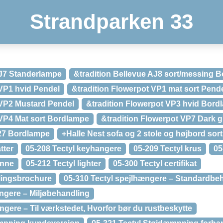
Strandparken 33
AJ7 Standerlampe
&tradition Bellevue AJ8 sort/messing 
 VP1 hvid Pendel
&tradition Flowerpot VP1 mat sort Pend
 VP2 Mustard Pendel
&tradition Flowerpot VP3 hvid Bord
 VP4 Mat sort Bordlampe
&tradition Flowerpot VP7 Dark 
H27 Bordlampe
+Halle Nest sofa og 2 stole og højbord sort
tter
05-208 Tectyl keyhangere
05-209 Tectyl krus
05
enne
05-212 Tectyl lighter
05-300 Tectyl certifikat
lingsbrochure
05-310 Tectyl spejlhængere – Standardbe
ængere – Miljøbehandling
ngere – Til værkstedet, Hvorfor bør du rustbeskytte