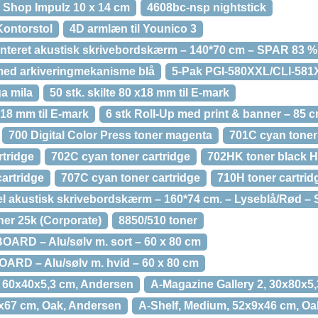
l Shop Impulz 10 x 14 cm
4608bc-nsp nightstick
Kontorstol
4D armlæn til Younico 3
monteret akustisk skrivebordskærm – 140*70 cm – SPAR 83 %
med arkiveringmekanisme blå
5-Pak PGI-580XXL/CLI-581
ga mila
50 stk. skilte 80 x18 mm til E-mark
x18 mm til E-mark
6 stk Roll-Up med print & banner – 85
700 Digital Color Press toner magenta
701C cyan toner
rtridge
702C cyan toner cartridge
702HK toner black 
artridge
707C cyan toner cartridge
710H toner cartrid
bel akustisk skrivebordskærm – 160*74 cm. – Lyseblå/Rød 
ner 25k (Corporate)
8850/510 toner
D – Alu/sølv m. sort – 60 x 80 cm
D – Alu/sølv m. hvid – 60 x 80 cm
, 60x40x5,3 cm, Andersen
A-Magazine Gallery 2, 30x80x5
2x67 cm, Oak, Andersen
A-Shelf, Medium, 52x9x46 cm, Oa