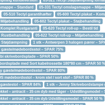
æmpning kundeversion
05-321 Tectyl Støjdæmpning forha
gsmappe – Standard
05-331 Tectyl omslagsmappe – Miljø
05-510 Tectyl garantihæfter
05-600 Tectyl plakat – Ko
– Miljøbehandling
05-602 Tectyl plakat – Støjbehandling
– Komplet Rustgaranti
05-620 Tectyl roll-up – Bestil tid
 – Rustbehandling
05-622 Tectyl roll-up – Miljøbehandling
 – Støjdæmpning
1 stk – Antwerpen 3 halogen pærer – S
k gæste/mødebordsstol – SPAR 75%
ombi skrivebordsplade – SPAR 50%
ivebordsplade med Sort kabelrossette 180*80 cm – SPAR 50 
very gæste/mødebordsstol – SPAR 80%
TOS mødebordsstol – krom stel / sort stof – SPAR 80 %
rt gæstestol – SPAR 84%
1 stk – Jenny Skrivebordslampe
sokkel – antracit – 35 cm dyb med låger – Udstillingsmodel 
sokkel – antracit – 35 cm dyb Udstillingsmodel – SPAR 50 %