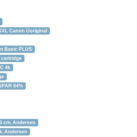
XXL Canon Uoriginal
 cm Basic PLUS
 cartridge
HC 4k
ge
– SPAR 84%
,3 cm, Andersen
k, Andersen