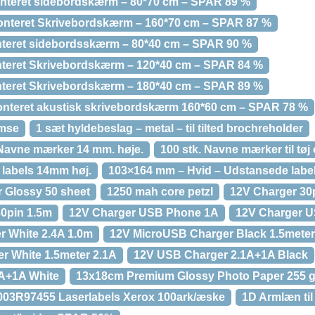
monteret sidebordskærm – 80*70 cm – SPAR 89 %
monteret Skrivebordskærm – 160*70 cm – SPAR 87 %
nteret sidebordsskærm – 80*40 cm – SPAR 90 %
nteret Skrivebordskærm – 120*40 cm – SPAR 84 %
nteret Skrivebordskærm – 180*40 cm – SPAR 89 %
tmonteret akustisk skrivebordskærm 160*60 cm – SPAR 78 %
emse
1 sæt hyldebeslag – metal – til tilted brochreholder
/ Navne mærker 14 mm. høje.
100 stk. Navne mærker til tøj 
 labels 14mm høj.
103×164 mm – Hvid – Udstansede labe
 Glossy 50 sheet
1250 mah core petzl
12V Charger 30
30pin 1.5m
12V Charger USB Phone 1A
12V Charger U
r White 2.4A 1.0m
12V MicroUSB Charger Black 1.5meter
r White 1.5meter 2.1A
12V USB Charger 2.1A+1A Black
A+1A White
13x18cm Premium Glossy Photo Paper 255 g 
003R97455 Laserlabels Xerox 100ark/æske
1D Armlæn til