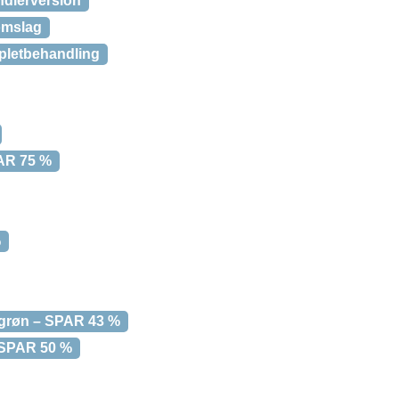
ndlerversion
omslag
mpletbehandling
PAR 75 %
%
 grøn – SPAR 43 %
– SPAR 50 %