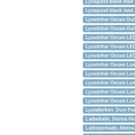
Lysspand blank med s
Lysspand blank med s
Lysstofrør Osram Du
Lysstofrør Osram Du
Lysstofrør Osram LE
Lysstofrør Osram LE
Lysstofrør Osram LE
Lysstofrør Osram Lu
Lysstofrør Osram Lu
Lysstofrør Osram Lu
Lysstofrør Osram Lum
Lysstofrør Osram Lum
Lystallerken, Duni Fr
Læbebalm, Derma Hels
Læbepomade, Abena, 