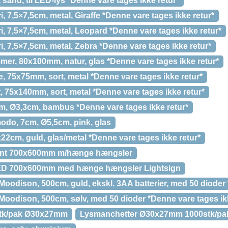
 sand, til LED-lys *Denne vare tages ikke retur*
, 7,5×7,5cm, metal, Giraffe *Denne vare tages ikke retur*
i, 7,5×7,5cm, metal, Leopard *Denne vare tages ikke retur*
i, 7,5×7,5cm, metal, Zebra *Denne vare tages ikke retur*
mer, 80x100mm, natur, glas *Denne vare tages ikke retur*
, 75x75mm, sort, metal *Denne vare tages ikke retur*
, 75x140mm, sort, metal *Denne vare tages ikke retur*
cm, Ø3,3cm, bambus *Denne vare tages ikke retur*
odo, 7cm, Ø5,5cm, pink, glas
22cm, guld, glas/metal *Denne vare tages ikke retur*
rent 700x600mm m/hænge hængsler
 LED 700x600mm med hænge hængsler Lightsign
odison, 500cm, guld, ekskl. 3AA batterier, med 50 dioder 
oodison, 500cm, sølv, med 50 dioder *Denne vare tages ikk
stk/pak Ø30x27mm
Lysmanchetter Ø30x27mm 1000stk/pa