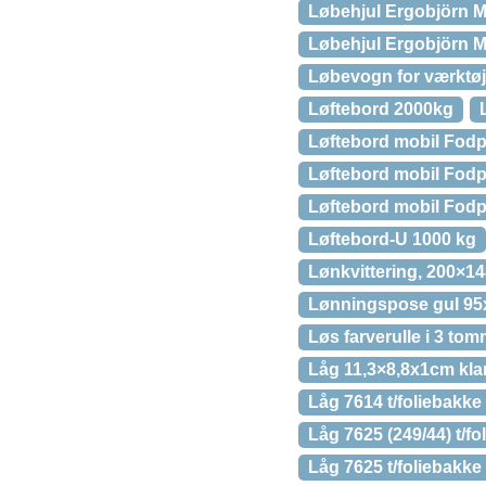
Løbehjul Ergobjörn M
Løbehjul Ergobjörn M
Løbevogn for værktøj
Løftebord 2000kg
Løftebord mobil Fod
Løftebord mobil Fod
Løftebord mobil Fod
Løftebord-U 1000 kg
Lønkvittering, 200×14
Lønningspose gul 95
Løs farverulle i 3 to
Låg 11,3×8,8x1cm kla
Låg 7614 t/foliebak
Låg 7625 (249/44) t/f
Låg 7625 t/foliebakk