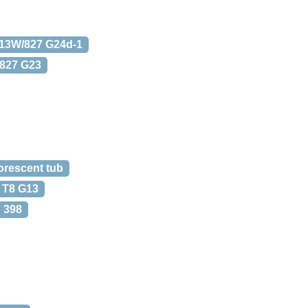
 13W/827 G24d-1
/827 G23
orescent tub
 T8 G13
 398