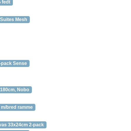
 fedt
 Suites Mesh
2-pack Sense
0x180cm, Nobo
m m/bred ramme
nvas 33x24cm 2-pack