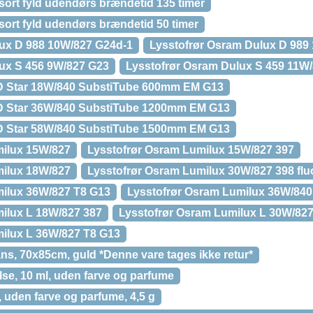
ort fyld udendørs brændetid 135 timer
ort fyld udendørs brændetid 50 timer
lux D 988 10W/827 G24d-1
Lysstofrør Osram Dulux D 989
lux S 456 9W/827 G23
Lysstofrør Osram Dulux S 459 11W
D Star 18W/840 SubstiTube 600mm EM G13
D Star 36W/840 SubstiTube 1200mm EM G13
D Star 58W/840 SubstiTube 1500mm EM G13
milux 15W/827
Lysstofrør Osram Lumilux 15W/827 397
milux 18W/827
Lysstofrør Osram Lumilux 30W/827 398 flu
milux 36W/827 T8 G13
Lysstofrør Osram Lumilux 36W/840
ilux L 18W/827 387
Lysstofrør Osram Lumilux L 30W/827
ilux L 36W/827 T8 G13
ans, 70x85cm, guld *Denne vare tages ikke retur*
e, 10 ml, uden farve og parfume
uden farve og parfume, 4,5 g