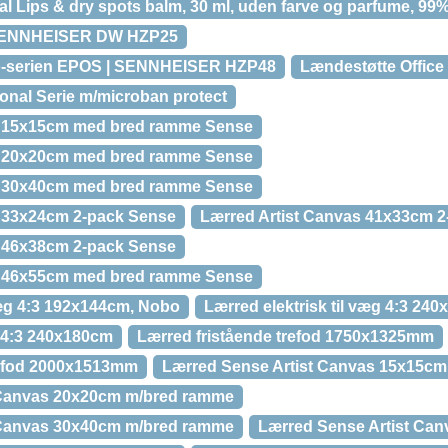
Lips & dry spots balm, 30 ml, uden farve og parfume, 99%
SENNHEISER DW HZP25
o-serien EPOS | SENNHEISER HZP48
Lændestøtte Office
onal Serie m/microban protect
s 15x15cm med bred ramme Sense
s 20x20cm med bred ramme Sense
s 30x40cm med bred ramme Sense
s 33x24cm 2-pack Sense
Lærred Artist Canvas 41x33cm 
s 46x38cm 2-pack Sense
s 46x55cm med bred ramme Sense
 væg 4:3 192x144cm, Nobo
Lærred elektrisk til væg 4:3 24
 4:3 240x180cm
Lærred fristående trefod 1750x1325mm
refod 2000x1513mm
Lærred Sense Artist Canvas 15x15c
 Canvas 20x20cm m/bred ramme
 Canvas 30x40cm m/bred ramme
Lærred Sense Artist Ca