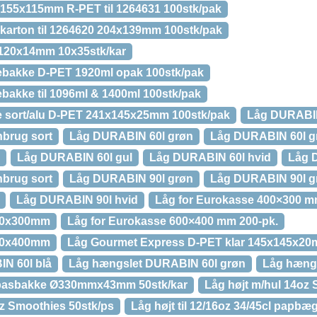
e 155x115mm R-PET til 1264631 100stk/pak
e karton til 1264620 204x139mm 100stk/pak
x120x14mm 10x35stk/kar
iebakke D-PET 1920ml opak 100stk/pak
ebakke til 1096ml & 1400ml 100stk/pak
e sort/alu D-PET 241x145x25mm 100stk/pak
Låg DURABIN
brug sort
Låg DURABIN 60l grøn
Låg DURABIN 60l g
Låg DURABIN 60l gul
Låg DURABIN 60l hvid
Låg 
brug sort
Låg DURABIN 90l grøn
Låg DURABIN 90l g
Låg DURABIN 90l hvid
Låg for Eurokasse 400×300 m
400x300mm
Låg for Eurokasse 600×400 mm 200-pk.
600x400mm
Låg Gourmet Express D-PET klar 145x145x20
N 60l blå
Låg hængslet DURABIN 60l grøn
Låg hængs
 tapasbakke Ø330mmx43mm 50stk/kar
Låg højt m/hul 14oz 
oz Smoothies 50stk/ps
Låg højt til 12/16oz 34/45cl papbæ