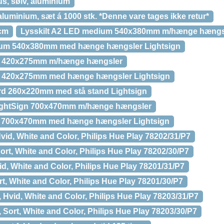
s, sølv, aluminium
aluminium, sæt á 1000 stk. *Denne vare tages ikke retur*
1cm
Lysskilt A2 LED medium 540x380mm m/hænge hængs
ium 540x380mm med hænge hængsler Lightsign
ll 420x275mm m/hænge hængsler
ll 420x275mm med hænge hængsler Lightsign
bord 260x220mm med stå stand Lightsign
LightSign 700x470mm m/hænge hængsler
x 700x470mm med hænge hængsler Lightsign
vid, White and Color, Philips Hue Play 78202/31/P7
ort, White and Color, Philips Hue Play 78202/30/P7
id, White and Color, Philips Hue Play 78201/31/P7
rt, White and Color, Philips Hue Play 78201/30/P7
 Hvid, White and Color, Philips Hue Play 78203/31/P7
 Sort, White and Color, Philips Hue Play 78203/30/P7