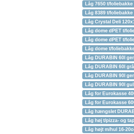
Låg 7650 t/foliebakk
Låg 8389 t/foliebakk
Låg Crystal Deli 120
Låg dome dPET t/fol
Låg dome dPET t/foli
Låg dome t/foliebakk
Låg DURABIN 60l gen
Låg DURABIN 60l grå
Låg DURABIN 90l gen
Låg DURABIN 90l gul
Låg for Eurokasse 
Låg for Eurokasse 
Låg hængslet DURABI
Låg høj t/pizza- og
Låg højt m/hul 16-20