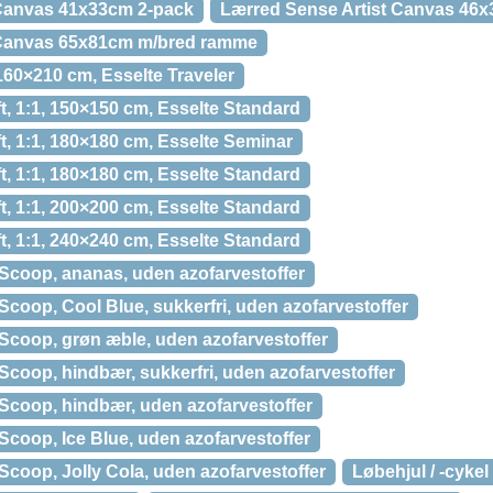
 Canvas 41x33cm 2-pack
Lærred Sense Artist Canvas 46
 Canvas 65x81cm m/bred ramme
160×210 cm, Esselte Traveler
ft, 1:1, 150×150 cm, Esselte Standard
ft, 1:1, 180×180 cm, Esselte Seminar
ft, 1:1, 180×180 cm, Esselte Standard
ft, 1:1, 200×200 cm, Esselte Standard
ft, 1:1, 240×240 cm, Esselte Standard
 Scoop, ananas, uden azofarvestoffer
Scoop, Cool Blue, sukkerfri, uden azofarvestoffer
 Scoop, grøn æble, uden azofarvestoffer
Scoop, hindbær, sukkerfri, uden azofarvestoffer
 Scoop, hindbær, uden azofarvestoffer
Scoop, Ice Blue, uden azofarvestoffer
Scoop, Jolly Cola, uden azofarvestoffer
Løbehjul / -cyke