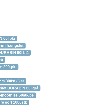
 60l blå
røn hængslet
DURABIN 90l blå
rå
m 200-pk.
mm 300stk/kar
let DURABIN 60l grå
Smoothies 50stk/ps
gre sort 1000stk