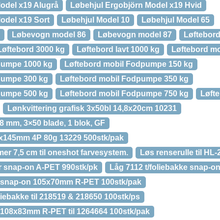
odel x19 Alugrå
Løbehjul Ergobjörn Model x19 Hvid
odel x19 Sort
Løbehjul Model 10
Løbehjul Model 65
Løbevogn model 86
Løbevogn model 87
Løftebord
Løftebord 3000 kg
Løftebord lavt 1000 kg
Løftebord mo
pumpe 1000 kg
Løftebord mobil Fodpumpe 150 kg
pumpe 300 kg
Løftebord mobil Fodpumpe 350 kg
pumpe 500 kg
Løftebord mobil Fodpumpe 750 kg
Løft
Lønkvittering grafisk 3x50bl 14,8x20cm 10231
8 mm, 3×50 blade, 1 blok, GF
x145mm 4P 80g 13229 500stk/pak
mmer 7,5 cm til oneshot farvesystem.
Løs renserulle til HL
r snap-on A-PET 990stk/pk
Låg 7112 t/foliebakke snap-o
ke snap-on 105x70mm R-PET 100stk/pak
oliebakke til 218519 & 218650 100stk/ps
e 108x83mm R-PET til 1264664 100stk/pak