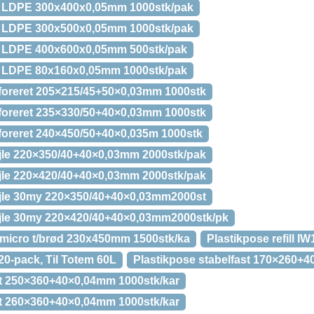
In LDPE 300x400x0,05mm 1000stk/pak
In LDPE 300x500x0,05mm 1000stk/pak
In LDPE 400x600x0,05mm 500stk/pak
In LDPE 80x160x0,05mm 1000stk/pak
foreret 205×215/45+50×0,03mm 1000stk
foreret 235×330/50+40×0,03mm 1000stk
foreret 240×450/50+40×0,035m 1000stk
jle 220×350/40+40×0,03mm 2000stk/pak
jle 220×420/40+40×0,03mm 2000stk/pak
øjle 30my 220×350/40+40×0,03mm2000st
øjle 30my 220×420/40+40×0,03mm2000stk/pk
rmicro t/brød 230x450mm 1500stk/ka
Plastikpose refill IW
 20-pack, Til Totem 60L
Plastikpose stabelfast 170×260+
st 250×360+40×0,04mm 1000stk/kar
st 260×360+40×0,04mm 1000stk/kar