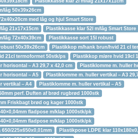
l 50x39x18cm
Plastikkasse klar 2l m/låg 21x17x11cm
l m/låg 50x39x26cm
 72x40x20cm med låg og hjul Smart Store
 m/låg 21x17x15cm
Plastikkasse klar 52l m/låg Smart Store
l m/låg 72x40x39cm
Plastikkasse sort 15l robust
l robust 50x39x26cm
Plastikkop m/hank brun/hvid 21 cl t
id 21cl termoformet 50stk/ps
Plastikkop m/øre hvid 19cl 
r horisontal – A3 29,7 x 42,0 cm
Plastiklomme m. huller h
r horisontal – A5
Plastiklomme m. huller vertikal – A3 29,
 vertikal – A4
Plastiklomme m. huller vertikal – A5
50mm perf. Duften af brød rugbrød 1000stk
m Friskbagt brød og kager 1000stk
+40×0,04mm fladpose m/klap 1000stk/pk
+40×0,04mm fladpose m/klap 1000stk/pk
å 650/225x650x0,01mm
Plastikpose LDPE klar 110x180x0