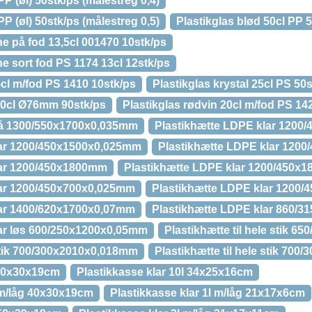
PP (øl) 50stk/ps (målestreg 0,4)
PP (øl) 50stk/ps (målestreg 0,5)
Plastikglas blød 50cl PP 5
e på fod 13,5cl 001470 10stk/ps
e sort fod PS 1174 13cl 12stk/ps
5cl m/fod PS 1410 10stk/ps
Plastikglas krystal 25cl PS 50
 20cl Ø76mm 90stk/ps
Plastikglas rødvin 20cl m/fod PS 14
lå 1300/550x1700x0,035mm
Plastikhætte LDPE klar 1200
lar 1200/450x1500x0,025mm
Plastikhætte LDPE klar 120
lar 1200/450x1800mm
Plastikhætte LDPE klar 1200/450x
lar 1200/450x700x0,025mm
Plastikhætte LDPE klar 1200
lar 1400/620x1700x0,07mm
Plastikhætte LDPE klar 860/
ar løs 600/250x1200x0,05mm
Plastikhætte til hele stik 
 stik 700/300x2010x0,018mm
Plastikhætte til hele stik 70
 40x30x19cm
Plastikkasse klar 10l 34x25x16cm
l m/låg 40x30x19cm
Plastikkasse klar 1l m/låg 21x17x6cm