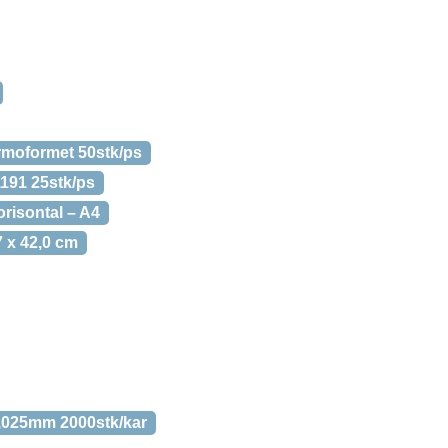
ermoformet 50stk/ps
1191 25stk/ps
orisontal – A4
7 x 42,0 cm
,025mm 2000stk/kar