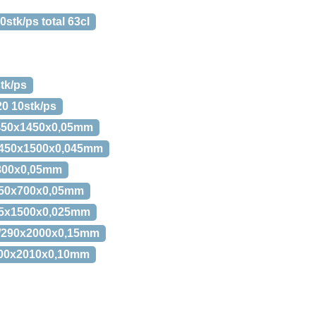
0stk/ps total 63cl
stk/ps
20 10stk/ps
/450x1450x0,05mm
0/450x1500x0,045mm
1800x0,05mm
/450x700x0,05mm
315x1500x0,025mm
650/290x2000x0,15mm
0/300x2010x0,10mm