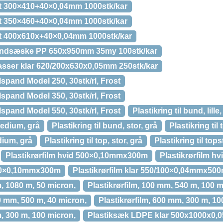
st 300×410+40×0,04mm 1000stk/kar
st 350×460+40×0,04mm 1000stk/kar
st 400x610x+40×0,04mm 1000stk/kar
andsæske PP 650x950mm 35my 100stk/kar
asser klar 620/200x630x0,05mm 250stk/kar
lspand Model 250, 30stk/rl, Frost
lspand Model 350, 30stk/rl, Frost
lspand Model 550, 30stk/rl, Frost
Plastikring til bund, lille,
medium, grå
Plastikring til bund, stor, grå
Plastikring til t
edium, grå
Plastikring til top, stor, grå
Plastikring til topst
Plastikrørfilm hvid 500×0,10mmx300m
Plastikrørfilm 
800×0,10mmx300m
Plastikrørfilm klar 550/100×0,04mmx50
m, 1080 m, 50 micron,
Plastikrørfilm, 100 mm, 540 m, 100 m
00 mm, 500 m, 40 micron,
Plastikrørfilm, 600 mm, 300 m, 10
m, 300 m, 100 micron,
Plastiksæk LDPE klar 500x1000x0