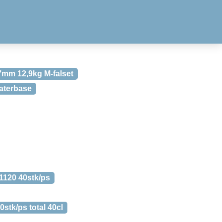
7mm 12,9kg M-falset
Waterbase
 1120 40stk/ps
0stk/ps total 40cl