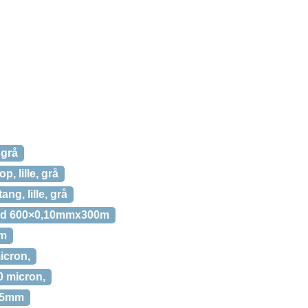
 grå
op, lille, grå
ang, lille, grå
hvid 600×0,10mmx300m
0m
icron,
0 micron,
,05mm